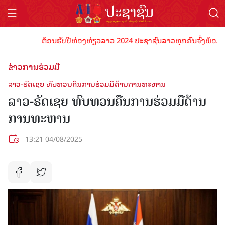
ຕ້ອນຮັບປີທ່ອງທ່ຽວລາວ 2024 ປະຊາຊົນລາວທຸກຄົນຈົ່ງພ້ອມເປັນເຈ
ຂ່າວການຮ່ວມມື
ລາວ-ຣັດເຊຍ ທົບທວນຄືນການຮ່ວມມືດ້ານການທະຫານ
ລາວ-ຣັດເຊຍ ທົບທວນຄືນການຮ່ວມມືດ້ານ
ການທະຫານ
13:21 04/08/2025