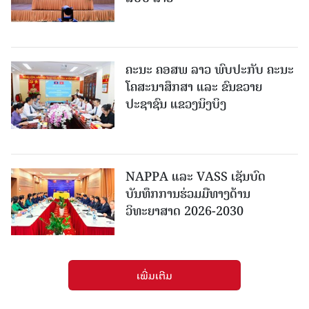
ຄະນະ ຄອສພ ລາວ ພົບປະກັບ ຄະນະ
ໂຄສະນາສຶກສາ ແລະ ຂົນຂວາຍ
ປະຊາຊົນ ແຂວງນິງບິງ
NAPPA ແລະ VASS ເຊັນບົດ
ບັນທຶກການຮ່ວມມືທາງດ້ານ
ວິທະຍາສາດ 2026-2030
ເພີ່ມເຕີມ