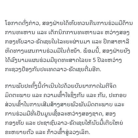
ໂອກາດດັ່ງກ່າວ, ສອງຝ່າຍໄດ້ທົບທວນຄືນການຮ່ວມມືດ້ານ
ການທະຫານ ແລະ ເຕັກນິກການທະຫານລະ ຫວ່າງສອງ
ກອງທັບລາວ-ຣັດເຊຍໃນໄລະຍະຜ່ານມາ ແລະ ປຶກສາຫາລື
ທິດທາງແຜນການຮ່ວມມືໃນຕໍ່ໜ້າ. ພ້ອມນີ້, ສອງຝ່າຍຍັງ
ໄດ້ລົງນາມແຜນຮ່ວມມືຍຸດທະສາດໄລຍະ 5 ປີລະຫວ່າງ
ກະຊວງປ້ອງກັນປະເທດລາວ-ຣັດເຊຍຕື່ມອີກ.
ການພົບປະຄັ້ງນີ້ດໍາເນີນໄປດ້ວຍບັນຍາກາດໄມຕີຈິດ
ມິດຕະພາບ ແລະ ຄວາມເຂົ້າໃຈຊຶ່ງກັນ ແລະ ກັນ, ປະກອບ
ສ່ວນເຂົ້າໃນການເສີມສ້າງສາຍພົວພັນມິດຕະພາບ ແລະ
ການຮ່ວມມືທີ່ເປັນມູນເຊື້ອລະຫວ່າງສອງຊາດ, ສອງ
ກອງທັບ ແລະ ປະຊາຊົນລາວ-ຣັດເຊຍໃຫ້ນັບມື້ເຕີບໃຫຍ່
ຂະຫຍາຍຕົວ ແລະ ກ້າວເຂົ້າສູ່ລວງເລິກ.