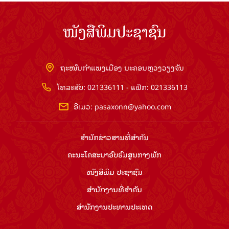
ໜັງສືພິມປະຊາຊົນ
ຖະໜົນກຳແພງເມືອງ ນະຄອນຫຼວງວຽງຈັນ
ໂທລະສັບ: 021336111 - ແຟັກ: 021336113
ອີເມວ:
pasaxonn@yahoo.com
ສຳ​ນັກ​ຂ່າວ​ສານ​ທີ່​ສຳ​ຄັນ​
ຄະນະໂຄສະນາອົບຮົມ​ສູນ​ກາງ​ພັກ
ໜັງສືພິມ ປະ​ຊາ​ຊົນ
ສຳ​ນັກ​ງານ​ທີ່​ສຳ​ຄັນ
ສຳ​ນັກ​ງານ​ປະ​ທານ​ປະ​ເທດ