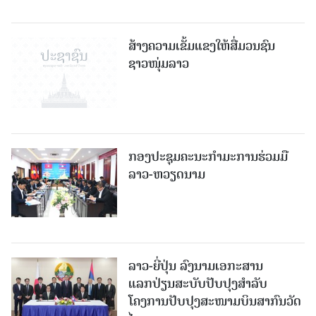
ສ້າງຄວາມເຂັ້ມແຂງໃຫ້ສື່ມວນຊົນ
ຊາວໜຸ່ມລາວ
ກອງປະຊຸມຄະນະກຳມະການຮ່ວມມື
ລາວ-ຫວຽດນາມ
ລາວ-ຍີ່ປຸ່ນ ລົງນາມເອກະສານ
ແລກປ່ຽນສະບັບປັບປຸງສໍາລັບ
ໂຄງການປັບປຸງສະໜາມບິນສາກົນວັດ