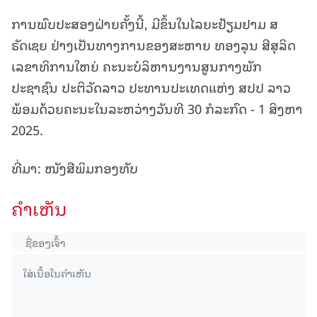
ການພົບປະສອງຝ່າຍຄັ້ງນີ້, ມີຂຶ້ນໃນໄລຍະຢ້ຽມຢາມ ສ
ຣັດເຊຍ ຢ່າງເປັນທາງການຂອງສະຫາຍ ທອງລຸນ ສີສຸລິດ
ເລຂາທິການໃຫຍ່ ຄະນະບໍລິຫານງານສູນກາງພັກ
ປະຊາຊົນ ປະຕິວັດລາວ ປະທານປະເທດແຫ່ງ ສປປ ລາວ
ພ້ອມດ້ວຍຄະນະໃນລະຫວ່າງວັນທີ 30 ກໍລະກົດ - 1 ສິງຫາ
2025.
ທີ່ມາ: ໜັງສືພິມກອງທັບ
ຄໍາເຫັນ