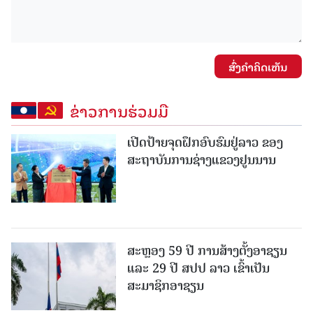
ສົ່ງຄໍາຄິດເຫັນ
ຂ່າວການຮ່ວມມື
ເປີດປ້າຍຈຸດຝຶກອົບຮົມຢູ່ລາວ ຂອງ
ສະຖາບັນການຊ່າງແຂວງຢູນນານ
ສະຫຼອງ 59 ປີ ການສ້າງຕັ້ງອາຊຽນ
ແລະ 29 ປີ ສປປ ລາວ ເຂົ້າເປັນ
ສະມາຊິກອາຊຽນ