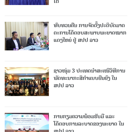
ໄຕ
ທົບທວນຄືນ ການຈັດຕັ້ງປະຕິບັດມາດ
ຕະການໂຕ້ຕອບສະພາບພະຍາດໝາກ
ແດງໃຫຍ່ ຢູ່ ສປປ ລາວ
ຊາວໜຸ່ມ 3 ປະເທດນຳສະເໜີວິທີການ
ພັດທະນາກະສິກຳແບບຍືນຍົງ ໃນ
ສປປ ລາວ
ການກຽມຄວາມພ້ອມຮັບມື ແລະ
ໂຕ້ຕອບການລະບາດຂອງພະຍາດ ໃນ
ສປປ ລາວ