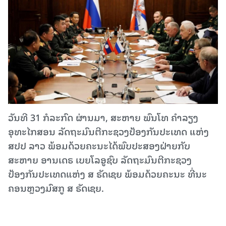
ວັນທີ 31 ກໍລະກົດ ຜ່ານມາ, ສະຫາຍ ພົນໂທ ຄໍາລຽງ
ອຸທະໄກສອນ ລັດຖະມົນຕີກະຊວງປ້ອງກັນປະເທດ ແຫ່ງ
ສປປ ລາວ ພ້ອມດ້ວຍຄະນະໄດ້ພົບປະສອງຝ່າຍກັບ
ສະຫາຍ ອານເດຣ ເບຍໂລອູຊົບ ລັດຖະມົນຕີກະຊວງ
ປ້ອງກັນປະເທດແຫ່ງ ສ ຣັດເຊຍ ພ້ອມດ້ວຍຄະນະ ທີ່ນະ
ຄອນຫຼວງມົສກູ ສ ຣັດເຊຍ.