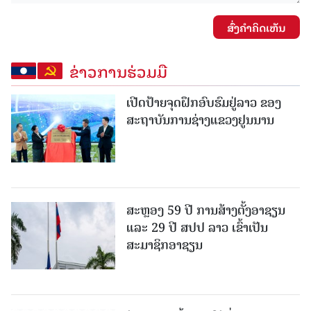
ສົ່ງຄໍາຄິດເຫັນ
ຂ່າວການຮ່ວມມື
ເປີດປ້າຍຈຸດຝຶກອົບຮົມຢູ່ລາວ ຂອງ
ສະຖາບັນການຊ່າງແຂວງຢູນນານ
ສະຫຼອງ 59 ປີ ການສ້າງຕັ້ງອາຊຽນ
ແລະ 29 ປີ ສປປ ລາວ ເຂົ້າເປັນ
ສະມາຊິກອາຊຽນ