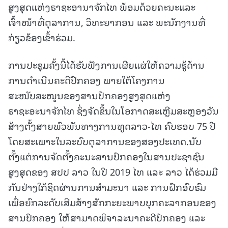
ສູງສຸດແຫ່ງຣາຊະອານາຈັກໄທ ພ້ອມດ້ວຍຄະນະແລະ
ເຈົ້າໜ້າທີ່ຕຸລາການ, ວິທະຍາກອນ ແລະ ພະນັກງານທີ່
ກ່ຽວຂ້ອງເຂົ້າຮ່ວມ.
ການປະຊຸມຄັ້ງນີ້ໄດ້ຮັບຟັງການເຜີຍແຜ່ໃຫ້ຄວາມຮູ້ດ້ານ
ການດໍາເນີນຄະດີປົກຄອງ ພາຍໃຕ້ໂຄງການ
ສະໜັບສະໜູນຂອງສານປົກຄອງສູງສຸດແຫ່ງ
ຣາຊະອະນາຈັກໄທ ຊຶ່ງຈັດຂຶ້ນໃນໂອກາດສະເຫຼີມສະຫຼອງວັນ
ສ້າງຕັ້ງສາຍພົວພັນທາງການທູດລາວ-ໄທ ຄົບຮອບ 75 ປີ
ໂດຍສະເພາະໃນລະບົບຕຸລາການຂອງສອງປະເທດ.ນັບ
ຕັ້ງແຕ່ການຈັດຕັ້ງຄະນະສານປົກຄອງໃນສານປະຊາຊົນ
ສູງສຸດຂອງ ສປປ ລາວ ໃນປີ 2019 ໄທ ແລະ ລາວ ໄດ້ຮ່ວມມື
ກັນຢ່າງໃກ້ຊິດຜ່ານການສໍາມະນາ ແລະ ການຝຶກອົບຮົມ
ເພື່ອຍົກລະດັບເສີມສ້າງສັກກະຍະພາບບຸກຄະລາກອນຂອງ
ສານປົກຄອງ ໃຫ້ສາມາດພິຈາລະນາຄະດີປົກຄອງ ແລະ