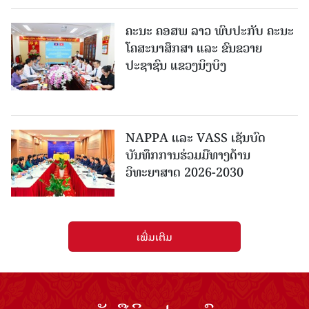
ຄະນະ ຄອສພ ລາວ ພົບປະກັບ ຄະນະ
ໂຄສະນາສຶກສາ ແລະ ຂົນຂວາຍ
ປະຊາຊົນ ແຂວງນິງບິງ
NAPPA ແລະ VASS ເຊັນບົດ
ບັນທຶກການຮ່ວມມືທາງດ້ານ
ວິທະຍາສາດ 2026-2030
ເພີ່ມເຕີມ