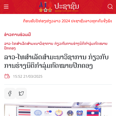
ຕ້ອນຮັບປີທ່ອງທ່ຽວລາວ 2024 ປະຊາຊົນລາວທຸກຄົນຈົ່ງພ້ອມເປັນເຈ
ຂ່າວການຮ່ວມມື
ລາວ-ໄທສໍາເລັດສໍາມະນາວິຊາການ ກ່ຽວກັບການຮ່າງນິຕິກຳລຸ່ມກົດໝາຍ
ປົກຄອງ
ລາວ-ໄທສໍາເລັດສໍາມະນາວິຊາການ ກ່ຽວກັບ
ການຮ່າງນິຕິກຳລຸ່ມກົດໝາຍປົກຄອງ
15:52 21/03/2025