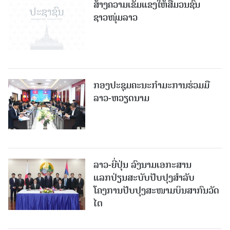
ສ້າງຄວາມເຂັ້ມແຂງໃຫ້ສື່ມວນຊົນ
ຊາວໜຸ່ມລາວ
ກອງປະຊຸມຄະນະກຳມະການຮ່ວມມື
ລາວ-ຫວຽດນາມ
ລາວ-ຍີ່ປຸ່ນ ລົງນາມເອກະສານ
ແລກປ່ຽນສະບັບປັບປຸງສໍາລັບ
ໂຄງການປັບປຸງສະໜາມບິນສາກົນວັດ
ໄຕ