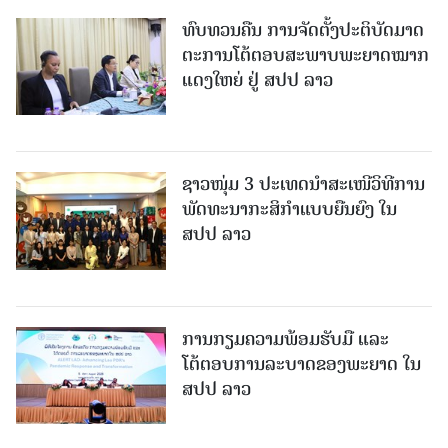
ທົບທວນຄືນ ການຈັດຕັ້ງປະຕິບັດມາດ
ຕະການໂຕ້ຕອບສະພາບພະຍາດໝາກ
ແດງໃຫຍ່ ຢູ່ ສປປ ລາວ
ຊາວໜຸ່ມ 3 ປະເທດນຳສະເໜີວິທີການ
ພັດທະນາກະສິກຳແບບຍືນຍົງ ໃນ
ສປປ ລາວ
ການກຽມຄວາມພ້ອມຮັບມື ແລະ
ໂຕ້ຕອບການລະບາດຂອງພະຍາດ ໃນ
ສປປ ລາວ