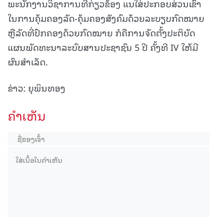
ພະນັກງານວິຊາການທີ່ກ່ຽວຂ້ອງ ແນໃສ່ປະກອບສ່ວນເຂົ້າ
ໃນການຄຸ້ມຄອງລັດ-ຄຸ້ມຄອງສັງຄົມດ້ວຍລະບຽບກົດໝາຍ
ຫຼືລັດທີ່ປົກຄອງດ້ວຍກົດໝາຍ ກໍຄືການຈັດຕັ້ງປະຕິບັດ
ແຜນພັດທະນາລະບົບສານປະຊາຊົນ 5 ປີ ຄັ້ງທີ IV ໃຫ້ມີ
ຜົນສໍາເລັດ.
ຂ່າວ: ຍຸພິນທອງ
ຄໍາເຫັນ