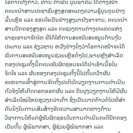
ໂອກາດດັ່ງກ່າວ, ທ່ານ ຄໍາພັນ ບຸນພາຄົມ ໄດ້ຕາງໜ້າ
ຄະນະນໍາສານປະຊາຊົນສູງສຸດສະແດງຄວາມຮູ້ບຸນຄຸນຢ່າງ
ລົ້ນເຫຼືອ ແລະ ຂອບໃຈເປັນຢ່າງສູງມາຍັງອາຈານ, ຄະນະນໍາ
ສານປົກຄອງສູງສຸດ ແລະ ກະຊວງການຕ່າງປະເທດແຫ່ງ
ຣາຊະອານາຈັກໄທ ທີ່ໄດ້ໃຫ້ການສະໜັບສະໜູນດ້ານງົບ
ປະມານ ແລະ ຊ່ຽວຊານ ຫວັງຢ່າງຍິ່ງວ່າໂອກາດໜ້າຈະໄດ້
ຮັບການສະໜັບສະໜູນຊ່ວຍເຫຼືອຕໍ່ໆໄປ,ພາຍຫຼັງສຳເລັດ
ກອງປະຊຸມຄັ້ງນີ້ຄະນະຮັບຜິດຊອບຈະໄດ້ນໍາເອົາເນື້ອໃນ
ຈິດໃຈ ແລະ ຜົນຂອງກອງປະຊຸມຄັ້ງນີ້ໄປຄົ້ນຄວ້າຜັນ
ຂະຫຍາຍເຂົ້າສູ່ການຈັດຕັ້ງປະຕິບັດວຽກງານການດໍາເນີນ
ຕົວຈິງໃຫ້ເກີດດອກອອກຜົນ ແລະ ປັບປຸງວຽກງານໃຫ້ມີຜົນ
ສໍາເລັດໃໝ່ໃຫຍ່ຫຼວງກວ່າເກົ່າ ຊຶ່ງເປັນບາດກ້າວຕໍ່ໄປທີ່ສໍາ
ຄັນຍິ່ງໃນການເສີມສ້າງຂີດຄວາມສາມາດທາງດ້ານ
ວິຊາການໃຫ້ແກ່ຜູ້ຮັບຜິດຊອບໃນການດໍາເນີນຄະດີປົກຄອງ
ເປັນຕົ້ນ ຜູ້ພິພາກສາ, ຜູ້ຊ່ວຍຜູ້ພິພາກສາ ແລະ