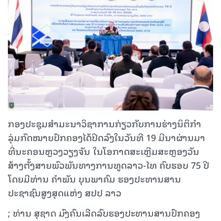
ກອງປະຊຸມສໍາມະນາວິຊາການກ່ຽວກັບການຮ່າງນິຕິກຳ
ລຸ່ມກົດໝາຍປົກຄອງໄດ້ປິດລົງໃນວັນທີ 19 ມີນາຜ່ານມາ
ທີ່ນະຄອນຫຼວງວຽງຈັນ ໃນໂອກາດສະເຫຼີມສະຫຼອງວັນ
ສ້າງຕັ້ງສາຍພົວພັນທາງການທູດລາວ-ໄທ ຄົບຮອບ 75 ປີ
ໂດຍມີທ່ານ ຄໍາພັນ ບຸນພາຄົມ ຮອງປະທານສານ
ປະຊາຊົນສູງສຸດແຫ່ງ ສປປ ລາວ
; ທ່ານ ສຸຊາດ ມົງຄົນເລີດລົບຮອງປະທານສານປົກຄອງ