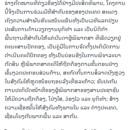
ຮ່າງກົດໝາຍທີ່ກ່ຽວຂ້ອງໄດ້ຢ່າງມີປະສິດທິພາບ, ໂຄງການ
ນີ້ຈຶ່ງເປັນການຮ່ວມມືທີ່ສຳຄັນຂອງສອງປະເທດ ສະແດງ
ເຖິງຄວາມສຳພັນອັນແໜ້ນແຟ້ນທັງເປັນເວທີແລກປ່ຽນ
ປະສົບການດ້ານວຽກງານຍຸຕິທຳ ແລະ ເປັນນິຕິກໍາ
ພື້ນຖານທີ່ສໍາຄັນໃຫ້ແກ່ບັນດາຜູ້ພິພາກສາ ທີ່ເຮັດວຽກຢູ່
ຄະນະສານປົກຄອງ, ເປັນຄູ່ມືໃນການຈັດຕັ້ງປະຕິບັດການ
ດໍາເນີນຄະດີປົກຄອງ ທັງເປັນບ່ອນອີງໃນການພິຈາລະນາ
ຕັດສິນ ຫຼືພິພາກສາຄະດີໃຫ້ຖືກຕ້ອງຕາມຂັ້ນຕອນຢ່າງ
ເຂັ້ມງວດປະກອບສ່ວນຕ້ານ, ສະກັດກັ້ນການສໍ້ລາດບັງຫຼວງ
ໃນສັງຄົມໃຫ້ຫຼຸດໜ້ອຍຖອຍລົງເທື່ອລະກ້າວ; ຮັບປະກັນ
ການປະຕິບັດໜ້າທີ່ຂອງຜູ້ພິພາກສາຂອງສານປະຊາຊົນ
ໃຫ້ມີຄວາມຖືກຕ້ອງ, ໂປ່ງໃສ, ວ່ອງໄວ ແລະ ຍຸຕິທໍາ; ສ້າງ
ຄວາມເຊື່ອໝັ້ນໃຫ້ສັງຄົມທັງພາຍໃນ ແລະ ຕ່າງປະເທດ,
ເຊື່ອມໂຍງກັບພາກພື້ນ ແລະ ສາກົນ.