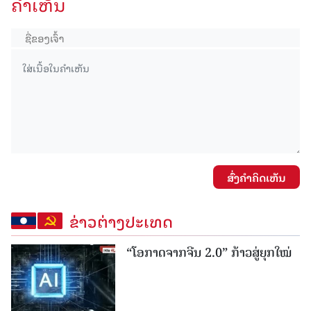
ຄໍາເຫັນ
ສົ່ງຄໍາຄິດເຫັນ
ຂ່າວຕ່າງປະເທດ
“ໂອກາດຈາກຈີນ 2.0” ກ້າວສູ່ຍຸກໃໝ່