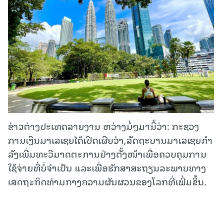
ຂ່າວຕ່າງປະເທດລາຍງານ ຫວ່າງມໍ່ໆມານີ້ວ່າ: ກະຊວງ
ການເງິນມາເລເຊຍໄດ້ເປີດເຜີຍວ່າ,ລັດຖະບານມາເລເຊຍກຳ
ລັງເພີ່ມທະວີມາດຕະການຢ່າງຕັ້ງໜ້າເພື່ອຄວບຄຸມການ
ໃຊ້ຈ່າຍທີ່ບໍ່ຈຳເປັນ ແລະເພື່ອຮັກສາສະຖຽນລະພາບທາງ
ເສດຖະກິດທ່າມກາງຄວາມຜັນຜວນຂອງໂລກທີ່ເພີ່ມຂຶ້ນ.