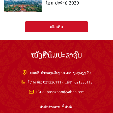
ໂລກ ປະຈຳປີ 2029
ເພີ່ມເຕີມ
ໜັງສືພິມປະຊາຊົນ
ຖະໜົນກຳແພງເມືອງ ນະຄອນຫຼວງວຽງຈັນ
ໂທລະສັບ: 021336111 - ແຟັກ: 021336113
ອີເມວ:
pasaxonn@yahoo.com
ສຳ​ນັກ​ຂ່າວ​ສານ​ທີ່​ສຳ​ຄັນ​