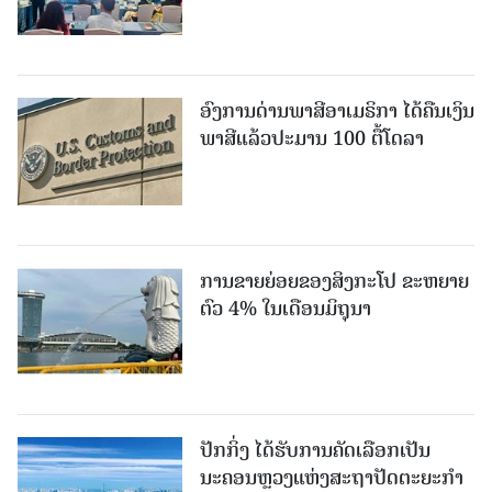
ອົງການດ່ານພາສີອາເມຣິກາ ໄດ້ຄືນເງິນ
ພາສີແລ້ວປະມານ 100 ຕື້ໂດລາ
ການຂາຍຍ່ອຍຂອງສິງກະໂປ ຂະຫຍາຍ
ຕົວ 4% ໃນເດືອນມິຖຸນາ
ປັກກິ່ງ ໄດ້ຮັບການຄັດເລືອກເປັນ
ນະຄອນຫຼວງແຫ່ງສະຖາປັດຕະຍະກຳ