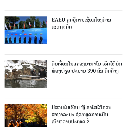
EAEU ຊຸກຍູ້ການເຊື່ອມໂຍງດ້ານ
ເສດຖະກິດ
ດິນເຈື່ອນໃນແຂວງນາກາໂນ ເຮັດໃຫ້ນັກ
ທ່ອງທ່ຽວ ປະມານ 390 ຄົນ ຕິດຄ້າງ
ມີສວນໃນເຮືອນ ຫຼື ອາໄສໃກ້ສວນ
ສາທາລະນະ ຊ່ວຍຫຼຸດການເປັນ
ເບົາຫວານປະເພດ 2