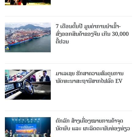
7 ເດືອນຕົ້ນປີ ມູນຄ່າການນຳເຂົ້າ-
ສົ່ງອອກສິນຄ້າຂອງຈີນ ເກີນ 30,000
ຕື້ຢວນ
ມາເລເຊຍ ຮັກສາຄວາມສົມດຸນການ
ພັດທະນາສະຖານີສາກໄຟລົດ EV
ດັກລັກ ສ້າງເຄື່ອງໝາຍການຄ້າຈຸດ
ນັດພົບ ແລະ ຜະລິດຕະພັນທ່ອງທ່ຽວ