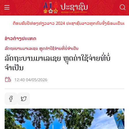
ຕ້ອນຮັບປີທ່ອງທ່ຽວລາວ 2024 ປະຊາຊົນລາວທຸກຄົນຈົ່ງພ້ອມເປັນເຈົ້າພາບ
ຂ່າວຕ່າງປະເທດ
ລັດຖະບານມາເລເຊຍ ຫຼຸດຄ່າໃຊ້ຈ່າຍທີ່ບໍ່ຈຳເປັນ
ລັດຖະບານມາເລເຊຍ ຫຼຸດຄ່າໃຊ້ຈ່າຍທີ່ບໍ່
ຈຳເປັນ
12:40 04/05/2026