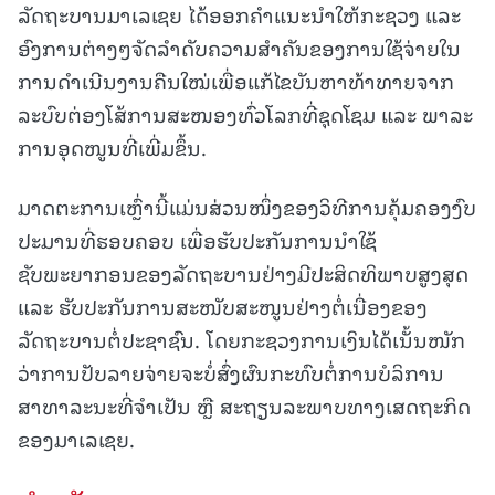
ລັດຖະບານມາເລເຊຍ ໄດ້ອອກຄຳແນະນຳໃຫ້ກະຊວງ ແລະ
ອົງການຕ່າງໆຈັດລຳດັບຄວາມສຳຄັນຂອງການໃຊ້ຈ່າຍໃນ
ການດຳເນີນງານຄືນໃໝ່ເພື່ອແກ້ໄຂບັນຫາທ້າທາຍຈາກ
ລະບົບຕ່ອງໂສ້ການສະໜອງທົ່ວໂລກທີ່ຊຸດໂຊມ ແລະ ພາລະ
ການອຸດໜູນທີ່ເພີ່ມຂຶ້ນ.
ມາດຕະການເຫຼົ່ານີ້ແມ່ນສ່ວນໜຶ່ງຂອງວິທີການຄຸ້ມຄອງງົບ
ປະມານທີ່ຮອບຄອບ ເພື່ອຮັບປະກັນການນຳໃຊ້
ຊັບພະຍາກອນຂອງລັດຖະບານຢ່າງມີປະສິດທິພາບສູງສຸດ
ແລະ ຮັບປະກັນການສະໜັບສະໜູນຢ່າງຕໍ່ເນື່ອງຂອງ
ລັດຖະບານຕໍ່ປະຊາຊົນ. ໂດຍກະຊວງການເງິນໄດ້ເນັ້ນໜັກ
ວ່າການປັບລາຍຈ່າຍຈະບໍ່ສົ່ງຜົນກະທົບຕໍ່ການບໍລິການ
ສາທາລະນະທີ່ຈຳເປັນ ຫຼື ສະຖຽນລະພາບທາງເສດຖະກິດ
ຂອງມາເລເຊຍ.