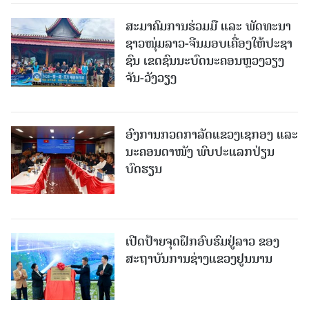
ສະມາຄົມການຮ່ວມມື ແລະ ພັດທະນາ
ຊາວໜຸ່ມລາວ-ຈີນມອບ​ເຄື່ອງ​ໃຫ້​ປະ​ຊາ​
ຊົນ ​ເຂດ​ຊົນ​ນະ​ບົດນະ​ຄອນຫຼວງວຽງ​
ຈັນ-ວັງ​ວຽງ
ອົງການກວດກາລັດແຂວງເຊກອງ ແລະ
ນະຄອນດາໜັງ ພົບປະແລກປ່ຽນ
ບົດຮຽນ
ເປີດປ້າຍຈຸດຝຶກອົບຮົມຢູ່ລາວ ຂອງ
ສະຖາບັນການຊ່າງແຂວງຢູນນານ