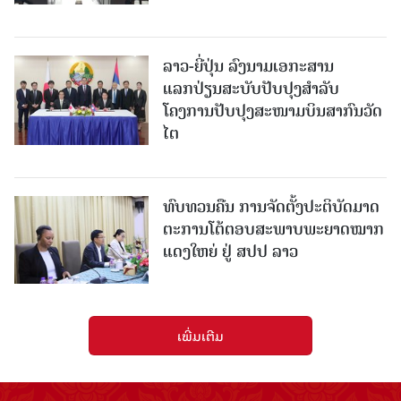
ລາວ-ຍີ່ປຸ່ນ ລົງນາມເອກະສານ
ແລກປ່ຽນສະບັບປັບປຸງສໍາລັບ
ໂຄງການປັບປຸງສະໜາມບິນສາກົນວັດ
ໄຕ
ທົບທວນຄືນ ການຈັດຕັ້ງປະຕິບັດມາດ
ຕະການໂຕ້ຕອບສະພາບພະຍາດໝາກ
ແດງໃຫຍ່ ຢູ່ ສປປ ລາວ
ເພີ່ມເຕີມ