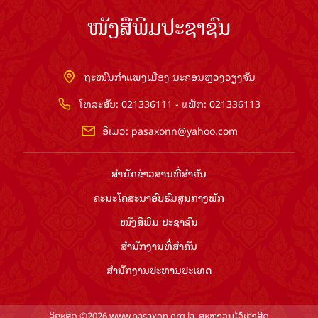
ໜັງສືພິມປະຊາຊົນ
ຖະໜົນກຳແພງເມືອງ ນະຄອນຫຼວງວຽງຈັນ
ໂທລະສັບ: 021336111 - ແຟັກ: 021336113
ອີເມວ:
pasaxonn@yahoo.com
ສຳ​ນັກ​ຂ່າວ​ສານ​ທີ່​ສຳ​ຄັນ​
ຄະນະໂຄສະນາອົບຮົມ​ສູນ​ກາງ​ພັກ
ໜັງສືພິມ ປະ​ຊາ​ຊົນ
ສຳ​ນັກ​ງານ​ທີ່​ສຳ​ຄັນ
ສຳ​ນັກ​ງານ​ປະ​ທານ​ປະ​ເທດ
ລິຂະສິດ ©2026 www.pasaxon.org.la. ສະຫງວນໄວ້ເຊິງສິດ