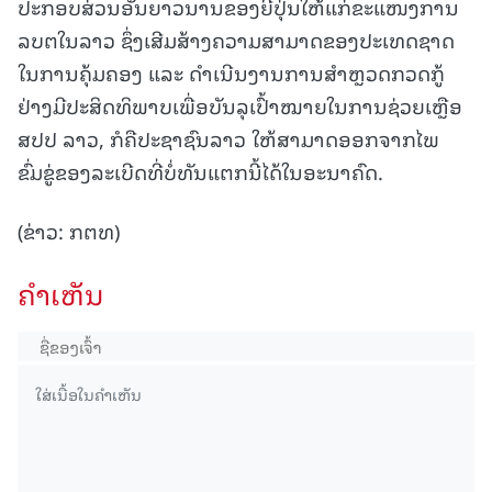
ປະກອບສ່ວນອັນຍາວນານຂອງຍີ່ປຸ່ນໃຫ້ແກ່ຂະແໜງການ
ລບຕໃນລາວ ຊຶ່ງເສີມສ້າງຄວາມສາມາດຂອງປະເທດຊາດ
ໃນການຄຸ້ມຄອງ ແລະ ດໍາເນີນງານການສໍາຫຼວດກວດກູ້
ຢ່າງມີປະສິດທິພາບເພື່ອບັນລຸເປົ້າໝາຍໃນການຊ່ວຍເຫຼືອ
ສປປ ລາວ, ກໍຄືປະຊາຊົນລາວ ໃຫ້ສາມາດອອກຈາກໄພ
ຂົ່ມຂູ່ຂອງລະເບີດທີ່ບໍ່ທັນແຕກນີ້ໄດ້ໃນອະນາຄົດ.
(ຂ່າວ: ກຕທ)
ຄໍາເຫັນ