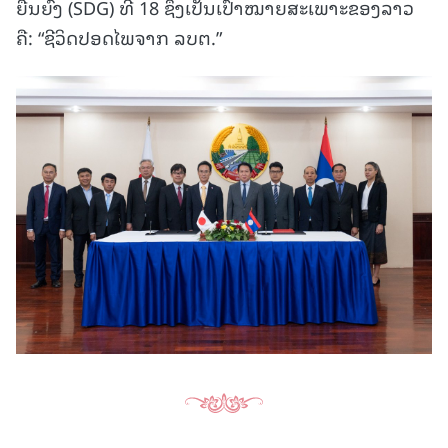
ຍືນຍົງ (SDG) ທີ 18 ຊຶ່ງເປັນເປົ້າໝາຍສະເພາະຂອງລາວ
ຄື: “ຊີວິດປອດໄພຈາກ ລບຕ.”