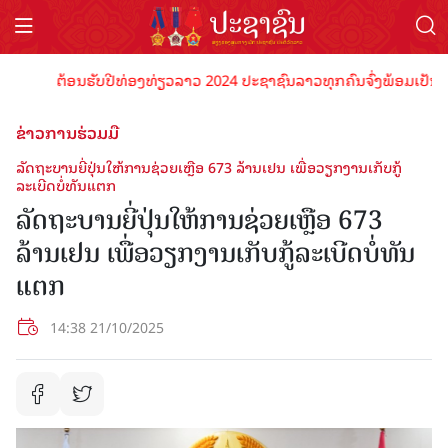
ຕ້ອນຮັບປີທ່ອງທ່ຽວລາວ 2024 ປະຊາຊົນລາວທຸກຄົນຈົ່ງພ້ອມເປັນເຈົ້າພາບ
ຂ່າວການຮ່ວມມື
ລັດຖະບານຍີ່ປຸ່ນໃຫ້ການຊ່ວຍເຫຼືອ 673 ລ້ານເຢນ ເພື່ອວຽກງານເກັບກູ້
ລະເບີດບໍ່ທັນແຕກ
ລັດຖະບານຍີ່ປຸ່ນໃຫ້ການຊ່ວຍເຫຼືອ 673
ລ້ານເຢນ ເພື່ອວຽກງານເກັບກູ້ລະເບີດບໍ່ທັນ
ແຕກ
14:38 21/10/2025