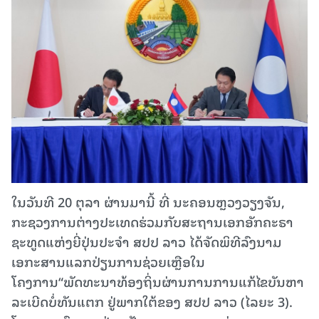
ໃນວັນທີ 20 ຕຸລາ ຜ່ານມານີ້ ທີ່ ນະຄອນຫຼວງວຽງຈັນ,
ກະຊວງການຕ່າງປະເທດຮ່ວມກັບສະຖານເອກອັກຄະຣາ
ຊະທູດແຫ່ງຍີ່ປຸ່ນປະຈໍາ ສປປ ລາວ ໄດ້ຈັດພິທີລົງນາມ
ເອກະສານແລກປ່ຽນການຊ່ວຍເຫຼືອໃນ
ໂຄງການ“ພັດທະນາທ້ອງຖິ່ນຜ່ານການ​ການແກ້ໄຂບັນຫາ
ລະເບີດບໍ່ທັນແຕກ ​ຢູ່ພາກໃຕ້ຂອງ ສປປ ລາວ (ໄລຍະ 3).