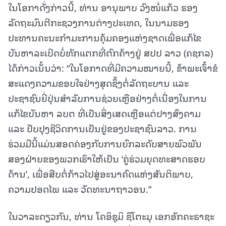
ໃນໂອກາດັ່ງກ່າວນີ້, ທ່ານ ອານຸພາບ ວົງໜໍ່ແກ້ວ ຮອງ
ລັດຖະມົນຕີກະຊວງການຕ່າງປະເທດ, ໃນນາມຮອງ
ປະທານຄະນະກຳມະການຄຸ້ມຄອງແຫ່ງຊາດເພື່ອແກ້ໄຂ
ບັນຫາລະເບີດບໍ່ທັກແຕກທີ່ຕົກຄ້າງຢູ່ ສປປ ລາວ (ຄຊກລ)
ໄດ້ກ່າວເນັ້ນວ່າ: “ໃນໂອກາດທີ່ມີຄວາມໝາຍນີ້, ຂ້າພະເຈົ້າຂໍ
ສະແດງຄວາມຂອບໃຈຢ່າງສຸດຊຶ້ງຕໍ່ລັດຖະບານ ແລະ
ປະຊາຊົນຍີ່ປຸ່ນສຳລັບການຊ່ວຍເຫຼືອຢ່າງຕໍ່ເນື່ອງໃນການ
ແກ້ໄຂບັນຫາ ລບຕ ທີ່ເປັນສິ່ງເສດເຫຼືອແຕ່ປາງສົງຄາມ
ແລະ ປັບປຸງຊີວິດການເປັນຢູ່ຂອງປະຊາຊົນລາວ. ການ
ຮ່ວມມືນີ້ແມ່ນສອດຄ່ອງກັບການຍົກລະດັບສາຍພົວພັນ
ສອງຝ່າຍຂອງພວກເຮົາໃຫ້ເປັນ ‘ຄູ່ຮ່ວມຍຸດທະສາດຮອບ
ດ້ານ’, ເພື່ອສືບຕໍ່ກ້າວໄປສູ່ອະນາຄົດແຫ່ງສັນຕິພາບ,
ຄວາມປອດໄພ ແລະ ວັດທະນາຖາວອນ.”
ໃນວາລະດຽວກັນ, ທ່ານ ໂຄອິຊຸມິ ຊຶໂຕະມຸ ເອກອັກຄະຣາຊະ