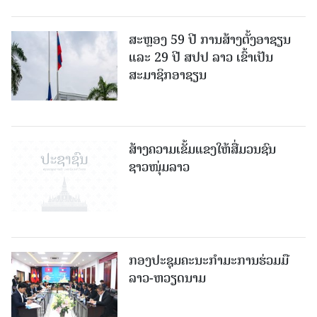
ສະຫຼອງ 59 ປີ ການສ້າງຕັ້ງອາຊຽນ
ແລະ 29 ປີ ສປປ ລາວ ເຂົ້າເປັນ
ສະມາຊິກອາຊຽນ
ສ້າງຄວາມເຂັ້ມແຂງໃຫ້ສື່ມວນຊົນ
ຊາວໜຸ່ມລາວ
ກອງປະຊຸມຄະນະກຳມະການຮ່ວມມື
ລາວ-ຫວຽດນາມ