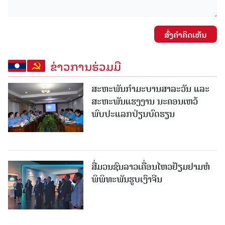
ສົ່ງຄໍາຄິດເຫັນ
ຂ່າວການຮ່ວມມື
ສະຫະພັນກໍາມະບານສາລະວັນ ແລະ
ສະຫະພັນແຮງງານ ນະຄອນເຫວ້
ພົບປະແລກປ່ຽນບົດຮຽນ
ສື່ມວນຊົນລາວເຄື່ອນໄຫວຢ້ຽມຢາມຫໍ
ພິພິທະພັນຮູບເງົາຈີນ