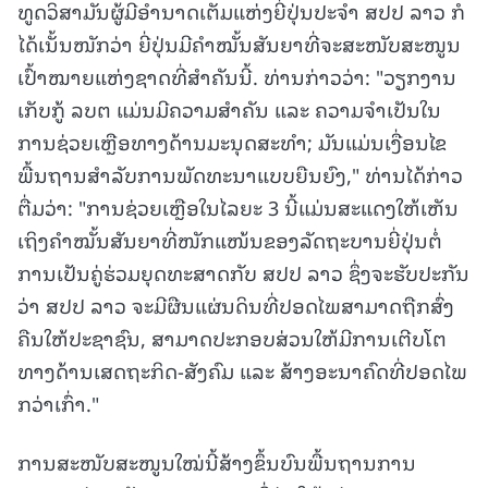
ທູດວິສາມັນຜູ້ມີອໍານາດເຕັມແຫ່ງຍີ່ປຸ່ນປະຈຳ ສປປ ລາວ ກໍ
ໄດ້ເນັ້ນໜັກວ່າ ຍີ່ປຸ່ນມີຄໍາໝັ້ນສັນຍາທີ່ຈະສະໜັບສະໜູນ
ເປົ້າໝາຍແຫ່ງຊາດທີ່ສໍາຄັນນີ້. ທ່ານກ່າວວ່າ: "ວຽກງານ
ເກັບກູ້ ລບຕ ແມ່ນມີຄວາມສໍາຄັນ ແລະ ຄວາມຈໍາເປັນໃນ
ການຊ່ວຍເຫຼືອທາງດ້ານມະນຸດສະທໍາ; ມັນແມ່ນເງື່ອນໄຂ
ພື້ນຖານສໍາລັບການພັດທະນາແບບຍືນຍົງ," ທ່ານໄດ້ກ່າວ
ຕື່ມວ່າ: "ການຊ່ວຍເຫຼືອໃນໄລຍະ 3 ນີ້ແມ່ນສະແດງໃຫ້ເຫັນ
ເຖິງຄໍາໝັ້ນສັນຍາທີ່ໜັກແໜ້ນຂອງລັດຖະບານຍີ່ປຸ່ນຕໍ່
ການເປັນຄູ່ຮ່ວມຍຸດທະສາດກັບ ສປປ ລາວ ຊຶ່ງຈະຮັບປະກັນ
ວ່າ ສປປ ລາວ ຈະມີຜືນແຜ່ນດິນທີ່ປອດໄພສາມາດຖືກສົ່ງ
ຄືນໃຫ້ປະຊາຊົນ, ສາມາດປະກອບສ່ວນໃຫ້ມີການເຕີບໂຕ
ທາງດ້ານເສດຖະກິດ-ສັງຄົມ ແລະ ສ້າງອະນາຄົດທີ່ປອດໄພ
ກວ່າເກົ່າ."
ການສະໜັບສະໜູນໃໝ່ນີ້ສ້າງຂຶ້ນບົນພື້ນຖານການ