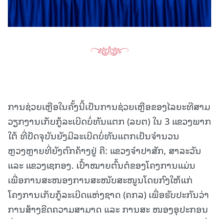
ການຊ່ວຍເຫຼືອໃນຄັ້ງນີ້ເປັນການຊ່ວຍເຫຼືອຂອງໄລຍະທີສາມ
ວຽກງານເກັບກູ້ລະເບີດບໍ່ທັນແຕກ (ລບຕ) ໃນ 3 ແຂວງພາກ
ໃຕ້ ທີ່ປັດຈຸບັນຍັງມີລະເບີດບໍ່ທັນແຕກເປັນຈໍານວນ
ຫຼວງຫຼາຍທີ່ຍັງຕົກຄ້າງຢູ່ ຄື: ແຂວງຈຳປາສັກ, ສາລະວັນ
ແລະ ແຂວງເຊກອງ. ເປົ້າໝາຍຕົ້ນຕໍຂອງໂຄງການແມ່ນ
ເພື່ອການສະໜອງການສະໜັບສະໜູນໂດຍກົງໃຫ້ແກ່
ໂຄງການເກັບກູ້ລະເບີດແຫ່ງຊາດ (ຄກລ) ເພື່ອຮັບປະກັນວ່າ
ການສ້າງຂີດຄວາມສາມາດ ແລະ ການສະ ໜອງອຸປະກອນ