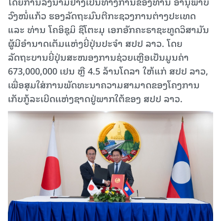
ໂດຍການລົງນາມຢ່າງເປັນທາງການຂອງທ່ານ ອານຸພາບ
ວົງໜໍ່ແກ້ວ ຮອງລັດຖະມົນຕີກະຊວງການຕ່າງປະເທດ
ແລະ ທ່ານ ໂຄອິຊຸມິ ຊຶໂຕະມຸ ເອກອັກຄະຣາຊະທູດວິສາມັນ
ຜູ້ມີອໍານາດເຕັມແຫ່ງຍີ່ປຸ່ນປະຈຳ ສປປ ລາວ. ໂດຍ
ລັດຖະບານຍີ່ປຸ່ນສະໜອງການຊ່ວຍເຫຼືອເປັນມູນຄ່າ
673,000,000 ເຢນ ຫຼື 4.5 ລ້ານໂດລາ ໃຫ້ແກ່ ສປປ ລາວ,
ເພື່ອສຸມໃສ່ການພັດທະນາຄວາມສາມາດຂອງໂຄງການ
ເກັບກູ້ລະເບີດເເຫ່ງຊາດຢູ່ພາກໃຕ້ຂອງ ສປປ ລາວ.