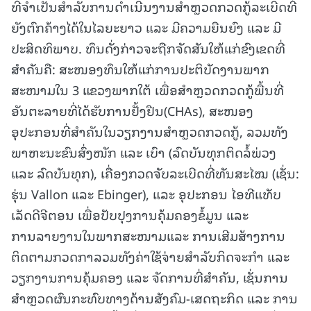
ທີ່ຈໍາເປັນສໍາລັບການດໍາເນີນງານສໍາຫຼວດກວດກູ້ລະເບີດທີ່
ຍັງຕົກຄ້າງໄດ້ໃນໄລຍະຍາວ ແລະ ມີຄວາມຍືນຍົງ ແລະ ມີ
ປະສິດທິພາບ. ທຶນດັ່ງກ່າວຈະຖືກຈັດສັນໃຫ້ແກ່ຂົງເຂດທີ່
ສໍາຄັນຄື: ສະໜອງທຶນໃຫ້ແກ່ການປະຕິບັດງານພາກ
ສະໜາມໃນ 3 ແຂວງພາກໃຕ້ ເພື່ອສໍາຫຼວດກວດກູ້ພື້ນທີ່
ອັນຕະລາຍທີ່ໄດ້ຮັບການຢັ້ງຢືນ(CHAs), ສະໜອງ
ອຸປະກອນທີ່ສໍາຄັນໃນວຽກງານສໍາຫຼວດກວດກູ້, ລວມທັງ
ພາຫະນະຂົນສົ່ງໜັກ ແລະ ເບົາ (ລົດບັນທຸກຕິດລໍ້ພ່ວງ
ແລະ ລົດບັນທຸກ), ເຄື່ອງກວດຈັບລະເບີດທີ່ທັນສະໄໝ (ເຊັ່ນ:
ຮຸ່ນ Vallon ແລະ Ebinger), ແລະ ອຸປະກອນ ໄອທີແທັບ
ເລັດດີຈີຕອນ ເພື່ອປັບປຸງການຄຸ້ມຄອງຂໍ້ມູນ ແລະ
ການລາຍງານໃນພາກສະໜາມແລະ ການເສີມສ້າງການ
ຕິດຕາມກວດກາລວມທັງຄ່າໃຊ້ຈ່າຍສໍາລັບກິດຈະກໍາ ແລະ
ວຽກງານການຄຸ້ມຄອງ ແລະ ຈັດການທີ່ສໍາຄັນ, ເຊັ່ນການ
ສໍາຫຼວດຜົນກະທົບທາງດ້ານສັງຄົມ-ເສດຖະກິດ ແລະ ການ