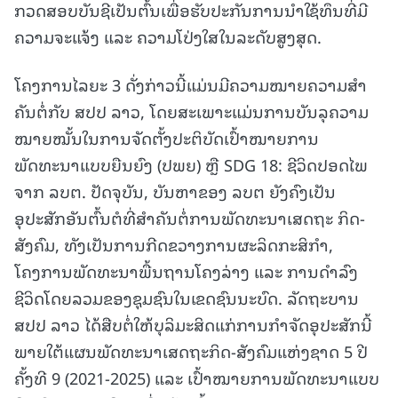
ກວດສອບບັນຊີເປັນຕົ້ນເພື່ອຮັບປະກັນການນໍາໃຊ້ທຶນທີ່ມີ
ຄວາມຈະແຈ້ງ ແລະ ຄວາມໂປ່ງໃສໃນລະດັບສູງສຸດ.
ໂຄງການໄລຍະ 3 ດັ່ງກ່າວນີ້ແມ່ນມີຄວາມໝາຍຄວາມສໍາ
ຄັນຕໍ່ກັບ ສປປ ລາວ, ໂດຍສະເພາະແມ່ນການບັນລຸຄວາມ
ໝາຍໝັ້ນໃນການຈັດຕັ້ງປະຕິບັດເປົ້າໝາຍການ
ພັດທະນາແບບຍືນຍົງ (ປພຍ) ຫຼື SDG 18: ຊີວິດປອດໄພ
ຈາກ ລບຕ. ປັດຈຸບັນ, ບັນຫາຂອງ ລບຕ ຍັງຄົງເປັນ
ອຸປະສັກອັນຕົ້ນຕໍທີ່ສໍາຄັນຕໍ່ການພັດທະນາເສດຖະ ກິດ-
ສັງຄົມ, ທັງເປັນການກີດຂວາງການຜະລິດກະສິກໍາ,
ໂຄງການພັດທະນາພື້ນຖານໂຄງລ່າງ ແລະ ການດໍາລົງ
ຊີວິດໂດຍລວມຂອງຊຸມຊົນໃນເຂດຊົນນະບົດ. ລັດຖະບານ
ສປປ ລາວ ໄດ້ສືບຕໍ່ໃຫ້ບຸລິມະສິດແກ່ການກໍາຈັດອຸປະສັກນີ້
ພາຍໃຕ້ແຜນພັດທະນາເສດຖະກິດ-ສັງຄົມແຫ່ງຊາດ 5 ປີ
ຄັ້ງທີ 9 (2021-2025) ແລະ ເປົ້າໝາຍການພັດທະນາແບບ