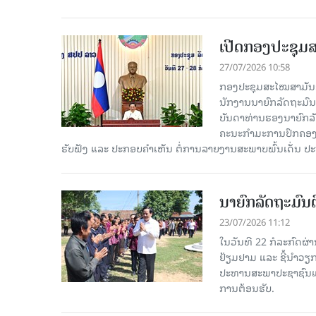
ເປີດກອງປະຊຸມສ
27/07/2026 10:58
ກອງປະຊຸມສະໄໝສາມັນຂອງ
ນັກງານນາຍົກລັດຖະມົນ
ບັນດາທ່ານຮອງນາຍົກລັດ
ຄະນະກຳມະການປົກຄອງນ
ຮັບຟັງ ແລະ ປະກອບຄຳເຫັນ ຕໍ່ການລາຍງານສະພາບພົ້ນເດັ່ນ ປ
ນາຍົກລັດຖະມົນຕ
23/07/2026 11:12
ໃນວັນທີ 22 ກໍລະກົດຜ່
ຢ້ຽມຢາມ ແລະ ຊີ້ນໍາວຽ
ປະທານສະພາປະຊາຊົນແຂ
ການຕ້ອນຮັບ.