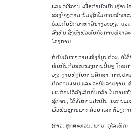
ແລະ ວິທີການ ເພື່ອກໍານົດເປັນເງື່ອ
ຂອງໂຄງການເປັນຫຼັກໃນການພັດທະນາເຂ
ຮ່ວມກັນປຶກສາຫາລືຢ່າງລະອຽດ ແລະ 
ລົງທຶນ ຊຶ່ງຍັງພົວພັນກັບການພິຈາ
ໂຄງການ.
ຕໍ່ກັບບັນຫາການແຈ້ງຂໍ້ມູນຕົວະ, ກໍໄ
ເຊັ່ນກັນກັບຂະແໜງການອື່ນໆ ໂດຍການຄ
ວຽກງານທັງໃນການສຶກສາ, ການປະເມີ
ຕິດຕາມແຜນ ແລະ ລະບົບລາຍງານ. ອີ
ພບກໍຈະໄດ້ລົງເລິກຄົ້ນຄວ້າ ໃນການຫັນຂ
ຊັດເຈນ, ໄດ້ຮັບການປະເມີນ ແລະ ປະມ
ພົວພັນຫຼາຍພາກສ່ວນ ແລະ ຕ້ອງກ
(ຂ່າວ: ສຸກສະຫວັນ, ພາບ: ຕຸໄລເພັດ)