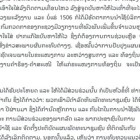
ອົາໃຈໃສ່ລົງຕິດຕາມເຄື່ອນໄຫວ ລົງສູ່ຈຸດບັນຫາໃຫ້ໄວເທົ່າທີ່ຈະໄວ
15.040(07-08-20
ງພະລັງງານ ແລະ ບໍ່ແຮ່ 1506 ກໍໄດ້ມີອັດຕາການນໍາໃຊ້ບໍລິກາ
ນກົມກວດກາຂອງກະຊວງມີວຽກງານທີ່ພົວພັນເພີ່ມຂຶ້ນຈໍານວນຫ
ຈໃສ່ ຢາກແກ້ໄຂບັນຫາໃຫ້ໄວ ຊຶ່ງກໍຕ້ອງການການຊ່ວຍເຫຼືອ
ງຂ່າວສະພາບຜົນກະທົບຕ່າງໆ. ເຊື່ອໝັ້ນວ່າການປັບປຸງແຜ
ີ່ຊັດເຈນພາຍໃນຂະແໜງການ ລະຫວ່າງສູນກາງ ແລະ ທ້ອງຖິ່ນ
ງານຄໍາຮ້ອງ-ຄໍາສະເໜີ ໃຫ້ແກ່ຂະແໜງການທ້ອງຖິ່ນ ຈະເປັ
ດ້ຮັບປະໂຫຍດ ແລະ ໃຫ້ໄດ້ມີສ່ວນຮ່ວມນັ້ນ ກໍເປັນຫົວຂໍ້ທີ່ ທ່
ັນ ຊຶ່ງໄດ້ກ່າວວ່າ: ພວກເຮົາມີດໍາລັດທຶນພັດທະນາຊຸມຊົນ ໄດ້
ປີຜ່ານມາ ຊຶ່ງໄດ້ກໍານົດຫຼັກການ ແລະ ກົນໄກໃນການນໍາໃຊ້ພ
ລະ ການມີສ່ວນຮ່ວມຂອງພາກລັດ ແລະ ພາກປະຊາຊົນໃນການ
ຊ້ ແລະ ຈັດຕັ້ງປະຕິບັດແຜນພັດທະນາຊຸມຊົນ ທີ່ຕິດພັນກັບ
້ລົງເລິກຕິດຕາມ. ນອກນັ້ນແລ້ວ, ເຫັນວ່າ ການທົບທວນແນວ