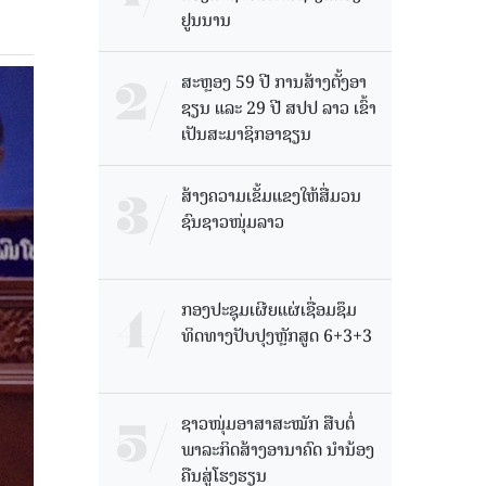
ຢູນນານ
ສະຫຼອງ 59 ປີ ການສ້າງຕັ້ງອາ
ຊຽນ ແລະ 29 ປີ ສປປ ລາວ ເຂົ້າ
ເປັນສະມາຊິກອາຊຽນ
ສ້າງຄວາມເຂັ້ມແຂງໃຫ້ສື່ມວນ
ຊົນຊາວໜຸ່ມລາວ
ກອງປະຊຸມເຜີຍແຜ່ເຊື່ອມຊຶມ
ທິດທາງປັບປຸງຫຼັກສູດ 6+3+3
ຊາວໜຸ່ມອາສາສະໝັກ ສືບຕໍ່
ພາລະກິດສ້າງອານາຄົດ ນໍານ້ອງ
ຄືນສູ່ໂຮງຮຽນ