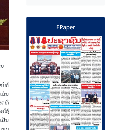
EPaper
ານ
າໃຫ້
ແມ່ນ
ດທີ່
ຍໃຊ້
ເປັນ
ງ ພບ