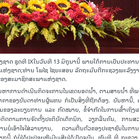
າດ ຊຸດທີ IXໃນວັນທີ 13 ມິຖຸນານີ້ ພາຍໃຕ້ການເປັນປະທານ
ຫ່ງຊາດ;ທ່ານ ໂພໄຊ ໄຊຍະສອນ ລັດຖະມົນຕີກະຊວງພະລັງງ
າມ ຂອງສະມາຊິກສະພາແຫ່ງຊາດ.
ັນຫາການດໍາເນີນກິດຈະການໃນເຂດຍອດນໍ້າ, ຕາມສາຍນໍ້າ ທີ່ພ
ລາຄາຂອງບັນດາທ່ານຜູ້ແທນ ກໍເປັນສິ່ງທີ່ຖືກຕ້ອງ. ບັນຫານີ້, 
ອນຂອງລະບຽບການ ແລະ ກົດໝາຍ, ຂໍ້ຈໍາກັດໃນການເຂົ້າເຖິງເຂ
ພື່ອຕິດຕາມການຈັດຕັ້ງປະຕິບັດເຕັກນິກ, ວຽກລື່ນຄົນ, ການສວ
ານບໍ່ເອົາໃຈໃສ່ລາຍງານ, ຄວາມຕື່ນຕົວຂອງປະຊາຊົນໃນການ
ກນີ້ ກໍບໍ່ໄດ້ປະປ່ອຍຫຼືເມີນເສີຍໄດ້;ປັດຈຸບັນ, ທັນທີ ທີ່ ກະຊວ