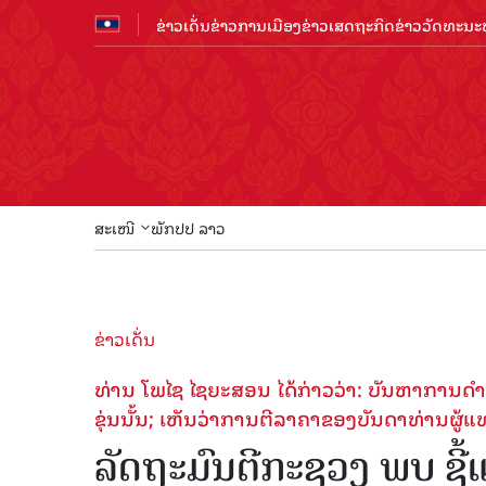
ຂ່າວເດັ່ນ
ຂ່າວການເມືອງ
ຂ່າວເສດຖະກິດ
ຂ່າວວັດທະນະທ
ສະເໜີ
ພັກປປ ລາວ
ຂ່າວເດັ່ນ
ທ່ານ ໂພໄຊ ໄຊຍະສອນ ໄດ້ກ່າວວ່າ: ບັນຫາການດໍາ
ຂຸ່ນນັ້ນ; ເຫັນວ່າການຕີລາຄາຂອງບັນດາທ່ານຜູ້ແທນ
ລັດ​ຖະ​ມົນ​ຕີກະຊວງ ພບ ຊີ