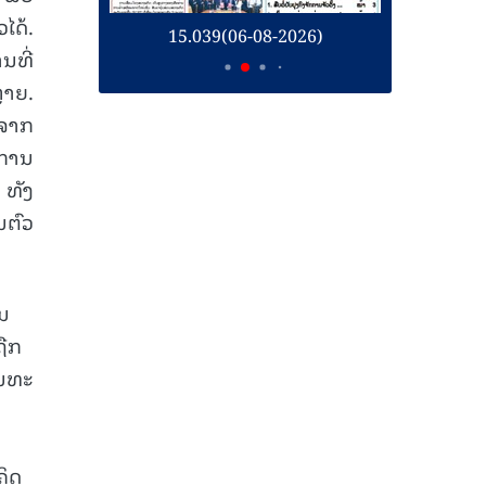
ໄດ້.
26)
15.039(06-08-2026)
1
ນທີ່
ຼາຍ.
 ຈາກ
ນການ
 ທັງ
ນຕົວ
ານ
ຖືກ
ັນທະ
ຄິດ