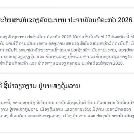
ະໄໝສາມັນຂອງລັດຖະບານ ປະຈໍາເດືອນກໍລະກົດ 2026
ລັດຖະບານ ປະຈຳເດືອນກໍລະກົດ 2026 ໄດ້ເປີດຂຶ້ນໃນວັນທີ 27 ກໍລະກົດ ນີ້ ທີ່
ຕີ, ພາຍໃຕ້ການເປັນປະທານ ຂອງທ່ານ ສອນໄຊ ສີພັນດອນນາຍົກລັດຖະມົນຕີ; ມີ
ຖະມົນຕີ, ສະມາຊິກລັດຖະບານເຂົ້າ​ຮ່ວມ​ແບບ​ເຊິ່ງ​ໜ້າ; ບັນດາປະທານ, ຮອງປະ
ະຄອນຫຼວງວຽງຈັນ ແລະ ບັນດາແຂວງ ເຂົ້າຮ່ວມຜ່ານລະບົບກອງປະຊຸມທາງໄກ ເ
ະຈຳເດືອນກໍລະກົດ ແລະ ທິດທາງແຜນວຽກຈຸດສຸມ ປະຈຳເດືອນສິງຫາ 2026.
ີ ຊີ້ນຳວຽກງານ ຢູ່ຕາແສງຕຸ້ມລານ
ານມານີ້, ທ່ານ ສອນໄຊ ສີພັນດອນ ນາຍົກລັດຖະມົນຕີ ພ້ອມດ້ວຍຄະນະ ໄດ້ເຄື່ອນ
ກງານ ຢູ່ຕາແສງຕຸ້ມລານ ເມືອງຕຸ້ມລານ ແຂວງສາລະວັນ; ມີທ່ານ ເລຂາພັກແຂວງ
ວງ ພ້ອມດ້ວຍຄະນະນຳຂອງແຂວງ, ເມືອງຕຸ້ມລານ ແລະ ປະຊາຊົນພາຍໃນເມືອງ