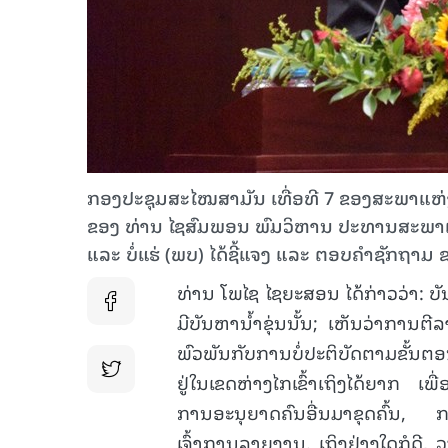
ກອງປະຊຸມສະໄໝສາມັນ ເທື່ອທີ 7 ຂອງສະພາແຫ່ງຊ
ຂອງ ທ່ານ ໄຊສົມພອນ ພົມວິຫານ ປະທານສະພາແ
ແລະ ບໍ່ແຮ່ (ພບ) ໄດ້ຊີ້ແຈງ ແລະ ຕອບຄໍາຊັກຖ
ທ່ານ ໂພໄຊ ໄຊຍະສອນ ໄດ້ກ່າວວ່າ: ບ
ມີບັນຫານໍ້າຂຸ່ນນັ້ນ; ເຫັນວ່າການຕີ
ພົວພັນກັບການບໍ່ປະຕິບັດຕາມຂັ້ນຕ
ຢູ່ໃນເຂດຫ່າງໄກເຂົ້າເຖິງໄດ້ຍາກ ເ
ການອະນຸຍາດຄົນອື່ນມາຂຸດຄົ້ນ, ກ
ເຈົ້າການລາຍງານ. ເຖິງຢ່າງໃດກໍດີ, ວຽ