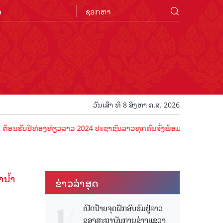
n
ວັນເສົາ ທີ 8 ສິງຫາ ຄ.ສ. 2026
ປີທ່ອງທ່ຽວລາວ 2024 ປະຊາຊົນລາວທຸກຄົນຈົ່ງພ້ອມເປັນເຈົ້າພາບທີ່ດີ ຕ້ອນຮ
ນໍ້າ
ຂ່າວ​ລ່າ​ສຸດ
ເປີດປ້າຍຈຸດຝຶກອົບຮົມຢູ່ລາວ
ຂອງສະຖາບັນການຊ່າງແຂວງ