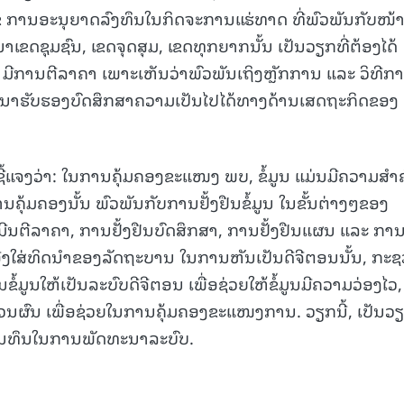
ນໄຂ ການອະນຸຍາດລົງທຶນໃນກິດຈະການແຮ່ທາດ ທີ່ພົວພັນກັບໜ້າທ
ດຊຸມຊົນ, ເຂດຈຸດສຸມ, ເຂດທຸກຍາກນັ້ນ ເປັນວຽກທີ່ຕ້ອງໄດ້
ມີການຕີລາຄາ ເພາະເຫັນວ່າພົວພັນເຖິງຫຼັກການ ແລະ ວິທີກ
ລະນາຮັບຮອງບົດສຶກສາຄວາມເປັນໄປໄດ້ທາງດ້ານເສດຖະກິດຂອງ
ດ້ຊີ້ແຈງວ່າ: ໃນການຄຸ້ມຄອງຂະແໜງ ພບ, ຂໍ້ມູນ ແມ່ນມີຄວາມສໍາ
ຸ້ມຄອງນັ້ນ ພົວພັນກັບການຢັ້ງຢືນຂໍ້ມູນ ໃນຂັ້ນຕ່າງໆຂອງ
ນຕີລາຄາ, ການຢັ້ງຢືນບົດສຶກສາ, ການຢັ້ງຢືນແຜນ ແລະ ກາ
ງໃສ່ທິດນໍາຂອງລັດຖະບານ ໃນການຫັນເປັນດີຈີຕອນນັ້ນ, ກະຊ
ໍ້ມູນໃຫ້ເປັນລະບົບດີຈີຕອນ ເພື່ອຊ່ວຍໃຫ້ຂໍ້ມູນມີຄວາມວ່ອງໄວ,
ວນຜົນ ເພື່ອຊ່ວຍໃນການຄຸ້ມຄອງຂະແໜງການ. ວຽກນີ້, ເປັນວຽ
ານທຶນໃນການພັດທະນາລະບົບ.