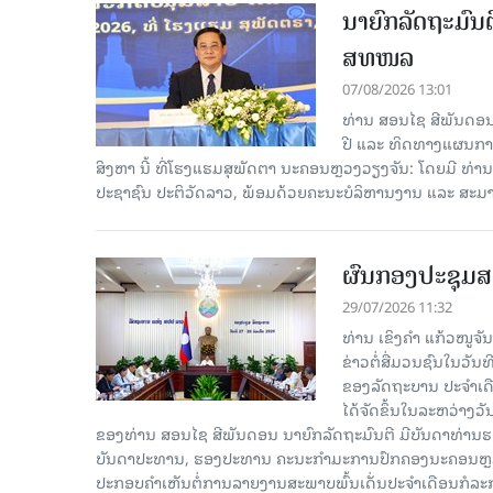
ນາຍົກລັດຖະມົນຕ
ສທໜລ
07/08/2026 13:01
ທ່ານ ສອນໄຊ ສີພັນດອນ 
ປີ ແລະ ທິດທາງແຜນການ
ສິງຫາ ນີ້ ທີ່ໂຮງແຮມສຸພັດຕາ ນະຄອນຫຼວງວຽງຈັນ: ໂດຍມີ ທ່
ປະຊາຊົນ ປະຕິວັດລາວ, ພ້ອມດ້ວຍຄະນະບໍລິຫານງານ ແລະ ສະມາ
ຜົນກອງປະຊຸມສ
29/07/2026 11:32
ທ່ານ ເຂິງຄໍາ ແກ້ວໜູຈ
ຂ່າວຕໍ່ສື່ມວນຊົນໃນວັນ
ຂອງລັດຖະບານ ປະຈຳເດ
ໄດ້ຈັດຂຶ້ນໃນລະຫວ່າງວ
ຂອງທ່ານ ສອນໄຊ ສີພັນດອນ ນາຍົກລັດຖະມົນຕີ ມີບັນດາທ່ານຮອງ
ບັນດາປະທານ, ຮອງປະທານ ຄະນະກຳມະການປົກຄອງນະຄອນຫຼວງວຽ
ປະກອບຄຳເຫັນຕໍ່ການລາຍງານສະພາບພົ້ນເດັ່ນປະຈຳເດືອນກໍລະ