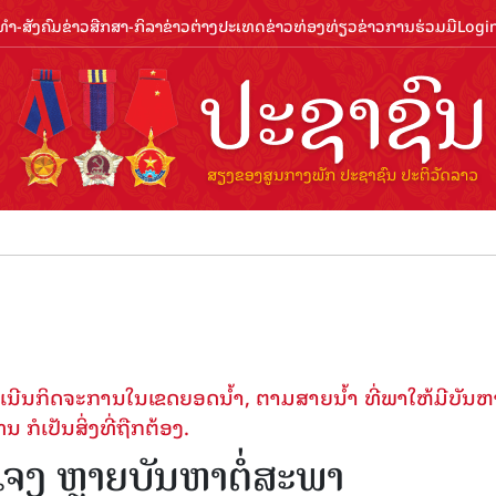
ຳ-ສັງຄົມ
ຂ່າວສືກສາ-ກິລາ
ຂ່າວຕ່າງປະເທດ
ຂ່າວທ່ອງທ່ຽວ
ຂ່າວການຮ່ວມມື
Logi
ຕ້ອນຮັບ
ເນີນກິດຈະການໃນເຂດຍອດນໍ້າ, ຕາມສາຍນໍ້າ ທີ່ພາໃຫ້ມີບັນຫາ
 ກໍເປັນສິ່ງທີ່ຖືກຕ້ອງ.
້ແຈງ ຫຼາຍບັນຫາຕໍ່ສະ​ພາ