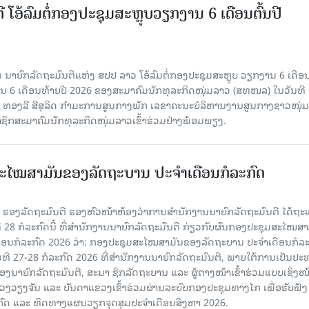
ີ ໂອ້ລົມຕໍ່ກອງປະຊຸມສະຫຼຸບວຽກງານ 6 ເດືອນຕົ້ນປີ
ນາຍົກລັດຖະມົນຕີແຫ່ງ ສປປ ລາວ ໂອ້ລົມຕໍ່ກອງປະຊຸມສະຫຼຸບ ວຽກງານ 6 ເດືອນ
 6 ເດືອນທ້າຍປີ 2026 ຂອງສະມາຄົມນັກທຸລະກິດໜຸ່ມລາວ (ສທໜລ) ໃນວັນທີ 
ານ ທອງລີ ສີສຸລິດ ກໍາມະການສູນກາງພັກ ເລຂາຄະນະບໍລິຫານງານສູນກາງຊາວໜຸ່ມ
ຊິກສະມາຄົມນັກທຸລະກິດໜຸ່ມລາວເຂົ້າຮ່ວມຢ່າງພ້ອມພຽງ.
ະໄໝສາມັນຂອງລັດຖະບານ ປະຈຳເດືອນກໍລະກົດ
ັນ ຮອງລັດຖະມົນຕີ ຮອງຫົວໜ້າຫ້ອງວ່າການສໍານັກງານນາຍົກລັດຖະມົນຕີ ໄດ້ຖະ
ທີ 28 ກໍລະກົດນີ້ ທີ່ສໍານັກງານນາຍົກລັດຖະມົນຕີ ກ່ຽວກັບຜົນກອງປະຊຸມສະໄໝສາ
ືອນກໍລະກົດ 2026 ວ່າ: ກອງປະຊຸມສະໄໝສາມັນຂອງລັດຖະບານ ປະຈຳເດືອນກໍລະ
ັນທີ 27-28 ກໍລະກົດ 2026 ທີ່ສໍານັກງານນາຍົກລັດຖະມົນຕີ, ພາຍໃຕ້ການເປັນປ
ນາຍົກລັດຖະມົນຕີ, ສະມາ ຊິກລັດຖະບານ ແລະ ຜູ້ຕາງໜ້າເຂົ້າຮ່ວມແບບເຊິ່ງໜ້
ງຈັນ ແລະ ບັນດາແຂວງເຂົ້າຮ່ວມຜ່ານລະບົບກອງປະຊຸມທາງໄກ ເພື່ອຮັບຟັງ
ກົດ ແລະ ທິດທາງແຜນວຽກຈຸດສຸມປະຈຳເດືອນສິງຫາ 2026.