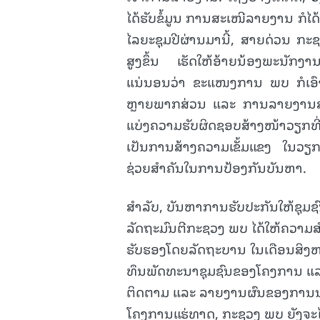
ໄດ້ຮັບຂໍ້ມູນ ການສະເໜີລາຍງານ ກໍໄດ້ເ
ໄລຍະຊຸມປີຜ່ານມານີ້, ສາຍດ່ວນ ກະຊວ
ສູງຂຶ້ນ ເຮັດໃຫ້ອ້າຍນ້ອງພະນັກງາ
ແນ່ນອນວ່າ ຂະແໜງການ ພບ ກໍເອົາໃ
ຫຼາຍພາກສ່ວນ ແລະ ການລາຍງານສົ່
ແບ່ງຄວາມຮັບຜິດຊອບສ້າງໜ້າວຽກທ
ເປັນການສ້າງຄວາມເຂັ້ມແຂງ ໃນວຽກ
ຊ່ວຍສໍາຄັນໃນການປ້ອງກັນບັນຫາ.
ສຳລັບ, ບັນຫາການຮັບປະກັນໃຫ້ຊຸມຊົນໄ
ລັດຖະມົນຕີກະຊວງ ພບ ໄດ້ໃຫ້ຄວາມສໍາຄ
ຮັບຮອງໂດຍລັດຖະບານ ໃນເດືອນສິງຫາ 
ທຶນພັດທະນາຊຸມຊົນຂອງໂຄງການ ແ
ຕິດຕາມ ແລະ ລາຍງານຜົນຂອງການນໍາໃ
ໂຄງການແຮ່ທາດ, ກະຊວງ ພບ ຍັງຈະໄດ