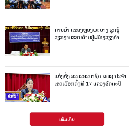
ການນຳ ແຂວງຫຼວງພະບາງ ຊຸກຍູ້
ວຽກງານຮອບດ້ານຢູ່ເມືອງວຽງຄໍາ
ແຕ່ງຕັ້ງ ຄະນະສະມາຊິກ ສພຊ ປະຈຳ
ເຂດເລືອກຕັ້ງທີ 17 ແຂວງອັດຕະປື
ເພີ່ມເຕີມ