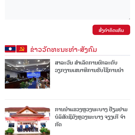
ສົ່ງຄໍາຄິດເຫັນ
ຂ່າວວັດທະນະທຳ-ສັງຄົມ
ສາລະວັນ ສໍາເລັດການຍົກລະດັບ
ວຽກງານເສນາທິການຮັບໃຊ້ການນໍາ
ການນຳແຂວງຫຼວງພະບາງ ຢ້ຽມ​ຢາມ
ບໍ​ລິ​ສັດຊີມັງຫຼວງພະບາງ ຈຽງເກີ ຈໍາ
ກັດ