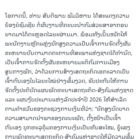
ໂອກາດນີ້, ທ່ານ ສັນຕິພາບ ພົມວິຫານ ໄດ້ສະແດງຄວາມ
ຍ້ອງຍໍຊົມເຊີຍ ຕໍ່ຜົນງານທີ່ຄະນະນຳກົມສ່ວຍສາອາກອນ
ຍາດມາໄດ້ຕະຫຼອດໄລຍະຜ່ານມາ. ພ້ອມທັງເນັ້ນໜັກໃຫ້
ພະນັກງານຫຼັກແຫຼ່ງຍົກສູງຄວາມເປັນເຈົ້າການຈັດຕັ້ງຜັນ
ຂະຫຍາຍບັນດາມາດຕະການທີ່ສະພາແຫ່ງຊາດໄດ້ກໍານົດ,
ເປັນເຈົ້າການຈັດຕັ້ງຜັນຂະຫຍາຍມະຕິກົມການເມືອງ
ສູນກາງພັກ, ວ່າດ້ວຍການສ້າງເສດຖະກິດເອກະລາດເປັນ
ເຈົ້າຕົນເອງໃນໄລຍະໃໝ່ຢ່າງເຂັ້ມງວດ, ຮັບປະກັນໃຫ້ການ
ຈັດຕັ້ງປະຕິບັດແຜນພັດທະນາເສດຖະກິດ-ສັງຄົມແຫ່ງຊາດ
ແລະ ແຜນງົບປະມານແຫ່ງລັດປະຈໍາປີ 2026 ໃຫ້ສໍາເລັດ
ຕາມຄໍາຂວັນຂອງກະຊວງການເງິນທີ່ວ່າ: “ຍົກສູງບົດບາດ
ຄວາມສາມາດນໍາພາຂອງຄະນະພັກ, ຕັ້ງໜ້າເປັນເຈົ້າ
ຕົນເອງ ບຸກທະລຸຄຸ້ມຄອງການເງິນເປັນທັນສະໄໝ, ຍູ້ແຮງ
ການພັດທະນາເສດຖະກິດ-ສັງຄົມແຫ່ງຊາດໃຫ້ມີຄວາມເຂັ້ມ