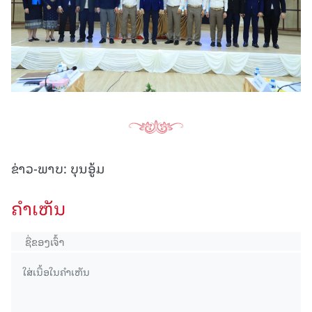
ຂ່າວ-ພາບ: ບຸນອູ້ມ
ຄໍາເຫັນ