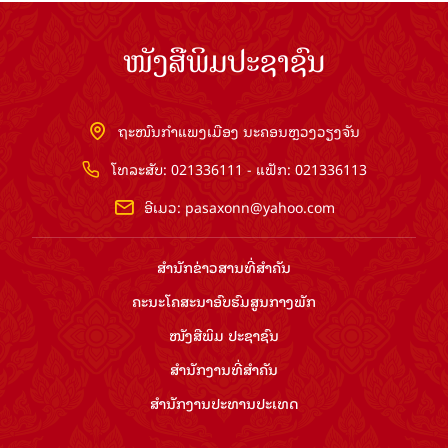
ໜັງສືພິມປະຊາຊົນ
ຖະໜົນກຳແພງເມືອງ ນະຄອນຫຼວງວຽງຈັນ
ໂທລະສັບ: 021336111 - ແຟັກ: 021336113
ອີເມວ:
pasaxonn@yahoo.com
ສຳ​ນັກ​ຂ່າວ​ສານ​ທີ່​ສຳ​ຄັນ​
ຄະນະໂຄສະນາອົບຮົມ​ສູນ​ກາງ​ພັກ
ໜັງສືພິມ ປະ​ຊາ​ຊົນ
ສຳ​ນັກ​ງານ​ທີ່​ສຳ​ຄັນ
ສຳ​ນັກ​ງານ​ປະ​ທານ​ປະ​ເທດ