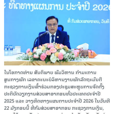
ໃນໂອກາດທ່ານ ສັນຕິພາບ ພົມວິຫານ ກຳມະການ
ສູນກາງພັກ ເລຂາຄະນະບໍລິຫານງານພັກລັດຖະມົນຕີ
ກະຊວງການເງິນເຂົ້າຮ່ວມກອງປະຊຸມສະຫຼຸບການຈັດຕັ້ງ
ປະຕິບັດວຽກງານສ່ວຍສາອາກອນທົ່ວປະເທດປະຈໍາປີ
2025 ແລະ ວາງທິດທາງແຜນການປະຈໍາປີ 2026 ໃນວັນທີ
22 ມັງກອນນີ້ ທີ່ກົມສ່ວຍສາອາກອນ ກະຊວງການເງິນ,