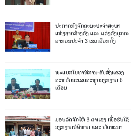
ປະກາດກົງຈັກຄະນະປະຈໍາສະພາ
ແຫ່ງຊາດສ້າງຕັ້ງ ແລະ ແຕ່ງຕັ້ງບຸກຄະ
ລາກອນປະຈໍາ 3 ເຂດເລືອກຕັ້ງ
ພະແນກໂຍທາທິການ-ຂົນສົ່ງແຂວງ
ສະຫວັນນະເຂດສະຫຼຸບວຽກງານ 6
ເດືອນ
ມອບລົດຈັກໃຫ້ 3 ຕາແສງ ເພື່ອຮັບໃຊ້
ວຽກງານບໍລິຫານ ແລະ ພັດທະນາ