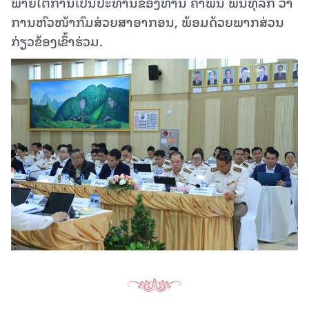
ພາຍໃຕ້ການເປັນປະທານຂອງທ່ານ ຄຳພັນ ພັນທຸລັກ ວ່າ
ການຫົວໜ້າກົມສ່ວຍສາອາກອນ, ພ້ອມດ້ວຍພາກສ່ວນ
ກ່ຽວຂ້ອງເຂົ້າຮ່ວມ.