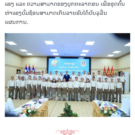
ແຮງ ແລະ ຄວາມສາມາດຂອງບຸກຄະລາກອນ ເພື່ອຂຸດຄົ້ນ
ທ່າແຮງບົ່ມຊ້ອນສາມາດເກັບລາຍຮັບໄດ້ບັນລຸລື່ນ
ແຜນການ.