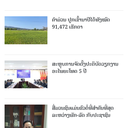
ຄໍາມ່ວນ ປູກເຂົ້ານາປີໄດ້ທັງໝົດ
91,472 ເຮັກຕາ
ສະຫຼຸບການຈັດຕັ້ງປະຕິບັດວຽກງານ
ອະໄພຍະໂທດ 5 ປີ
ສື່ມວນຊົນແມ່ນຂົວຕໍ່ທີ່ສໍາຄັນທີ່ສຸດ
ລະຫວ່າງພັກ-ລັດ ກັບປະຊາຊົນ