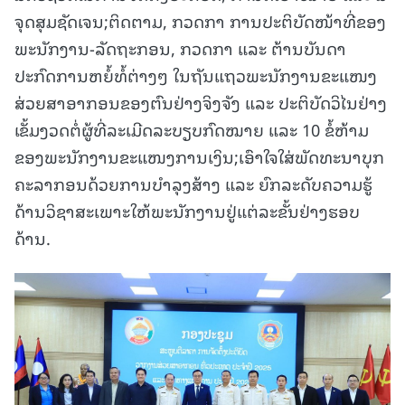
ຈຸດສຸມຊັດເຈນ;ຕິດຕາມ, ກວດກາ ການປະຕິບັດໜ້າທີ່ຂອງ
ພະນັກງານ-ລັດຖະກອນ, ກວດກາ ແລະ ຕ້ານບັນດາ
ປະກົດການຫຍໍ້ທໍ້ຕ່າງໆ ໃນຖັນແຖວພະນັກງານຂະແໜງ
ສ່ວຍສາອາກອນຂອງຕົນຢ່າງຈິງຈັງ ແລະ ປະຕິບັດວິໄນຢ່າງ
ເຂັ້ມງວດຕໍ່ຜູ້ທີ່ລະເມີດລະບຽບກົດໝາຍ ແລະ 10 ຂໍ້ຫ້າມ
ຂອງພະນັກງານຂະແໜງການເງິນ;ເອົາໃຈໃສ່ພັດທະນາບຸກ
ຄະລາກອນດ້ວຍການບຳລຸງສ້າງ ແລະ ຍົກລະດັບຄວາມຮູ້
ດ້ານວິຊາສະເພາະໃຫ້ພະນັກງານຢູ່ແຕ່ລະຂັ້ນຢ່າງຮອບ
ດ້ານ.