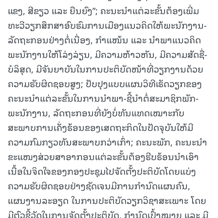
ແຂງ, ສີຂຽວ ແລະ ຍືນຍົງ”; ຄະນະນຳແຕ່ລະຂັ້ນຕ້ອງເພີ່ມ
ທະວີວຽກສຶກສາອົບຮົມການເມືອງແນວຄິດໃຫ້ພະນັກງານ-
ລັດຖະກອນຢ່າງຕໍ່ເນື່ອງ, ກໍາແໜ້ນ ແລະ ນໍາພາແນວຄິດ
ພະນັກງານໃຫ້ໂລ່ງລ່ຽນ, ມີຄວາມຫ້າວຫັນ, ມີຄວາມສັດຊື່-
ບໍລິສຸດ, ມີຈັນຍາບັນໃນການປະຕິບັດໜ້າທີ່ວຽກງານດ້ວຍ
ຄວາມຮັບຜິດຊອບສູງ; ປັບປຸງແບບແຜນວິທີເຮັດວຽກຂອງ
ຄະນະນຳແຕ່ລະຂັ້ນໃນການນຳພາ-ຊີ້ນຳຕໍ່ສະມາຊິກພັກ-
ພະນັກງານ, ລັດຖະກອນທີ່ຍັງບໍ່ທັນແທດເໝາະກັບ
ສະພາບການເຄັ່ງຮ້ອນຂອງເສດຖະກິດໃນປັດຈຸບັນໃຫ້ມີ
ຄວາມກົມກຽວທັນສະພາບກວ່າເກົ່າ; ຄະນະພັກ, ຄະນະນຳ
ຂະແໜງສ່ວຍສາອາກອນແຕ່ລະຂັ້ນຕ້ອງຮີບຮ້ອນນຳເອົາ
ເນື້ອໃນຈິດໃຈຂອງກອງປະຊຸມໄປຈັດຕັ້ງປະຕິບັດໂດຍແບ່ງ
ຄວາມຮັບຜິດຊອບຢ່າງຊັດເຈນມີການກຳນົດແຜນຄົນ,
ແຜນງານລະອຽດ ໃນການປະຕິບັດວຽກວິຊາສະເພາະ ໂດຍ
ມີຕົວຊີ້ວັດໃນການຈັດຕັ້ງປະຕິບັດ, ກໍານົດເປົ້າໝາຍ ແລະ ມີ