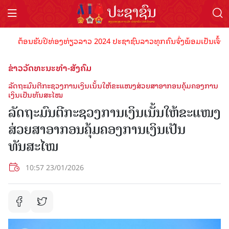
ຕ້ອນຮັບປີທ່ອງທ່ຽວລາວ 2024 ປະຊາຊົນລາວທຸກຄົນຈົ່ງພ້ອມເປັນເຈົ້າພາບທີ່ດ
ຂ່າວວັດທະນະທຳ-ສັງຄົມ
ລັດຖະມົນຕີກະຊວງການເງິນເນັ້ນໃຫ້ຂະແໜງສ່ວຍສາອາກອນຄຸ້ມຄອງການ
ເງິນເປັນທັນສະໄໝ
ລັດຖະມົນຕີກະຊວງການເງິນເນັ້ນໃຫ້ຂະແໜງ
ສ່ວຍສາອາກອນຄຸ້ມຄອງການເງິນເປັນ
ທັນສະໄໝ
10:57 23/01/2026