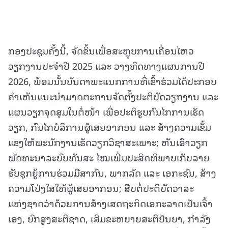
ກອງປະຊຸມຄັ້ງນີ້, ຈັດຂຶ້ນເພື່ອສະຫຼຸບການເຄື່ອນໄຫວ
ວຽກງານປະຈຳປີ 2025 ແລະ ວາງທິດທາງແຜນການປີ
2026, ພ້ອມນັ້ນບັນດາພະແນກການທີ່ເຂົ້າຮ່ວມໄດ້ປະກອບ
ຄຳເຫັນແນະນຳມາດຕະການຈັດຕັ້ງປະຕິບັດວຽກງານ ແລະ
ແຜນວຽກຈຸດສຸມໃນຕໍ່ໜ້າ ເພື່ອປະຕິຮູບກົນໄກການເຮັດ
ວຽກ, ກົນໄກບໍລິການຜູ້ເສຍອາກອນ ແລະ ສ້າງຄວາມເຂັ້ມ
ແຂງໃຫ້ພະນັກງານເຮັດວຽກວິຊາສະເພາະ; ຫັນເອົາວຽກ
ພັດທະນາລະບົບທັນສະ ໄໝເພີ່ມປະສິດທິພາບເກັບລາຍ
ຮັບຊຸກຍູ້ການຮ່ວມມືສາກົນ, ພາກລັດ ແລະ ເອກະຊົນ, ສ້າງ
ຄວາມໂປ່ງໃສໃຫ້ຜູ້ເສຍອາກອນ; ສືບຕໍ່ປະຕິບັດວາລະ
ແຫ່ງຊາດວ່າດ້ວຍການສ້າງເສດຖະກິດເອກະລາດເປັນເຈົ້າ
ເອງ, ຍົກສູງສະຕິຊາດ, ເສີມຂະຫຍາຍສະຕິປັນຍາ, ກໍາລັງ