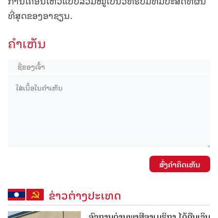
ການເຄື່ອນໄຫວແບບລວມໝູ່ເປັນວິທີຮັບມືທີ່ມີປະສິດທິຜົນ
ທີ່ສຸດຂອງອາຊຽນ.
ຄໍາເຫັນ
ສົ່ງຄໍາຄິດເຫັນ
ຂ່າວຕ່າງປະເທດ
ອົງການດ່ານພາສີອາເມຣິກາ ໄດ້ຄືນເງິນ