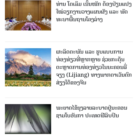
ທ່ານ ໂຕ​ເລິມ ເນັ້ນໜັກ ຕ້ອງ​ປ່ຽນ​ແປງ​
ໃໝ່​ວຽກ​ງານ​ວາງ​ແຜນ​ຜັງ ແລະ ​ພັດ​
ທະ​ນາ​ພື້ນ​ຖານ​ໂຄງ​ລ່າງ
ຜະລິດຕະພັນ ແລະ ຮູບແບບການ
ທ່ອງທ່ຽວທີ່ຫຼາກຫຼາຍ ຊ່ວຍກະຕຸ້ນ
ຕະຫຼາດການທ່ອງທ່ຽວໃນນະຄອນລີ່
ຈຽງ (Lijiang) ທາງພາກຕາເວັນຕົກ
ສ່ຽງໃຕ້ຂອງຈີນ
ພະຍາດໄຂ້ຍຸງລາຍລະບາດຢູ່ນະຄອນ
ຊາມໂບ​ອັນກາ ປະເທດຟີລິບປິນ