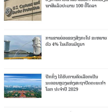
ພາສີແລ້ວປະມານ 100 ຕື້ໂດລາ
ການຂາຍຍ່ອຍຂອງສິງກະໂປ ຂະຫຍາຍ
ຕົວ 4% ໃນເດືອນມິຖຸນາ
ປັກກິ່ງ ໄດ້ຮັບການຄັດເລືອກເປັນ
ນະຄອນຫຼວງແຫ່ງສະຖາປັດຕະຍະກຳ
ໂລກ ປະຈຳປີ 2029