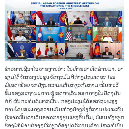
ຂ່າວສານຊີອາໄອລາຍງານວ່າ: ໃນທ້າຍອາທິດຜ່ານມາ, ອາ​
ຊຽນ​ໄດ້​ຈັດກອງປະຊຸມລັດຖະມົນຕີຕ່າງປະເທດສະ ໄໝ
ພິເສດເພື່ອ​ແລກ​ປ່ຽນ​ຄວາມ​ເຫັນ​ກ່ຽວ​ກັບ​ການ​ເພີ່ມທະວີ
ຂຶ້ນ​ຂອງ​ສະ​ຖາ​ນະ​ການ​ຢູ່​​ເຂດຕາ​ເວັນ​ອອກ​ກາງໃນ​ປັດ​ຈຸ​ບັນ ​
ກໍ​ຄື ​ຜົນ​ກະ​ທົບ​ຕໍ່​ພາກ​ພື້ນ. ກອງ​ປະ​ຊຸມ​ໄດ້​ອອກ​ຖະ​ແຫຼງ​
ການ​ໂດຍ​ສະ​ແດງ​ຄວາມ​ເປັນ​ຫ່ວງ​ຢ່າງ​ຍິ່ງ​ຕໍ່​ການ​ປະ​ທະ​ກັນ​
ຢູ່​ພາກ​ພື້ນ​ຕາ​ເວັນ​ອອກ​ກາງ​ຮຸນ​ແຮງ​ຂຶ້ນ​ຕື່ມ, ພ້ອມ​ທັງ​ຮຽກ​
ຮ້ອງ​ໃຫ້​ຝ່າຍ​ຕ່າງໆ​ທີ່​ກ່ຽວ​ຂ້ອງ​ຢຸດ​ຕິ​ການ​ເຄື່ອນ​ໄຫວ​ທີ່​ເປັນ​