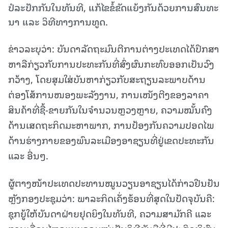
ປໍ​ລະ​ປັກ​ກັນ​ໃນ​ທັນ​ທີ, ແກ້​ໄຂຂໍ້​ຂັດ​ແຍ້ງ​ກັນ​ດ້ວຍ​ການ​ສົນ​ທະ​
ນາ ​ແລະ ​ວິ​ທີ​ທາງ​ການ​ທູດ.
ຂ່າວລະບຸວ່າ: ບັນດາລັດຖະມົນຕີການຕ່າງປະເທດໄດ້ປຶກສາ
ຫາລືກ່ຽວກັບການປະທະກັນທີ່ສົ່ງຜົນກະທົບອອກເປັນວົງ
ກວ້າງ, ໂດຍສຸມໃສ່ບັນຫາກ່ຽວກັບສະຖຽນລະພາບດ້ານ
ຕ່ອງໂສ້ການໜອງພະລັງງານ, ການເໜັງຕີງຂອງລາຄາ
ສິນຄ້າທີ່ຊື້-ຂາຍກັນໃນຈຳນວນຫຼວງຫຼາຍ, ຄວາມໝັ້ນຄົງ
ດ້ານເສດຖະກິດມະຫາພາກ, ການປ້ອງກັນຄວາມປອດໄພ
ດ້ານຮ່າງກາຍຂອງພົນລະເມືອງອາຊຽນທີ່ຢູ່ເຂດປະທະກັນ
ແລະ ອື່ນໆ.
ຜູ້ຕາງໜ້າປະເທດປະທານໝູນວຽນອາຊຽນໄດ້ກ່າວຢືນຢັນ
ຫຼັງກອງປະຊຸມວ່າ: ພາລະກິດເຄັ່ງຮ້ອນທີ່ສຸດໃນປັດຈຸບັນຄື:
ຊຸກຍູ້ໃຫ້ບັນດາຝ່າຍຢຸດຍິງໃນທັນທີ, ຄວາມສາມັກຄີ ແລະ