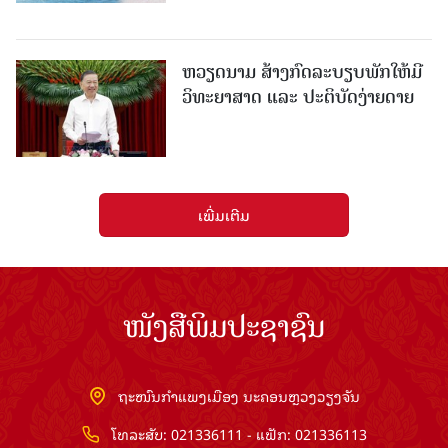
ຫວຽດນາມ ສ້າງກົດລະບຽບພັກໃຫ້ມີ
ວິທະຍາສາດ ແລະ ປະຕິບັດງ່າຍດາຍ
ເພີ່ມເຕີມ
ໜັງສືພິມປະຊາຊົນ
ຖະໜົນກຳແພງເມືອງ ນະຄອນຫຼວງວຽງຈັນ
ໂທລະສັບ: 021336111 - ແຟັກ: 021336113