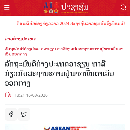
ຕ້ອນຮັບປີທ່ອງທ່ຽວລາວ 2024 ປະຊາຊົນລາວທຸກຄົນຈົ່ງພ້ອມເປັນເຈົ້າພ
ຂ່າວຕ່າງປະເທດ
ລັດຖະມົນຕີຕ່າງປະເທດອາຊຽນ ຫາລືກ່ຽວກັບສະ​ຖາ​ນະ​ການ​ຢູ່​ພາກ​ພື້ນ​ຕາ​
ເວັນ​ອອກ​ກາງ
ລັດຖະມົນຕີຕ່າງປະເທດອາຊຽນ ຫາລື
ກ່ຽວກັບສະ​ຖາ​ນະ​ການ​ຢູ່​ພາກ​ພື້ນ​ຕາ​ເວັນ​
ອອກ​ກາງ
13:21 16/03/2026