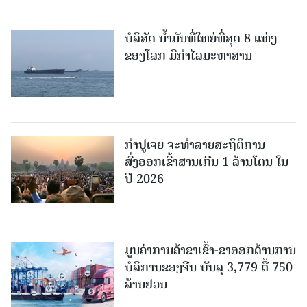
ບໍລິສັດ ນ້ຳມັນທີ່ໃຫຍ່ທີ່ສຸດ 8 ແຫ່ງ
ຂອງໂລກ ມີກຳໄລມະຫາສານ
ກຳປູເຈຍ ຈະທຳລາຍສະຖິຕິການ
ສົ່ງອອກເຂົ້າສານເກີນ 1 ລ້ານໂຕນ ໃນ
ປີ 2026
ມູນຄ່າການຄ້າຂາເຂົ້າ-ຂາອອກດ້ານການ
ບໍລິການຂອງຈີນ ບັນລຸ 3,779 ຕື້ 750
ລ້ານຢວນ