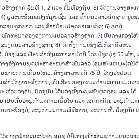
າງຊາດ ລຸ້ນທີ 1, 2 ແລະ ຂັ້ນທ້ອງຖິ່ນ; 3) ຈັດງານວາງສະແ
 4) ບູລະນະສ້ອມແປງຫໍມູນເຊື້ອ ແລະ ຖໍ້າແນວລາວຮັກຊາດ ຢູ່ແຂ
ງຄວາມທຸກຍາກ ແລະ ສ້າງບ້ານປອດຢາເສບຕິດ; 6) ຊຸກຍູ້
ລະ ພັດທະນາຂອງອົງການແນວລາວສ້າງຊາດ; 7) ບັນດາແຂວງໃຫ້
ື້ອຂອງແນວລາວສ້າງຊາດ; 8) ຈັດຕັ້ງການແຂ່ງຂັນກິລາສິລະປະ
ີ, ຍ່າງ ແລະ ຟ້ອນລຳວົງມະຫາສາມັກຄີ ໂດຍມີຊຸດນຸ່ງ 50 ເຜົ່າ,
ສູນກາງອົງການພຸດທະສາສະໜາສຳພັນລາວ (ອພສ) ແຫ່ພະໄຕປີດ
ຮູບພາບການເຄື່ອນໄຫວ, ສ້າງສາລະຄະດີ 75 ປີ, ສ້າງສະປອດ
າຕາມສຳນັກງານ-ອົງການ, ຄົວເຮືອນຂອງຄະນະກຳມະການແນວລາ
ທົ່ວປວງຊົນ. ປັດຈຸບັນ ໄດ້ແຕ່ງຕັ້ງຄະນະຮັບຜິດຊອບ ແລະ ໄດ້
ຽມ ເປັນຕົ້ນອະນຸກຳມະການເນື້ອໃນ ແລະ ເສດຖະກິດ; ອະນຸກຳມ
ນ-ຍ້ອງຍໍ; ອະນຸກຳມະການພິທີການ, ສະຖານທີ່, ປ້ອງກັນ 
ຍັງໄດ້ຕາງໜ້າຄະນະປະຈໍາ ສນຊ ກໍຄືຕາງໜ້າກຳມະການແນວລາ