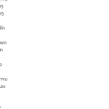
ດງ
ວງ
ຈັດ
 ເພດ
ົກ
ວ
ະການ
ແລະ
ວ