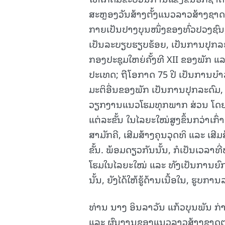
ສະຫຼອງວັນສ້າງຕັ້ງແນວລາວສ້າງຊາດ
ກາຍເປັນປາງບຸນໜຶ່ງຂອງທົ່ວປວງຊົນ
ເປັນລະບຽບຮຽບຮ້ອຍ, ເປັນການປຸກລະ
ກອງປະຊຸມໃຫຍ່ຄັ້ງທີ XII ຂອງພັກ ແ
ປະເທດ; ຖືໂອກາດ 75 ປີ ເປັນການບໍາ
ມະຕິອື່ນຂອງພັກ ເປັນການປຸກລະດົມ,
ວຽກງານແນວໂຮມທຸກພາກ ສ່ວນ ໂດຍສ
ແຕ່ລະຂັ້ນ ໃນໄລຍະໃໝ່ສູງຂຶ້ນກວ່າເກົ່
ສາມັກຄີ, ເສີມສ້າງຄຸນວຸດທິ ແລະ 
ຂັ້ນ. ພ້ອມດຽວກັນນັ້ນ, ກໍເປັນເວ
ໂຮມໃນໄລຍະໃໝ່ ແລະ ທັງເປັນການຍົກສ
ນັ້ນ, ຍັງໄດ້ໃຫ້ຮູ້ດ້ານເນື້ອໃນ, ຮູ
ທ່ານ ນາງ ອິນລາວັນ ແກ້ວບຸນພັນ ກ່າວຕ
ແລະ ຜົນງານຂອງແນວລາວສ້າງຊາດຕະຫ