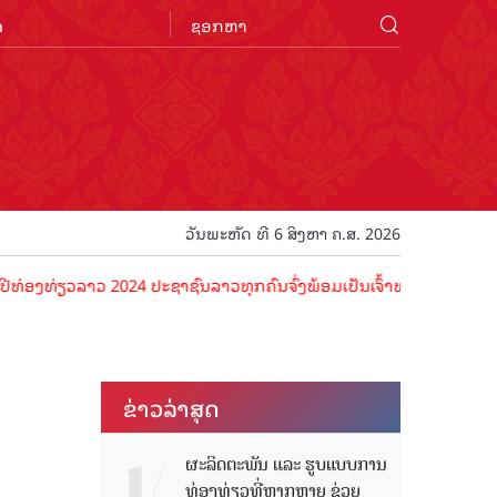
n
ວັນພະຫັດ ທີ 6 ສິງຫາ ຄ.ສ. 2026
ວລາວ 2024 ປະຊາຊົນລາວທຸກຄົນຈົ່ງພ້ອມເປັນເຈົ້າພາບທີ່ດີ ຕ້ອນຮັບນັກທ່ອ
ຂ່າວ​ລ່າ​ສຸດ
ຜະລິດຕະພັນ ແລະ ຮູບແບບການ
ທ່ອງທ່ຽວທີ່ຫຼາກຫຼາຍ ຊ່ວຍ