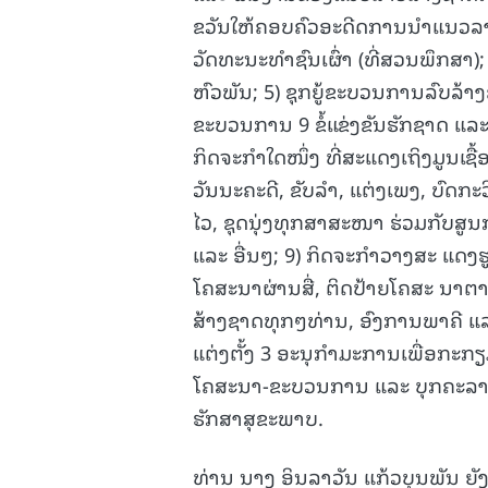
ຂວັນໃຫ້ຄອບຄົວອະດີດການນຳແນວລາວສ້
ວັດທະນະທຳຊົນເຜົ່າ (ທີ່ສວນພຶກສາ);
ຫົວພັນ; 5) ຊຸກຍູ້ຂະບວນການລົບລ້າ
ຂະບວນການ 9 ຂໍ້ແຂ່ງຂັນຮັກຊາດ ແ
ກິດຈະກຳໃດໜຶ່ງ ທີ່ສະແດງເຖິງມູນເຊ
ວັນນະຄະດີ, ຂັບລຳ, ແຕ່ງເພງ, ບົດກະວ
ໄວ, ຊຸດນຸ່ງທຸກສາສະໜາ ຮ່ວມກັບ
ແລະ ອື່ນໆ; 9) ກິດຈະກຳວາງສະ ແດງ
ໂຄສະນາຜ່ານສື່, ຕິດປ້າຍໂຄສະ ນ
ສ້າງຊາດທຸກໆທ່ານ, ອົງການພາຄີ ແລະ 
ແຕ່ງຕັ້ງ 3 ອະນຸກໍາມະການເພື່ອກະກ
ໂຄສະນາ-ຂະບວນການ ແລະ ບຸກຄະລາກອ
ຮັກສາສຸຂະພາບ.
ທ່ານ ນາງ ອິນລາວັນ ແກ້ວບຸນພັນ 