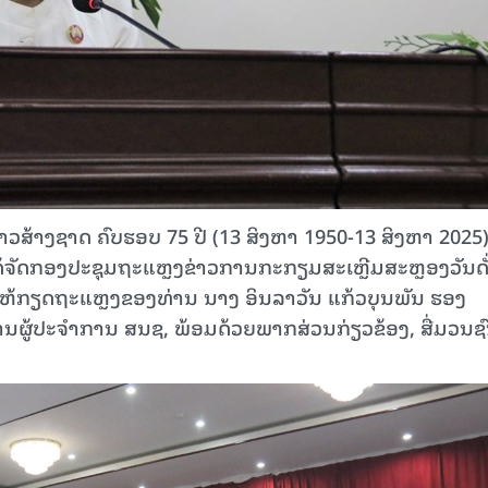
າວສ້າງຊາດ ຄົບຮອບ 75 ປີ (13 ສິງຫາ 1950-13 ສິງຫາ 2025)
ດ້ຈັດກອງປະຊຸມຖະແຫຼງຂ່າວການກະກຽມສະເຫຼີມສະຫຼອງວັນດັ
ດຍໃຫ້ກຽດຖະແຫຼງຂອງທ່ານ ນາງ ອິນລາວັນ ແກ້ວບຸນພັນ ຮອງ
ານຜູ້ປະຈໍາການ ສນຊ, ພ້ອມດ້ວຍພາກສ່ວນກ່ຽວຂ້ອງ, ສື່ມວນຊ