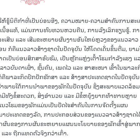
ໃຫ້ຮູ້ນິຕິກຳທີ່ເປັນບ່ອນອີງ, ຄວາມໝາຍ-ຄວາມສໍາຄັນການສະເຫ
ເນື້ອແທ້, ແມ່ນການທົບທວນຫວນຄືນ, ການລົງເລິກຮຽນຮູ້. ກ
ສັນລະເສີນ ແລະ ເສີມຂະຫຍາຍຜົນງານອັນໃຫຍ່ຫຼວງຂອງແນວລາວ
ນ ກໍຄືແນວລາວສ້າງຊາດໃນປັດຈຸບັນ ໃຫ້ໂດດເດັ່ນຂຶ້ນຕື່ມ, ຍາມ
ດເປັນບ່ອນສຶກສາອົບຮົມ, ເປັນຫຼັກແຫຼ່ງເຕົ້າໂຮມກຳລັງແຮງ ແ
ບັນດາເຜົ່າ, ຊັ້ນຄົນ, ເພດໄວ ແລະ ສາສະໜາ ເຂົ້າໃນພາລະກ
ນ ກໍຄືພາລະກິດປົກປັກຮັກສາ ແລະ ສ້າງສາປະເທດຊາດໃນປັດຈຸບັນ
າພາຍໃຕ້ການນໍາພາຂອງພັກໃນປັດຈຸບັນ ຊຶ່ງສະພາບແວດລ້ອມ
ທັງຂໍ້ສະດວກ, ສິ່ງອໍານວຍ ແລະ ມີຂໍ້ຫຍຸ້ງຍາກທ້າທາຍຫຼາຍ
ແນວໂຮມຂອງພັກແມ່ນເປັນປັດໄຈສໍາຄັນໃນການຈັດຕັ້ງແຜນ
າປະເທດຂອງລັດ, ການປະກອບສ່ວນຂອງແນວລາວສ້າງຊາດໄດ້
ໍ່ໝາກຜົນຂອງການຜັນຂະຫຍາຍແຜນນະໂຍບາຍຂອງພັກເຂົ້າສູ່ພາ
ແລະ ຖືກແທດຕົວຈິງກວ່າເກົ່າ.