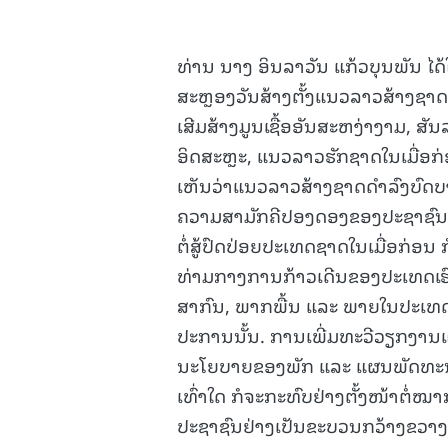
ທ່ານ ນາງ ອິນລາວັນ ແກ້ວບຸນພັນ ໄດ້
ສະຫຼອງວັນສ້າງຕັ້ງແນວລາວສ້າງຊາດ
ເສີມສ້າງມູນເຊື້ອອັນສະຫງ່າງາມ, 
ອິດສະຫຼະ, ແນວລາວຮັກຊາດໃນເມື່ອກ່ອ
ເຫັນວ່າແນວລາວສ້າງຊາດດໍາລົງບົດບາ
ຄວາມສາມັກຄີປອງດອງຂອງປະຊາຊົນລາວ
ຕໍ່ສູ້ປົດປ່ອຍປະເທດຊາດໃນເມື່ອກ່ອ
ທ່າມກາງການກ້າວເດີນຂອງປະເທດເຮົ
ສາກົນ, ພາກພື້ນ ແລະ ພາຍໃນປະເທດມີ
ປະການນັ້ນ. ການເພີ່ມທະວີວຽກງານ
ນະໂຍບາຍຂອງພັກ ແລະ ແຜນພັດທະນ
ເທົ່າໃດ ກໍຈະກະທົບຢ່າງຕັ້ງໜ້າຕ
ປະຊາຊົນຢ່າງເປັນຂະບວນກວ້າງຂວາງ 