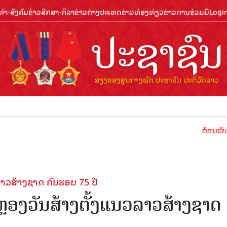
ຳ-ສັງຄົມ
ຂ່າວສືກສາ-ກິລາ
ຂ່າວຕ່າງປະເທດ
ຂ່າວທ່ອງທ່ຽວ
ຂ່າວການຮ່ວມມື
Logi
ຕ້ອນຮັບປີທ່ອງທ່ຽ
ລາວສ້າງຊາດ ຄົບຮອບ 75 ປີ
ຫຼອງວັນສ້າງຕັ້ງແນວລາວສ້າງຊາດ