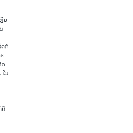
ຼີມ
ານ
ໃດກໍ
ລະ
ິດ
. ໃນ
ດີ
ກ