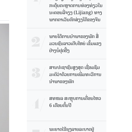
ກະຕຸ້ນຕະຫຼາດການທ່ອງທ່ຽວໃນ
ນະຄອນລີ່ຈຽງ (Lijiang) ທາງ
ພາກຕາເວັນຕົກສ່ຽງໃຕ້ຂອງຈີນ
ພາຍໃຕ້ການນໍາພາຂອງພັກ ສື່
ມວນຊົນລາວເຕີບໃຫຍ່ ເຂັ້ມແຂງ
ຢ່າງບໍ່ຢຸດຢັ້ງ
ສານປະຊາຊົນສູງສຸດ ເຊື່ອມຊຶມ
ມະຕິວ່າດ້ວຍການເພີ່ມທະວີການ
ນຳພາຂອງພັກ
ສທໜລ ສະຫຼຸບການເຄື່ອນໄຫວ
6 ເດືອນຕົ້ນປີ
ພະຍາດໄຂ້ຍຸງລາຍລະບາດຢູ່