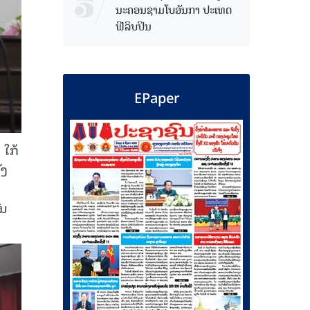
ນະຄອນຊາມໂບ​ອັນກາ ປະເທດ
ຟີລິບປິນ
EPaper
 ໃກ້
່ງ
ົນ