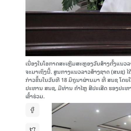
ເນື່ອງໃນໂອກາດສະເຫຼີມສະຫຼອງວັນສ້າງຕັ້ງແນວລ
ຈະມາເຖິງນີ້. ສູນກາງແນວລາວສ້າງຊາດ (ສນຊ) ໄ
ກ່າວຂຶ້ນໃນວັນທີ 18 ມິຖຸນາຜ່ານມາ ທີ່ ສນຊ ໂ
ປະທານ ສນຊ, ມີທ່ານ ຄໍາໄຫຼ ສີປະເສີດ ຮອງປະທ
ເຂົ້າຮ່ວມ.