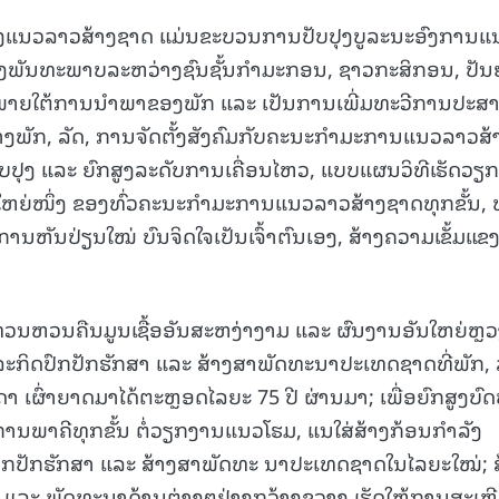
ງຕັ້ງແນວລາວສ້າງຊາດ ແມ່ນຂະບວນການປັບປຸງບູລະນະອົງການແ
ປຸງພັນທະພາບລະຫວ່າງຊົນຊັ້ນກຳມະກອນ, ຊາວກະສິກອນ, ປັນ
ຄີພາຍໃຕ້ການນໍາພາຂອງພັກ ແລະ ເປັນການເພີ່ມທະວີການປະສ
າງພັກ, ລັດ, ການຈັດຕັ້ງສັງຄົມກັບຄະນະກຳມະການແນວລາວສ້
ັບປຸງ ແລະ ຍົກສູງລະດັບການເຄື່ອນໄຫວ, ແບບແຜນວິທີເຮັດວຽກ
ໃຫຍ່ໜຶ່ງ ຂອງທົ່ວຄະນະກຳມະການແນວລາວສ້າງຊາດທຸກຂັ້ນ, 
ານຫັນປ່ຽນໃໝ່ ບົນຈິດໃຈເປັນເຈົ້າຕົນເອງ, ສ້າງຄວາມເຂັ້ມແຂ
ທວນຫວນຄືນມູນເຊື້ອອັນສະຫງ່າງາມ ແລະ ຜົນງານອັນໃຫຍ່ຫຼ
າລະກິດປົກປັກຮັກສາ ແລະ ສ້າງສາພັດທະນາປະເທດຊາດທີ່ພັກ, 
ເຜົ່າຍາດມາໄດ້ຕະຫຼອດໄລຍະ 75 ປີ ຜ່ານມາ; ເພື່ອຍົກສູງບົ
ການພາຄີທຸກຂັ້ນ ຕໍ່ວຽກງານແນວໂຮມ, ແນໃສ່ສ້າງກ້ອນກໍາລັງ
ປົກປັກຮັກສາ ແລະ ສ້າງສາພັດທະ ນາປະເທດຊາດໃນໄລຍະໃໝ່; 
 ແລະ ພັດທະນາດ້ານຕ່າງໆຢ່າງກວ້າງຂວາງ ເຮັດໃຫ້ການສະເຫຼ