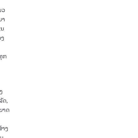
ນວ
ຍາ
ານ
າງ
ທຸກ
ງ
ວງ
ລັດ,
ດບາດ
ສ້າງ
ີມ