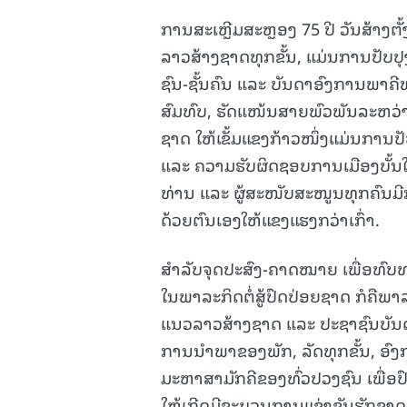
ການສະເຫຼີມສະຫຼອງ 75 ປີ ວັນສ້າ
ລາວສ້າງຊາດທຸກຂັ້ນ, ແມ່ນການປັບ
ຊົນ-ຊັ້ນຄົນ ແລະ ບັນດາອົງການພາ
ສົມທົບ, ຮັດແໜ້ນສາຍພົວພັນລະຫວ່
ຊາດ ໃຫ້ເຂັ້ມແຂງກ້າວໜຶ່ງແມ່ນການປ
ແລະ ຄວາມຮັບຜິດຊອບການເມືອງບັ້ນ
ທ່ານ ແລະ ຜູ້ສະໜັບສະໜູນທຸກຄົນມີກ
ດ້ວຍຕົນເອງໃຫ້ແຂງແຮງກວ່າເກົ່າ.
ສໍາລັບຈຸດປະສົງ-ຄາດໝາຍ ເພື່ອທົບ
ໃນພາລະກິດຕໍ່ສູ້ປົດປ່ອຍຊາດ ກໍຄືພ
ແນວລາວສ້າງຊາດ ແລະ ປະຊາຊົນບັນດາ 
ການນໍາພາຂອງພັກ, ລັດທຸກຂັ້ນ, ອົງ
ມະຫາສາມັກຄີຂອງທົ່ວປວງຊົນ ເພື່ອ
ໃຫ້ເກີດມີຂະບວນການແຂ່ງຂັນຮັກຊາດ