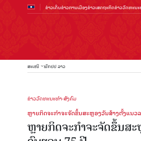
ຂ່າວເດັ່ນ
ຂ່າວການເມືອງ
ຂ່າວເສດຖະກິດ
ຂ່າວວັດທະນະທ
ສະເໜີ
ພັກປປ ລາວ
ຂ່າວວັດທະນະທຳ-ສັງຄົມ
ຫຼາຍກິດຈະກໍາຈະຈັດຂຶ້ນສະຫຼອງວັນສ້າງຕັ້ງແນວ
ຫຼາຍກິດຈະກໍາຈະຈັດຂຶ້ນສະ