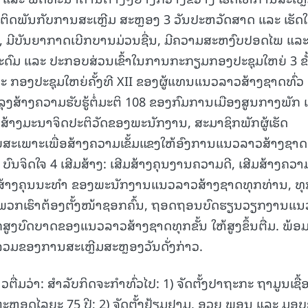
ຕິດພັນກັບການສະເຫຼີມ ສະຫຼອງ 3 ວັນປະຫວັດສາດ ແລະ ເຮັດໃ
, ມີບັນຍາກາດເບີກບານມ່ວນຊື່ນ, ມີຄວາມສະຫງົບປອດໄພ ແລ
ດົມ ແລະ ປະກອບສ່ວນເຂົ້າໃນການກະກຽມກອງປະຊຸມໃຫຍ່ 3 ຂັ
ລະ ກອງປະຊຸມໃຫຍ່ຄັ້ງທີ XII ຂອງຜູ້ແທນແນວລາວສ້າງຊາດທົ່ວ
ລຸງສ້າງຄວາມຮັບຮູ້ຕໍ່ມະຕິ 108 ຂອງກົມການເມືອງສູນກາງພັກ
 ສ້າງມະນາຈິດປະຕິວັດຂອງພະນັກງານ, ສະມາຊິກພັກຜູ້ເຮັດ
ະເພາະເພື່ອສ້າງຄວາມເຂັ້ມແຂງໃຫ້ອົງການແນວລາວສ້າງຊາດ
າ ບົນຈິດໃຈ 4 ເສີມສ້າງ: ເສີມສ້າງຄຸນງານຄວາມດີ, ເສີມສ້າງຄວາ
ເສີມສ້າງຄຸນນະທໍາ ຂອງພະນັກງານແນວລາວສ້າງຊາດທຸກທ່ານ, ທ
ລາທີ່ພວກເຮົາຕ້ອງຕັ້ງໜ້າຊອກຄົ້ນ, ຖອດຖອນບົດຮຽນວຽກງານແນ
ູງບົດບາດຂອງແນວລາວສ້າງຊາດທຸກຂັ້ນ ໃຫ້ສູງຂຶ້ນຕື່ມ. ພ້ອ
ບການລວມຂອງການສະເຫຼີມສະຫຼອງວັນດັ່ງກ່າວ.
ື່ມວ່າ: ສໍາລັບກິດຈະກໍາທົ່ວໄປ: 1) ຈັດຕັ້ງປາຖະກະ ຖາມູນເຊື້
ຼອດໄລຍະ 75 ປີ; 2) ຈັດຕັ້ງຢ້ຽມຢາມ, ອວຍ ພອນ ແລະ ມອ