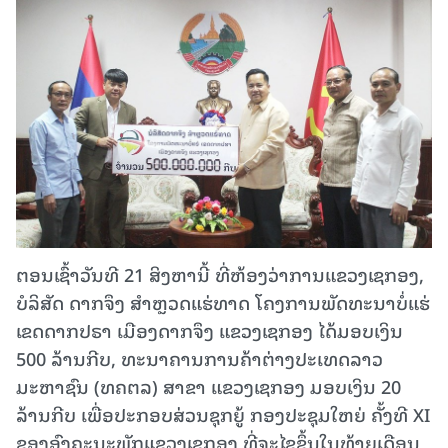
ຕອນເຊົ້າວັນທີ 21 ສິງຫານີ້ ທີ່ຫ້ອງວ່າການແຂວງເຊກອງ,
ບໍລິສັດ ດາກຈຶງ ສໍາຫຼວດແຮ່ທາດ ໂຄງການພັດທະນາບໍ່ແຮ່
ເຂດດາກປຣາ ເມືອງດາກຈຶງ ແຂວງເຊກອງ ໄດ້ມອບເງິນ
500 ລ້ານກີບ, ທະນາຄານການຄ້າຕ່າງປະເທດລາວ
ມະຫາຊົນ (ທຄຕລ) ສາຂາ ແຂວງເຊກອງ ມອບເງິນ 20
ລ້ານກີບ ເພື່ອປະກອບສ່ວນຊຸກຍູ້ ກອງປະຊຸມໃຫຍ່ ຄັ້ງທີ XI
ຂອງອົງຄະນະພັກແຂວງເຊກອງ ທີ່ຈະໄຂຂຶ້ນໃນທ້າຍເດືອນ