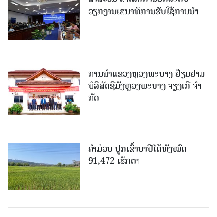
ວຽກງານເສນາທິການຮັບໃຊ້ການນໍາ
ການນຳແຂວງຫຼວງພະບາງ ຢ້ຽມ​ຢາມ
ບໍ​ລິ​ສັດຊີມັງຫຼວງພະບາງ ຈຽງເກີ ຈໍາ
ກັດ
ຄໍາມ່ວນ ປູກເຂົ້ານາປີໄດ້ທັງໝົດ
91,472 ເຮັກຕາ