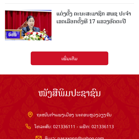
ແຕ່ງຕັ້ງ ຄະນະສະມາຊິກ ສພຊ ປະຈຳ
ເຂດເລືອກຕັ້ງທີ 17 ແຂວງອັດຕະປື
ເພີ່ມເຕີມ
ໜັງສືພິມປະຊາຊົນ
ຖະໜົນກຳແພງເມືອງ ນະຄອນຫຼວງວຽງຈັນ
ໂທລະສັບ: 021336111 - ແຟັກ: 021336113
ອີເມວ:
pasaxonn@yahoo.com