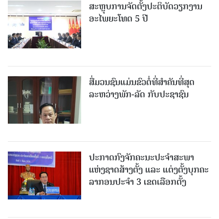
ສະຫຼຸບການຈັດຕັ້ງປະຕິບັດວຽກງານ
ອະໄພຍະໂທດ 5 ປີ
ສື່ມວນຊົນແມ່ນຂົວຕໍ່ທີ່ສໍາຄັນທີ່ສຸດ
ລະຫວ່າງພັກ-ລັດ ກັບປະຊາຊົນ
ປະກາດກົງຈັກຄະນະປະຈໍາສະພາ
ແຫ່ງຊາດສ້າງຕັ້ງ ແລະ ແຕ່ງຕັ້ງບຸກຄະ
ລາກອນປະຈໍາ 3 ເຂດເລືອກຕັ້ງ