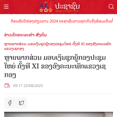
ຕ້ອນຮັບປີທ່ອງທ່ຽວລາວ 2024 ປະຊາຊົນລາວທຸກຄົນຈົ່ງພ້ອມເປັນເຈົ້າພາບທ
ຂ່າວວັດທະນະທຳ-ສັງຄົມ
ຫຼາຍພາກສ່ວນ ມອບເງິນຊຸກຍູ້ກອງປະຊຸມໃຫຍ່ ຄັ້ງທີ XI ຂອງອົງຄະນະພັກ
ແຂວງເຊກອງ
ຫຼາຍພາກສ່ວນ ມອບເງິນຊຸກຍູ້ກອງປະຊຸມ
ໃຫຍ່ ຄັ້ງທີ XI ຂອງອົງຄະນະພັກແຂວງເຊ
ກອງ
09:17 22/08/2025