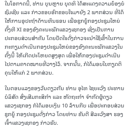
ໃນໂອກາດນີ້, ທ່ານ ບຸນຫຼາຍ ບຸດທິ ໄດ້ສະແດງຄວາມຍ້ອງຍໍ
ຊົມເຊີຍ ແລະ ກ່າວຂອບອົກຂອບໃຈມາຍັງ 2 ພາກສ່ວນ ທີ່ໄດ້
ໃຫ້ການອຸປະຖໍາດ້ານທຶນຮອນ ເພື່ອຊຸກຍູ້ກອງປະຊຸມໃຫຍ່
ຄັ້ງທີ XI ຂອງອົງຄະນະພັກແຂວງເຊກອງ ເຊິ່ງເປັນການ
ປະກອບສ່ວນສຳຄັນ ໂດຍປັດໃຈດັ່ງກ່າວຈະນໍາໃຊ້ເຂົ້າໃນການ
ກະກຽມດຳເນີນກອງປະຊຸມໃຫຍ່ຂອງອົງຄະນະພັກແຂວງໃນ
ຄັ້ງນີ້ ໃຫ້ເກີດປະໂຫຍດສູງສຸດ ເພື່ອໃຫ້ກອງປະຊຸມດຳເນີນ
ໄປຕາມຄາດໝາຍທີ່ວາງໄວ້. ຈາກນັ້ນ, ກໍໄດ້ມອບໃບກຽດຕິ
ຄຸນໃຫ້ແກ່ 2 ພາກສ່ວນ.
ໃນຕອນແລງຂອງວັນດຽວກັນ ທ່ານ ອຸໄທ ໄຊຍະວົງ ປະທານ
ບໍລິສັດ ສົ່ງເສີມກະສິກໍາ ແລະ ຫັດຖະກຳ ຈໍາກັດຜູ້ດຽວ
ແຂວງເຊກອງ‎ ກໍໄດ້ມອບເງິນ 10 ລ້ານກີບ ເພື່ອປະກອບສ່ວນ
ຊຸກຍູ້ ກອງປະຊຸມດັ່ງກ່າວ ໂດຍທ່ານ ຂັນຕີ ສີລະວົງສາ ຮອງ
ເຈົ້າແຂວງເຊກອງ ກ່າວຮັບ.