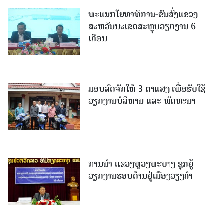
ພະແນກໂຍທາທິການ-ຂົນສົ່ງແຂວງ
ສະຫວັນນະເຂດສະຫຼຸບວຽກງານ 6
ເດືອນ
ມອບລົດຈັກໃຫ້ 3 ຕາແສງ ເພື່ອຮັບໃຊ້
ວຽກງານບໍລິຫານ ແລະ ພັດທະນາ
ການນຳ ແຂວງຫຼວງພະບາງ ຊຸກຍູ້
ວຽກງານຮອບດ້ານຢູ່ເມືອງວຽງຄໍາ