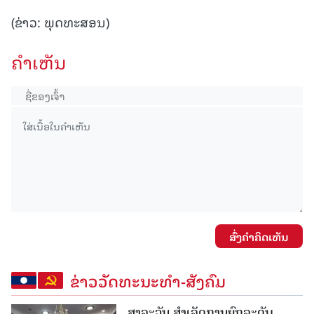
(ຂ່າວ: ພຸດທະສອນ)
ຄໍາເຫັນ
ສົ່ງຄໍາຄິດເຫັນ
ຂ່າວວັດທະນະທຳ-ສັງຄົມ
ສາລະວັນ ສໍາເລັດການຍົກລະດັບ