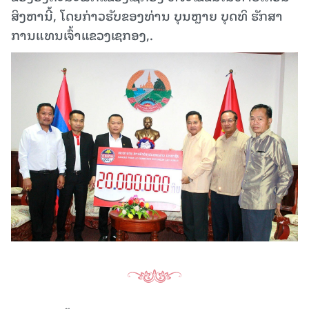
ສິງຫານີ້, ໂດຍກ່າວຮັບຂອງທ່ານ ບຸນຫຼາຍ ບຸດທິ ຮັກສາ
ການແທນເຈົ້າແຂວງເຊກອງ,.