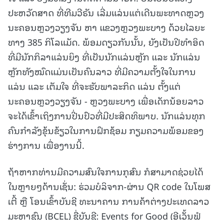
ປະຫວັດສາດ ທີ່ທີມວີຣັນ ເລີ່ມແລ່ນແຕ່ເດີນພະທາດຫຼວງ
ນະຄອນຫຼວງວຽງຈັນ ຫາ ແຂວງຫຼວງພະບາງ ດ້ວຍໄລຍະ
ທາງ 385 ກິໂລແມັດ. ພ້ອມດຽວກັນນັ້ນ, ຍັງເປັນປີທຳອິດ
ທີ່ມີນັກກິລາແລ່ນຍິງ ທີ່ເປັນນັກແລ່ນຫຼັກ ແລະ ນັກແລ່ນ
ຫຼັກທັງໝົດແມ່ນເປັນຄົນລາວ ທີ່ມີຄວາມຕັ້ງໃຈໃນການ
ແລ່ນ ແລະ ເຕັມໃຈ ທີ່ຈະຮັບພາລະກິດ ແລ່ນ ຕັ້ງແຕ່
ນະຄອນຫຼວງວຽງຈັນ - ຫຼວງພະບາງ ເພື່ອເດັກນ້ອຍລາວ
ຈະໄດ້ເຂົ້າເຖິງການປີ່ນປົວທີ່ມີປະສິດທິພາບ. ນັກແລ່ນທຸກ
ຄົນກຳລັງຂຸ້ນຂ້ຽວໃນການຝຶກຊ້ອມ ກຽມຄວາມພ້ອມຂອງ
ຮ່າງການ ເພື່ອງານນີ້.
ຖ້າຫາກທ່ານມີຄວາມສົນໃຈການກຸສົນ ກໍສາມາດຊ່ວຍໄດ້
ໃນຫຼາຍໆດ້ານເຊັ່ນ: ຮ່ວມບໍລິຈາກ-ຜ່ານ QR code ໃນໂພສ
ເຕີ້ ຫຼື ໂອນເຂົ້າບັນຊີ ທະນາຄານ ການຄ້າຕ່າງປະເທດລາວ
ມະຫາຊົນ (BCEL) ຊື່ບັນຊີ: Events for Good (ອີເວັ້ນຟໍ