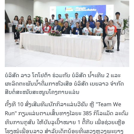
ບໍລິສັດ ລາວ ໂຕໂຢຕ້າ ຮ່ວມກັບ ບໍລິສັດ ນໍ້າເທີນ 2 ແລະ
ຜະລິດຕະພັນນໍ້າດື່ມກາຫົວເສືອ ບໍລິສັດ ເບຍລາວ ຈຳກັດ
ສືບຕໍ່ສະໜັບສະໜູນໂຄງການແລ່ນ
ຄັ້ງທີ 10 ສົ່ງເສີມທີມນັກກິລາແລ່ນວີຣັນ ຫຼື "Team We
Run" ກຽມແລ່ນຕາມເສັ້ນທາງໄລຍະ 385 ກິໂລແມັດ ລະດົມ
ທຶນການກຸສົນ ໃຫ້ບັນລຸເປົ້າໝາຍ 1 ຕື້ກີບ ເພື່ອຊ່ວຍເຫຼືອ
ໂຮງໝໍເພື່ອນລາວ ສຳລັບເດັກນ້ອຍທີ່ແຂວງຫຼວງພະບາງ