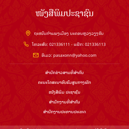
ໜັງສືພິມປະຊາຊົນ
ຖະໜົນກຳແພງເມືອງ ນະຄອນຫຼວງວຽງຈັນ
ໂທລະສັບ: 021336111 - ແຟັກ: 021336113
ອີເມວ:
pasaxonn@yahoo.com
ສຳ​ນັກ​ຂ່າວ​ສານ​ທີ່​ສຳ​ຄັນ​
ຄະນະໂຄສະນາອົບຮົມ​ສູນ​ກາງ​ພັກ
ໜັງສືພິມ ປະ​ຊາ​ຊົນ
ສຳ​ນັກ​ງານ​ທີ່​ສຳ​ຄັນ
ສຳ​ນັກ​ງານ​ປະ​ທານ​ປະ​ເທດ