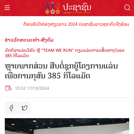
ຕ້ອນຮັບປີທ່ອງທ່ຽວລາວ 2024 ປະຊາຊົນລາວທຸກຄົນຈົ່ງພ້ອມເປັນເຈົ້
ຂ່າວວັດທະນະທຳ-ສັງຄົມ
ນັກກິລາແລ່ນວີຣັນ ຫຼື "TEAM WE RUN" ກຽມແລ່ນຕາມເສັ້ນທາງໄລຍະ
385 ກິໂລແມັດ
ຫຼາຍພາກສ່ວນ ສືບຕໍ່ຊຸກຍູ້ໂຄງການແລ່ນ
ເພື່ອການກຸສົນ 385 ກິໂລແມັດ
10:52 17/10/2024