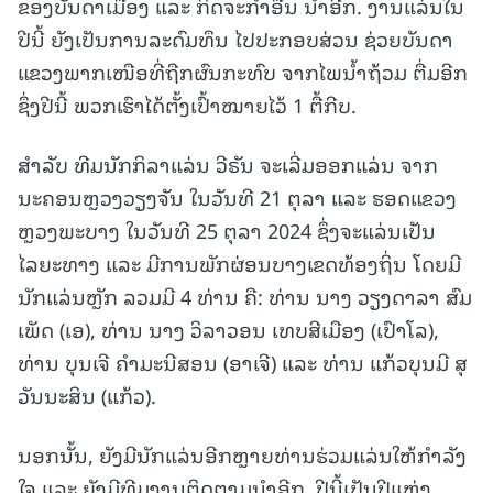
ຂອງບັນດາເມືອງ ແລະ ກິດຈະກຳອື່ນ ນຳອີກ. ງານແລ່ນໃນ
ປີນີ້ ຍັງເປັນການລະດົມທຶນ ໄປປະກອບສ່ວນ ຊ່ວຍບັນດາ
ແຂວງພາກເໜືອທີ່ຖືກຜົນກະທົບ ຈາກໄພນໍ້າຖ້ວມ ຕື່ມອີກ
ຊຶ່ງປີນີ້ ພວກເຮົາໄດ້ຕັ້ງເປົ້າໝາຍໄວ້ 1 ຕື້ກີບ.
ສໍາລັບ ທີມນັກກິລາແລ່ນ ວີຣັນ ຈະເລີ່ມອອກແລ່ນ ຈາກ
ນະຄອນຫຼວງວຽງຈັນ ໃນວັນທີ 21 ຕຸລາ ແລະ ຮອດແຂວງ
ຫຼວງພະບາງ ໃນວັນທີ 25 ຕຸລາ 2024 ຊຶ່ງຈະແລ່ນເປັນ
ໄລຍະທາງ ແລະ ມີການພັກຜ່ອນບາງເຂດທ້ອງຖິ່ນ ໂດຍມີ
ນັກແລ່ນຫຼັກ ລວມມີ 4 ທ່ານ ຄື: ທ່ານ ນາງ ວຽງດາລາ ສົມ
ເພັດ (ເອ), ທ່ານ ນາງ ວິລາວອນ ເທບສີເມືອງ (ເປົາໂລ),
ທ່ານ ບຸນເຈີ ຄຳມະນີສອນ (ອາເຈີ) ແລະ ທ່ານ ແກ້ວບຸນມີ ສຸ
ວັນນະສິນ (ແກ້ວ).
ນອກນັ້ນ, ຍັງມີນັກແລ່ນອີກຫຼາຍທ່ານຮ່ວມແລ່ນໃຫ້ກຳລັງ
ໃຈ ແລະ ຍັງມີທີມງານຕິດຕາມນຳອີກ. ປີນີ້ເປັນປີແຫ່ງ