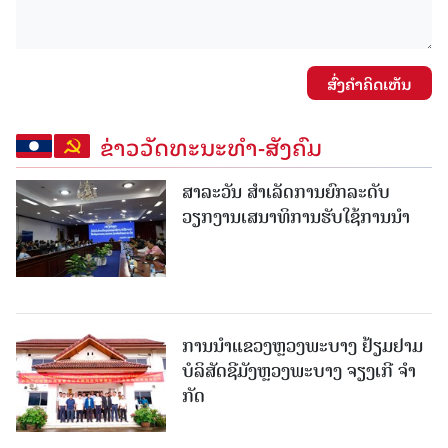
ສົ່ງຄໍາຄິດເຫັນ
ຂ່າວວັດທະນະທຳ-ສັງຄົມ
ສາລະວັນ ສໍາເລັດການຍົກລະດັບ
ວຽກງານເສນາທິການຮັບໃຊ້ການນໍາ
ການນຳແຂວງຫຼວງພະບາງ ຢ້ຽມ​ຢາມ
ບໍ​ລິ​ສັດຊີມັງຫຼວງພະບາງ ຈຽງເກີ ຈໍາ
ກັດ