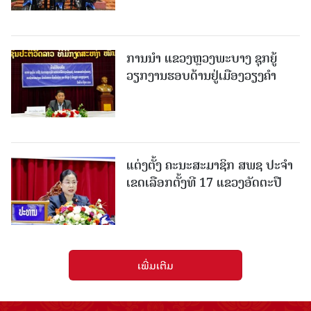
ການນຳ ແຂວງຫຼວງພະບາງ ຊຸກຍູ້
ວຽກງານຮອບດ້ານຢູ່ເມືອງວຽງຄໍາ
ແຕ່ງຕັ້ງ ຄະນະສະມາຊິກ ສພຊ ປະຈຳ
ເຂດເລືອກຕັ້ງທີ 17 ແຂວງອັດຕະປື
ເພີ່ມເຕີມ