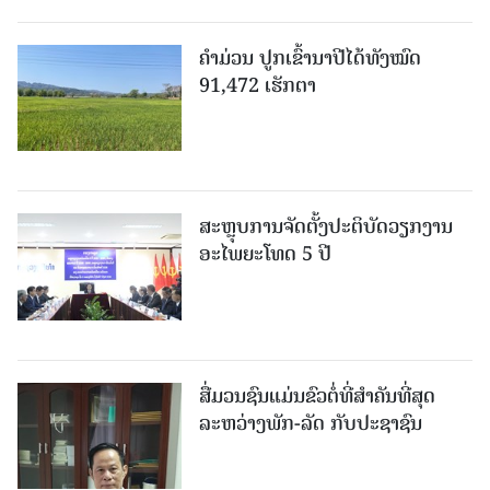
ຄໍາມ່ວນ ປູກເຂົ້ານາປີໄດ້ທັງໝົດ
91,472 ເຮັກຕາ
ສະຫຼຸບການຈັດຕັ້ງປະຕິບັດວຽກງານ
ອະໄພຍະໂທດ 5 ປີ
ສື່ມວນຊົນແມ່ນຂົວຕໍ່ທີ່ສໍາຄັນທີ່ສຸດ
ລະຫວ່າງພັກ-ລັດ ກັບປະຊາຊົນ