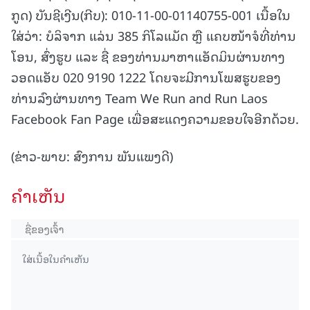
ກູດ) ບັນຊີເງີນ(ກີບ): 010-11-00-01140755-001 ເນື້ອໃນ
ໃສ່ວ່າ: ບໍລິຈາກ ແລ່ນ 385 ກິໂລແມັດ ຫຼື ແຄບໜ້າຈໍທີ່ທ່ານ
ໂອນ, ສົ່ງຮູບ ແລະ ຊື່ ຂອງທ່ານມາຫາແອັດມິນຜ່ານທາງ
ວອດແອັບ 020 9190 1222 ໂດຍຈະມີການໂພສຮູບຂອງ
ທ່ານລົງຜ່ານທາງ Team We Run and Run Laos
Facebook Fan Page ເພື່ອສະແດງຄວາມຂອບໃຈອີກດ້ວຍ.
(ຂ່າວ-ພາບ: ສົງການ ພັນແພງດີ)
ຄໍາເຫັນ