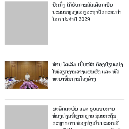
ໂລກ ປະຈຳປີ 2029
ທ່ານ ໂຕ​ເລິມ ເນັ້ນໜັກ ຕ້ອງ​ປ່ຽນ​ແປງ​
ໃໝ່​ວຽກ​ງານ​ວາງ​ແຜນ​ຜັງ ແລະ ​ພັດ​
ທະ​ນາ​ພື້ນ​ຖານ​ໂຄງ​ລ່າງ
ຜະລິດຕະພັນ ແລະ ຮູບແບບການ
ທ່ອງທ່ຽວທີ່ຫຼາກຫຼາຍ ຊ່ວຍກະຕຸ້ນ
ຕະຫຼາດການທ່ອງທ່ຽວໃນນະຄອນລີ່
ຈຽງ (Lijiang) ທາງພາກຕາເວັນຕົກ
ສ່ຽງໃຕ້ຂອງຈີນ