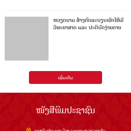
ຖະໜົນກຳແພງເມືອງ ນະຄອນຫຼວງວຽງຈັນ
ໂທລະສັບ: 021336111 - ແຟັກ: 021336113
ອີເມວ:
pasaxonn@yahoo.com
ສຳ​ນັກ​ຂ່າວ​ສານ​ທີ່​ສຳ​ຄັນ​
ຄະນະໂຄສະນາອົບຮົມ​ສູນ​ກາງ​ພັກ
ໜັງສືພິມ ປະ​ຊາ​ຊົນ
ສຳ​ນັກ​ງານ​ທີ່​ສຳ​ຄັນ
ສຳ​ນັກ​ງານ​ປະ​ທານ​ປະ​ເທດ
ລິຂະສິດ ©2026 www.pasaxon.org.la. ສະຫງວນໄວ້ເຊິງສິດ
ທັງຫມົດ