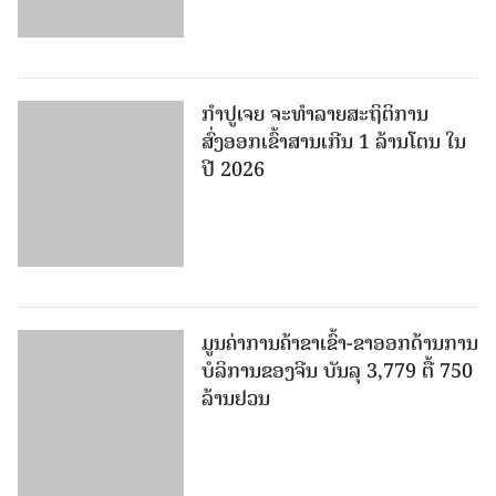
ມູນຄ່າການຄ້າຂາເຂົ້າ-ຂາອອກດ້ານການ
ບໍລິການຂອງຈີນ ບັນລຸ 3,779 ຕື້ 750
ລ້ານຢວນ
ຫວຽດນາມ ສ້າງກົດລະບຽບພັກໃຫ້ມີ
ວິທະຍາສາດ ແລະ ປະຕິບັດງ່າຍດາຍ
ເພີ່ມເຕີມ
ໜັງສືພິມປະຊາຊົນ