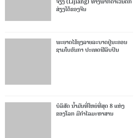
ພະຍາດໄຂ້ຍຸງລາຍລະບາດຢູ່ນະຄອນ
ຊາມໂບ​ອັນກາ ປະເທດຟີລິບປິນ
ບໍລິສັດ ນ້ຳມັນທີ່ໃຫຍ່ທີ່ສຸດ 8 ແຫ່ງ
ຂອງໂລກ ມີກຳໄລມະຫາສານ
ກຳປູເຈຍ ຈະທຳລາຍສະຖິຕິການ
ສົ່ງອອກເຂົ້າສານເກີນ 1 ລ້ານໂຕນ ໃນ
ປີ 2026