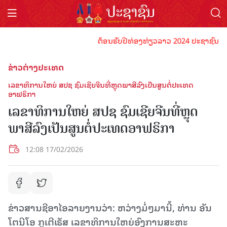
ຕ້ອນຮັບປີທ່ອງທ່ຽວລາວ 2024 ປະຊາຊົນລາວທຸກ
ຂ່າວຕ່າງປະເທດ
ເລຂາທິການໃຫຍ່ ສປຊ ຊົມເຊີຍຈີນທີ່ຫຼຸດພາສີລົງເປັນສູນຕໍ່ປະເທດ
ອາຟຣິກາ
ເລຂາທິການໃຫຍ່ ສປຊ ຊົມເຊີຍຈີນທີ່ຫຼຸດ
ພາສີລົງເປັນສູນຕໍ່ປະເທດອາຟຣິກາ
12:08 17/02/2026
ຂ່າວສານຊີອາໄອລາຍງານວ່າ: ຫວ່າງມໍ່ໆມານີ້, ທ່ານ ອັນ
ໂຕນີໂອ ກູເຕີເຣັສ ເລຂາທິການໃຫຍ່ອົງການສະຫະ