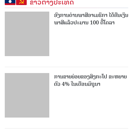
ຂ່າວຕ່າງປະເທດ
ອົງການດ່ານພາສີອາເມຣິກາ ໄດ້ຄືນເງິນ
ພາສີແລ້ວປະມານ 100 ຕື້ໂດລາ
ການຂາຍຍ່ອຍຂອງສິງກະໂປ ຂະຫຍາຍ
ຕົວ 4% ໃນເດືອນມິຖຸນາ
ປັກກິ່ງ ໄດ້ຮັບການຄັດເລືອກເປັນ
ນະຄອນຫຼວງແຫ່ງສະຖາປັດຕະຍະກຳ