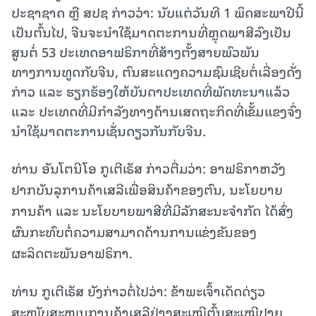
ປະຊາຊາດ ຫຼື ສປຊ ກ່າວວ່າ: ນັບແຕ່ວັນທີ 1 ພຶດສະພາປີນີ້
ເປັນຕົ້ນໄປ, ຈີນຈະນຳໃຊ້ມາດຕະການທີ່ຫຼຸດພາສີລົງເປັນ
ສູນຕໍ່ 53 ປະເທດອາຟຣິກາທີ່ສ້າງຕັ້ງສາຍພົວພັນ
ທາງການທູດກັບຈີນ, ຕົນສະແດງຄວາມຊົມເຊີຍຕໍ່ເລື່ອງດັ່ງ
ກ່າວ ແລະ ຮຽກຮ້ອງໃຫ້ບັນດາປະເທດທີ່ພັດທະນາແລ້ວ
ແລະ ປະເທດທີ່ມີກຳລັງທາງດ້ານເສດຖະກິດທີ່ເຂັ້ມແຂງຈົ່ງ
ນຳໃຊ້ມາດຕະການເຊັ່ນດຽວກັນກັບຈີນ.
ທ່ານ ອັນໂຕນີໂອ ກູເຕີເຣັສ ກ່າວຕື່ມວ່າ: ອາຟຣິກາຫວັງ
ຢາກບັນລຸການຄ້າເສລີເພື່ອສິນຄ້າຂອງຕົນ, ນະໂຍບາຍ
ການຄ້າ ແລະ ນະໂຍບາຍພາສີທີ່ມີລັກສະນະຈຳກັດ ໄດ້ສົ່ງ
ຜົນກະທົບຕໍ່ຄວາມສາມາດດ້ານການແຂ່ງຂັນຂອງ
ຜະລິດຕະພັນອາຟຣິກາ.
ທ່ານ ກູເຕີເຣັສ ຍັງກ່າວຕໍ່ໄປວ່າ: ຂ້າພະເຈົ້າເດັດດ່ຽວ
ສະໜັບສະໜູນການຄ້າເສລີຢ່າງສະເໝີຕົ້ນສະເໝີປາຍ