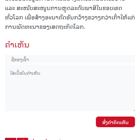
ແລະ ສະໜັບສະໜູນການຫຼຸດລະດັບພາສີໃນຂອບເຂດ
ທົ່ວໂລກ ເພື່ອສ້າງອະນາຄົດອັນກວ້າງຂວາງກວ່າເກົ່າໃຫ້ແກ່
ການພັດທະນາຂອງເສດຖະກິດໂລກ.
ຄໍາເຫັນ
ສົ່ງຄໍາຄິດເຫັນ