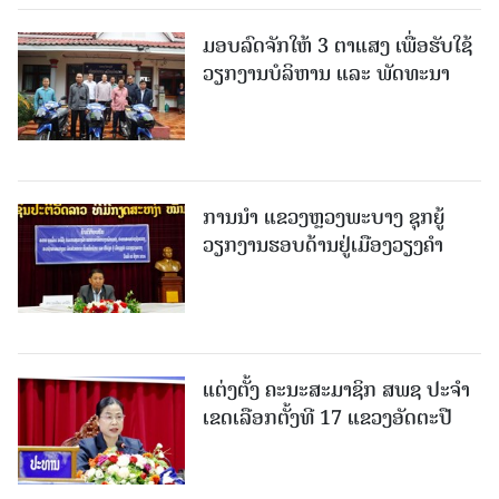
ມອບລົດຈັກໃຫ້ 3 ຕາແສງ ເພື່ອຮັບໃຊ້
ວຽກງານບໍລິຫານ ແລະ ພັດທະນາ
ການນຳ ແຂວງຫຼວງພະບາງ ຊຸກຍູ້
ວຽກງານຮອບດ້ານຢູ່ເມືອງວຽງຄໍາ
ແຕ່ງຕັ້ງ ຄະນະສະມາຊິກ ສພຊ ປະຈຳ
ເຂດເລືອກຕັ້ງທີ 17 ແຂວງອັດຕະປື