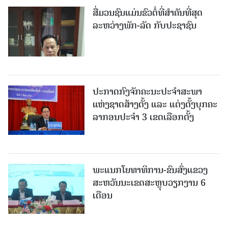
ສື່ມວນຊົນແມ່ນຂົວຕໍ່ທີ່ສໍາຄັນທີ່ສຸດ
ລະຫວ່າງພັກ-ລັດ ກັບປະຊາຊົນ
ປະກາດກົງຈັກຄະນະປະຈໍາສະພາ
ແຫ່ງຊາດສ້າງຕັ້ງ ແລະ ແຕ່ງຕັ້ງບຸກຄະ
ລາກອນປະຈໍາ 3 ເຂດເລືອກຕັ້ງ
ພະແນກໂຍທາທິການ-ຂົນສົ່ງແຂວງ
ສະຫວັນນະເຂດສະຫຼຸບວຽກງານ 6
ເດືອນ