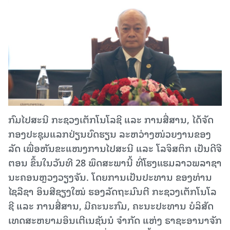
ກົມໄປສະນີ ກະຊວງເຕັກໂນໂລຊີ ແລະ ການສື່ສານ, ໄດ້ຈັດ
ກອງປະຊຸມແລກປ່ຽນບົດຮຽນ ລະຫວ່າງໜ່ວຍງານຂອງ
ລັດ ເພື່ອຫັນຂະແໜງການໄປສະນີ ແລະ ໂລຈິສຕິກ ເປັນດີຈີ
ຕອນ ຂຶ້ນໃນວັນທີ 28 ພຶດສະພານີ້ ທີ່ໂຮງແຮມລາວພລາຊາ
ນະຄອນຫຼວງວຽງຈັນ. ໂດຍການເປັນປະທານ ຂອງທ່ານ
ໄຊລືຊາ ອິນສີຊຽງໃໝ່ ຮອງລັດຖະມົນຕີ ກະຊວງເຕັກໂນໂລ
ຊີ ແລະ ການສື່ສານ, ມີຄະນະກົມ, ຄະນະປະທານ ບໍລິສັດ
ເທດສະຫຍາມອິນເຕີເນຊັນນໍ ຈຳກັດ ແຫ່ງ ຣາຊະອານາຈັກ