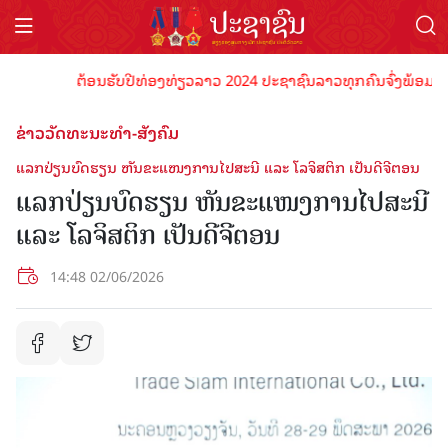
ຕ້ອນຮັບປີທ່ອງທ່ຽວລາວ 2024 ປະຊາຊົນລາວທຸກຄົນຈົ່ງພ້ອມເປັນເຈົ້
ຂ່າວວັດທະນະທຳ-ສັງຄົມ
ແລກປ່ຽນບົດຮຽນ ຫັນຂະແໜງການໄປສະນີ ແລະ ໂລຈິສຕິກ ເປັນດີຈີຕອນ
ແລກປ່ຽນບົດຮຽນ ຫັນຂະແໜງການໄປສະນີ
ແລະ ໂລຈິສຕິກ ເປັນດີຈີຕອນ
14:48 02/06/2026