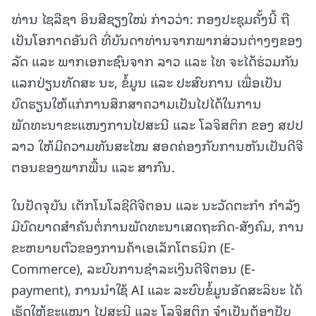
ທ່ານ ໄຊລືຊາ ອິນສີຊຽງໃໝ່ ກ່າວວ່າ: ກອງປະຊຸມຄັ້ງນີ້ ຖື
ເປັນໂອກາດອັນດີ ທີ່ບັນດາທ່ານຈາກພາກສ່ວນຕ່າງໆຂອງ
ລັດ ແລະ ພາກເອກະຊົນຈາກ ລາວ ແລະ ໄທ ຈະໄດ້ຮ່ວມກັນ
ແລກປ່ຽນທັດສະ ນະ, ຂໍ້ມູນ ແລະ ປະສົບການ ເພື່ອເປັນ
ບົດຮຽນໃຫ້ແກ່ການສຶກສາຄວາມເປັນໄປໄດ້ໃນການ
ພັດທະນາຂະແໜງການໄປສະນີ ແລະ ໂລຈິສຕິກ ຂອງ ສປປ
ລາວ ໃຫ້ມີຄວາມທັນສະໄໝ ສອດຄ່ອງກັບການຫັນເປັນດີຈີ
ຕອນຂອງພາກພື້ນ ແລະ ສາກົນ.
ໃນປັດຈຸບັນ ເຕັກໂນໂລຊີດີຈີຕອນ ແລະ ນະວັດຕະກຳ ກຳລັງ
ມີບົດບາດສຳຄັນຕໍ່ການພັດທະນາເສດຖະກິດ-ສັງຄົມ, ການ
ຂະຫຍາຍຕົວຂອງການຄ້າເອເລັກໂຕຣນິກ (E-
Commerce), ລະບົບການຊຳລະເງິນດີຈີຕອນ (E-
payment), ການນຳໃຊ້ AI ແລະ ລະບົບຂໍ້ມູນອັດສະລິຍະ ໄດ້
ເຮັດໃຫ້ຂະແໜງ ໄປສະນີ ແລະ ໂລຈິສຕິກ ຈຳເປັນຕ້ອງປັບ