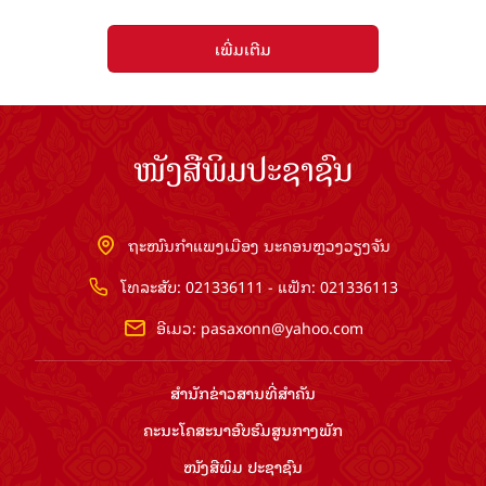
ເພີ່ມເຕີມ
ໜັງສືພິມປະຊາຊົນ
ຖະໜົນກຳແພງເມືອງ ນະຄອນຫຼວງວຽງຈັນ
ໂທລະສັບ: 021336111 - ແຟັກ: 021336113
ອີເມວ:
pasaxonn@yahoo.com
ສຳ​ນັກ​ຂ່າວ​ສານ​ທີ່​ສຳ​ຄັນ​
ຄະນະໂຄສະນາອົບຮົມ​ສູນ​ກາງ​ພັກ
ໜັງສືພິມ ປະ​ຊາ​ຊົນ