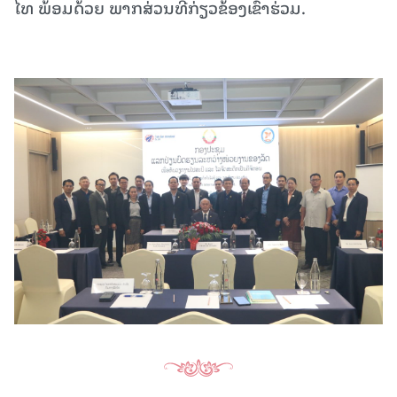
ໄທ ພ້ອມດ້ວຍ ພາກສ່ວນທີ່ກ່ຽວຂ້ອງເຂົ້າຮ່ວມ.