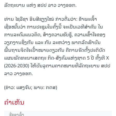
ລັດຖະບານ ແຫ່ງ ສປປ ລາວ ວາງອອກ.
ທ່ານ ໄຊລືຊາ ອິນສີຊຽງໃໝ່ ກ່າວຕື່ມວ່າ: ຂ້າພະເຈົ້າ
ເຊື່ອໝັ້ນວ່າ ການປະຊຸມໃນຄັ້ງນີ້ ຈະເປັນເວທີສຳຄັນ ໃນ
ການລະດົມແນວຄິດ, ສ້າງຄວາມຮັບຮູ້, ຄວາມເຂົ້າໃຈຂອງ
ວຽກງານຊຶ່ງກັນ ແລະ ກັນ ລະຫວ່າງ ພາກລັດເຮົາບົນ
ພື້ນຖານຈິດໃຈເປົ້າໝາຍດຽວກັນ ຄືການຈັດຕັ້ງປະຕິບັດ
ແຜນພັດທະນາເສດຖະ ກິດ-ສັງຄົມແຫ່ງຊາດ 5 ປີ ຄັ້ງທີ X
(2026-2030) ໃຫ້ບັນລຸຕາມຄາດໝາຍທີ່ລັດຖະບານ ສປປ
ລາວ ວາງອອກ.
(ຂ່າວ: ແສງຈັນ; ພາບ: ກຕສ)
ຄໍາເຫັນ