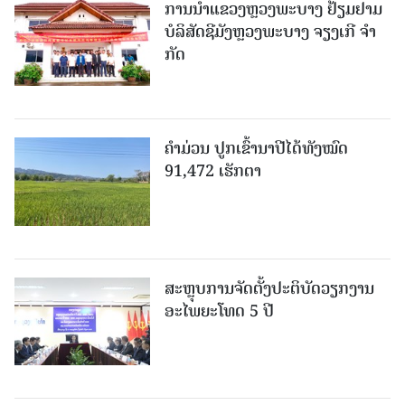
ການນຳແຂວງຫຼວງພະບາງ ຢ້ຽມ​ຢາມ
ບໍ​ລິ​ສັດຊີມັງຫຼວງພະບາງ ຈຽງເກີ ຈໍາ
ກັດ
ຄໍາມ່ວນ ປູກເຂົ້ານາປີໄດ້ທັງໝົດ
91,472 ເຮັກຕາ
ສະຫຼຸບການຈັດຕັ້ງປະຕິບັດວຽກງານ
ອະໄພຍະໂທດ 5 ປີ