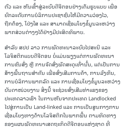
ຕົວ ແລະ ຫັນເຂົ້າສູ່ລະບົບດີຈີຕອນຢ່າງເຕັມຮູບແບບ ເພື່ອ
ຍົກລະດັບການບໍລິການປະຊາຊົນໃຫ້ມີຄວາມວ່ອງໄວ,
ຖືກຕ້ອງ, ໂປ່ງໃສ ແລະ ສາມາດເຊື່ອມໂຍງຂໍ້ມູນລະຫວ່າງ
ພາກສ່ວນຕ່າງໆໄດ້ຢ່າງມີປະສິດທິພາບ.
ສຳລັບ ສປປ ລາວ ການພັດທະນາລະບົບໄປສະນີ ແລະ
ໂລຈິສຕິກແບບດີຈີຕອນ ບໍ່ແມ່ນພຽງແຕ່ການພັດທະນາ
ການຂົນສົ່ງ ຫຼື ການຈັດສົ່ງພັດສະດຸເທົ່ານັ້ນ, ແຕ່ເປັນການ
ສ້າງພື້ນຖານສຳຄັນ ເພື່ອສົ່ງເສີມການຄ້າ, ການລົງທຶນ,
ການບໍລິການພາກລັດ ແລະ ການເຊື່ອມໂຍງຂໍ້ມູນລະຫວ່າງ
ບັນດາໜ່ວຍງານ ສິ່ງນີ້ ຈະຊ່ວຍສົ່ງເສີມທ່າແຮງຂອງ
ປະເທດລາວເຮົາ ໃນການຫັນຈາກປະເທດ Landlocked
ໄປສູ່ການເປັນ Land-linked ແລະ ກາຍເປັນສູນກາງການ
ເຊື່ອມໂຍງທາງດ້ານໂລຈິສຕິກໃນພາກພື້ນ ຕາມທິດທາງ
ຂອງແຜນພັດທະນາເສດຖະກິດດີຈີຕອນແຫ່ງຊາດ ທີ່