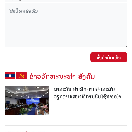
ສົ່ງຄໍາຄິດເຫັນ
ຂ່າວວັດທະນະທຳ-ສັງຄົມ
ສາລະວັນ ສໍາເລັດການຍົກລະດັບ
ວຽກງານເສນາທິການຮັບໃຊ້ການນໍາ