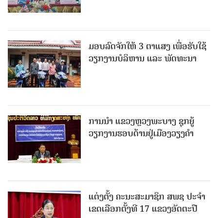
ມອບລົດຈັກໃຫ້ 3 ຕາແສງ ເພື່ອຮັບໃຊ້
ວຽກງານບໍລິຫານ ແລະ ພັດທະນາ
ການນຳ ແຂວງຫຼວງພະບາງ ຊຸກຍູ້
ວຽກງານຮອບດ້ານຢູ່ເມືອງວຽງຄໍາ
ແຕ່ງຕັ້ງ ຄະນະສະມາຊິກ ສພຊ ປະຈຳ
ເຂດເລືອກຕັ້ງທີ 17 ແຂວງອັດຕະປື