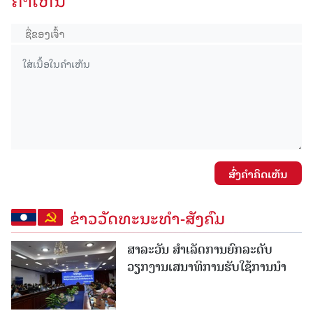
ສົ່ງຄໍາຄິດເຫັນ
ຂ່າວວັດທະນະທຳ-ສັງຄົມ
ສາລະວັນ ສໍາເລັດການຍົກລະດັບ
ວຽກງານເສນາທິການຮັບໃຊ້ການນໍາ