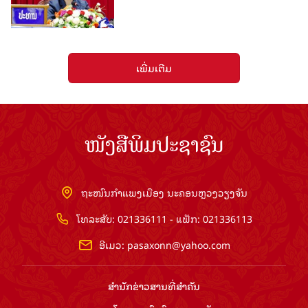
ເພີ່ມເຕີມ
ໜັງສືພິມປະຊາຊົນ
ຖະໜົນກຳແພງເມືອງ ນະຄອນຫຼວງວຽງຈັນ
ໂທລະສັບ: 021336111 - ແຟັກ: 021336113
ອີເມວ:
pasaxonn@yahoo.com
ສຳ​ນັກ​ຂ່າວ​ສານ​ທີ່​ສຳ​ຄັນ​