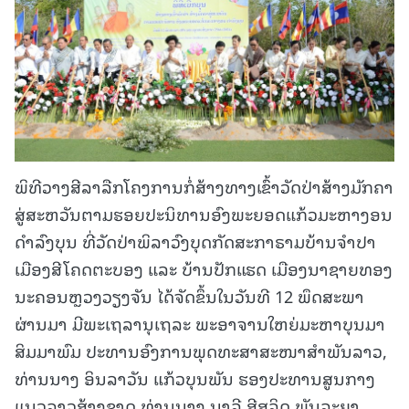
ພິທີວາງສີລາລືກໂຄງການກໍ່ສ້າງທາງເຂົ້າວັດປ່າສ້າງມັກຄາ
ສູ່ສະຫວັນຕາມຮອຍປະນິທານອົງພະຍອດແກ້ວມະຫາງອນ
ດຳລົງບຸນ ທີ່ວັດປ່າພິລາວົງບຸດກັດສະກາຣາມບ້ານຈຳປາ
ເມືອງສີໂຄດຕະບອງ ແລະ ບ້ານປັກແຮດ ເມືອງນາຊາຍທອງ
ນະຄອນຫຼວງວຽງຈັນ ໄດ້ຈັດຂຶ້ນໃນວັນທີ 12 ພຶດສະພາ
ຜ່ານມາ ມີພະເຖລານຸເຖລະ ພະອາຈານໃຫຍ່ມະຫາບຸນມາ
ສິມມາພົມ ປະທານອົງການພຸດທະສາສະໜາສຳພັນລາວ,
ທ່ານນາງ ອິນລາວັນ ແກ້ວບຸນພັນ ຮອງປະທານສູນກາງ
ແນວລາວສ້າງຊາດ,ທ່ານນາງ ນາລີ ສີສຸລິດ ພັນລະຍາ