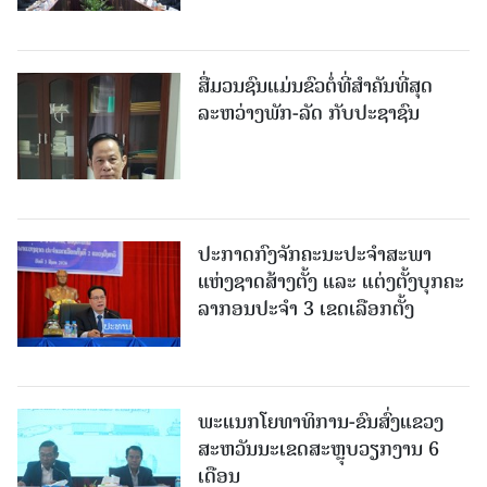
ສື່ມວນຊົນແມ່ນຂົວຕໍ່ທີ່ສໍາຄັນທີ່ສຸດ
ລະຫວ່າງພັກ-ລັດ ກັບປະຊາຊົນ
ປະກາດກົງຈັກຄະນະປະຈໍາສະພາ
ແຫ່ງຊາດສ້າງຕັ້ງ ແລະ ແຕ່ງຕັ້ງບຸກຄະ
ລາກອນປະຈໍາ 3 ເຂດເລືອກຕັ້ງ
ພະແນກໂຍທາທິການ-ຂົນສົ່ງແຂວງ
ສະຫວັນນະເຂດສະຫຼຸບວຽກງານ 6
ເດືອນ