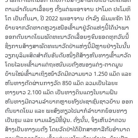
ຕາມລໍາດັບມາເລື້ອຍໆ ຕັ້ງແຕ່ພະອາຈານ ປາໂມດ ປະໂມທິ
ໂຕ ເປັນຕົ້ນມາ, ປີ 2022 ພະອາຈານ ດຳລົງ ພິມມະຈັກ ໄດ້
ຍ້າຍຈາກວັດທາດຫຼວງເໜືອເຂົ້າມາຢູ່ວັດແຫ່ງນີ້ໄດ້ນໍາພາ
ອອກຕົນຍາດໂຍມພັດທະນາວັດເລື້ອຍໆຈົນຮອດທຸກວັນນີ້
ຊຶ່ງການສ້າງສາພັດທະນາວັດປ່າແຫ່ງນີ້ມີຫຼາຍຢ່າງໃນນັ້ນ
ວຽກບຸລິມະສິດສຳຄັນອັນດັບໜຶ່ງຄືສ້າງຫົນທາງເຂົ້າມາວັດ
ໂດຍໄລຍະເຂົ້າມາແຕ່ຖະໜົນເບຕົງໜອງແຕ່ງ-ຕາດມູນ
ບ້ານໃໝ່ເຂົ້າມາເຖິງໜ້າວັດມີຄວາມຍາວ 1.250 ແມັດ ແລະ
ຫົນທາງຕັດຜ່ານກາງວັດ 850 ແມັດ ລວມເປັນໄລຍະ
ທາງຍາວ 2.100 ແມັດ ເປັນທາງດິນແດງໃນຍາມຝົນ
ຫົນທາງມີຄວາມລຳບາກຫຼາຍທັງປະຊາຊົນຊາວບ້ານ ອອກ
ຕົນຍາດໂຍມ ແລະ ພະສົງທຽວໄປມາກໍລຳບາກຍ້ອນທາງ
ເປັນຂຸມ ແລະ ຍາມແລ້ງມີຂີ້ຝຸ່ນ. ດັ່ງນັ້ນ, ຈຶ່ງເຫັນວ່າຄວນ
ສ້າງເປັນທາງເບຕົງ ໂດຍວັດປ່າໄດ້ປຶກສາຫາລືກັບອຳນາດ
ການປົກຄອງບ້ານ ເຖົ້າແກ່ແນວໂຮມບ້ານຈຳປາ, ບ້ານປັກ