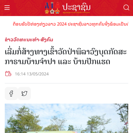
ຕ້ອນຮັບປີທ່ອງທ່ຽວລາວ 2024 ປະຊາຊົນລາວທຸກຄົນຈົ່ງພ້ອມເປັນເຈົ້າພາບທ
ຂ່າວວັດທະນະທຳ-ສັງຄົມ
ເລີ່ມກໍ່ສ້າງທາງເຂົ້າວັດປ່າພິລາວົງບຸດກັດສະ
ກາຣາມບ້ານຈຳປາ ແລະ ບ້ານປັກແຮດ
16:14 13/05/2024