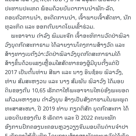
ປະທານປະເທດ ພ້ອມດ້ວຍບັນດາການນໍາພັກ-ລັດ,
ຄອບຄົວການນໍາ, ອະດີດການນໍາ, ເຈົ້າພາບເຈົ້າສັດທາ, ນັກ
ທຸລະກິດ ແລະ ອອກຕົນຍາດໂຍມເຂົ້າຮ່ວມ.
ພະອາຈານ ດໍາລົງ ພິມມະຈັກ ເຈົ້າອະທິການວັດປ່າພິລາ
ວົງບຸດກັດສະກາຣາມ ໄດ້ລາຍງານໂຄງການສ້າງວັດ ແລະ
ສ້າງທາງເບຕົງວ່າ:ວັດປ່າພິລາວົງບຸດກັດສະກາຣາມໄດ້
ສ້າງຂຶ້ນດ້ວຍແຮງເຫຼື້ອມໃສສັດທາຂອງຜູ້ມີບຸນຕັ້ງແຕ່ປີ
2017 ເປັນຕົ້ນທ່ານ ສີພາ ແລະ ນາງ ອິນຊ້ອຍ ພິລາວົງ,
ທ່ານ ສົມສະຫງວນ ແລະ ນາງ ສົມພັນ ພິລາວົງ ໄດ້ມອບ
ດິນຂອງຕົນ 10,65 ເຮັກຕາໃຫ້ພະອາຈານໃຫຍ່ອົງພະຍອດ
ແກ້ວມະຫາງອນ ດຳລົງບຸນ ສ້າງເປັນສັງຄາຮາມໃນພະພຸດ
ທະສາສະໜາ, ປີ 2019 ທ່ານ ກຽດຕິສັກ ບຸດກັດສະກາ ໄດ້
ມອບດິນຂອງຕົນ 8 ເຮັດຕາ ແລະ ປີ 2022 ຄະນະພັກ
ອົງການປົກຄອງນະຄອນຫຼວງວຽງຈັນມອບດິນດ່ານຈຳປາ
5 ເຮັກຕາໃຫ້ຕື່ມອີກ ໂດຍການສ້າງສາພັດທະນາວັດໄດ້ເຮັດ