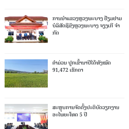
ການນຳແຂວງຫຼວງພະບາງ ຢ້ຽມ​ຢາມ
ບໍ​ລິ​ສັດຊີມັງຫຼວງພະບາງ ຈຽງເກີ ຈໍາ
ກັດ
ຄໍາມ່ວນ ປູກເຂົ້ານາປີໄດ້ທັງໝົດ
91,472 ເຮັກຕາ
ສະຫຼຸບການຈັດຕັ້ງປະຕິບັດວຽກງານ
ອະໄພຍະໂທດ 5 ປີ