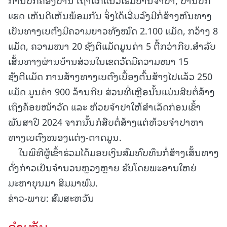
ແຮດ ເຫັນດີເຫັນພ້ອມກັນ ຈຶ່ງໄດ້ເລີ່ມລົງມືກໍ່ສ້າງຫົນທາງ
ເປັນທາງເບຕົງມີຄວາມຍາວທັງໝົດ 2.100 ແມັດ, ກວ້າງ 8
ແມັດ, ຄວາມໜາ 20 ຊັງຕີແມັດມູນຄ່າ 5 ຕື້ກວ່າກີບ.ສຳລັບ
ເສັ້ນທາງຜ່ານບ້ານສ່ວນໃນເຂດວັດມີຄວາມໜາ 15
ຊັງຕີແມັດ ການສ້າງທາງເບຕົງເບື້ອງຕົ້ນສ້າງໄປແລ້ວ 250
ແມັດ ມູນຄ່າ 900 ລ້ານກີບ ສ່ວນທີ່ເຫຼືອນັ້ນແມ່ນສືບຕໍ່ສ້າງ
ເຖິງຄ້ອຍໜ້າວັດ ແລະ ຫ້ວຍຈຳປາໃຫ້ສຳເລັດກ່ອນເຂົ້າ
ພັນສາປີ 2024 ຈາກນັ້ນກໍສືບຕໍ່ສ້າງແຕ່ຫ້ວຍຈໍາປາຫາ
ທາງເບຕົງໜອງແຕ່ງ-ຕາດມູນ.
ໃນພິທີຜູ້ເຂົ້າຮ່ວມໄດ້ມອບເງິນສົມທົບທຶນກໍ່ສ້າງເສັ້ນທາງ
ດັ່ງກ່າວເປັນຈຳນວນຫຼວງຫຼາຍ ຮັບໂດຍພະອານໃຫຍ່
ມະຫາບຸນມາ ສິມມາພົມ.
ຂ່າວ-ພາບ: ສົມສະຫວັນ
ຄໍາເຫັນ