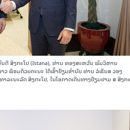
ະມົນຕີ ສິງກະໂປ (Istana), ທ່ານ ທອງສະຫວັນ ພົມວິຫານ
ພ້ອມດ້ວຍຄະນະ ໄດ້ເຂົ້າຢ້ຽມຂໍ່ານັບ ທ່ານ ລໍເຣັນສ ວອງ
າທາລະນະລັດ ສິງກະໂປ, ໃນໂອກາດເດີນທາງຢ້ຽມຢາມ ສ ສິງກ