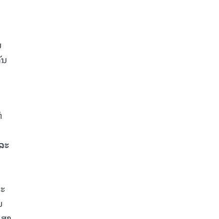
ນ
ັນ
່
ແລະ
ຍະ
ນ
າສາ