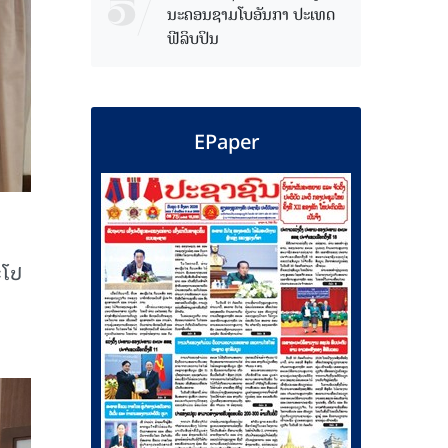
ນະຄອນຊາມໂບ​ອັນກາ ປະເທດ
ຟີລິບປິນ
EPaper
ະໂປ