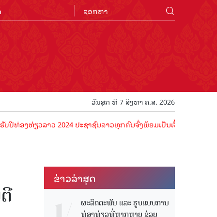
n
ວັນສຸກ ທີ 7 ສິງຫາ ຄ.ສ. 2026
ອງທ່ຽວລາວ 2024 ປະຊາຊົນລາວທຸກຄົນຈົ່ງພ້ອມເປັນເຈົ້າພາບທີ່ດີ ຕ້ອນຮັບນັ
ຂ່າວ​ລ່າ​ສຸດ
ຕີ
ຜະລິດຕະພັນ ແລະ ຮູບແບບການ
ທ່ອງທ່ຽວທີ່ຫຼາກຫຼາຍ ຊ່ວຍ