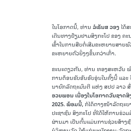
ໃນໂອກາດນີ້, ທ່ານ
ລໍເຣັນສ ວອງ
ໄດ້ສ
ເດີນທາງຢ້ຽມຢາມສິງກະໂປ ຂອງ ຄະນະຜ
ເຂົ້າໃນການສືບຕໍ່ເສີມຂະຫຍາຍສາຍພ
ຂະຫຍາຍຕົວຍິ່ງໆຂຶ້ນກວ່າເກົ່າ.
ຂະນະດຽວກັນ, ທ່ານ ທອງສະຫວັນ ພົ
ການຕ້ອນຮັບອັນອົບອຸ່ນໃນຄັ້ງນີ້ ແລ
ນາຍົກລັດຖະມົນຕີ ແຫ່ງ ສປປ ລາວ ສົ
ອວຍພອນ ເນື່ອງໃນໂອກາດວັນຊາດສິງກ
2025. ພ້ອມນີ້,
ກໍໄດ້ຕາງໜ້າລັດຖະ
ປະຊາຊົນ ສິງກະໂປ ທີ່ໄດ້ໃຫ້ການຮ່ວມ
ຜ່ານມາ ເປັນຕົ້ນແມ່ນການຊ່ວຍສ້າ
ບໍລິຫານລັດ ໃຫ້ແກ່ພະນັກງານ-ລັດ