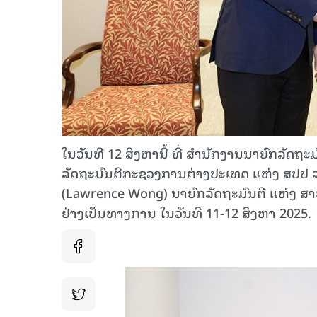
ໃນວັນທີ 12 ສິງຫານີ້ ທີ່ ສໍານັກງານນາຍົກລັດຖ
ລັດຖະມົນຕີກະຊວງການຕ່າງປະເທດ ແຫ່ງ ສປປ ລາວ 
(Lawrence Wong) ນາຍົກລັດຖະມົນຕີ ແຫ່ງ ສ
ຢ່າງເປັນທາງການ ໃນວັນທີ 11-12 ສິງຫາ 2025.