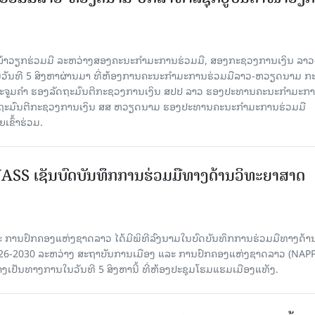
ໜ້າວຽກຮ່ວມມື ລະຫວ່າງສອງຄະນະກໍາມະການຮ່ວມມື, ສອງກະຊວງການເງິນ ລາວ
ໃນວັນທີ 5 ສິງຫາຜ່ານມາ ທີ່ຫ້ອງການຄະນະກໍາມະການຮ່ວມມືລາວ-ຫວຽດນາມ ກ
ນນະຈູມຄຳ ຮອງລັດຖະມົນຕີກະຊວງການເງິນ ສປປ ລາວ ຮອງປະທານຄະນະກໍາມະກ
ລັດຖະມົນຕີກະຊວງການເງິນ ສສ ຫວຽດນາມ ຮອງປະທານຄະນະກໍາມະການຮ່ວມມື
ຂົ້າຮ່ວມ.
SS ເຊັນບົດບັນທຶກການຮ່ວມມືທາງດ້ານວິທະຍາສາດ
 ການປົກຄອງແຫ່ງຊາດລາວ ໄດ້ມີພິທີລົງນາມໃນບົດບັນທຶກການຮ່ວມມືທາງດ້າ
026-2030 ລະຫວ່າງ ສະຖາບັນການເມືອງ ແລະ ການປົກຄອງແຫ່ງຊາດລາວ (NAPP
ງເປັນທາງການໃນວັນທີ 5 ສິງຫານີ້ ທີ່ຫ້ອງປະຊຸມໂຮມແຮມເມືອງແທັງ.