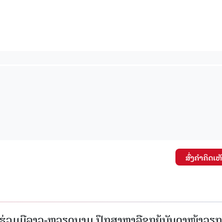
ສົ່ງຄໍາຄິດເຫ
່ວມມືລາວ-ຫວຽດນາມ ປຶກສາຫາລືຊຸກຍູ້ບັນດາໜ້າວຽກ