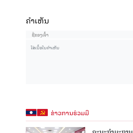
ຄໍາເຫັນ
ຂ່າວການຮ່ວມມື
ຄະນະກໍາມະການຮ