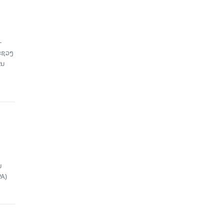
-
ະຊວງ
ານ
ນ
A)