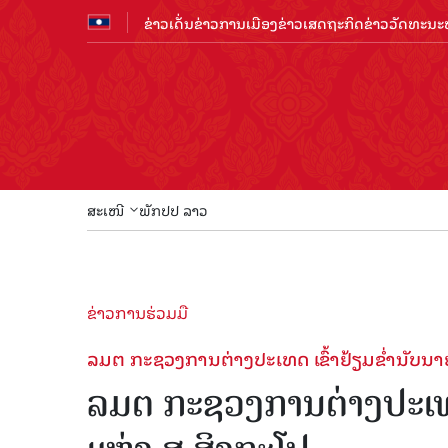
ຂ່າວເດັ່ນ
ຂ່າວການເມືອງ
ຂ່າວເສດຖະກິດ
ຂ່າວວັດທະນະທ
ສະເໜີ
ພັກປປ ລາວ
ຂ່າວການຮ່ວມມື
ລມຕ ກະຊວງການຕ່າງປະເທດ ເຂົ້າຢ້ຽມຂໍ່ານັບນາຍ
ລມຕ ກະຊວງການຕ່າງປະເທດ 