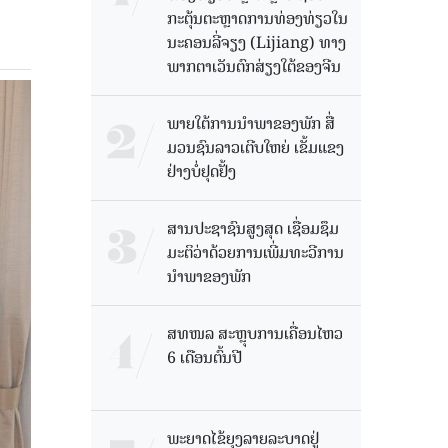
ກະຕຸ້ນຕະຫຼາດການທ່ອງທ່ຽວໃນ
ນະຄອນລີ່ຈຽງ (Lijiang) ທາງ
ພາກຕາເວັນຕົກສ່ຽງໃຕ້ຂອງຈີນ
ພາຍໃຕ້ການນໍາພາຂອງພັກ ສື່
ມວນຊົນລາວເຕີບໃຫຍ່ ເຂັ້ມແຂງ
ຢ່າງບໍ່ຢຸດຢັ້ງ
ສານປະຊາຊົນສູງສຸດ ເຊື່ອມຊຶມ
ມະຕິວ່າດ້ວຍການເພີ່ມທະວີການ
ນຳພາຂອງພັກ
ສທໜລ ສະຫຼຸບການເຄື່ອນໄຫວ
6 ເດືອນຕົ້ນປີ
ພະຍາດໄຂ້ຍຸງລາຍລະບາດຢູ່