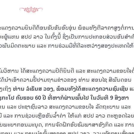
ະແດງຄວາມຍິນດີຕ້ອນຮັບອັນອົບອຸ່ນ ພ້ອມທັງຕີລາຄາສູງຕໍ່ກາ
ູ້ແທນ ສປປ ລາວ ໃນຄັ້ງນີ້ ຊຶ່ງເປັນການປະກອບສ່ວນອັນສໍາຄ
ົວພັນມິດຕະພາບ ແລະ ການຮ່ວມມືທີ່ດີລະຫວ່າງສອງປະເທດໃຫ້
ມວິຫານ ໄດ້ສະແດງຄວາມປິຕິຍິນດີ ແລະ ສະແດງຄວາມຂອບໃຈຕໍ
ະ ໄດ້ນໍາເອົາຄວາມຢື້ຢາມຖາມຂ່າວຂອງ ທ່ານ ສອນໄຊ ສີພັນດອນ
່ງເຖິງ
ທ່ານ ລໍເຣັນສ ວອງ
, ພ້ອມທັງໄດ້ສະແດງຄວາມຊົມເຊີຍ 
ະໂປ ຄົບຮອບ 60 ປີ ທີ່ຫາກໍຜ່ານພົ້ນໄປ ໃນວັນທີ 9 ສິງຫາ
ບານ ແລະ ປະຊາຊົນລາວ ສະແດງຄວາມຂອບໃຈ ລັດຖະບານ ແລະ
ມື ແລະ ການຊ່ວຍເຫຼືອອັນລໍ້າຄ່າ ໃຫ້ແກ່ ສປປ ລາວ ຕະຫຼອດໄລ
ງຊັບພະຍາກອນມະນຸດ, ການຈັດຝຶກອົບຮົມພາສາອັງກິດ ແລະ ກາ
ຖະກອນ ແລະ ການນຳຂັ້ນສູງຂອງ ສປປ ລາວ, ລວມທັງການສົ່ງອ