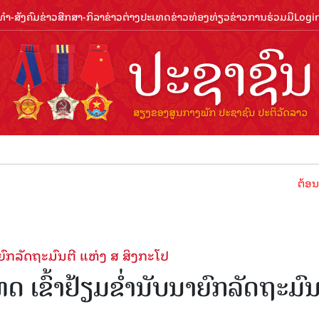
ຳ-ສັງຄົມ
ຂ່າວສືກສາ-ກິລາ
ຂ່າວຕ່າງປະເທດ
ຂ່າວທ່ອງທ່ຽວ
ຂ່າວການຮ່ວມມື
Logi
ຕ້ອນຮັບປີທ່
ົກລັດຖະມົນຕີ ແຫ່ງ ສ ສິງກະໂປ
ເຂົ້າຢ້ຽມຂໍ່ານັບນາຍົກລັດຖະມົນ