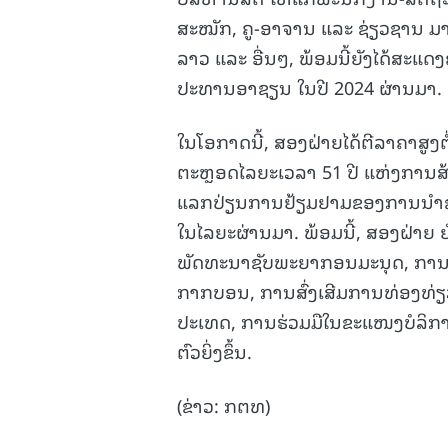
ສະໝັກ, ຄູ-ອາຈານ ແລະ ຊ່ຽວຊານ ມາ
ລາວ ແລະ ອື່ນໆ, ພ້ອມນີ້ຍັງໄດ້ສ
ປະທານອາຊຽນ ໃນປີ 2024 ຜ່ານມາ.
ໃນໂອກາດນີ້, ສອງຝ່າຍໄດ້ຕີລາຄາສູງ
ຕະຫຼອດໄລຍະເວລາ 51 ປີ ແຫ່ງການສ
ແລກປ່ຽນການຢ້ຽມຢາມຂອງການນຳຂັ້
ໃນໄລຍະຜ່ານມາ. ພ້ອມນີ້, ສອງຝ່າຍ ຍ
ພັດທະນາຊັບພະຍາກອນມະນຸດ, ການ
ກາກບອນ, ການສົ່ງເສີມການທ່ອງທ່ຽ
ປະເທດ, ການຮ່ວມມືໃນຂະແໜງບໍລິການ
ຕົວຍິ່ງຂຶ້ນ.
(ຂ່າວ: ກຕທ)