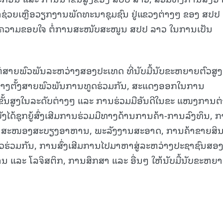
ຊ່ວຍເຫຼືອວຽກງານພັດທະນາຊຸມຊົນ ຢູ່ແຂວງຕ່າງໆ ຂອງ ສປປ
ະແດງຄວາມຂອບໃຈ ຕໍ່ການສະໜັບສະໜູນ ສປປ ລາວ ໃນການເປັນ
ຕໍ່ສາຍພົວພັນລະຫວ່າງສອງປະເທດ ທີ່ນັບມື້ນັບຂະຫຍາຍຕົວສູງ
້າງຕັ້ງສາຍພົວພັນການທູດຮ່ວມກັນ, ສະແດງອອກໃນການ
ນສູງໃນລະດັບຕ່າງໆ ແລະ ການຮ່ວມມືອັນດີໃນຂະ ແໜງການຕ
ັງໄດ້ຊຸກຍູ້ສົ່ງເສີມການຮ່ວມມືທາງດ້ານການຄ້າ-ການລົງທຶນ, 
ສະໜອງສະບຽງອາຫານ, ພະລັງງານສະອາດ, ການຄ້າຂາຍສິນເ
ວຮ່ວມກັນ, ການສົ່ງເສີມການໄປມາຫາສູ່ລະຫວ່າງປະຊາຊົນສອ
 ແລະ ໂລຈິສຕິກ, ການສຶກສາ ແລະ ອື່ນໆ ໃຫ້ນັບມື້ນັບຂະຫຍ