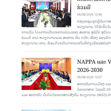
ຮ່ວມມື
06/08/2026 10:48
ກອງປະຊຸມຊຸກຍູ້ບັນດາ
ຫວຽດນາມ ໄດ້ຈັດຂຶ້ນ
ການເງິນ ໂດຍການເປັນປະທານຮ່ວມຂອງ ສະຫາຍ ສຸລິວັດ ສຸວັ
ຮ່ວມມື ລາວ-ຫວຽດນາມແລະ ສະຫາຍ ເຈິ່ນ ກວັກ ເຟືອງ ຮອງ
ຫວຽດນາມ-ລາວ, ພ້ອມດ້ວຍບັນດາຄະນະກົມທີ່ກ່ຽວຂ້ອງສອງຝ່າຍເ
NAPPA ແລະ VA
2026-2030
06/08/2026 10:07
ສະຖາບັນການເມືອງ ແລະ
ວິທະຍາສາດ ໄລຍະປີ 2
ແລະ ສະຖາບັນ ບັນດິດວິທະຍາສາດສັງຄົມ ຫວຽດນາມ (VASS) ຢ່າ