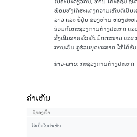
ໃນຂະນະດຽວກັນ, ທ່ານ ໂຄະອິຊຶມິ ຊຶໂຕ
ພ້ອມທັງໄດ້ສະແດງຄວາມເຫັນດີເປັນ
ລາວ ແລະ ຍີ່ປຸ່ນ ຂອງທ່ານ ທອງສະຫ
ຮ່ວມກັບກະຊວງການຕ່າງປະເທດ ແລະ ພາ
ສົ່ງເສີມສາຍພົວພັນມິດຕະພາບ ແລະ 
ການເປັນ ຄູ່ຮ່ວມຍຸດທະສາດ ໃຫ້ໄດ້ຮັ
ຂ່າວ-ພາບ: ກະຊວງການຕ່າງປະເທດ
ຄໍາເຫັນ