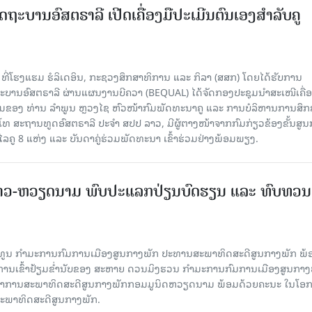
ດຖະບານອົສຕຣາລີ ເປີດເຄື່ອງມືປະເມີນຕົນເອງສຳລັບຄູ
 ທີ່ໂຮງແຮມ ຮໍລິເດອິນ, ກະຊວງສຶກສາທິການ ແລະ ກິລາ (ສສກ) ໂດຍໄດ້ຮັບການ
ານອົສຕຣາລີ ຜ່ານແຜນງານບີຄວາ (BEQUAL) ໄດ້ຈັດກອງປະຊຸມນຳສະເໜີເຄື່ອ
່ວມຂອງ ທ່ານ ລຳພູນ ຫຼວງໄຊ ຫົວໜ້າກົມພັດທະນາຄູ ແລະ ການບໍລິຫານການສຶກ
ໂທ ສະຖານທູດອົສຕຣາລີ ປະຈຳ ສປປ ລາວ, ມີຜູ້ຕາງໜ້າຈາກກົມກ່ຽວຂ້ອງຂັ້ນສູນ
ູ 8 ແຫ່ງ ແລະ ບັນດາຄູ່ຮ່ວມພັດທະນາ ເຂົ້າຮ່ວມຢ່າງພ້ອມພຽງ.
າວ-ຫວຽດນາມ ພົບປະແລກປ່ຽນບົດຮຽນ ແລະ ທົບທວນ
ິທູນ ກໍາມະການກົມການເມືອງສູນກາງພັກ ປະທານສະພາທິດສະດີສູນກາງພັກ ພ້
ບການເຂົ້າຢ້ຽມຂໍ່ານັບຂອງ ສະຫາຍ ດວນມິງຮວນ ກໍາມະການກົມການເມືອງສູນກາງ
ະຈໍາການສະພາທິດສະດີສູນກາງພັກກອມມູນິດຫວຽດນາມ ພ້ອມດ້ວຍຄະນະ ໃນໂອກ
່ສະພາທິດສະດີສູນກາງພັກ.