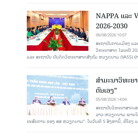
NAPPA ແລະ VA
2026-2030
06/08/2026 10:07
ສະຖາບັນການເມືອງ ແລະ
ວິທະຍາສາດ ໄລຍະປີ 2
ແລະ ສະຖາບັນ ບັນດິດວິທະຍາສາດສັງຄົມ ຫວຽດນາມ (VASS) ຢ່າ
ສຳມະນາວິທະຍາສ
ຕົນເອງ”
05/08/2026 14:04
ສະຖາບັນວິທະຍາສາດເສ
ລາວ-ຫວຽດນາມ ພາຍໃຕ້ຫົ
ປະສົບການ ຂອງ ສສ ຫວຽດນາມ”. ໃນວັນທີ 5 ສິງຫານີ້, ທີ່ໂຮງ