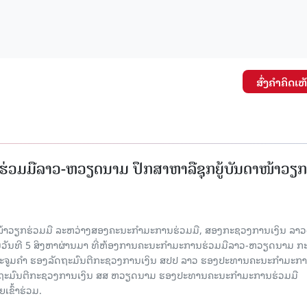
ສົ່ງຄໍາຄິດເຫ
່ວມມືລາວ-ຫວຽດນາມ ປຶກສາຫາລືຊຸກຍູ້ບັນດາໜ້າວຽກ
ໜ້າວຽກຮ່ວມມື ລະຫວ່າງສອງຄະນະກໍາມະການຮ່ວມມື, ສອງກະຊວງການເງິນ ລາວ
ໃນວັນທີ 5 ສິງຫາຜ່ານມາ ທີ່ຫ້ອງການຄະນະກໍາມະການຮ່ວມມືລາວ-ຫວຽດນາມ ກ
ນນະຈູມຄຳ ຮອງລັດຖະມົນຕີກະຊວງການເງິນ ສປປ ລາວ ຮອງປະທານຄະນະກໍາມະກ
ລັດຖະມົນຕີກະຊວງການເງິນ ສສ ຫວຽດນາມ ຮອງປະທານຄະນະກໍາມະການຮ່ວມມື
ຂົ້າຮ່ວມ.