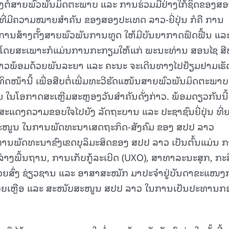
າສູງຕໍ່ສາຍພົວພັນມິດຕະພາບ ແລະ ການຮ່ວມມືຢ່າງໃກ້ຊິດຂອງສ
ປີທີ່ມີຄວາມໝາຍສຳຄັນ ຂອງສອງປະເທດ ລາວ-ຍີ່ປຸ່ນ ກໍຄື ການ
 ການສ້າງຕັ້ງສາຍພົວພັນການທູດ ໃຫ້ມີບັນຍາກາດຟົດຟື້ນ ແລ
15.039(06-08-20
 ໂດຍສະເພາະກໍແມ່ນການກະກຽມໃຫ້ແກ່ ພະນະທ່ານ ສອນໄຊ ສີ
າວພ້ອມດ້ວຍພັນລະຍາ ແລະ ຄະນະ ຈະເດີນທາງໄປຢ້ຽມຢາມເຮັ
ິດໜ້ານີ້ ເພື່ອສືບຕໍ່ເພີ່ມທະວີຮັດແໜ້ນສາຍພົວພັນມິດຕະພາບ
າມ ໃນໂອກາດສະເຫຼີມສະຫຼອງວັນສໍາຄັນດັ່ງກ່າວ. ພ້ອມດຽວກັນນີ້
ສະແດງຄວາມຂອບໃຈໄປຍັງ ລັດຖະບານ ແລະ ປະຊາຊົນຍີ່ປຸ່ນ ທີ່
ສະໜູນ ໃນການພັດທະນາເສດຖະກິດ-ສັງຄົມ ຂອງ ສປປ ລາວ
ນພັດທະນາຂົງເຂດບຸລິມະສິດຂອງ ສປປ ລາວ ເປັນຕົ້ນແມ່ນ 
ງພື້ນຖານ, ການເກັບກູ້ລະເບີດ (UXO), ສາທາລະນະສຸກ, ກະສ
ນຊ່ວຍສົ່ງ ຊ່ຽວຊານ ແລະ ອາສາສະໝັກ ມາປະຈໍາຢູ່ບັນດາຂະແໜ
່ວຍເຫຼືອ ແລະ ສະໜັບສະໜູນ ສປປ ລາວ ໃນການເປັນປະທານກ