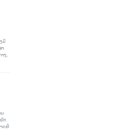
ງມື
ສາ
ກາງ,
ອມ
ພັກ
າດທີ່