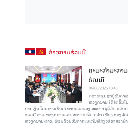
ຂ່າວການຮ່ວມມື
ຄະນະກໍາມະການຮ
ຮ່ວມມື
06/08/2026 10:48
ກອງປະຊຸມຊຸກຍູ້ບັນດາ
ຫວຽດນາມ ໄດ້ຈັດຂຶ້ນ
ການເງິນ ໂດຍການເປັນປະທານຮ່ວມຂອງ ສະຫາຍ ສຸລິວັດ ສຸວັ
ຮ່ວມມື ລາວ-ຫວຽດນາມແລະ ສະຫາຍ ເຈິ່ນ ກວັກ ເຟືອງ ຮອງ
ຫວຽດນາມ-ລາວ, ພ້ອມດ້ວຍບັນດາຄະນະກົມທີ່ກ່ຽວຂ້ອງສອງຝ່າຍເ