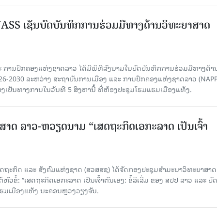
SS ເຊັນບົດບັນທຶກການຮ່ວມມືທາງດ້ານວິທະຍາສາດ
 ການປົກຄອງແຫ່ງຊາດລາວ ໄດ້ມີພິທີລົງນາມໃນບົດບັນທຶກການຮ່ວມມືທາງດ້າ
026-2030 ລະຫວ່າງ ສະຖາບັນການເມືອງ ແລະ ການປົກຄອງແຫ່ງຊາດລາວ (NAPP
ງເປັນທາງການໃນວັນທີ 5 ສິງຫານີ້ ທີ່ຫ້ອງປະຊຸມໂຮມແຮມເມືອງແທັງ.
າດ ລາວ-ຫວຽດນາມ “ເສດຖະກິດເອກະລາດ ເປັນເຈົ້າ
ດຖະກິດ ແລະ ສັງຄົມແຫ່ງຊາດ (ສວສສຊ) ໄດ້ຈັດກອງປະຊຸມສຳມະນາວິທະຍາສາດ
ວຂໍ້: “ເສດຖະກິດເອກະລາດ ເປັນເຈົ້າຕົນເອງ: ຂໍ້ລິເລີ່ມ ຂອງ ສປປ ລາວ ແລະ ບ
 ແຮມເມືອງແທັງ ນະຄອນຫຼວງວຽງຈັນ.