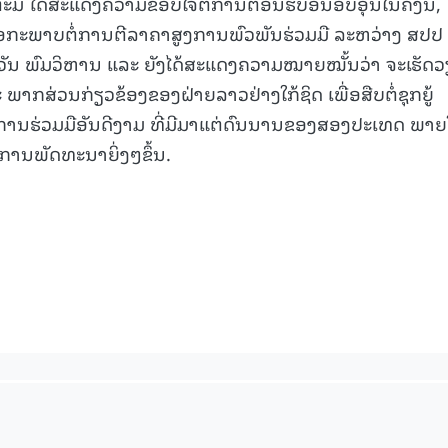
ະມຶ ໄດ້ສະແດງຄວາມຂອບໃຈຕໍ່ການຕ້ອນຮັບອັນອົບອຸ່ນໃນຄັ້ງນີ້,
ເອກະພາບຕໍ່ການຕີລາຄາສູງການພົວພັນຮ່ວມມື ລະຫວ່າງ ສປປ
ວັນ ພົມວິຫານ ແລະ ຍັງໄດ້ສະແດງຄວາມໝາຍໝັ້ນວ່າ ຈະເຮັດ
ກສ່ວນກ່ຽວຂ້ອງຂອງຝ່າຍລາວຢ່າງໃກ້ຊິດ ເພື່ອສືບຕໍ່ຊຸກຍູ້
ການຮ່ວມມືອັນດີງາມ ທີ່ມີມາແຕ່ດົນນານຂອງສອງປະເທດ ພາຍ
ບການພັດທະນາຍິ່ງໆຂຶ້ນ.