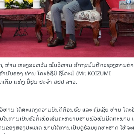
ເທດ, ທ່ານ ທອງສະຫວັນ ພົມວິຫານ ລັດຖະມົນຕີກະຊວງການຕ່າ
ໍ່ານັບຂອງ ທ່ານ ໂຄະອິຊຶມິ ຊຶໂຕະມຶ (Mr. KOIZUMI
ຕັມ ແຫ່ງ ຍີ່ປຸ່ນ ປະຈຳ ສປປ ລາວ.
ິຫານ ໄດ້ສະແດງຄວາມຍິນດີຕ້ອນຮັບ ແລະ ຊົມເຊີຍ ທ່ານ ໂຄະອິ
ວຫັນໃນການເປັນຂົວຕໍ່ເພື່ອເສີມຂະຫຍາຍສາຍພົວພັນມິດຕະພາບ 
ນນານຂອງສອງປະເທດ ພາຍໃຕ້ການເປັນຄູ່ຮ່ວມຍຸດທະສາດ ໃຫ້ຈະ