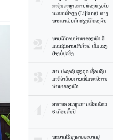
ກະຕຸ້ນຕະຫຼາດການທ່ອງທ່ຽວໃນ
ນະຄອນລີ່ຈຽງ (Lijiang) ທາງ
ພາກຕາເວັນຕົກສ່ຽງໃຕ້ຂອງຈີນ
ພາຍໃຕ້ການນໍາພາຂອງພັກ ສື່
ມວນຊົນລາວເຕີບໃຫຍ່ ເຂັ້ມແຂງ
ຢ່າງບໍ່ຢຸດຢັ້ງ
ສານປະຊາຊົນສູງສຸດ ເຊື່ອມຊຶມ
ມະຕິວ່າດ້ວຍການເພີ່ມທະວີການ
ນຳພາຂອງພັກ
ສທໜລ ສະຫຼຸບການເຄື່ອນໄຫວ
6 ເດືອນຕົ້ນປີ
ພະຍາດໄຂ້ຍຸງລາຍລະບາດຢູ່