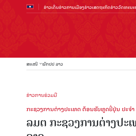
ຂ່າວເດັ່ນ
ຂ່າວການເມືອງ
ຂ່າວເສດຖະກິດ
ຂ່າວວັດທະນະທ
ສະເໜີ
ພັກປປ ລາວ
ຂ່າວການຮ່ວມມື
ກະຊວງການຕ່າງປະເທດ ຕ້ອນຮັບທູດຍີ່ປຸ່ນ ປະຈໍ
ລມຕ ກະຊວງການຕ່າງປະເທດ 