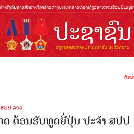
ຳ-ສັງຄົມ
ຂ່າວສືກສາ-ກິລາ
ຂ່າວຕ່າງປະເທດ
ຂ່າວທ່ອງທ່ຽວ
ຂ່າວການຮ່ວມມື
Logi
ຕ້ອນຮັບປີທ່
າ ສປປ ລາວ
ຕ້ອນຮັບທູດຍີ່ປຸ່ນ ປະຈໍາ ສປປ