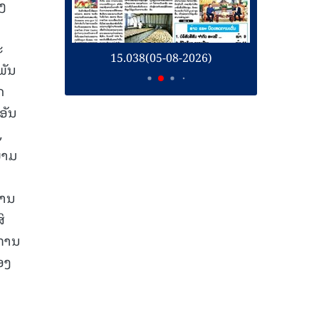
ອງ
ະ
26)
15.038(05-08-2026)
1
ພັນ
ດ
ອັນ
,
ຍາມ
ການ
ິ
ງການ
ອງ