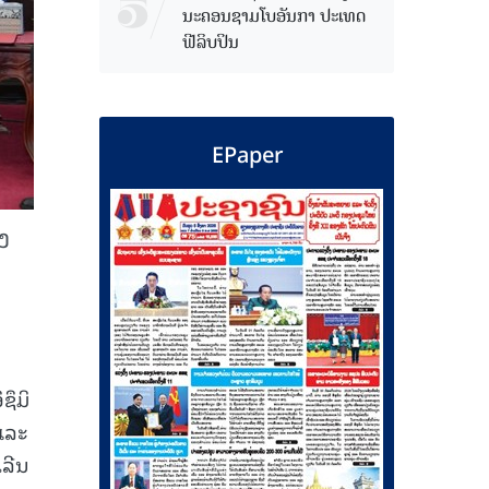
ນະຄອນຊາມໂບ​ອັນກາ ປະເທດ
ຟີລິບປິນ
EPaper
ງ
ຊຶມິ
ແລະ
ເລີນ