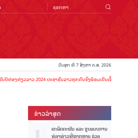
n
ວັນສຸກ ທີ 7 ສິງຫາ ຄ.ສ. 2026
ອງທ່ຽວລາວ 2024 ປະຊາຊົນລາວທຸກຄົນຈົ່ງພ້ອມເປັນເຈົ້າພາບທີ່ດີ ຕ້ອນຮັບນັ
ຂ່າວ​ລ່າ​ສຸດ
ຜະລິດຕະພັນ ແລະ ຮູບແບບການ
ທ່ອງທ່ຽວທີ່ຫຼາກຫຼາຍ ຊ່ວຍ