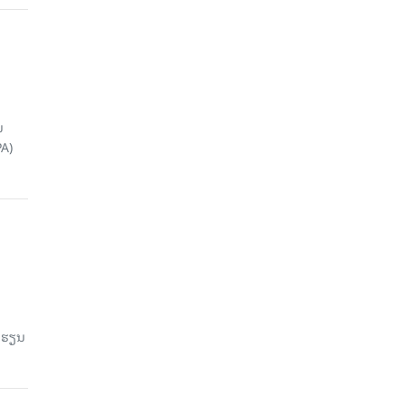
ນ
A)
ົດຮຽນ