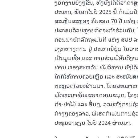
ງອກງາມຍິ່ງໆຂຶ້ນ, ທັງຍັງໄດ້ຕີລາຄ
ປະເທດ, ພິເສດໃນປີ 2025 ນີ້ ກໍແມ່ນ
ສະເຫຼີມສະຫຼອງ ຄົບຮອບ 70 ປີ ແຫ່ງ
ປະກອບດ້ວຍຫຼາຍກິດຈະກຳຮ່ວມກັນ,
ດອນນາຍົກລັດຖະມົນຕີ ແຫ່ງ ສປປ ລ
ວຽກທາງການ ຢູ່ ປະເທດຍີ່ປຸ່ນ ໃນອາທ
ເປັນມູນເຊື້ອ ແລະ ການຮ່ວມມືອັນດີງ
ທ່ານ ທອງສະຫວັນ ພົມວິຫານ ຍັງໄດ້
ໃດກໍໃຫ້ການຊ່ວຍເຫຼືອ ແລະ ສະໜັບ
ຕະຫຼອດໄລຍະຜ່ານມາ, ໂດຍສະເພາະກາ
ພັດທະນາຊັບພະຍາກອນມະນຸດ, ໂຄງລ່າ
ກໍາ-ປ່າໄມ້ ແລະ ອື່ນໆ, ລວມທັງກາ
ຕ່າງໆຂອງລາວ, ພິເສດກໍແມ່ນການຊ
ປະຊຸມອາຊຽນ ໃນປີ 2024 ຜ່ານມາ.