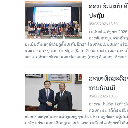
ສສກ ຮ່ວມກັບ ລັ
ປະຖົມ
05/08/2026 13:50
ໃນວັນທີ 4 ສິງຫາ 2026
ສະໜັບສະໜູນຈາກລັດຖະບ
ປະເມີນຕົນເອງສຳລັບຄູຊັ້ນປະຖົມສຶກສາ ໂດຍການເປັນປະທານຮ
ແລະ ທ່ານ ນາງ ເຄດ ກູດຟຣູດ (Kate Goodfroot), ເລຂານຸການ
ພະແນກສຶກສາທິການ ແລະ ກິລາແຂວງ (ສກຂ) 8 ແຂວງ, ວິທະຍາໄລຄ
ສະພາທິດສະດີລ
ການຮ່ວມມື
05/08/2026 10:36
ສະຫາຍ ກິແກ້ວ ໄຂຄໍາພ
ດ້ວຍຄະນະ, ໄດ້ຕ້ອນຮັ
ຫົວໜ້າສະຖາບັນການເມືອງແຫ່ງຊາດໂຮ່ຈິມິນ ຮອງປະທານຜູ້ປ
ມາຢ້ຽມຢາມ ແລະ ເຮັດວຽກຢູ່ ສປປ ລາວ ໃນວັນທີ 4 ສິງຫານີ້ ທີ