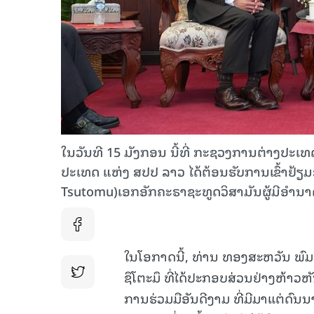
ໃນວັນທີ 15 ມັງກອນ ນີ້ທີ່ ກະຊວງການຕ່າງປະ
ປະເທດ ແຫ່ງ ສປປ ລາວ ໄດ້ຕ້ອນຮັບການເຂົ້າຢ້ຽມຂ
Tsutomu)ເອກອັກຄະຣາຊະທູດວິສາມັນຜູ້ມີອຳນາດເ
ໃນໂອກາດນີ້, ທ່ານ ທອງສະຫວັນ ພົມວ
ຊຶໂຕະມຶ ທີ່ໄດ້ປະກອບສ່ວນຢ່າງຫ້າ
ການຮ່ວມມືອັນດີງາມ ທີ່ມີມາແຕ່ດົ