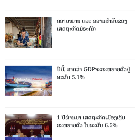
ຄວາມໝາຍ ແລະ ຄວາມສໍາຄັນຂອງ
ເສດຖະກິດມໍຣະດົກ
ປີນີ້, ຄາດວ່າ GDPຈະຂະຫຍາຍຕົວຢູ່
ລະດັບ 5.1%
1 ປີຜ່ານມາ ເສດຖະກິດເມືອງເງິນ
ຂະຫຍາຍຕົວ ໃນລະດັບ 6.6%