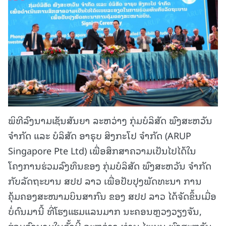
ພິທີລົງນາມເຊັນສັນຍາ ລະຫວ່າງ ກຸ່ມບໍລິສັດ ພົງສະຫວັນ
ຈໍາກັດ ແລະ ບໍລິສັດ ອາຣຸບ ສິງກະໂປ ຈໍາກັດ (ARUP
Singapore Pte Ltd) ເພື່ອສຶກສາຄວາມເປັນໄປໄດ້ໃນ
ໂຄງການຮ່ວມລົງທຶນຂອງ ກຸ່ມບໍລິສັດ ພົງສະຫວັນ ຈຳກັດ
ກັບລັດຖະບານ ສປປ ລາວ ເພື່ອປັບປຸງພັດທະນາ ການ
ຄຸ້ມຄອງສະໜາມບິນສາກົນ ຂອງ ສປປ ລາວ ໄດ້ຈັດຂຶ້ນເມື່ອ
ບໍ່ດົນມານີ້ ທີ່ໂຮງແຮມແລນມາກ ນະຄອນຫຼວງວຽງຈັນ,
ຮ່ວມລົງນາມໃນຄັ້ງນີ້ ລະຫວ່າງ ທ່ານ ໄພບູນ ພົງສະຫວັນ