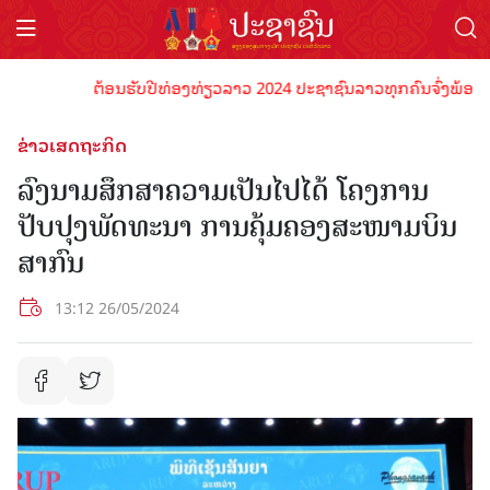
ຕ້ອນຮັບປີທ່ອງທ່ຽວລາວ 2024 ປະຊາຊົນລາວທຸກຄົນຈົ່ງພ້ອມເປັນເຈົ
ຂ່າວເສດຖະກິດ
ລົງນາມສຶກສາຄວາມເປັນໄປໄດ້ ໂຄງການ
ປັບປຸງພັດທະນາ ການຄຸ້ມຄອງສະໜາມບິນ
ສາກົນ
13:12 26/05/2024