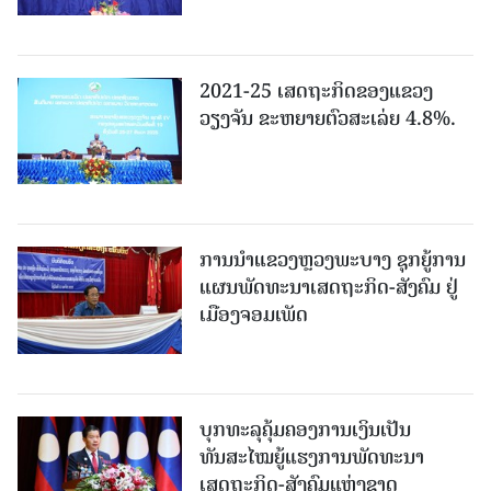
2021-25 ເສດຖະກິດຂອງແຂວງ
ວຽງຈັນ ຂະຫຍາຍຕົວສະເລ່ຍ 4.8%.
ການນຳແຂວງຫຼວງພະບາງ ຊຸກຍູ້ການ
ແຜນພັດທະນາເສດຖະກິດ-ສັງຄົມ ຢູ່
ເມືອງຈອມເພັດ
ບຸກທະລຸຄຸ້ມຄອງການເງິນເປັນ
ທັນສະໄໝຍູ້ແຮງການພັດທະນາ
ເສດຖະກິດ-ສັງຄົມແຫ່ງຊາດ