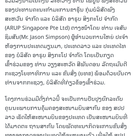
ຮອງປະທານຄະນະກຳມະການຂາຮຸ້ນ ກຸ່ມບໍລິສັດພົງ
ສະຫວັນ ຈຳກັດ ແລະ ບໍລິສັດ ອາຣຸບ ສິງກະໂປ ຈໍາກັດ
(ARUP Singapore Pte Ltd) ຕາງໜ້າໂດຍ ທ່ານ ເຈສັນ
ຊິມສັນ(Mr. Jason Simpson) ຜູ້ອໍານວຍການໃຫຍ່ ປະຈໍາ
ຫ້ອງການປະເທດມຽນມາ, ປະເທດລາວ ແລະ ປະເທດໄທ
ຂອງ ບໍລິສັດ ອາຣຸບ ສິງກະໂປ ຈຳກັດ ໂດຍເປັນກຽດ
ເຂົ້າຮ່ວມຂອງ ທ່ານ ວຽງສະຫວັດ ສີພັນດອນ​ ລັດຖະມົນຕີ
ກະຊວງໂຍທາທິການ ແລະ ຂົນສົ່ງ (ຍທຂ) ພ້ອມດ້ວຍບັນດາ
ທ່ານຈາກກະຊວງ, ບໍລິສັດທີ່ກ່ຽວຂ້ອງເຂົ້າຮ່ວມ.​
ໂຄງການຮ່ວມມືດັ່ງກ່າວນີ້ ຈະເປັນການປັບປຸງຍົກລະດັບ
ຄຸນນະພາບການຄຸ້ມຄອງສະໜາມບິນສາກົນ ຂອງ ສປປ
ລາວ ເຮັດໃຫ້ສະໜາມບິນຂອງປະເທດ ເປັນສະໜາມບິນທີ່
ໄດ້ມາດຕະ ຖານສາກົນ ໂດຍພັດທະນາກິດຈະການຂົນສົ່ງ
ທາງອາກາດຂອງປະເທດໃຫ້ຂະຫຍາຍຕົວ ເພື່ອໃຫ້ ສປປ