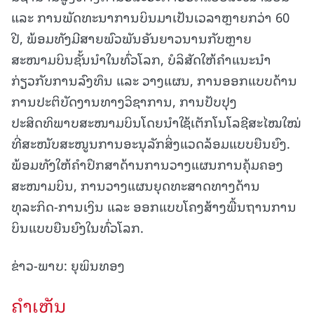
ແລະ ການພັດທະນາການບິນມາເປັນເວລາຫຼາຍກວ່າ 60
ປີ, ​ພ້ອມທັງມີສາຍພົວພັນອັນຍາວນານກັບຫຼາຍ
ສະໜາມບິນຊັ້ນນໍາໃນທົ່ວໂລກ, ບໍລິສັດໃຫ້ຄໍາແນະນໍາ
ກ່ຽວກັບການລົງທຶນ ແລະ ວາງແຜນ, ການອອກແບບດ້ານ
ການປະຕິບັດງານທາງວິຊາການ, ​ການປັບປຸງ
ປະສິດທິພາບສະໜາມບິນ​ໂດຍນຳໃຊ້ເຕັກໂນໂລຊີສະໄໝໃໝ່​
ທີ່ສະໜັບສະໜູນການອະນຸລັກສິ່ງແວດລ້ອມແບບຍືນຍົງ.​
ພ້ອມທັງ​ໃຫ້ຄຳປຶກສາ​ດ້ານການວາງແຜນ​ການຄຸ້ມຄອງ
ສະໜາມບິນ, ການວາງແຜນຍຸດທະສາດທາງດ້ານ
ທຸລະກິດ-ການເງິນ​​ ແລະ​ ອອກແບບໂຄງສ້າງພື້ນຖານການ
ບິນແບບຍືນຍົງໃນທົ່ວໂລກ.​
ຂ່າວ-ພາບ: ຍຸພິນທອງ
ຄໍາເຫັນ