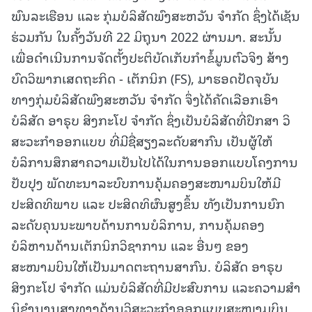
ພົນລະເຮືອນ ແລະ ກຸ່ມບໍລິສັດພົງສະຫວັນ ຈຳກັດ ຊຶ່ງໄດ້ເຊັນ
ຮ່ວມກັນ ໃນຄັ້ງວັນທີ 22 ມິຖຸນາ 2022 ຜ່ານມາ. ສະນັ້ນ
ເພື່ອດໍາເນີນການຈັດຕັ້ງປະຕິບັດເກັບກຳຂໍ້ມູນຕົວຈິງ ສ້າງ
ບົດວິພາກເສດຖະກິດ - ເຕັກນິກ (FS), ມາຮອດປັດຈຸບັນ
ທາງກຸ່ມບໍລິສັດພົງສະຫວັນ ຈໍາກັດ ຈຶ່ງໄດ້ຄັດເລືອກເອົາ
ບໍລິສັດ ອາຣຸບ ສິງກະໂປ ຈຳກັດ ຊຶ່ງເປັນບໍລິສັດທີ່ປຶກສາ ວິ
ສະວະກໍາອອກແບບ ທີ່ມີຊື່ສຽງລະດັບສາກົນ ເປັນຜູ້ໃຫ້
ບໍລິການສຶກສາຄວາມເປັນໄປໄດ້ໃນການອອກແບບໂຄງການ
ປັບປຸງ ພັດທະນາລະບົບການຄຸ້ມຄອງສະໜາມບິນໃຫ້ມີ
ປະສິດທິພາບ ແລະ ປະສິດທິຜົນສູງຂຶ້ນ ທັງເປັນການຍົກ
ລະດັບຄຸນນະພາບດ້ານການບໍລິການ, ການຄຸ້ມຄອງ
ບໍລິຫານດ້ານເຕັກນິກວິຊາການ ແລະ ອື່ນໆ ຂອງ
ສະໜາມບິນໃຫ້ເປັນມາດຕະຖານສາກົນ. ບໍລິສັດ ອາຣຸບ
ສິງກະໂປ ຈຳກັດ ແມ່ນບໍລິສັດທີ່ມີປະສົບການ ແລະຄວາມສຳ
ນິຊໍານານສູງທາງດ້ານວິສະວະກຳອອກແບບສະໜາມບິນ