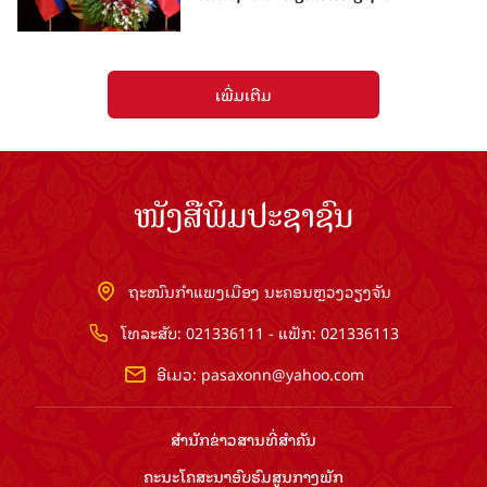
ເພີ່ມເຕີມ
ໜັງສືພິມປະຊາຊົນ
ຖະໜົນກຳແພງເມືອງ ນະຄອນຫຼວງວຽງຈັນ
ໂທລະສັບ: 021336111 - ແຟັກ: 021336113
ອີເມວ:
pasaxonn@yahoo.com
ສຳ​ນັກ​ຂ່າວ​ສານ​ທີ່​ສຳ​ຄັນ​
ຄະນະໂຄສະນາອົບຮົມ​ສູນ​ກາງ​ພັກ