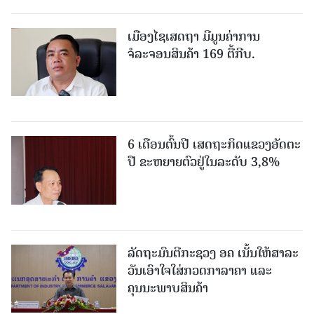
ເມືອງໄຊເສດຖາ ມີມູນຄ່າການ
ຈໍລະຈອນສິນຄ້າ 169 ຕື້ກີບ.
6 ເດືອນຕົ້ນປີ ເສດຖະກິດແຂວງອັດຕະ
ປື ຂະຫຍາຍຕົວຢູ່ໃນລະດັບ 3,8%
ລັດຖະມົນຕີກະຊວງ ອຄ ເນັ້ນໃຫ້ສາລະ
ວັນເອົາໃຈໃສ່ກວດກາລາຄາ ແລະ
ຄຸນນະພາບສິນຄ້າ