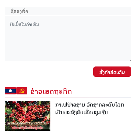
ສົ່ງຄໍາຄິດເຫັນ
ຂ່າວເສດຖະກິດ
ກາເຟປ່າວຊ່ານ ລົດຊາດລະດັບໂລກ
ເປັນພະລັງຂັບເຄື່ອນຊຸມຊົນ