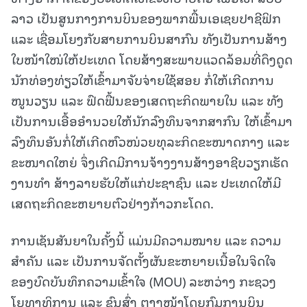
ລາວ ເປັນສູນກາງການບິນຂອງພາກພື້ນເອເຊຍປາຊີຟິກ
ແລະ ເຊື່ອມໂຍງກັບສາຍການບິນສາກົນ ທັງເປັນການສ້າງ
ໃບໜ້າໃໜ່ໃຫ້ປະເທດ ໂດຍສ້າງສະພາບແວດລ້ອມທີ່ດຶງດູດ
ນັກທ່ອງທ່ຽວໃຫ້ເຂົ້າມາຈັບຈ່າຍໃຊ້ສອຍ ກໍ່ໃຫ້ເກີດການ
ໜູນວຽນ ແລະ ຟົດຟື້ນຂອງເສດຖະກິດພາຍໃນ ແລະ ທັງ
ເປັນການເອື້ອອໍານວຍໃຫ້ນັກລົງທຶນຈາກສາກົນ ໃຫ້ເຂົ້າມາ
ລົງທຶນອັນກໍ່ໃຫ້ເກີດຫົວໜ່ວຍທຸລະກິດຂະໜາດກາງ ແລະ
ຂະໜາດໃຫຍ່ ຈຶ່ງເກີດມີການຈ້າງງານສ້າງອາຊີບວຽກເຮັດ
ງານທໍາ ສ້າງລາຍຮັບໃຫ້ແກ່ປະຊາຊົນ ແລະ ປະເທດໃຫ້ມີ
ເສດຖະກິດຂະຫຍາຍຕົວຢ່າງກ້າວກະໂດດ.
ການເຊັນສັນຍາໃນຄັ້ງນີ້ ແມ່ນມີຄວາມໝາຍ ແລະ ຄວາມ
ສຳຄັນ ແລະ ເປັນການຈັດຕັ້ງຜັນຂະຫຍາຍເນື້ອໃນຈິດໃຈ
ຂອງບົດບັນທຶກຄວາມເຂົ້າໃຈ (MOU) ລະຫວ່າງ ກະຊວງ
ໂຍທາທິການ ແລະ ຂົນສົ່ງ ຕາງໜ້າໂດຍກົມການບິນ