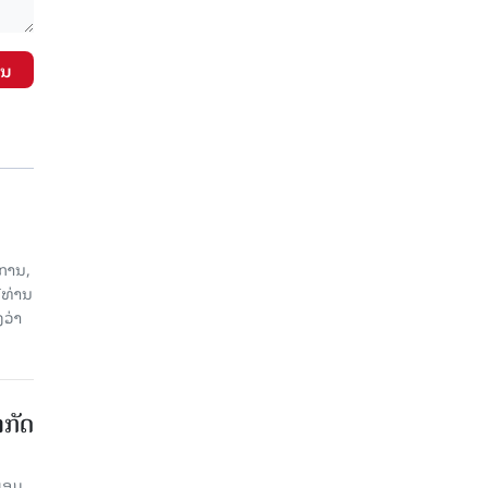
ັນ
ການ,
ີທ່ານ
ວ່າ
າກັດ
ພ້ອມ