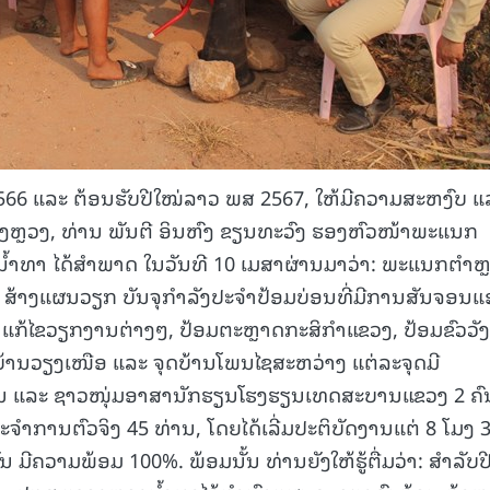
ສ 2566 ແລະ ຕ້ອນຮັບປີໃໝ່ລາວ ພສ 2567, ໃຫ້ມີຄວາມສະຫງົບ ແ
ຫຼວງ, ທ່ານ ພັນຕີ ອິນຫົງ ຂຽນທະວົງ ຮອງຫົວໜ້າພະແນກ
້າທາ ໄດ້ສຳພາດ ໃນວັນທີ 10 ເມສາຜ່ານມາວ່າ: ພະແນກຕຳຫ
 ສ້າງແຜນວຽກ ບັນຈຸກຳລັງປະຈຳປ້ອມບ່ອນທີ່ມີການສັນຈອນແ
ລໍຖ້າແກ້ໄຂວຽກງານຕ່າງໆ, ປ້ອມຕະຫຼາດກະສິກຳແຂວງ, ປ້ອມຂົວວັງ
ຢູ່ບ້ານວຽງເໜືອ ແລະ ຈຸດບ້ານໂພນໄຊສະຫວ່າງ ແຕ່ລະຈຸດມີ
ານ ແລະ ຊາວໜຸ່ມອາສານັກຮຽນໂຮງຮຽນເທດສະບານແຂວງ 2 ຄົນ,
ຈຳການຕົວຈິງ 45 ທ່ານ, ໂດຍໄດ້ເລີ່ມປະຕິບັດງານແຕ່ 8 ໂມງ 
ນ ມີຄວາມພ້ອມ 100%. ພ້ອມນັ້ນ ທ່ານຍັງໃຫ້ຮູ້ຕື່ມວ່າ: ສຳລັບປ