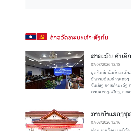
ຂ່າວວັດທະນະທຳ-ສັງຄົມ
ສາລະວັນ ສໍາເລ
07/08/2026 13:18
ຊຸດຝຶກອົບຮົມຍົກລະດ
ອົງການອ້ອມຂ້າງແຂວງ ແລະ
ຈັນເພັງ ສາຍທຳມະວົງ 
ການແຂວງ-ເມືອງ, ພະແນ
ການນຳແຂວງຫຼວງພ
07/08/2026 13:16
ທ່ານ ບຸນເລື່ອມ ມະນີວ