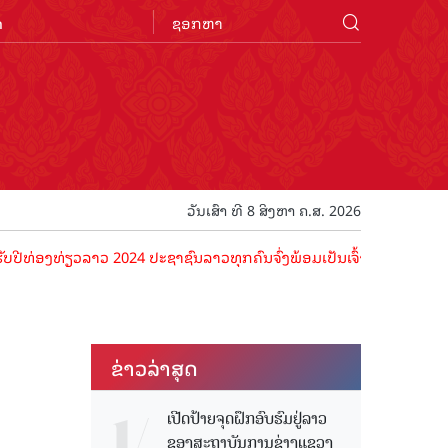
n
ວັນເສົາ ທີ 8 ສິງຫາ ຄ.ສ. 2026
່ຽວລາວ 2024 ປະຊາຊົນລາວທຸກຄົນຈົ່ງພ້ອມເປັນເຈົ້າພາບທີ່ດີ ຕ້ອນຮັບນັກທ່
ຂ່າວ​ລ່າ​ສຸດ
ເປີດປ້າຍຈຸດຝຶກອົບຮົມຢູ່ລາວ
ຂອງສະຖາບັນການຊ່າງແຂວງ