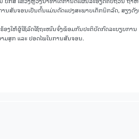
 ປກສ ແຂວງຫຼວງນໍ້າທາໄດ້ກຳນົດແຜນລະອຽດຄົບຖ້ວນ ຖ້າ
ານສັນຈອນເປັນຕົ້ນແມ່ນດັດແປງສະພາບເຕັກນິກລົດ, ສຽງດັງ
15.040(07-08-20
ກຮ້ອງໃຫ້ຜູ້ໃຊ້ລົດໃຊ້ຖະໜົນຈົ່ງພ້ອມກັນປະຕິບັດກົດລະບຽບການ
ມີຄວາມສຸກ ແລະ ປອດໄພໃນການສັນຈອນ.