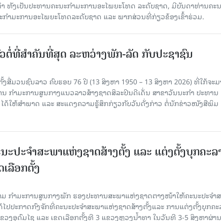
ິທຳ ທັງເປັນປະທານຄະນະກຳມະການອະໄພຍະໂທດ ລະດັບຊາດ, ມີບັນດາທ່ານຄະ
ກຳມະການອະໄພຍະໂທດລະດັບຊາດ ແລະ ພາກສ່ວນທີ່ກ່ຽວຂ້ອງເຂົ້າຮ່ວມ.
ວຕໍ່ທີ່ສໍາຄັນທີ່ສຸດ ລະຫວ່າງພັກ-ລັດ ກັບປະຊາຊົນ
ັ້ງສື່ມວນຊົນລາວ ຄົບຮອບ 76 ປີ (13 ສິງຫາ 1950 – 13 ສິງຫາ 2026) ທີ່ໃກ້ຈະມ
ສານ ກໍາມະການສູນກາງແນວລາວສ້າງຊາດສິລະປິນດີເດັ່ນ ສາຂາວັນນະກໍາ ປະທານ
ດ້ໃຫ້ສໍາພາດ ແລະ ສະແດງຄວາມຮູ້ສຶກກ່ຽວກັບວັນດັ່ງກ່າວ ຕໍ່ນັກຂ່າວໜັງສືພິມ
ນະປະຈໍາສະພາແຫ່ງຊາດສ້າງຕັ້ງ ແລະ ແຕ່ງຕັ້ງບຸກຄະລ
ເລືອກຕັ້ງ
ງຄາມ ກຳມະການສູນກາງພັກ ຮອງປະທານສະພາແຫ່ງຊາດຕາງໜ້າໃຫ້ຄະນະປະຈໍາ
້ໄປປະກາດກົງຈັກທີ່ຄະນະປະຈໍາສະພາແຫ່ງຊາດສ້າງຕັ້ງແລະ ການແຕ່ງຕັ້ງບຸກຄະ
 ແຂວງອຸດົມໄຊ ແລະ ເຂດເລືອກຕັ້ງທີ 3 ແຂວງຫຼວງນ້ຳທາ ໃນວັນທີ 3-5 ສິງຫາຜ່ານ