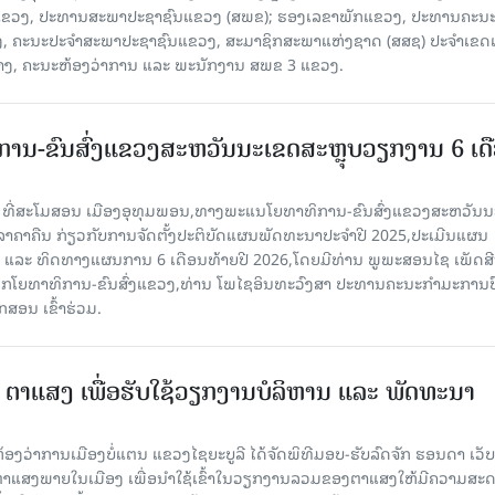
ຂາພັກແຂວງ, ປະທານສະພາປະຊາຊົນແຂວງ (ສພຂ); ຮອງເລຂາພັກແຂວງ, ປະທານຄະນ
, ຄະນະປະຈໍາສະພາປະຊາຊົນແຂວງ, ສະມາຊິກສະພາແຫ່ງຊາດ (ສສຊ) ປະຈໍາເຂດເ
້າງ, ຄະນະຫ້ອງວ່າການ ແລະ ພະນັກງານ ສພຂ 3 ແຂວງ.
ານ-ຂົນສົ່ງແຂວງສະຫວັນນະເຂດສະຫຼຸບວຽກງານ 6 ເດ
6 ທີ່ສະໂມສອນ ເມືອງອຸທຸມພອນ,ທາງພະແນໂຍທາທິການ-ຂົນສົ່ງແຂວງສະຫວັນນ
ີລາຄາຄືນ ກ່ຽວກັບການຈັດຕັ້ງປະຕິບັດແຜນພັດທະນາປະຈໍາປີ 2025,ປະເມີນແຜນ
ປີ ແລະ ທິດທາງແຜນການ 6 ເດືອນທ້າຍປີ 2026,ໂດຍມີທ່ານ ພູພະສອນໄຊ ເພັດສີ
ໂຍທາທິການ-ຂົນສົ່ງແຂວງ,ທ່ານ ໂພໄຊອິນທະວົງສາ ປະທານຄະນະກໍາມະການປ
ສອນ ເຂົ້າຮ່ວມ.
3 ຕາແສງ ເພື່ອຮັບໃຊ້ວຽກງານບໍລິຫານ ແລະ ພັດທະນາ
ີ່ຫ້ອງວ່າການເມືອງບໍ່ແຕນ ແຂວງໄຊຍະບູລີ ໄດ້ຈັດພິທີມອບ-ຮັບລົດຈັກ ຮອນດາ ເວັບ
ຕາແສງພາຍໃນເມືອງ ເພື່ອນໍາໃຊ້ເຂົ້າໃນວຽກງານລວມຂອງຕາແສງໃຫ້ມີຄວາມສະ