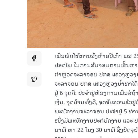
ເພື່ອເຮັດໃຫ້ການສົ່ງທ້າຍປີເກົ່າ ພ
ປອດໄພ ໃນການສັນຈອນຕາມເສັ້ນທາງ
ຕຳຫຼວດຈະລາຈອນ ປກສ ແຂວງຫຼວງນໍ
ຈະລາຈອນ ປກສ ແຂວງຫຼວງນໍ້າທາໄດ້
ຢູ່ 6 ຈຸດຄື: ປະຈຳຢູ່ຫ້ອງການເພື່ອ
ເງິນ, ຈຸດບ້ານທົ່ງດີ, ຈຸດຈັບຄວາມໄວ
ພະນັກງານຈະລາຈອນ ປະຈໍາຢູ່ 5 ທ່
ໜຶ່ງມີພະນັກງານປະຕິບັດງານ ແລະ ປະ
ນາທີ ຫາ 22 ໂມງ 30 ນາທີ ຊຶ່ງປັດຈຸບັ