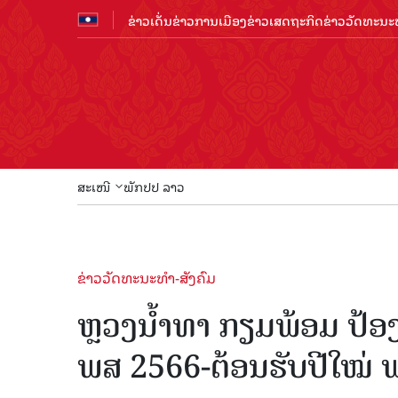
ຂ່າວເດັ່ນ
ຂ່າວການເມືອງ
ຂ່າວເສດຖະກິດ
ຂ່າວວັດທະນະທ
ສະເໜີ
ພັກປປ ລາວ
ຂ່າວວັດທະນະທຳ-ສັງຄົມ
ຫຼວງນໍ້າທາ ກຽມພ້ອມ ປ້ອງ
ພສ 2566-ຕ້ອນຮັບປີໃໝ່ 