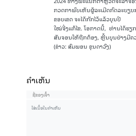
2024 ທາງພະແນກຕໍາຫຼວດຈະລາຈອນ
ກວດກາພົບເຫັນຜູ້ລະເມີດກົດລະບຽບກ
ຂອບເຂດ ຈະໄດ້ກັກໄວ້ແລ້ວບຸນປີ
ໃໝ່ຈີ່ງແກ້ໄຂ. ໂອກາດນີ້, ທ່ານໄດ້ຮຽ
ສັນຈອນໃຫ້ຖືກຕ້ອງ, ຫຼີ້ນບຸນຢ່າງ
(ຂ່າວ: ສົມພອນ ຂຸນດາວົງ)
ຄໍາເຫັນ