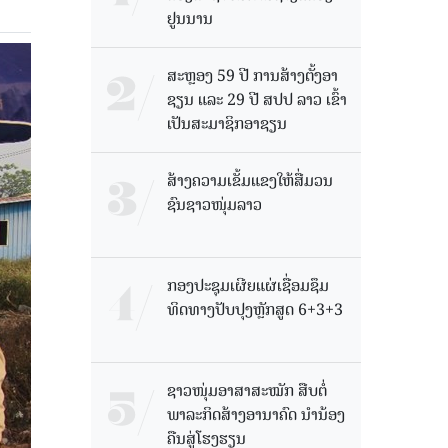
ຢູນນານ
ສະຫຼອງ 59 ປີ ການສ້າງຕັ້ງອາ
ຊຽນ ແລະ 29 ປີ ສປປ ລາວ ເຂົ້າ
ເປັນສະມາຊິກອາຊຽນ
ສ້າງຄວາມເຂັ້ມແຂງໃຫ້ສື່ມວນ
ຊົນຊາວໜຸ່ມລາວ
ກອງປະຊຸມເຜີຍແຜ່ເຊື່ອມຊຶມ
ທິດທາງປັບປຸງຫຼັກສູດ 6+3+3
ຊາວໜຸ່ມອາສາສະໝັກ ສືບຕໍ່
ພາລະກິດສ້າງອານາຄົດ ນໍານ້ອງ
ຄືນສູ່ໂຮງຮຽນ