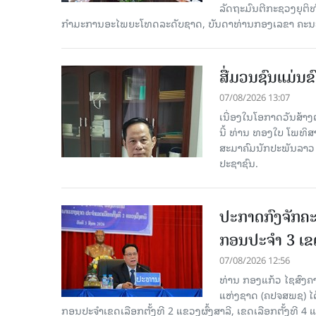
ລັດຖະມົນຕີກະຊວງຍຸຕ
ກໍາມະການອະໄພຍະໂທດລະດັບຊາດ, ບັນດາທ່ານກອງເລຂາ ຄະນະ
ສື່ມວນຊົນແມ່ນຂົ
07/08/2026 13:07
ເນື່ອງໃນໂອກາດວັນສ້າງຕ
ນີ້ ທ່ານ ທອງໃບ ໂພທິ
ສະມາຄົມນັກປະພັນລາວ ໄ
ປະຊາຊົນ.
ປະກາດກົງຈັກຄະ
ກອນປະຈໍາ 3 ເຂດ
07/08/2026 12:56
ທ່ານ ກອງແກ້ວ ໄຊສົ
ແຫ່ງຊາດ (ຄປຈສພຊ) ໄດ
ກອນປະຈໍາເຂດເລືອກຕັ້ງທີ 2 ແຂວງຜົ້ງສາລີ, ເຂດເລືອກຕັ້ງທີ 4