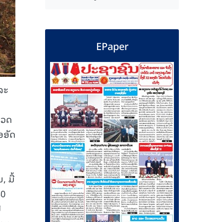
EPaper
ລະ
ຼວດ
ອອັດ
 ມື້
30
ີ