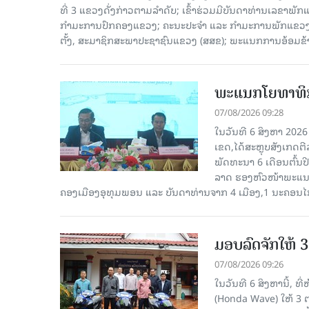
ທີ່ 3 ແຂວງດັ່ງກ່າວຕາມລຳດັບ; ເຂົ້າຮ່ວມມີບັນດາທ່ານເລ
ກໍາມະການປົກຄອງແຂວງ; ຄະນະປະຈໍາ ແລະ ກໍາມະການພັກແຂວງ
ຕັ້ງ, ສະມາຊິກສະພາປະຊາຊົນແຂວງ (ສສຂ); ພະແນກການອ້ອມຂ
ພະແນກໂຍທາທິກ
07/08/2026 09:28
ໃນວັນທີ 6 ສິງຫາ 202
ເຂດ,ໄດ້ສະຫຼຸບສັງເກດຕ
ພັດທະນາ 6 ເດືອນຕົ້ນ
ລາດ ຮອງຫົວໜ້າພະແນກ
ຄອງເມືອງອຸທຸມພອນ ແລະ ບັນດາທ່ານຈາກ 4 ເມືອງ,1 ນະຄອນໄກ
ມອບລົດຈັກໃຫ້ 
07/08/2026 09:26
ໃນວັນທີ 6 ສິງຫານີ້, ທ
(Honda Wave) ໃຫ້ 3 