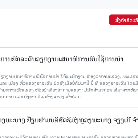
ສົ່ງຄໍາຄິດເຫ
ັດການຍົກລະດັບວຽກງານເສນາທິການຮັບໃຊ້ການນໍາ
ັບວຽກງານເສນາທິການຮັບໃຊ້ການນໍາ ໃຫ້ພະນັກງານ ຫ້ອງວ່າການແຂວງ, ພະແນກ
 ເມືອງ ທົ່ວແຂວງສາລະວັນ ປິດລົງເມື່ອ​ບໍ່​ດົນ​ມາ​ນີ້ ນີ້ ທີ່ ແຂວງສາລະວັນ ໂດຍ​ມ
ກຳມະການພັກແຂວງ ຫົວໜ້າຫ້ອງວ່າການແຂວງ; ມີນັກສຳມະກອນ ທີ່ມາຈາກຫ້ອງ
ກການ ແລະ ອົງການອ້ອມຂ້າງແຂວງ ເຂົ້າຮ່ວມ.
ະບາງ ຢ້ຽມ​ຢາມບໍ​ລິ​ສັດຊີມັງຫຼວງພະບາງ ຈຽງເກີ ຈໍ
ົງ ເລ​ຂາ​ຄະ​ນະ​ບໍ​ລິ​ຫານ​ງານ​ພັກແຂວງປະທານສະພາປະຊາຊົນ ແຂວງຫຼວງພະບາງ 