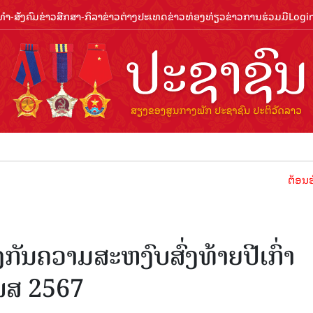
ຳ-ສັງຄົມ
ຂ່າວສືກສາ-ກິລາ
ຂ່າວຕ່າງປະເທດ
ຂ່າວທ່ອງທ່ຽວ
ຂ່າວການຮ່ວມມື
Logi
ຕ້ອນຮັບປີທ່ອງທ
ກັນຄວາມສະຫງົບສົ່ງທ້າຍປີເກົ່າ
ພສ 2567