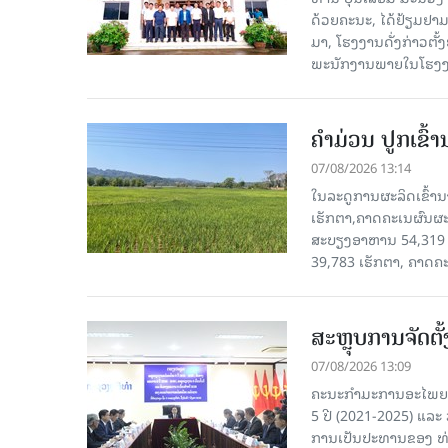
ດ້ວຍຄະນະ, ໄດ້ຢ້ຽມຢາມ-ເຮ
ມາ, ໂຮງ​ງານ​ດັ່ງ​ກ່າວ
ພະນັກງານພາຍໃນໂຮງງ
ຄໍາມ່ວນ ປູກເຂົ້
07/08/2026 13:14
ໃນລະດູການຜະລິດເຂົ້ານ
ເຮັກຕາ,ຄາດຄະເນຜົນຜະ
ສະບຽງອາຫານ 54,319 ເ
39,783 ເຮັກຕາ, ຄາດຄ
ສະຫຼຸບການຈັດຕ
07/08/2026 13:09
ຄະນະກຳມະການອະໄພຍະໂ
5 ປີ (2021-2025) ແລະ 
ການເປັນປະທານຂອງ ທ່