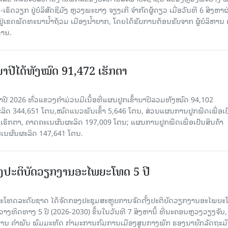
ັດວຽກ ຢູ່ບໍລິສັດຊີມັງ ຫຼວງພະບາງ ຈຽງເກີ ຈໍາກັດຜູ້ດຽວ ເມື່ອ​ວັນ​ທີ 6 ສິງ​ຫາ​ຜ
ຕັ້ງຢູ່ເຂດພັດທະນານ້ຳຖ້ວມ ເມືອງນໍ້າບາກ, ໂດຍໄດ້ຮັບການຕ້ອນຮັບຈາກ ຜູ້ບໍລິຫານ
ານ.
ານາປີໄດ້ທັງໝົດ 91,472 ເຮັກຕາ
າປີ 2026 ທົ່ວແຂວງຄໍາມ່ວນມີເນື້ອທີ່ແຜນປູກເຂົ້ານາປີລວມທັງໝົດ 94,102
ລິດ 344,651 ໂຕນ,ໝົດແນວພັນເຂົ້າ 5,646 ໂຕນ, ສ່ວນແຜນການປູກພືດເພື່ອເປ
ຮັກຕາ, ຄາດຄະເນຜົນຜະລິດ 197,009 ໂຕນ; ແຜນການປູກພືດເພື່ອເປັນສິນຄ້າ
ະເນຜົນຜະລິດ 147,641 ໂຕນ.
ັ້ງປະຕິບັດວຽກງານອະໄພຍະໂທດ 5 ປີ
ທດລະດັບຊາດ ໄດ້ຈັດກອງປະຊຸມສະຫຼຸບການຈັດຕັ້ງປະຕິບັດວຽກງານອະໄພຍ
ວາງທິດທາງ 5 ປີ (2026-2030) ຂຶ້ນໃນວັນທີ 7 ສິງຫານີ້ ທີ່ນະຄອນຫຼວງວຽງຈັນ
ານ ຄໍາພັນ ພົມມະທັດ ກຳມະການກົມການເມືອງສູນກາງພັກ ຮອງນາຍົກລັດຖະມົ