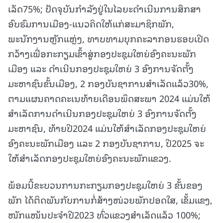
ເລັດ75%; ປັດຈຸບັນກຳລັງຢູ່ໃນໄລຍະດໍາເນີນການສຶກສາ
ອົບຮົມການເມືອງ-ແນວຄິດໃຫ້ແກ່ສະມາຊິກພັກ,
ພະນັກງານຫຼັກແຫຼ່ງ, ທາບທາມບຸກຄະລາກອນຮອບເປີດ
ກວ້າງເພື່ອກະກຽມເຂົ້າສູ່ກອງປະຊຸມໃຫຍ່ອົງຄະນະພັກ
ເມືອງ ແລະ ດໍາເນີນກອງປະຊຸມໃຫຍ່ 3 ອົງການຈັດຕັ້ງ
ມະຫາຊົນຂັ້ນເມືອງ, 2 ກອງບັນຊາການສໍາເລັດແລ້ວ30%,
ຕາມແຜນຄາດຄະເນທ້າຍເດືອນພຶດສະພາ 2024 ແມ່ນໃຫ້
ສໍາເລັດການດໍາເນີນກອງປະຊຸມໃຫຍ່ 3 ອົງການຈັດຕັ້ງ
ມະຫາຊົນ, ທ້າຍປີ2024 ແມ່ນໃຫ້ສໍາເລັດກອງປະຊຸມໃຫຍ່
ອົງຄະນະພັກເມືອງ ແລະ 2 ກອງບັນຊາການ, ປີ2025 ຈະ
ໃຫ້ສໍາເລັດກອງປະຊຸມໃຫຍ່ອົງຄະນະພັກແຂວງ.
ພ້ອມນີ້ຂະບວນການກະກຽມກອງປະຊຸມໃຫຍ່ 3 ຂັ້ນຂອງ
ພັກ ໄດ້ຕິດພັນກັບການກໍ່ສ້າງໜ່ວຍພັກປອດໃສ, ເຂັ້ມແຂງ,
ໜັກແໜ້ນປະຈໍາປີ2023 ທົ່ວແຂວງສໍາເລັດແລ້ວ 100%;