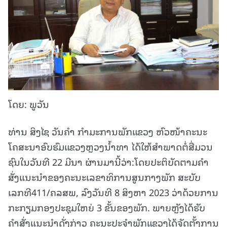
ໂດຍ: ພູວັນ
ທ່ານ ສິງໄຊ ວັນຄຳ ກຳມະການພັກແຂວງ ຫົວໜ້າຄະນະ
ໂຄສະນາອົບຮົມແຂວງຫຼວງນໍ້າທາ ໄດ້ໃຫ້ສຳພາດຕໍ່ສື່ມວນ
ຊົນໃນວັນທີ 22 ມີນາ ຜ່ານມານີ້ວ່າ:ໂດຍປະຕິບັດຕາມຄໍາ
ສັ່ງແນະນໍາຂອງຄະນະເລຂາທິການສູນກາງພັກ ສະບັບ
ເລກທີ411/ຄລສພ, ລົງວັນທີ 8 ສິງຫາ 2023 ວ່າດ້ວຍການ
ກະກຽມກອງປະຊຸມໃຫຍ່ 3 ຂັ້ນຂອງພັກ. ພາຍຫຼັງໄດ້ຮັບ
ຄຳສັ່ງແນະນຳດັ່ງກ່າວ ຄະນະປະຈໍາພັກແຂວງໄດ້ຈັດຕັ້ງການ