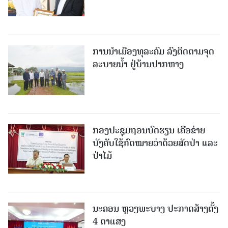
ການນໍາເມືອງທຸລະຄົມ ລົງຕິດຕາມຈຸດ
ລະບາຍນໍ້າ ຢູ່ບ້ານປາກຫາງ
ກອງປະຊຸມຖອນບົດຮຽນ ເຄືອຂ່າຍ
ບັງຄັບໃຊ້ກົດໝາຍວ່າດ້ວຍສັດປ່າ ແລະ
ປ່າໄມ້
ນະຄອນ ຫຼວງພະບາງ ປະ​ກາດ​ສ້າງ​ຕັ້ງ
4 ຕາແສງ