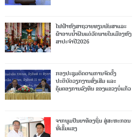
ໄຟຟ້າຫົງສາຖວາຍທຽນພັນສາແລະ
ຜ້າອາບນໍ້າຝົນແດ່ວັດພາຍໃນເມືອງຫົງ
ສາປະຈໍາປີ2026
ກອງປະຊຸມຕິດຕາມການຈັດຕັ້ງ
ປະຕິບັດວຽກງານສົ່ງເສີມ ແລະ
ຄຸ້ມຄອງການລົງທຶນ ຂອງແຂວງບໍ່ແກ້ວ
ຈາກພູມປັນຍາທ້ອງຖິ່ນ ສູ່ສະຫະກອນ
ທີ່ເຂັ້ມແຂງ