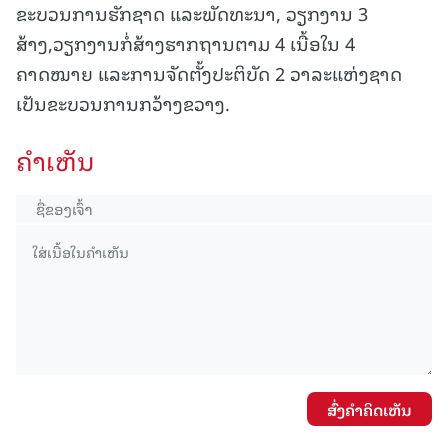
ຂະບວນການຮັກຊາດ ແລະພັດທະນາ, ວຽກງານ 3
ສ້າງ,ວຽກງານກໍ່ສ້າງຮາກຖານຕາມ 4 ເນື້ອໃນ 4
ຄາດໝາຍ ແລະການຈັດຕັ້ງປະຕິບັດ 2 ວາລະແຫ່ງຊາດ
ເປັນຂະບວນການກວ້າງຂວາງ.
ຄໍາເຫັນ
ສົ່ງຄໍາຄິດເຫັນ