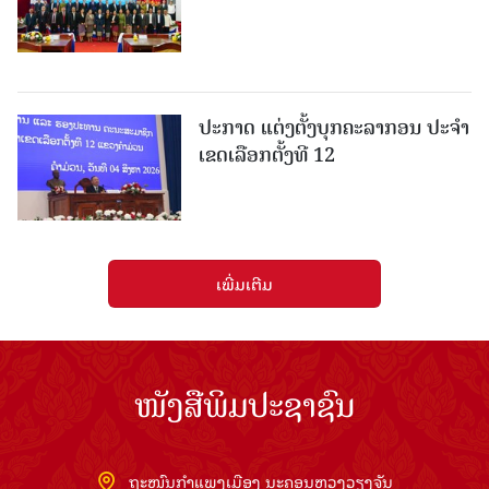
ປະກາດ ແຕ່ງຕັ້ງບຸກຄະລາກອນ ປະຈໍາ
ເຂດເລືອກຕັ້ງທີ 12
ເພີ່ມເຕີມ
ໜັງສືພິມປະຊາຊົນ
ຖະໜົນກຳແພງເມືອງ ນະຄອນຫຼວງວຽງຈັນ