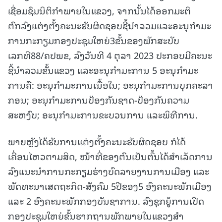
ເຊື່ອມຊຶມນິຕິກໍາພາຍໃນແຂວງ, ຈາກນັ້ນໄດ້ອອກມະຕິ
ຕົກລົງແຕ່ງຕັ້ງຄະນະຮັບຜິດຊອບຊີ້ນໍາລວມແລະອະນຸກໍາມະ
ການກະກຽມກອງປະຊຸມໃຫຍ່3ຂັ້ນຂອງພັກສະບັບ
ເລກທີ88/ຄປພຂ, ລົງວັນທີ 4 ຕຸລາ 2023 ປະກອບມີຄະນະ
ຊີ້ນໍາລວມຂັ້ນແຂວງ ແລະອະນຸກໍາມະການ 5 ອະນຸກໍາມະ
ການຄື: ອະນຸກໍາມະການເນື້ອໃນ; ອະນຸກໍາມະການບຸກຄະລາ
ກອນ; ອະນຸກໍາມະການປ້ອງກັນຊາດ-ປ້ອງກັນຄວາມ
ສະຫງົບ; ອະນຸກໍາມະການຂະບວນການ ແລະພິທີການ.
ພາຍຫຼັງໄດ້ຮັບການແຕ່ງຕັ້ງຄະນະຮັບຜິດຊອບ ກໍໄດ້
ເຄື່ອນໄຫວຕາມສິດ, ໜ້າທີ່ຂອງຕົນເປັນຕົ້ນໄດ້ສໍາເລັດການ
ລົງແນະນໍາການກະກຽມຮ່າງບົດລາຍງານການເມືອງ ແລະ
ພັດທະນາເສດຖະກິດ-ສັງຄົມ 5ປີຂອງ5 ອົງຄະນະພັກເມືອງ
ແລະ 2 ອົງຄະນະພັກກອງບັນຊາການ. ລົງຊຸກຍູ້ການເປີດ
ກອງປະຊຸມໃຫຍ່ຂັ້ນຮາກຖານພັກພາຍໃນແຂວງສໍາ