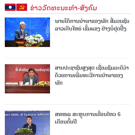
ຂ່າວວັດທະນະທຳ-ສັງຄົມ
ພາຍໃຕ້ການນໍາພາຂອງພັກ ສື່ມວນຊົນ
ລາວເຕີບໃຫຍ່ ເຂັ້ມແຂງ ຢ່າງບໍ່ຢຸດຢັ້ງ
ສານປະຊາຊົນສູງສຸດ ເຊື່ອມຊຶມມະຕິວ່າ
ດ້ວຍການເພີ່ມທະວີການນຳພາຂອງ
ພັກ
ສທໜລ ສະຫຼຸບການເຄື່ອນໄຫວ 6
ເດືອນຕົ້ນປີ