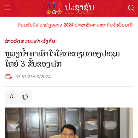
ຕ້ອນຮັບປີທ່ອງທ່ຽວລາວ 2024 ປະຊາຊົນລາວທຸກຄົນຈົ່ງພ້ອມເປັນເຈົ້າພ
ຂ່າວວັດທະນະທຳ-ສັງຄົມ
ຫຼວງນໍ້າທາເອົາໃຈໃສ່ກະກຽມກອງປະຊຸມ
ໃຫຍ່ 3 ຂັ້ນຂອງພັກ
07:57 23/03/2024