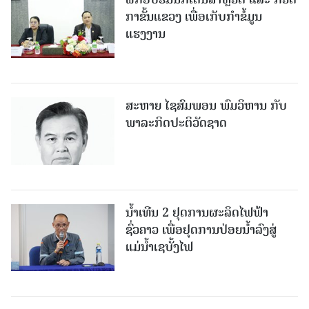
ກາຂັ້ນແຂວງ ເພື່ອເກັບກຳຂໍ້ມູນ
ແຮງງານ
ສະຫາຍ ໄຊສົມພອນ ພົມວິຫານ ກັບ
ພາລະກິດປະຕິວັດຊາດ
ນໍ້າເທີນ 2 ຢຸດການຜະລິດໄຟຟ້າ
ຊົ່ວຄາວ ເພື່ອຢຸດການປ່ອຍນໍ້າລົງສູ່
ແມ່ນໍ້າເຊບັ້ງໄຟ