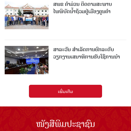
ສ​ພ​ຂ ຄໍາມ່ວນ ຕິດຕາມສະພາບ
ໄພພິບັດນໍ້າຖ້ວມຢູ່ເມືອງຄູນຄໍາ
ສາລະວັນ ສໍາເລັດການຍົກລະດັບ
ວຽກງານເສນາທິການຮັບໃຊ້ການນໍາ
ເພີ່ມເຕີມ
ໜັງສືພິມປະຊາຊົນ