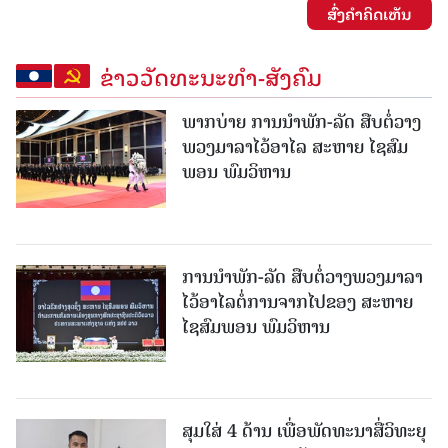
ສົ່ງຄໍາຄິດເຫັນ
ຂ່າວວັດທະນະທຳ-ສັງຄົມ
ພາກບ່າຍ ການນໍາພັກ-ລັດ ສືບຕໍ່ວາງ
ພວງມາລາໄວ້ອາໄລ ສະຫາຍ ໄຊສົມ
ພອນ ພົມວິຫານ
ການນໍາພັກ-ລັດ ສືບຕໍ່ວາງພວງມາລາ
ໄວ້ອາໄລຕໍ່ການຈາກໄປຂອງ ສະຫາຍ
ໄຊສົມພອນ ພົມວິຫານ
ສຸມໃສ່ 4 ດ້ານ ເພື່ອພັດທະນາສື່ວິທະຍຸ