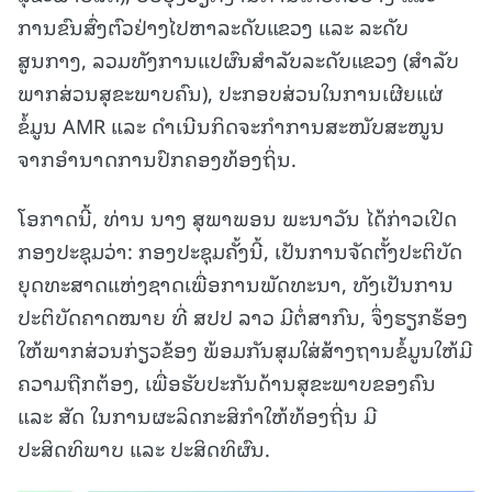
ການຂົນສົ່ງຕົວຢ່າງໄປຫາລະດັບແຂວງ ແລະ ລະດັບ
ສູນກາງ, ລວມທັງການແປຜົນສໍາລັບລະດັບແຂວງ (ສຳລັບ
ພາກສ່ວນສຸຂະພາບຄົນ), ປະກອບສ່ວນໃນການເຜີຍແຜ່
ຂໍ້ມູນ AMR ແລະ ດໍາເນີນກິດຈະກໍາການສະໜັບສະໜູນ
ຈາກອຳນາດການປົກຄອງທ້ອງຖິ່ນ.
ໂອກາດນີ້, ທ່ານ ນາງ ສຸພາພອນ ພະນາວັນ ໄດ້ກ່າວເປີດ
ກອງປະຊຸມວ່າ: ກອງປະຊຸມຄັ້ງນີ້, ເປັນການຈັດຕັ້ງປະຕິບັດ
ຍຸດທະສາດແຫ່ງຊາດເພື່ອການພັດທະນາ, ທັງເປັນການ
ປະຕິບັດຄາດໝາຍ ທີ່ ສປປ ລາວ ມີຕໍ່ສາກົນ, ຈຶ່ງຮຽກຮ້ອງ
ໃຫ້ພາກສ່ວນກ່ຽວຂ້ອງ ພ້ອມກັນສຸມໃສ່ສ້າງຖານຂໍ້ມູນໃຫ້ມີ
ຄວາມຖືກຕ້ອງ, ເພື່ອຮັບປະກັນດ້ານສຸຂະພາບຂອງຄົນ
ແລະ ສັດ ໃນການຜະລິດກະສິກຳໃຫ້ທ້ອງຖີ່ນ ມີ
ປະສິດທິພາບ ແລະ ປະສິດທິຜົນ.