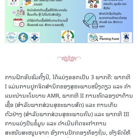
ການຝຶກອົບຮົມຄັ້ງນີ, ໄດ້ແບ່ງອອກເປັນ 3 ພາກຄື: ພາກທີ
I ແມ່ນການປູກຈິດສໍານຶກຂອງສຸຂະພາບໜຶ່ງດຽວ ແລະ ຄໍາ
ແນະນໍານະໂຍບາຍ AMR, ພາກທີ II ການທົດລອງຢາຕ້ານ
ເຊື້ອ (ສຳລັບພາກສ່ວນສຸຂະພາບສັດ) ແລະ ການເກັບ
ຕົວຢ່າງ (ສຳລັບພາກສ່ວນສຸຂະພາບຄົນ) ແລະ ພາກທີ III
ການແບ່ງປັນຂໍ້ມູນ ແລະ ດໍາເນີນກິດຈະກໍາການ
ສະໜັບສະໜູນຈາກ ອົງການປົກຄອງທ້ອງຖິ່ນ, ທັງຈັດໃຫ້