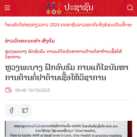
ນຮັບປີທ່ອງທ່ຽວລາວ 2024 ປະຊາຊົນລາວທຸກຄົນຈົ່ງພ້ອມເປັນເຈົ້າພາບທີ່ດີ ຕ
ຂ່າວວັດທະນະທຳ-ສັງຄົມ
ຫຼວງພະບາງ ຝຶກອົບຮົມ ການແກ້ໄຂບັນຫາການຕ້ານຕໍ່ຢາຕ້ານເຊື້ອໃຫ້
ວິຊາການ
ຫຼວງພະບາງ ຝຶກອົບຮົມ ການແກ້ໄຂບັນຫາ
ການຕ້ານຕໍ່ຢາຕ້ານເຊື້ອໃຫ້ວິຊາການ
09:48 10/10/2025