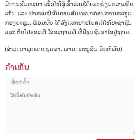
ມີການສົນທະນາ ເພື່ອໃຫ້ຜູ້ເຂົ້າຮ່ວມໄດ້ແລກປ່ຽນຄວາມຄິດ
ເຫັນ ແລະ ນຳສະເໜີຜົນການສົນທະນາກ່ອນການສະຫຼຸບ
ກອງປະຊຸມ, ພ້ອມນັ້ນ ໄດ້ລົງແຈກຢາຍໂປສເຕີໃຫ້ປະຊາຊົນ
ແລະ ຕິດໂປຣສະເຕີ ໃສ່ສະຖານທີ ທີ່ມີຊຸມຊົນອາໄສຢູ່ຫຼາຍ.
(ຂ່າວ: ອາພຸດເດດ ບຸບຜາ, ພາບ: ທະນູສິນ ອິດທິພົນ)
ຄໍາເຫັນ