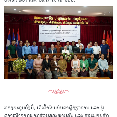
ກອງປະຊຸມຄັ້ງນີ້, ໄດ້ເຕົ້າໂຮມບັນດາຜູ້ຊ່ຽວຊານ ແລະ ຜູ້
ຕາງໜ້າຈາກພາກສ່ວນສຸຂະພາບຄົນ ແລະ ສຸຂະພາບສັດ