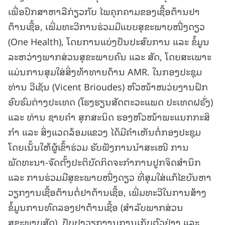
ເພື່ອປຶກສາຫາລືກ່ຽວກັບ ໄພຄຸກຄາມຂອງເຊື້ອຕ້ານຢາ
ຕ້ານເຊື້ອ, ເພີ່ມທະວີການຮ່ວມມືແບບສຸຂະພາບໜື່ງດຽວ
(One Health), ໂດຍການແບ່ງປັນປະສົບການ ແລະ ຂໍ້ມູນ
ລະຫວ່າງພາກສ່ວນສຸຂະພາບຄົນ ແລະ ສັດ, ໂດຍສະເພາະ
ແມ່ນການສຸມໃສ່ສິ່ງທ້າທາຍດ້ານ AMR. ໃນກອງປະຊຸມ
ທ່ານ ວີເຊັນ (Vicent Brioudes) ຫົວໜ້າໜວ່ຍງານຝຶກ
ອົບຮົມຕ່າງປະເທດ (ໂຮງຮຽນສັດຕະວະແພດ ປະເທດຝຣັ່ງ)
ແລະ ທ່ານ ຊາຍຄໍາ ສຸກສະນິດ ຮອງຫົວໜ້າພະແນກກະສິ
ກໍາ ແລະ ສິ່ງແວດລ້ອມແຂວງ ໄດ້ມີຄຳເຫັນຕໍ່ກອງປະຊຸມ
ໂດຍເນັ້ນໃຫ້ຜູ້ເຂົ້າຮ່ວມ ຮັບຟັງການນຳສະເໜີ ການ
ພັດທະນາ-ຈັດຕັ້ງປະຕິບັດກິດຈະກຳການປູກຈິດສໍານຶກ
ແລະ ການຮ່ວມມືສຸຂະພາບໜື່ງດຽວ ທີ່ສຸມໃສ່ແກ້ໄຂບັນຫາ
ວຽກງານເຊື້ອຕ້ານຕໍ່ຢາຕ້ານເຊື້ອ, ເພີ່ມທະວີໃນການສ້າງ
ຂໍ້ມູນການທົດລອງຢາຕ້ານເຊື້ອ (ສຳລັບພາກສ່ວນ
ສຸຂະພາບສັດ), ປັບປຸງວຽກງານການເກັບຕົວຢ່າງ ແລະ