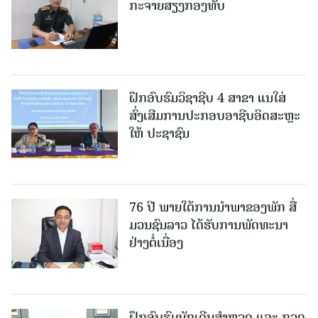
ກະຈາຍສຽງກອງທັບ
ຝຶກອົບຮົມວິຊາຊີບ 4 ສາຂາ ແນໃສ່
ສົ່ງເສີມການປະກອບອາຊີບອິດສະຫຼະ
ໃຫ້ ປະຊາຊົນ
76 ປີ ພາຍໃຕ້ການນໍາພາຂອງພັກ ສື່
ມວນຊົນລາວ ໄດ້ຮັບການພັດທະນາ
ຢ່າງຕໍ່ເນື່ອງ
ຝຶກອົບຮົມນັກເດີນສຳຫຼວດ ແລະ ກວດ