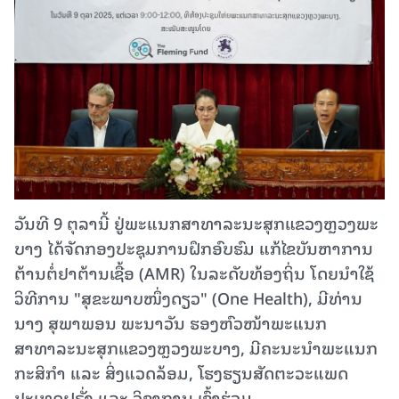
ວັນທີ 9 ຕຸລານີ້ ຢູ່ພະແນກສາທາລະນະສຸກແຂວງຫຼວງພະ
ບາງ ໄດ້ຈັດກອງປະຊຸມການຝຶກອົບຮົມ ແກ້ໄຂບັນຫາການ
ຕ້ານຕໍ່ຢາຕ້ານເຊື້ອ (AMR) ໃນລະດັບທ້ອງຖິ່ນ ໂດຍນຳໃຊ້
ວິທີການ "ສຸຂະພາບໜຶ່ງດຽວ" (One Health), ມີທ່ານ
ນາງ ສຸພາພອນ ພະນາວັນ ຮອງຫົວໜ້າພະແນກ
ສາທາລະນະສຸກແຂວງຫຼວງພະບາງ, ມີຄະນະນຳພະແນກ
ກະສິກຳ ແລະ ສິ່ງແວດລ້ອມ, ໂຮງຮຽນສັດຕະວະແພດ
ປະເທດຝຣັ່ງ ແລະ ວິຊາການ ເຂົ້າຮ່ວມ.