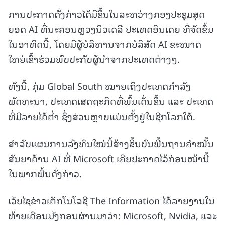
ການປະກາດດັ່ງກ່າວໄດ້ມີຂຶ້ນໃນລະຫວ່າງກອງປະຊຸມສຸດ
ຍອດ AI ທີ່ນະຄອນຫຼວງນິວເດລີ ປະເທດອິນເດຍ ທີ່ຈັດຂຶ້ນ
ໃນອາທິດນີ້, ໂດຍມີຜູ້ບໍລິຫານຈາກບໍລິສັດ AI ຂະໜາດ
ໃຫຍ່ເຂົ້າຮ່ວມພົບປະກັບຜູ້ນຳຈາກປະເທດຕ່າງໆ.
ທັງນີ້, ກຸ່ມ Global South ໝາຍເຖິງປະເທດກຳລັງ
ພັດທະນາ, ປະເທດເສດຖະກິດທີ່ພົ້ນເດັ່ນຂຶ້ນ ແລະ ປະເທດ
ທີ່ມີລາຍໄດ້ຕ່ຳ ຊຶ່ງສ່ວນຫຼາຍແມ່ນຕັ້ງຢູ່ໃນຊີກໂລກໃຕ້.
ສຳລັບແຜນການລົງທຶນໃໝ່ນີ້ສ້າງຂຶ້ນບົນພື້ນຖານຄຳໝັ້ນ
ສັນຍາດ້ານ AI ທີ່ Microsoft ເຄີຍປະກາດໄວ້ກ່ອນໜ້ານີ້
ໃນພາກພື້ນດັ່ງກ່າວ.
ເວັບໄຊຂ່າວເຕັກໂນໂລຊີ The Information ໄດ້ລາຍງານໃນ
ທ້າຍເດືອນມັງກອນຜ່ານມາວ່າ: Microsoft, Nvidia, ແລະ