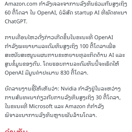
Amazon.com ກຳລັງເຈລະຈາການລົງທຶນຮ່ວມກັນສູງເຖິງ
60 ຕື້ໂດລາ ໃນ OpenAI, ບໍລິສັດ startup AI ທີ່ພັດທະນາ
ChatGPT.
ການເຄື່ອນໄຫວດັ່ງກ່າວເກີດຂຶ້ນໃນຂະນະທີ່ OpenAI
ກຳລັງພະຍາຍາມລະດົມທຶນສູງເຖິງ 100 ຕື້ໂດລາເພື່ອ
ສະໜັບສະໜູນແຜນການຂະຫຍາຍທຸລະກິດດ້ານ AI ແລະ
ສູນຂໍ້ມູນຂອງຕົນ. ໂດຍຮອບການລະດົມທຶນນີ້ຈະເຮັດໃຫ້
OpenAI ມີມູນຄ່າປະມານ 830 ຕື້ໂດລາ.
ບົດລາຍງານຊີ້ໃຫ້ເຫັນວ່າ: Nvidia ກຳລັງຢູ່ໃນລະຫວ່າງ
ການສົນທະນາກ່ຽວກັບການລົງທຶນສູງເຖິງ 30 ຕື້ໂດລາ,
ໃນຂະນະທີ່ Microsoft ແລະ Amazon ກໍກຳລັງ
ພິຈາລະນາການລົງທຶນຫຼາຍພັນລ້ານໂດລາ.
ຄໍາເຫັນ