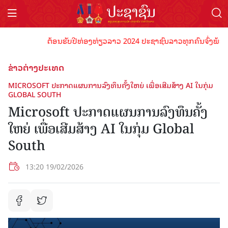
ຕ້ອນຮັບປີທ່ອງທ່ຽວລາວ 2024 ປະຊາຊົນລາວທຸກຄົນຈົ່ງພ້ອມເປັນເ
ຂ່າວຕ່າງປະເທດ
MICROSOFT ປະກາດແຜນການລົງທຶນຄັ້ງໃຫຍ່ ເພື່ອເສີມສ້າງ AI ໃນກຸ່ມ
GLOBAL SOUTH
Microsoft ປະກາດແຜນການລົງທຶນຄັ້ງ
ໃຫຍ່ ເພື່ອເສີມສ້າງ AI ໃນກຸ່ມ Global
South
13:20 19/02/2026