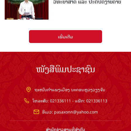
ວິທະຍາສາດ ແລະ ປະຕິບັດງ່າຍດາຍ
ເພີ່ມເຕີມ
ໜັງສືພິມປະຊາຊົນ
ຖະໜົນກຳແພງເມືອງ ນະຄອນຫຼວງວຽງຈັນ
ໂທລະສັບ: 021336111 - ແຟັກ: 021336113
ອີເມວ:
pasaxonn@yahoo.com
ສຳ​ນັກ​ຂ່າວ​ສານ​ທີ່​ສຳ​ຄັນ​