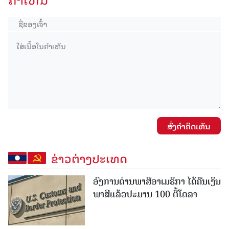
ສົ່ງຄໍາຄິດເຫັນ
ຂ່າວຕ່າງປະເທດ
ອົງການດ່ານພາສີອາເມຣິກາ ໄດ້ຄືນເງິນ
ພາສີແລ້ວປະມານ 100 ຕື້ໂດລາ