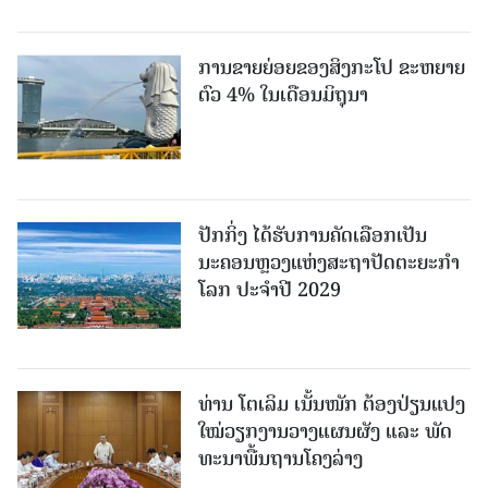
ການຂາຍຍ່ອຍຂອງສິງກະໂປ ຂະຫຍາຍ
ຕົວ 4% ໃນເດືອນມິຖຸນາ
ປັກກິ່ງ ໄດ້ຮັບການຄັດເລືອກເປັນ
ນະຄອນຫຼວງແຫ່ງສະຖາປັດຕະຍະກຳ
ໂລກ ປະຈຳປີ 2029
ທ່ານ ໂຕ​ເລິມ ເນັ້ນໜັກ ຕ້ອງ​ປ່ຽນ​ແປງ​
ໃໝ່​ວຽກ​ງານ​ວາງ​ແຜນ​ຜັງ ແລະ ​ພັດ​
ທະ​ນາ​ພື້ນ​ຖານ​ໂຄງ​ລ່າງ