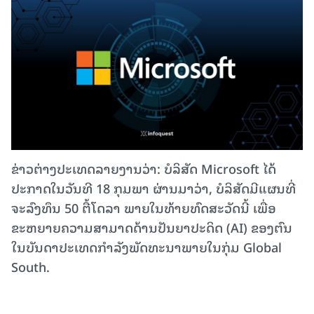
ຂ່າວຕ່າງປະເທດລາຍງານວ່າ: ບໍລິສັດ Microsoft ໄດ້
ປະກາດໃນວັນທີ 18 ກຸມພາ ຜ່ານມາວ່າ, ບໍລິສັດມີແຜນທີ່
ຈະລົງທຶນ 50 ຕື້ໂດລາ ພາຍໃນທ້າຍທົດສະວັດນີ້ ເພື່ອ
ຂະຫຍາຍຄວາມສາມາດດ້ານປັນຍາປະດິດ (AI) ຂອງຕົນ
ໃນບັນດາປະເທດກຳລັງພັດທະນາພາຍໃນກຸ່ມ Global
South.