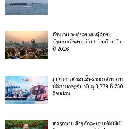
ກຳປູເຈຍ ຈະທຳລາຍສະຖິຕິການ
ສົ່ງອອກເຂົ້າສານເກີນ 1 ລ້ານໂຕນ ໃນ
ປີ 2026
ມູນຄ່າການຄ້າຂາເຂົ້າ-ຂາອອກດ້ານການ
ບໍລິການຂອງຈີນ ບັນລຸ 3,779 ຕື້ 750
ລ້ານຢວນ
ຫວຽດນາມ ສ້າງກົດລະບຽບພັກໃຫ້ມີ