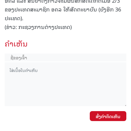
ອຄລ ແລະ ສັນຍາດັ່ງກ່າວຈະມີຜົນສັກສິດໄດ້ກໍຕໍ່ເມື່ອ 2/3
ຂອງປະເທດສະມາຊິກ ອຄລ ໃຫ້ສັດຕະຍາບັນ (ຍັງອີກ 36
ປະເທດ).
(ຂ່າວ: ກະຊວງການຕ່າງປະເທດ)
ຄໍາເຫັນ
ສົ່ງຄໍາຄິດເຫັນ