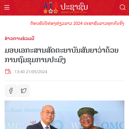
ຕ້ອນຮັບປີທ່ອງທ່ຽວລາວ 2024 ປະຊາຊົນລາວທຸກຄົນຈົ່ງພ້ອມເປັ
ຂ່າວການຮ່ວມມື
ມອບເອກະສານສັດຕະຍາບັນສັນຍາວ່າດ້ວຍ
ການຖົມຂຸມການປະມົງ
13:40 21/05/2024