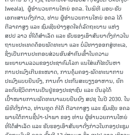
Iweala), ຜູ້ອໍານວຍການໃຫຍ່ ອຄລ. ໃນພິທີ ມອບ-ຮັບ
ເອກະສານດັ່ງກ່າວ, ທ່ານ ຜູ້ອຳນວຍການໃຫຍ່ ອຄລ ໄດ້
ຕີລາຄາສູງ ແລະ ຊົມເຊີຍຢ່າງສຸດໃຈຕໍ່ລັດຖະບານ ແຫ່ງ
ສປປ ລາວ ທີ່ໄດ້ສຳເລັດ ແລະ ຮັບຮອງເອົາສັນຍາດັ່ງກ່າວໃນ
ຖານະປະເທດດ້ອຍພັດທະນາ ແລະ ບໍ່ມີທາງອອກສູ່ທະເລ,
ຊຶ່ງເປັນການປະກອບສ່ວນອັນສຳຄັນເຂົ້າໃນຄວາມ
ພະຍາຍາມລວມຂອງປະຊາຄົມໂລກ ແນໃສ່ແກ້ໄຂບັນຫາ
ການປະມົງເກີນຂະໜາດ, ການຄຸ້ມຄອງ-ພັດທະນາການ
ປະມົງແບບຍືນຍົງ, ການຄໍ້າ ປະກັນສະບຽງອາຫານ, ຍົກ
ລະດັບຊີວິດການເປັນຢູ່ຂອງປະຊາຊົນ ແລະ ບັນລຸໄດ້
ເປົ້າໝາຍການພັດທະນາແບບຍືນຍົງ ສປຊ ໃນປີ 2030. ໃນ
ພິທີດັ່ງກ່າວ, ທ່ານທູດ ກໍໄດ້ ຕີລາຄາສູງ ແລະ ຊົມເຊີຍ ອຄລ
ພາຍໃຕ້ການຊີ້ນໍາ-ນໍາພາ ຂອງ ທ່ານ ຜູ້ອໍານວຍການໃຫຍ່
ທີ່ໄດ້ສຳເລັດ ແລະ ຮັບຮອງເອົາສັນຍາດັ່ງກ່າວໃນກອງປະຊຸມ
ລັດຖະມົນຕີ ອຄລ ຄັ້ງທີ 13 ຜ່ານມາ ຊຶ່ງ ສປປ ລາວ ເຖິງຈະ