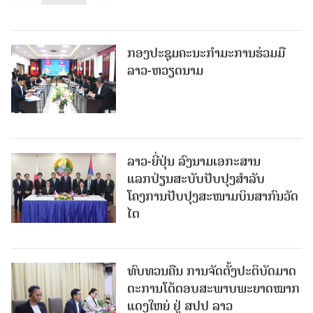
ກອງປະຊຸມຄະນະກຳມະການຮ່ວມມື
ລາວ-ຫວຽດນາມ
ລາວ-ຍີ່ປຸ່ນ ລົງນາມເອກະສານ
ແລກປ່ຽນສະບັບປັບປຸງສໍາລັບ
ໂຄງການປັບປຸງສະໜາມບິນສາກົນວັດ
ໄຕ
ທົບທວນຄືນ ການຈັດຕັ້ງປະຕິບັດມາດ
ຕະການໂຕ້ຕອບສະພາບພະຍາດໝາກ
ແດງໃຫຍ່ ຢູ່ ສປປ ລາວ