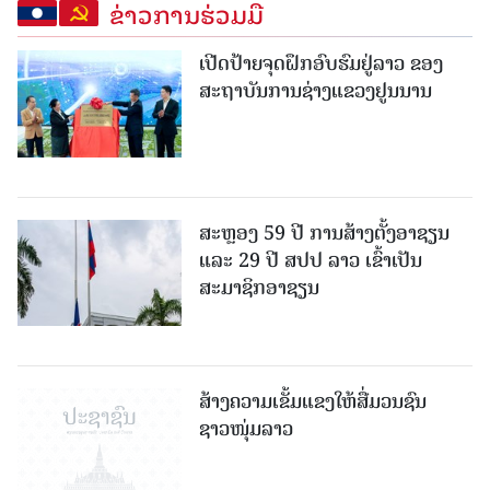
ຂ່າວການຮ່ວມມື
ເປີດປ້າຍຈຸດຝຶກອົບຮົມຢູ່ລາວ ຂອງ
ສະຖາບັນການຊ່າງແຂວງຢູນນານ
ສະຫຼອງ 59 ປີ ການສ້າງຕັ້ງອາຊຽນ
ແລະ 29 ປີ ສປປ ລາວ ເຂົ້າເປັນ
ສະມາຊິກອາຊຽນ
ສ້າງຄວາມເຂັ້ມແຂງໃຫ້ສື່ມວນຊົນ
ຊາວໜຸ່ມລາວ