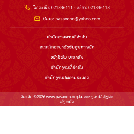
ໂທລະສັບ: 021336111 - ແຟັກ: 021336113
ອີເມວ:
pasaxonn@yahoo.com
ສຳ​ນັກ​ຂ່າວ​ສານ​ທີ່​ສຳ​ຄັນ​
ຄະນະໂຄສະນາອົບຮົມ​ສູນ​ກາງ​ພັກ
ໜັງສືພິມ ປະ​ຊາ​ຊົນ
ສຳ​ນັກ​ງານ​ທີ່​ສຳ​ຄັນ
ສຳ​ນັກ​ງານ​ປະ​ທານ​ປະ​ເທດ
ລິຂະສິດ ©2026 www.pasaxon.org.la. ສະຫງວນໄວ້ເຊິງສິດ
ທັງຫມົດ