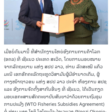
ເມື່ອບໍ່ດົນມານີ້ ທີ່ສໍານັກງານໃຫຍ່ອົງການການຄ້າໂລກ
(ອຄລ) ທີ່ ເຊີແນວ ປະເທດ ສະວິດ, ໂດຍການມອບໝາຍ
ຈາກລັດຖະບານ ແຫ່ງ ສປປ ລາວ, ທ່ານ ລັດສະໝີ ແກ້ວ
ມະນີ ເອກອັກຄະລັດຖະທູດວິສາມັນຜູ້ມີອໍານາດເຕັມ, ຜູ້
ຕາງໜ້າຖາວອນ ແຫ່ງ ສປປ ລາວ ປະຈຳ ຫ້ອງການ ສປຊ
ແລະ ອົງການຈັດຕັ້ງສາກົນອື່ນໆ ທີ່ ເຊີແນວ, ໄດ້ເປັນກຽດ
ມອບເອກະສານສັດຕະຍາບັນສັນຍາວ່າດ້ວຍການຖົມຂຸມ
ການປະມົງ (WTO Fisheries Subsidies Agreement)
ຕໍ່ ທ່ານ ນາງ ໂງຊິ ໂອໂກນໂຈ-ໄອເວຍລາ (Ngozi Okonjo-