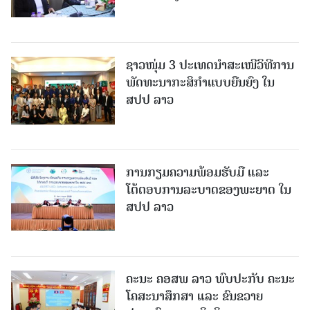
ຊາວໜຸ່ມ 3 ປະເທດນຳສະເໜີວິທີການ
ພັດທະນາກະສິກຳແບບຍືນຍົງ ໃນ
ສປປ ລາວ
ການກຽມຄວາມພ້ອມຮັບມື ແລະ
ໂຕ້ຕອບການລະບາດຂອງພະຍາດ ໃນ
ສປປ ລາວ
ຄະນະ ຄອສພ ລາວ ພົບປະກັບ ຄະນະ
ໂຄສະນາສຶກສາ ແລະ ຂົນຂວາຍ