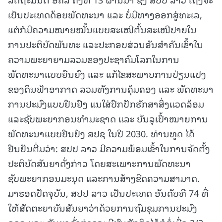
ເປັນປະເທດດ້ອຍພັດທະນາ ແລະ ບໍ່ມີທາງອອກສູ່ທະເລ,
ແຕ່ກໍມີຄວາມໝາຍໝັ້ນແບບສະເໝີຕົ້ນສະເໜີປາຍໃນ
ການປະຕິບັດພັນທະ ແລະປະກອບສ່ວນອັນສໍາຄັນເຂົ້າໃນ
ຄວາມພະຍາຍາມລວມຂອງປະຊາຄົມໂລກໃນການ
ພັດທະນາແບບຍືນຍົງ ແລະ ແກ້ໄຂສະພາບການປ່ຽນແປງ
ຂອງດິນຟ້າອາກາດ ລວມທັງການຄຸ້ມຄອງ ແລະ ພັດທະນາ
ການປະມົງແບບຢືນຢົງ ແນໃສ່ປົກປັກຮັກສາສິ່ງແວດລ້ອມ
ແລະຊັບພະຍາກອນທໍາມະຊາດ ແລະ ບັນລຸເປົ້າໝາຍການ
ພັດທະນາແບບຢືນຢົງ ສປຊ ໃນປີ 2030. ທ່ານທູດ ໄດ້
ຢືນຢັນຕື່ມວ່າ: ສປປ ລາວ ມີຄວາມພ້ອມເຂົ້າໃນການຈັດຕັ້ງ
ປະຕິບັດສັນຍາດັ່ງກ່າວ ໂດຍສະເພາະການພັດທະນາ
ຊັບພະຍາກອນມະນຸດ ແລະການສ້າງຂີດຄວາມສາມາດ.
ມາຮອດປັດຈຸບັນ, ສປປ ລາວ ເປັນປະເທດ ອັນດັບທີ 74 ທີ່
ໃຫ້ສັດຕະຍາບັນສັນຍາວ່າດ້ວຍການຖົມຂຸມການປະມົງ