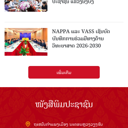
ປະຊາຊົນ ແຂວງນິງບິງ
NAPPA ແລະ VASS ເຊັນບົດ
ບັນທຶກການຮ່ວມມືທາງດ້ານ
ວິທະຍາສາດ 2026-2030
ເພີ່ມເຕີມ
ໜັງສືພິມປະຊາຊົນ
ຖະໜົນກຳແພງເມືອງ ນະຄອນຫຼວງວຽງຈັນ