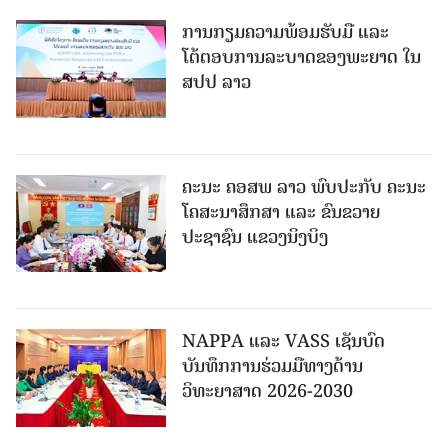
ການກຽມຄວາມພ້ອມຮັບມື ແລະ
ໂຕ້ຕອບການລະບາດຂອງພະຍາດ ໃນ
ສປປ ລາວ
ຄະນະ ຄອສພ ລາວ ພົບປະກັບ ຄະນະ
ໂຄສະນາສຶກສາ ແລະ ຂົນຂວາຍ
ປະຊາຊົນ ແຂວງນິງບິງ
NAPPA ແລະ VASS ເຊັນບົດ
ບັນທຶກການຮ່ວມມືທາງດ້ານ
ວິທະຍາສາດ 2026-2030