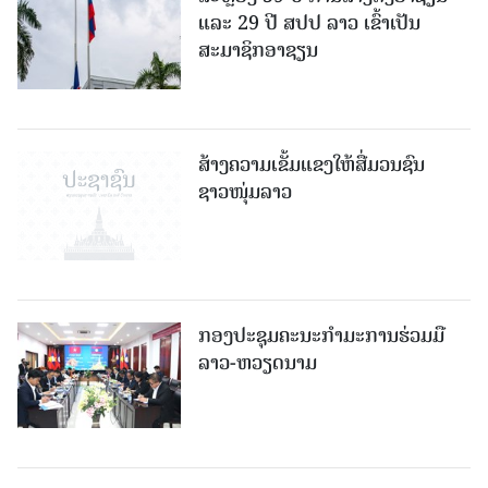
ແລະ 29 ປີ ສປປ ລາວ ເຂົ້າເປັນ
ສະມາຊິກອາຊຽນ
ສ້າງຄວາມເຂັ້ມແຂງໃຫ້ສື່ມວນຊົນ
ຊາວໜຸ່ມລາວ
ກອງປະຊຸມຄະນະກຳມະການຮ່ວມມື
ລາວ-ຫວຽດນາມ