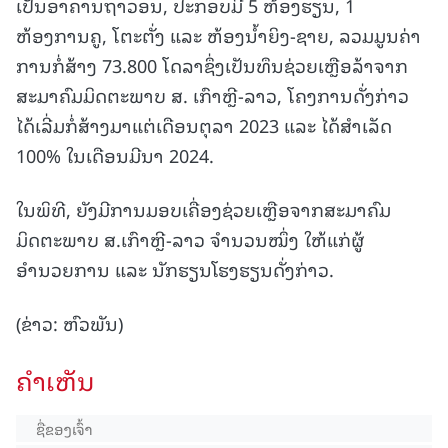
ເປັນອາຄານຖາວອນ, ປະກອບມີ 5 ຫ້ອງຮຽນ, 1
ຫ້ອງການຄູ, ໂຕະຕັ່ງ ແລະ ຫ້ອງນ້ຳຍິງ-ຊາຍ, ລວມມູນຄ່າ
ການກໍ່ສ້າງ 73.800 ໂດລາຊຶ່ງເປັນທຶນຊ່ວຍເຫຼືອລ້າຈາກ
ສະມາຄົມມິດຕະພາບ ສ. ເກົາຫຼີ-ລາວ, ໂຄງການດັ່ງກ່າວ
ໄດ້ເລີ່ມກໍ່ສ້າງມາແຕ່ເດືອນຕຸລາ 2023 ແລະ ໄດ້ສຳເລັດ
100% ໃນເດືອນມີນາ 2024.
ໃນພິທີ, ຍັງມີການມອບເຄື່ອງຊ່ວຍເຫຼືອຈາກສະມາຄົມ
ມິດຕະພາບ ສ.ເກົາຫຼີ-ລາວ ຈຳນວນໝຶ່ງ ໃຫ້ແກ່ຜູ້
ອຳນວຍການ ແລະ ນັກຮຽນໂຮງຮຽນດັ່ງກ່າວ.
(ຂ່າວ: ຫົວພັນ)
ຄໍາເຫັນ