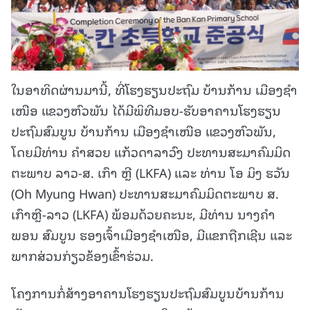
ໃນອາທິດຜ່ານມານີ້, ທີ່ໂຮງຮຽນປະຖົມ ບ້ານກ້ານ ເມືອງຊຳ
ເໜືອ ແຂວງຫົວພັນ ໄດ້ມີພິທີມອບ-ຮັບອາຄານໂຮງຮຽນ
ປະຖົມສົມບູນ ບ້ານກ້ານ ເມືອງຊໍາເໜືອ ແຂວງຫົວພັນ,
ໂດຍມີທ່ານ ຄໍາສວຍ ແກ້ວດາລາວົງ ປະທານສະມາຄົມມິດ
ຕະພາບ ລາວ-ສ. ເກົາ ຫຼີ (LKFA) ແລະ ທ່ານ ໂອ ມິງ ຮວັນ
(Oh Myung Hwan) ປະທານສະມາຄົມມິດຕະພາບ ສ.
ເກົາຫຼີ-ລາວ (LKFA) ພ້ອມດ້ວຍຄະນະ, ມີທ່ານ ນາງຄຳ
ພອນ ສົມບູນ ຮອງເຈົ້າເມືອງຊຳເໜືອ, ມີແຂກຖືກເຊີນ ແລະ
ພາກສ່ວນກ່ຽວຂ້ອງເຂົ້າຮ່ວມ.
ໂຄງການກໍ່ສ້າງອາຄານໂຮງຮຽນປະຖົມສົມບູນບ້ານກ້ານ