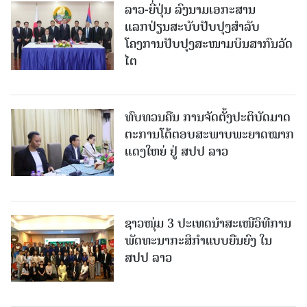
ລາວ-ຍີ່ປຸ່ນ ລົງນາມເອກະສານ
ແລກປ່ຽນສະບັບປັບປຸງສໍາລັບ
ໂຄງການປັບປຸງສະໜາມບິນສາກົນວັດ
ໄຕ
ທົບທວນຄືນ ການຈັດຕັ້ງປະຕິບັດມາດ
ຕະການໂຕ້ຕອບສະພາບພະຍາດໝາກ
ແດງໃຫຍ່ ຢູ່ ສປປ ລາວ
ຊາວໜຸ່ມ 3 ປະເທດນຳສະເໜີວິທີການ
ພັດທະນາກະສິກຳແບບຍືນຍົງ ໃນ
ສປປ ລາວ