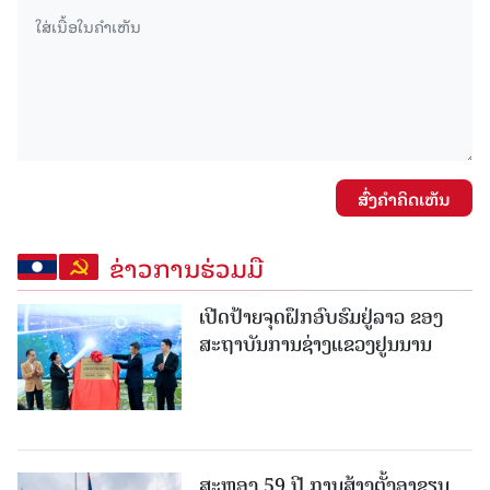
ສົ່ງຄໍາຄິດເຫັນ
ຂ່າວການຮ່ວມມື
ເປີດປ້າຍຈຸດຝຶກອົບຮົມຢູ່ລາວ ຂອງ
ສະຖາບັນການຊ່າງແຂວງຢູນນານ
ສະຫຼອງ 59 ປີ ການສ້າງຕັ້ງອາຊຽນ