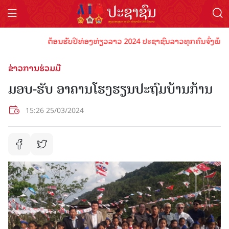
ຕ້ອນຮັບປີທ່ອງທ່ຽວລາວ 2024 ປະຊາຊົນລາວທຸກຄົນຈົ່ງພ້ອມເປັນເ
ຂ່າວການຮ່ວມມື
ມອບ-ຮັບ ອາຄານໂຮງຮຽນປະຖົມບ້ານກ້ານ
15:26 25/03/2024