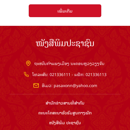
ເພີ່ມເຕີມ
ໜັງສືພິມປະຊາຊົນ
ຖະໜົນກຳແພງເມືອງ ນະຄອນຫຼວງວຽງຈັນ
ໂທລະສັບ: 021336111 - ແຟັກ: 021336113
ອີເມວ:
pasaxonn@yahoo.com
ສຳ​ນັກ​ຂ່າວ​ສານ​ທີ່​ສຳ​ຄັນ​
ຄະນະໂຄສະນາອົບຮົມ​ສູນ​ກາງ​ພັກ
ໜັງສືພິມ ປະ​ຊາ​ຊົນ