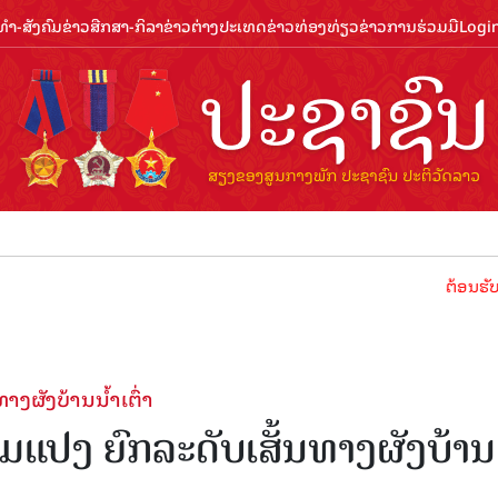
ຳ-ສັງຄົມ
ຂ່າວສືກສາ-ກິລາ
ຂ່າວຕ່າງປະເທດ
ຂ່າວທ່ອງທ່ຽວ
ຂ່າວການຮ່ວມມື
Logi
ຕ້ອນຮັບປີທ່ອງທ່ຽວລ
ງຜັງບ້ານນໍ້າເຕົ່າ
ອມແປງ ຍົກລະດັບເສັ້ນທາງຜັງບ້ານ