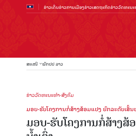
ຂ່າວເດັ່ນ
ຂ່າວການເມືອງ
ຂ່າວເສດຖະກິດ
ຂ່າວວັດທະນະທ
ສະເໜີ
ພັກປປ ລາວ
ຂ່າວວັດທະນະທຳ-ສັງຄົມ
ມອບ-ຮັບໂຄງການກໍ່ສ້າງສ້ອມແປງ ຍົກລະດັບເສັ້ນທາ
ມອບ-ຮັບໂຄງການກໍ່ສ້າງສ້