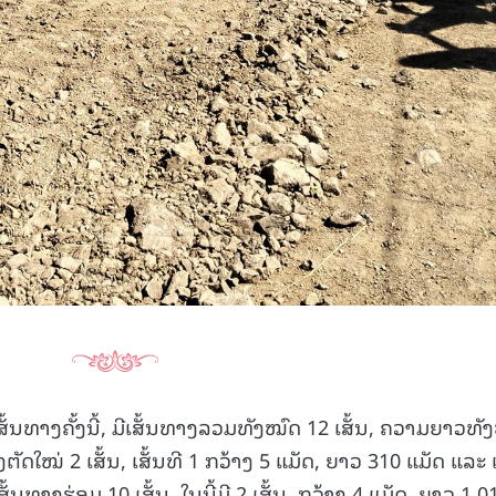
ັ້ນທາງຄັ້ງນີ້, ມີເສັ້ນທາງລວມທັງໝົດ 12 ເສັ້ນ, ຄວາມຍາວທັ
ັດໃໝ່ 2 ເສັ້ນ, ເສັ້ນທີ 1 ກວ້າງ 5 ແມັດ, ຍາວ 310 ແມັດ ແລະ ເ
ັ້ນທາງຮ່ອມ 10 ເສັ້ນ. ໃນນີ້ມີ 2 ເສັ້ນ, ກວ້າງ 4 ແມັດ, ຍາວ 1.0