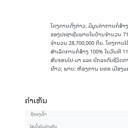
ໂຄງການດັ່ງກ່າວ, ມີມູນຄ່າການກໍ່ສ
ຂອງປະຊາຊົນພາຍໃນບ້ານຈຳນວນ 714,0
ຈຳນວນ 28,700,000 ກີບ. ໂຄງການໄດ້ເລ
ສຳເລັດການກໍ່ສ້າງ 100% ໃນວັນທີ
ສັນຈອນໄປ-ມາ ແລະ ຍົກລະດັບຊີວິດການ
ທ້າວ; ພາບ: ຫ້ອງການ ຍທຂ ເມືອງແ
ຄໍາເຫັນ