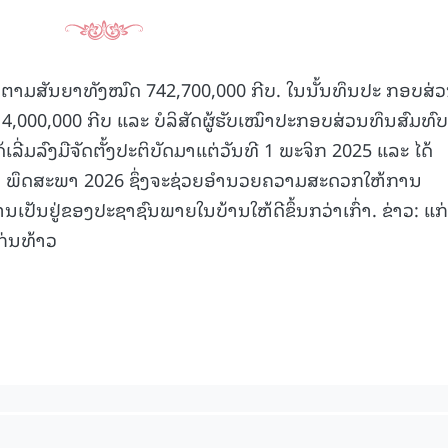
້າງຕາມສັນຍາທັງໝົດ 742,700,000 ກີບ. ໃນນັ້ນທຶນປະ ກອບສ່
00,000 ກີບ ແລະ ບໍລິສັດຜູ້ຮັບເໝົາປະກອບສ່ວນທຶນສົມທົບ
ີ່ມລົງມືຈັດຕັ້ງປະຕິບັດມາແຕ່ວັນທີ 1 ພະຈິກ 2025 ແລະ ໄດ້
 11 ພຶດສະພາ 2026 ຊຶ່ງຈະຊ່ວຍອຳນວຍຄວາມສະດວກໃຫ້ການ
ເປັນຢູ່ຂອງປະຊາຊົນພາຍໃນບ້ານໃຫ້ດີຂຶ້ນກວ່າເກົ່າ. ຂ່າວ: ແກ
ກ່ນທ້າວ