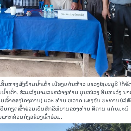
້ນທາງຜັງບ້ານນໍ້າເຕົ່າ ເມືອງແກ່ນທ້າວ ແຂວງໄຊຍະບູລີ ໄດ້ຈັດ
ນນໍ້າເຕົ່າ. ຮ່ວມລົງນາມລະຫວ່າງທ່ານ ບຸນໜ່ວງ ອິນທະວົງ ນາ
ນາມເຈົ້າຂອງໂຄງການ) ແລະ ທ່ານ ຫວາດ ແສງຈັນ ປະທານບໍລິສ
ເປັນກຽດເຂົ້າຮ່ວມເປັນສັກຂີພິຍານຂອງທ່ານ ສີຄານ ແກ່ນມະນີ
າກສ່ວນກ່ຽວຂ້ອງເຂົ້າຮ່ວມ.