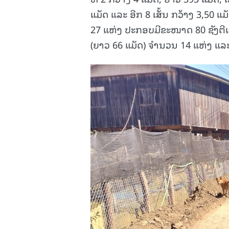
ແມັດ ແລະ ອີກ 8 ເສັ້ນ ກວ້າງ 3,50 
27 ແຫ່ງ ປະກອບມີຂະໜາດ 80 ຊັງຕີແ
(ຍາວ 66 ແມັດ) ຈຳນວນ 14 ແຫ່ງ ແລະ