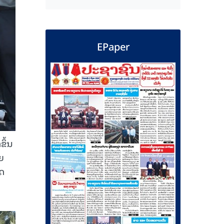
EPaper
ຂຶ້ນ
ຍ
ັດ