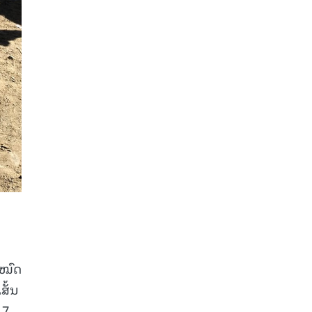
ງໝົດ
ສັ້ນ
17