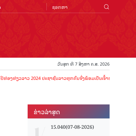
n
ວັນສຸກ ທີ 7 ສິງຫາ ຄ.ສ. 2026
າວ 2024 ປະຊາຊົນລາວທຸກຄົນຈົ່ງພ້ອມເປັນເຈົ້າພາບທີ່ດີ ຕ້ອນຮັບນັກທ່ອງທ
ຂ່າວ​ລ່າ​ສຸດ
15.040(07-08-2026)