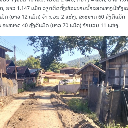
ແມັດ, ຍາວ 1.147 ແມັດ ວຽກຕິດຕັ້ງທໍ່ລະບາຍນໍ້າລອດທາງມີທັງ
ມັດ (ຍາວ 12 ແມັດ) ຈຳ ນວນ 2 ແຫ່ງ, ຂະໜາດ 60 ຊັງຕີແມັດ
 ຂະໜາດ 40 ຊັງຕີແມັດ (ຍາວ 70 ແມັດ) ຈຳນວນ 11 ແຫ່ງ.