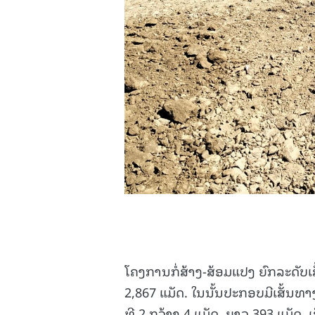
ໂຄງການກໍ່ສ້າງ-ສ້ອມແປງ ຍົກລະດັບເສ
2,867 ແມັດ. ໃນນັ້ນປະກອບມີເສັ້ນທາງຕ
ທີ 2 ກວ້າງ 4 ແມັດ, ຍາວ 393 ແມັດ, ເສ