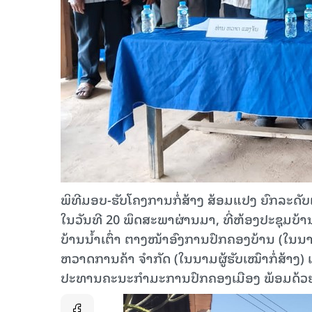
ພິທີມອບ-ຮັບໂຄງການກໍ່ສ້າງ ສ້ອມແປງ ຍົກລະດັບເສັ
ໃນວັນທີ 20 ພຶດສະພາຜ່ານມາ, ທີ່ຫ້ອງປະຊຸມບ້າ
ບ້ານນໍ້າເຕົ່າ ຕາງໜ້າອົງການປົກຄອງບ້ານ (ໃນ
ຫວາດການຄ້າ ຈຳກັດ (ໃນນາມຜູ້ຮັບເໝົາກໍ່ສ້າງ) 
ປະທານຄະນະກໍາມະການປົກຄອງເມືອງ ພ້ອມດ້ວຍພ