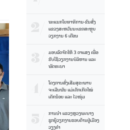
ພະແນກໂຍທາທິການ-ຂົນສົ່ງ
ແຂວງສະຫວັນນະເຂດສະຫຼຸບ
ວຽກງານ 6 ເດືອນ
ມອບລົດຈັກໃຫ້ 3 ຕາແສງ ເພື່ອ
ຮັບໃຊ້ວຽກງານບໍລິຫານ ແລະ
ພັດທະນາ
ໂຄງການສົ່ງເສີມສຸຂະພາບ
ຈະເລີນພັນ ແມ່ເດັກເກີດໃໝ່
ເດັກນ້ອຍ ແລະ ໄວໜຸ່ມ
ການນຳ ແຂວງຫຼວງພະບາງ
ຊຸກຍູ້ວຽກງານຮອບດ້ານຢູ່ເມືອງ
ວຽງຄໍາ