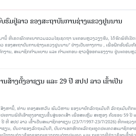
ກອົບຮົມຢູ່ລາວ ຂອງສະຖາບັນການຊ່າງແຂວງຢູນນານ
ນມານີ້ ທີ່ເຂດພັດທະນາກວມລວມໄຊເຊດຖາ ນະຄອນຫຼວງວຽງຈັນ, ໄດ້ຈັດພິທີເປີດ
 ລາວ ຂອງສະຖາບັນການຊ່າງແຂວງຢູນນານ” ຢ່າງເປັນທາງການ , ເພື່ອຝຶກອົບຮົມທ
ະນັກງານ, ສະມາຊິກກຳມະບານ ແລະ ກຳມະກອນ-ຊາວຜູ້ອອກແຮງງານ ຢູ່ນະຄອນຫຼ
ານສ້າງຕັ້ງອາຊຽນ ແລະ 29 ປີ ສປປ ລາວ ເຂົ້າເປັນ
7 ສິງຫານີ້, ທ່ານ ທອງສະຫວັນ ພົມວິຫານ ຮອງນາຍົກລັດຖະມົນຕີ ລັດຖະມົນຕີກ
ະທານພິທີເອົາທຸງອາຊຽນຂຶ້ນສູ່ຍອດເສົາ ເພື່ອສະເຫຼີມ ສະຫຼອງ ຄົບຮອບ 59 ປີ 
 ປີ ທີ່ ສປປ ລາວ ເຂົ້າເປັນສະມາຊິກອາຊຽນ (23/7/1997-23/7/2026) ທີ່ກະຊວ
ົມອາຊຽນ, ບັນດາຮອງລັດຖະມົນຕີ, ບັນດາເອກອັກຄະລັດຖະທູດປະເທດສະມາຊິກອາ
ະນັກງານກ່ຽວຂ້ອງຂອງກະຊວງການຕ່າງປະເທດ ແລະ ກະຊວງທີ່ກ່ຽວຂ້ອງເຂົ້າຮ່