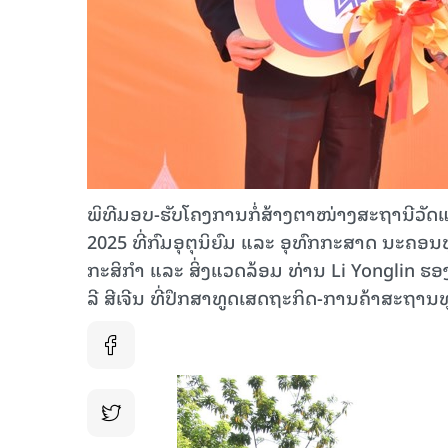
ພິທີມອບ-ຮັບໂຄງການກໍ່ສ້າງຕາໜ່າງສະຖານີວັດແ
2025 ທີ່ກົມອຸຕຸນິຍົມ ແລະ ອຸທົກກະສາດ ນະຄອ
ກະສິກຳ ແລະ ສິ່ງແວດລ້ອມ ທ່ານ Li Yonglin ຮ
ລີ ສີເຈີນ ທີ່ປຶກສາທູດເສດຖະກິດ-ການຄ້າສະຖານທ