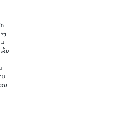
ົກ
ທາງ
ານ
ລີ່ມ
ນ
ວາມ
ືອນ
ນ