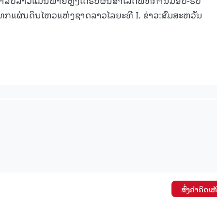
ທກແຜ່ນດິນໄຫວແຫ່ງຊາດລາວໄລຍະທີ I. ຂ່າວ:ສົມສະຫວັນ
ສົ່ງຄໍາຄິດເຫ