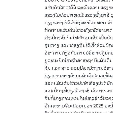
ແຜ່ນດິນໄຫວໄດ້ໃນລະດັບຄວາມແຮງຂະໜາດ
ແຂວງໃນທົ່ວປະເທດມີ:ແຂວງຜົ້ງສາລີ ອ
ຊຽງຂວາງ ບໍລິຄຳໄຊ ສະຫັວນະເຂດ ຈຳ
ຕິດຕາມແຜ່ນດິນໄຫວທັງໝົດສາມາດດຳ
ຕັ້ງເຄື່ອງຈັກປັ່ນໄຟຟ້າສຸກເສີນເພື
ສູນກາງ ແລະ ທ້ອງຖິ່ນໄດ້ເຂົ້າຮ່ວມຝ
ວິຊາການກ່ຽວກັບການບໍລິຫານຄຸ້ມຄ
ບູລະນະປົກປັກຮັກສາສະຖານີແຜ່ນດິນໄຫ
ຈີນ ແລະ ລາວ ລວມມີພະນັກງານວິຊາກາ
ຊ່ຽວຊານທາງດ້ານແຜ່ນດິນໄຫວເພື່
ແລະ ແຜ່ນດິນໄຫວປະຈຳຫ້ອງປະຕິບັ
ແລະ ອື່ນໆທີ່ກ່ຽວຂ້ອງ ສຳເລັດຂະບວ
ສືບຕໍ່ໂຄງການແຜ່ນດິນໄຫວສໍາລັບລາວໄ
ລັດຖະບານຈີນເດືອນເມສາ 2025 ສະນ
ສືບຕໍ່ວຽກງານແຜ່ນດິນໄຫວໄລຍະ 2 ສ