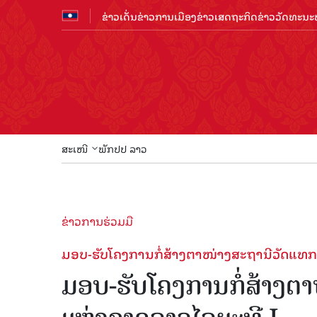
ຂ່າວເດັ່ນ
ຂ່າວການເມືອງ
ຂ່າວເສດຖະກິດ
ຂ່າວວັດທະນະທ
ສະເໜີ
ພັກປປ ລາວ
ຂ່າວການຮ່ວມມື
ມອບ-ຮັບໂຄງການກໍ່ສ້າງຕາໜ່າງສະຖານີວັດແທກ
ມອບ-ຮັບໂຄງການກໍ່ສ້າງຕ