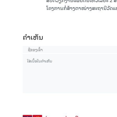
ໂຄງການກໍ່ສ້າງຕາໜ່າງສະຖານີວັດແ
ຄໍາເຫັນ