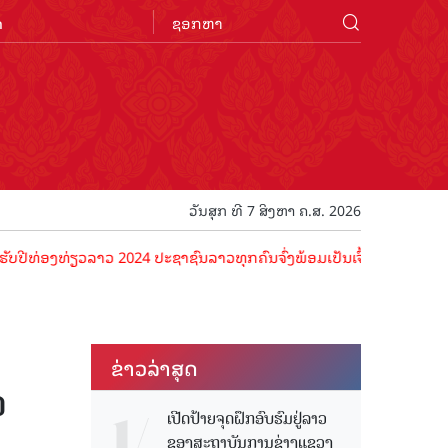
n
ວັນສຸກ ທີ 7 ສິງຫາ ຄ.ສ. 2026
ທ່ຽວລາວ 2024 ປະຊາຊົນລາວທຸກຄົນຈົ່ງພ້ອມເປັນເຈົ້າພາບທີ່ດີ ຕ້ອນຮັບນັກທ
ຂ່າວ​ລ່າ​ສຸດ
ວ
ເປີດປ້າຍຈຸດຝຶກອົບຮົມຢູ່ລາວ
ຂອງສະຖາບັນການຊ່າງແຂວງ