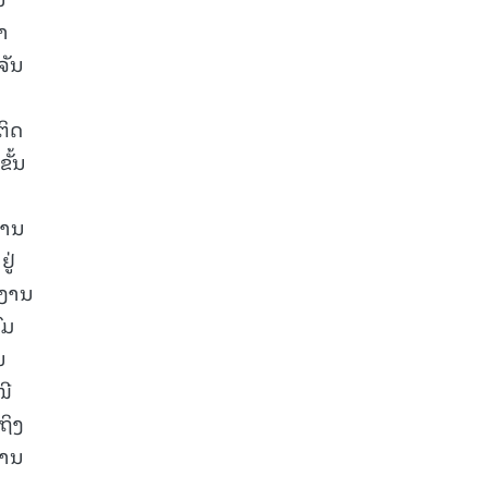
າ
ຈັນ
ຕິດ
ັ້ນ
ການ
ູ່
ມງານ
ົມ
ນ
ໜີ
ຖິງ
ການ