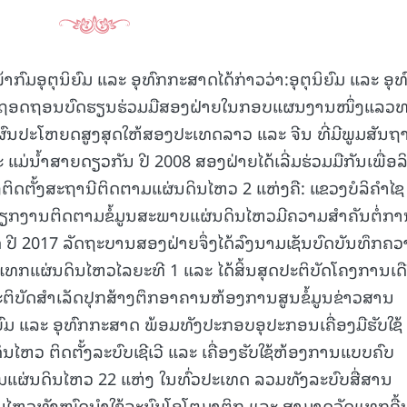
ກົມອຸຕຸນິຍົມ ແລະ ອຸທົກກະສາດໄດ້ກ່າວວ່າ:ອຸຕຸນິຍົມ ແລະ ອຸທ
ລະ ຖອດຖອນບົດຮຽນຮ່ວມມືສອງຝ່າຍໃນກອບແຜນງານໜຶ່ງແລວ
ງຜົນປະໂຫຍດສູງສຸດໃຫ້ສອງປະເທດລາວ ແລະ ຈີນ ທີ່ມີພູມສັນຖ
ນໍ້າສາຍດຽວກັນ ປີ 2008 ສອງຝ່າຍໄດ້ເລີ່ມຮ່ວມມືກັນເພື່ອລິເ
ຕິດຕັ້ງສະຖານີຕິດຕາມແຜ່ນດິນໄຫວ 2 ແຫ່ງຄື: ແຂວງບໍລິຄຳໄຊ
າວຽກງານຕິດຕາມຂໍ້ມູນສະພາບແຜ່ນດິນໄຫວມີຄວາມສຳຄັນຕໍ່ກາ
ປີ 2017 ລັດຖະບານສອງຝ່າຍຈຶ່ງໄດ້ລົງນາມເຊັນບົດບັນທຶກຄ
ດແທກແຜ່ນດິນໄຫວໄລຍະທີ 1 ແລະ ໄດ້ສິ້ນສຸດປະຕິບັດໂຄງການເດ
ະຕິບັດສຳເລັດປຸກສ້າງຕຶກອາຄານຫ້ອງການສູນຂໍ້ມູນຂ່າວສານ
ິຍົມ ແລະ ອຸທົກກະສາດ ພ້ອມທັງປະກອບອຸປະກອນເຄື່ອງມືຮັບໃຊ້
ນໄຫວ ຕິດຕັ້ງລະບົບເຊີເວີ ແລະ ເຄື່ອງຮັບໃຊ້ຫ້ອງການແບບຄົບ
າມແຜ່ນດິນໄຫວ 22 ແຫ່ງ ໃນທົ່ວປະເທດ ລວມທັງລະບົບສື່ສານ
ນໄຫວທັງໝົດນໍາໃຊ້ລະບົບໂອໂຕມາຕິກ ແລະ ສາມາດວັດແທກຄື້