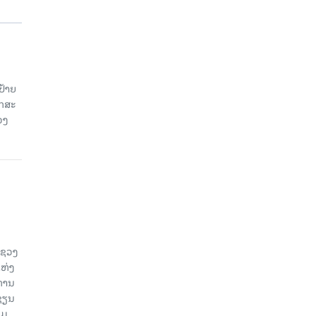
ປ້າຍ
ັກສະ
ວງ
ະຊວງ
ແຫ່ງ
ງການ
ຊຽນ
ວມ.