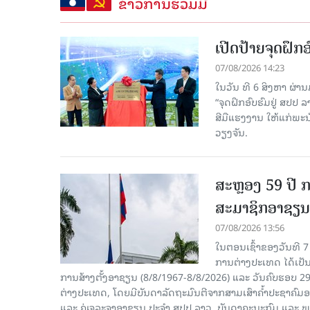
ຂ່າວການຮ່ວມມື
ເປີດປ້າຍຈຸດຝຶ
07/08/2026 14:23
ໃນວັນ ທີ 6 ສິງຫາ ຜ່າ
“ຈຸດຝຶກອົບຮົມຢູ່ ສປປ
ສີມືແຮງງານ ໃຫ້ແກ່ພ
ວຽງຈັນ.
ສະຫຼອງ 59 ປີ ກ
ສະມາຊິກອາຊຽນ
07/08/2026 13:56
ໃນຕອນເຊົ້າຂອງວັນທີ 
ການຕ່າງປະເທດ ໄດ້ເປັນປ
ການສ້າງຕັ້ງອາຊຽນ (8/8/1967-8/8/2026) ແລະ ວັນຄົບຮອບ 29
ຕ່າງປະເທດ, ໂດຍມີບັນດາລັດຖະມົນຕີຈາກສາມເສົາຄໍ້າປະຊາຄ
ແລະ ຄູ່ເຈລະຈາອາຊຽນ ປະຈຳ ສປປ ລາວ, ບັນດາຄະນະກົມ ແລະ ພ