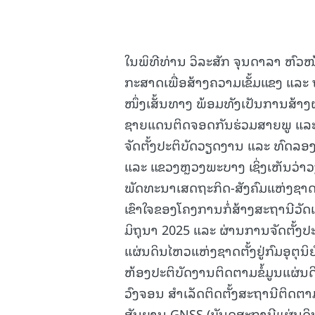
ໃນພິທີທ່ານ ວິລະສັກ ຈຸນດາລາ ຫົວໜ້າ
ກະສາດເພື່ອສ້າງຄວາມເຂັ້ມແຂງ ແ
ໜຶ່ງເສັ້ນທາງ ພ້ອມທັງເປັນການສ້າ
ຊາຍແດນຕິດຈອດກັນຮ່ວມສາຍພູ ແລະ ແມ່
ຈັດຕັ້ງປະຕິບັດວຽດງານ ແລະ ທົດລອງ
ແລະ ແຂວງຫຼວງພະບາງ ເຊິ່ງເຫັນວ່
ພັດທະນາເສດຖະກິດ-ສັງຄົມແຫ່ງຊາດ 
ເຂົາໃຈຂອງໂຄງການກໍ່ສ້າງສະຖານີວັ
ມິຖຸນາ 2025 ແລະ ຜ່ານການຈັດຕັ້ງປ
ແຜ່ນດິນໄຫວແຫ່ງຊາດຕັ້ງຢູ່ກົມອຸຕຸນ
ຫ້ອງປະຕິບັດງານຕິດຕາມຂໍ້ມູນແຜ່ນດິ
ວົງຈອນ ສຳເລັດຕິດຕັ້ງສະຖານີຕິດຕ
ສັນຍານ GNSS (ບັນດສະຖານີແຜ່ນດິ