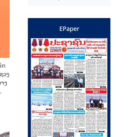
EPaper
ຈິກ
ະຊວງ
ນາງ
.