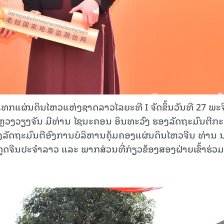
ທກແຜ່ນດິນໄຫວແຫ່ງຊາດລາວໄລຍະທີ I ຈັດຂຶ້ນວັນທີ 27 ພະ
ນຫຼວງວຽງຈັນ ມີທ່ານ ໄຊນະຄອນ ອິນທະວົງ ຮອງລັດຖະມົນຕີກ
ອງລັດຖະມົນຕີອົງການບໍລິຫານຄຸ້ມຄອງແຜ່ນດິນໄຫວຈີນ ທ່ານ 
ູດຈີນປະຈໍາລາວ ແລະ ພາກສ່ວນທີ່ກ່ຽວຂ້ອງສອງຝ່າຍເຂົ້າຮ່ວມ