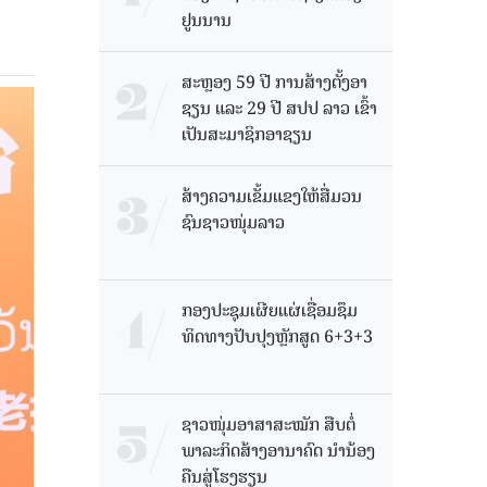
ຢູນນານ
ສະຫຼອງ 59 ປີ ການສ້າງຕັ້ງອາ
ຊຽນ ແລະ 29 ປີ ສປປ ລາວ ເຂົ້າ
ເປັນສະມາຊິກອາຊຽນ
ສ້າງຄວາມເຂັ້ມແຂງໃຫ້ສື່ມວນ
ຊົນຊາວໜຸ່ມລາວ
ກອງປະຊຸມເຜີຍແຜ່ເຊື່ອມຊຶມ
ທິດທາງປັບປຸງຫຼັກສູດ 6+3+3
ຊາວໜຸ່ມອາສາສະໝັກ ສືບຕໍ່
ພາລະກິດສ້າງອານາຄົດ ນໍານ້ອງ
ຄືນສູ່ໂຮງຮຽນ