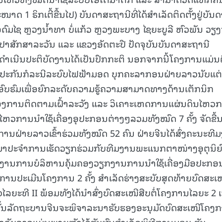
 1 ຣິກເຕີ້ຂື້ນໄປ) ບັນດາສະຖານີທີ່ໄດ້ສຳເລັດຕິດຕັ້ງຢູ່ບັນດ
ຸດົມໄຊ ຫຼວງນໍ້າທາ ບໍ່ແກ້ວ ຫຼວງພະບາງ ໄຊຍະບູລີ ຫົວພັນ ວຽງ
ປາສັກສາລະວັນ ແລະ ແຂວງອັດຕະປື ປັດຈຸບັນບັນດາສະຖານີ
ເນີນປະຕິບັດງານໄດ້ເປັນປົກກະຕິ ນອກຈາກນີ້ໂຄງການແມ່ນ
່ອຮັບປະກັນກໍລະນີລະບົບໄຟຟ້າມອດ ບຸກຄະລາກອນຝ່າຍລາວນັບແຕ່ຂ
ຶກອົບຮົມເພື່ອຍົກລະດັບຄວາມຮູ້ຄວາມສາມາດທາງດ້ານເຕັກນິກ
ອງການຕິດຕາມເຝົ້າລະວັງ ແລະ ວິເຄາະເຫດການແຜ່ນດິນໄຫວ
ວການນໍາໃຊ້ເຄື່ອງອຸປະກອນຕ່າງໆລວມທັງໝົດ 7 ຄັ້ງ ຈັດຂື້ນຢ
ນຝ່າຍລາວເຂົ້າຮ່ວມທັງໝົດ 52 ຄົນ ຝ່າຍຈີນໄດ້ສົ່ງຄະນະທີ
ອມາປະຈຳການເຮັດວຽກຮ່ວມກັບທີມງານພະແນກຕາໜ່າງອຸຕຸນິຍ
ດງານການບໍລິຫານຄຸ້ມຄອງວຽກງານການນຳໃຊ້ເຄື່ອງມືອປະກອ
ນການປະເມີນໂຄງການ 2 ຄັ້ງ ສຳເລັດຮ່າງສະບັບສຸດທ້າຍບົດສະເ
ລຍະທີ II ພ້ອມທັງໄດ້ນຳສົ່ງບົດສະເໜີສືບຕໍ່ໂຄງການໄລຍະ 2 ເ
ັ້ນລັດຖະບານຈີນຈະພິຈາລະນາຮັບຮອງອະນຸມັດບົດສະເໜີໂຄງ
ຳລັບລາວແມ່ນພາຍຫຼັງໄດ້ຮັບຜົນສຳເລັດພິທີການມອບ-ຮັບ