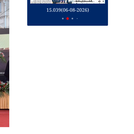
26)
15.039(06-08-2026)
1