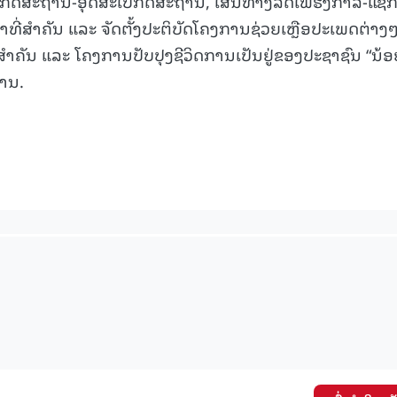
ກກິດສະຖານ-ອຸດສະເບກິດສະຖານ, ເສັ້ນທາງລົດໄຟຮົງກາລີ-ແຊັກ
ທີ່ສຳຄັນ ແລະ ຈັດຕັ້ງປະຕິບັດໂຄງການຊ່ວຍເຫຼືອປະເພດຕ່າງ
ສຳຄັນ ແລະ ໂຄງການປັບປຸງຊີວິດການເປັນຢູ່ຂອງປະຊາຊົນ “ນ້ອ
ການ.