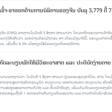
ເຂົ້າ-ຂາອອກດ້ານການບໍລິການຂອງຈີນ ບັນລຸ 3,779 ຕື້ 
ຈີນ (CMG) ລາຍງານໃນວັນທີ 5 ສິງຫາ ຜ່ານມາວ່າ: ໂຕເລກທີ່ກະຊວງການຄ້າຈີ
ສະແດງໃຫ້ເຫັນວ່າ, ລະຫວ່າງເດືອນມັງກອນ ຫາ ເດືອນມິຖຸນາປີນີ້, ຍອດມູນຄ່າຂາເຂົ
ວນ, ເພີ່ມຂຶ້ນ 8.3% ເມື່ອທຽບໃສ່ໄລຍະດຽວກັນຂອງປີກາຍ.
ົດລະບຽບພັກໃຫ້ມີວິທະຍາສາດ ແລະ ປະຕິບັດງ່າຍດາຍ
ລາຍງານວ່າ: ໃນ​ວັນ​ທີ 5 ສິງ​ຫາ ຜ່ານມາ ຢູ່ນະຄອນຫຼວງຮ່າ​ໂນ້ຍ, ທ່ານ ໂຕ​ເລິ
ໍ​ລິ​ຫານ​ງານ​ສູນ​ກາງ​ພັກ​ກອມ​ມູ​ນິດ ຫວຽດ​ນາມ ປະ​ທານ​ປະ​ເທດ ຫວຽດ​ນາມ ຫົວ​ໜ້າ
​ການ​ສະ​ຫຼຸບ​ສະ​ພ​າບ​ການ​ຕົວ​ຈິງ ແລະ ຄົ້ນ​ຄວ້າ​ປັບ​ປຸງ, ເພີ່ມ​ເຕີມ​ກົດ​ລະ​ບຽບ​ຂອງ​ພັກ
ານກອງ​ປະ​ຊຸມ​ຄັ້ງ​ທີ 1 ປະ​ກອບ​ຄຳ​ເຫັນ​ກ່ຽວ​ກັບ​ແຜນ​ການ ແລະ ການ​ກຳ​ນົດ​ທິດ​ຜັນ​ຂ