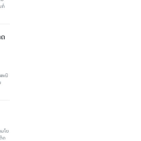
ໍ່​
າດ
ສະນີ
ນ
າມໂບ​
ຕິດ