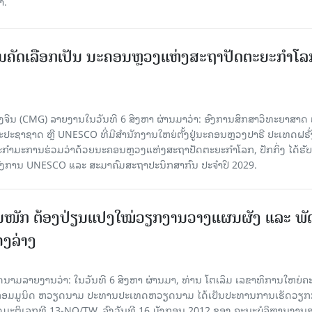
າ.
ບການຄັດເລືອກເປັນ ນະຄອນຫຼວງແຫ່ງສະຖາປັດຕະຍະກຳໂລ
ຈີນ (CMG) ລາຍງານໃນວັນທີ 6 ສິງຫາ ຜ່ານມາວ່າ: ອົງການສຶກສາວິທະຍາສາດ
ຊາຊາດ ຫຼື UNESCO ທີ່ມີສຳນັກງານໃຫຍ່ຕັ້ງຢູ່ນະຄອນ​ຫຼວງປາຣີ ປະເທດຝຣັ່ງ
ກຳມະການຮ່ວມວ່າດ້ວຍນະຄອນຫຼວງແຫ່ງສະຖາປັດຕະຍະກຳໂລກ, ປັກກິ່ງ ໄດ້ຮັ
ົງການ UNESCO ແລະ ສະມາ​ຄົມສະຖາປະນິກສາກົນ ປະຈຳປີ 2029.
ັ້ນໜັກ ຕ້ອງ​ປ່ຽນ​ແປງ​ໃໝ່​ວຽກ​ງານ​ວາງ​ແຜນ​ຜັງ ແລະ ​ພັດ
ຄງ​ລ່າງ
າຍງານວ່າ: ໃນ​ວັນ​ທີ 6 ສິງ​ຫາ ຜ່ານມາ, ທ່ານ ໂຕ​ເລິມ ເລ​ຂາ​ທິ​ການ​ໃຫຍ່​ຄະ​ນ
​ກອມ​ມູ​ນິດ ຫວຽດ​ນາມ ປະ​ທານ​ປະ​ເທດຫວຽດ​ນາມ ໄດ້​ເປັນ​ປະ​ທານ​ການ​ເຮັດ​ວຽກ​ກ
ບັດ​ມະ​ຕິ​ເລກ​ທີ 13-NQ/TW, ລົງວັນ​ທີ 16 ມັງ​ກອນ 2012 ຂອງ ຄະ​ນະ​ບໍ​ລິ​ຫານ​ງານ​ສ