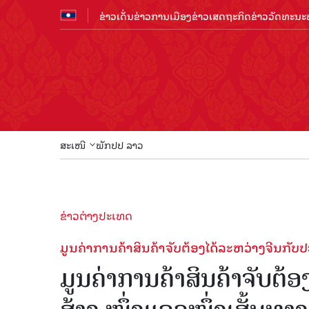
ຂ່າວເດັ່ນ
ຂ່າວການເມືອງ
ຂ່າວເສດຖະກິດ
ຂ່າວວັດທະນະທ
ສະເໜີ
ພັກປປ ລາວ
ຂ່າວຕ່າງປະເທດ
ມູນຄ່າການ​ຄ້າສິນ​ຄ້າຈັບຕ້ອງໄດ້ລະ​ຫວ່າງ​ຈີນ​ກັບ​ປະ
ມູນຄ່າການ​ຄ້າສິນ​ຄ້າຈັບຕ້ອງ