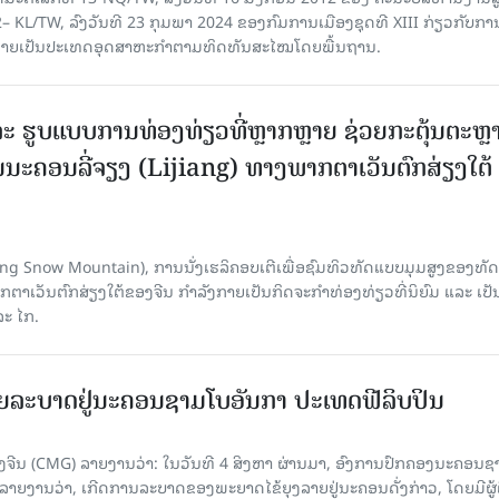
– KL/TW, ​ລົງວັນ​ທີ 23 ກຸມ​ພາ 2024 ຂອງ​ກົມ​ການ​ເມື​ອງ​ຊຸດ​ທີ XIII ກ່ຽວ​ກັບ​ການກ
າຍ​ເປັນ​ປະ​ເທດ​ອຸດ​ສາ​ຫະ​ກຳ​ຕາມ​ທິດ​ທັນ​ສະ​ໄໝ​ໂດຍ​ພື້ນ​ຖານ.
ະ ຮູບແບບການທ່ອງທ່ຽວທີ່ຫຼາກຫຼາຍ ຊ່ວຍກະຕຸ້ນຕະຫຼ
ນະຄອນລີ່ຈຽງ (Lijiang) ທາງພາກຕາເວັນຕົກສ່ຽງໃຕ້
Yulong Snow Mountain), ການນັ່ງເຮລິຄອບເຕີເພື່ອຊົມທິວທັດແບບມຸມສູງຂອງທັດ
ວັນຕົກສ່ຽງໃຕ້ຂອງຈີນ ກຳລັງກາຍເປັນກິດຈະກຳທ່ອງທ່ຽວທີ່ນິຍົມ ແລະ ເປັ
ລະ ໄກ.
ຍລະບາດຢູ່ນະຄອນຊາມໂບ​ອັນກາ ປະເທດຟີລິບປິນ
ີນ (CMG) ລາຍງານວ່າ: ໃນວັນທີ 4 ສິງ​ຫາ ຜ່ານມາ, ອົງການ​ປົກ​ຄອງນະຄອນຊ
ລາຍ​ງານວ່າ, ເກີດ​ການລະບາດ​ຂອງພະຍາດໄຂ້ຍຸງລາຍຢູ່ນະຄອນດັ່ງກ່າວ, ໂດຍມີຜູ້