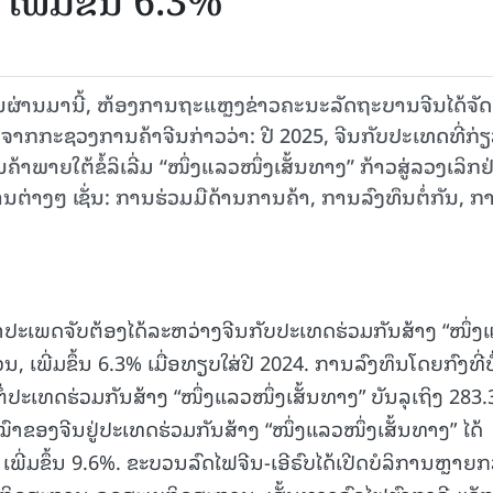
ງ ເພີ່ມຂຶ້ນ 6.3%
ມາ​ນີ້, ຫ້ອງ​ການ​ຖະ​ແຫຼງ​ຂ່າວ​ຄະ​ນະ​ລັດ​ຖະ​ບານ​ຈີນ​ໄດ້​ຈັດ​
ງ​​ຈາກ​ກະ​ຊວງ​ການ​ຄ້າ​ຈີນ​ກ່າວ​ວ່າ: ປີ 2025, ຈີນ​ກັບ​ປະ​ເທດ​ທີ່​ກ່ຽ
້າ​ພາຍ​ໃຕ້​ຂໍ້​ລິ​ເລີ່ມ “ໜຶ່ງ​ແລວ​ໜຶ່ງ​ເສັ້ນ​ທາງ” ກ້າວ​ສູ່​ລວງ​ເລິກ​ຢ
ານ​ຕ່າງໆ ເຊັ່ນ: ການ​ຮ່ວມ​ມື​ດ້ານ​ການ​ຄ້າ, ການ​ລົງ​ທຶນ​ຕໍ່​ກັນ, ການ
້າປະເພດຈັບຕ້ອງໄດ້ລະຫວ່າງຈີນກັບປະເທດຮ່ວມກັນສ້າງ “ໜຶ່ງ
ວນ, ເພີ່ມຂຶ້ນ 6.3% ເມື່ອທຽບໃສ່ປີ 2024. ການລົງທຶນໂດຍກົງທີ່ບໍ
ເທດຮ່ວມກັນສ້າງ “ໜຶ່ງແລວໜຶ່ງເສັ້ນທາງ” ບັນລຸເຖິງ 283.
ໝົາຂອງຈີນຢູ່ປະເທດຮ່ວມກັນສ້າງ “ໜຶ່ງແລວໜຶ່ງເສັ້ນທາງ” ໄດ້
 ເພີ່ມຂຶ້ນ 9.6%. ຂະບວນລົດໄຟຈີນ-ເອີຣົບໄດ້ເປີດບໍລິການຫຼາຍກ