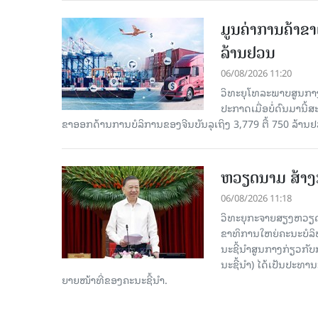
ມູນຄ່າການຄ້າຂາ
ລ້ານຢວນ
06/08/2026 11:20
ວິທະຍຸໂທລະພາບສູນກາງ
ປະກາດເມື່ອບໍ່ດົນມານີ້
ຂາອອກດ້ານການບໍລິການຂອງຈີນບັນລຸເຖິງ 3,779 ຕື້ 750 ລ້ານຢ
ຫວຽດນາມ ສ້າງກ
06/08/2026 11:18
ວິທະຍຸກະຈາຍສຽງຫວຽດນາມ
ຂາ​ທິ​ການ​ໃຫຍ່​ຄະ​ນະ​ບ
ນະ​ຊີ້​ນຳ​ສູນ​ກາງ​ກ່ຽວ​ກັບ
ນະ​ຊີ້​ນຳ) ໄດ້​ເປັນ​ປະ​ທ
ຍາຍ​ໜ້າ​ທີ່​ຂອງ​ຄະ​ນະ​ຊີ້​ນຳ.