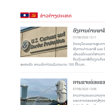
ຂ່າວຕ່າງປະເທດ
ອົງການດ່ານພາສີ
07/08/2026 13:11
ວິທະຍຸໂທລະພາບສູນກາງຈີ
ອົງການດ່ານພາສີ ແລະ 
ເຜີຍແຜ່ໂຕເລກຕໍ່ສານກາ
ຄືນເງິນພາສີທີ່ຮຽກເກັ
ສະຫະລັດ ອາເມຣິກາໄປແລ້ວປະມານ 100 ຕື້ໂດລາ.
ການຂາຍຍ່ອຍຂອ
07/08/2026 13:08
ຂ່າວຕ່າງປະເທດລາຍງານວ
ຍອດຂາຍຍ່ອຍຂອງສິງກະໂປ