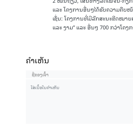
2 ໝື່ນຖ້ຽວ, ເສັ້ນທາງລົດໄຟຈີນ-ກຽ
ແລະ ໂຄງການອື່ນໆໄດ້ຮັບຄວາມຄືບໜ້າ
ເຊັ່ນ: ໂຄງການທີ່ມີລັກສະນະຂີດໝາຍ
ແລະ ງາມ” ແລະ ອື່ນໆ 700 ກວ່າໂຄງ
ຄໍາເຫັນ