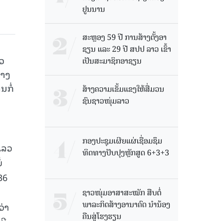
ຢູນນານ
ສະຫຼອງ 59 ປີ ການສ້າງຕັ້ງອາ
ຊຽນ ແລະ 29 ປີ ສປປ ລາວ ເຂົ້າ
ວ​
ເປັນສະມາຊິກອາຊຽນ
່າງ​
​ກໍ່​
ສ້າງຄວາມເຂັ້ມແຂງໃຫ້ສື່ມວນ
ຊົນຊາວໜຸ່ມລາວ
ກອງປະຊຸມເຜີຍແຜ່ເຊື່ອມຊຶມ
ແລວ
ທິດທາງປັບປຸງຫຼັກສູດ 6+3+3
່
36
ຊາວໜຸ່ມອາສາສະໝັກ ສືບຕໍ່
ພາລະກິດສ້າງອານາຄົດ ນໍານ້ອງ
ວ່າ
ຄືນສູ່ໂຮງຮຽນ