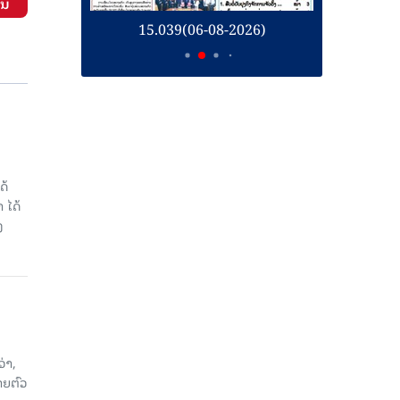
ັນ
26)
15.039(06-08-2026)
1
ດ້
 ໄດ້
ງ
່າ,
າຍຕົວ