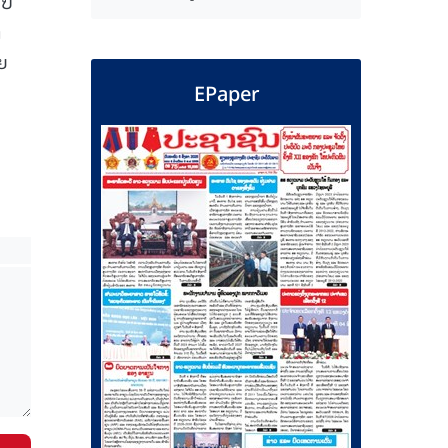
ບີ
ໆ
ຍ
EPaper