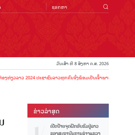
n
ວັນເສົາ ທີ 8 ສິງຫາ ຄ.ສ. 2026
ລາວ 2024 ປະຊາຊົນລາວທຸກຄົນຈົ່ງພ້ອມເປັນເຈົ້າພາບທີ່ດີ ຕ້ອນຮັບນັກທ່ອງທ
ຂ່າວ​ລ່າ​ສຸດ
ນ​
ເປີດປ້າຍຈຸດຝຶກອົບຮົມຢູ່ລາວ
ຂອງສະຖາບັນການຊ່າງແຂວງ