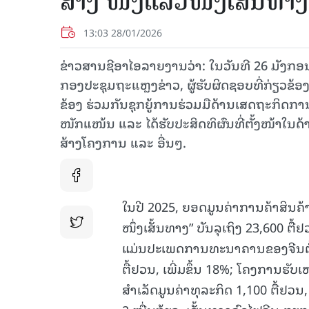
ສ້າງ ໜຶ່ງ​ແລວ​ໜຶ່ງ​ເສັ້ນ​ທາ
13:03 28/01/2026
ຂ່າວສານຊີອາໄອລາຍງານວ່າ: ໃນວັນ​ທີ 26 ມັງ​ກອນຜ່ານ
ກອງ​ປະ​ຊຸມ​ຖະ​ແຫຼງ​ຂ່າວ, ຜູ້​ຮັບ​ຜິດ​ຊອບ​ທີ່​ກ່ຽວ​ຂ້ອ
ຂ້ອງ ຮ່ວມ​ກັນ​ຊຸກ​ຍູ້​ການ​ຮ່ວມ​ມື​ດ້ານ​ເສດ​ຖະ​ກິດ​ການ​ຄ
ໜັກ​ແໜ້ນ ແລະ ໄດ້​ຮັບ​ປະ​ສິດ​ທິ​ຜົນ​ທີ່​ຕັ້ງ​ໜ້າ​ໃນ​ດ້
ສ້າງ​ໂຄງ​ການ ແລະ ​ອື່ນໆ.
ໃນປີ 2025, ຍອດມູນຄ່າການຄ້າສິນຄ
ໜຶ່ງເສັ້ນທາງ” ບັນລຸເຖິງ 23,600 ຕື້ຢ
ແມ່ນປະເພດການທະນາຄານຂອງຈີນຕໍ່ປະ
ຕື້ຢວນ, ເພີ່ມຂຶ້ນ 18%; ໂຄງການຮັບເ
ສຳເລັດມູນຄ່າທຸລະກິດ 1,100 ຕື້ຢວນ,