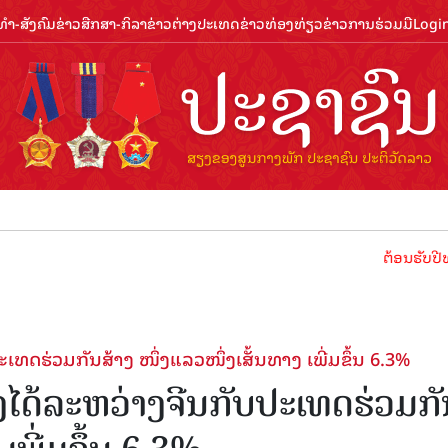
ຳ-ສັງຄົມ
ຂ່າວສືກສາ-ກິລາ
ຂ່າວຕ່າງປະເທດ
ຂ່າວທ່ອງທ່ຽວ
ຂ່າວການຮ່ວມມື
Logi
ຕ້ອນຮັບປີທ່ອງທ່ຽວ
​ເທດ​ຮ່ວມ​ກັນ​ສ້າງ ໜຶ່ງ​ແລວ​ໜຶ່ງ​ເສັ້ນ​ທາງ ເພີ່ມຂຶ້ນ 6.3%
ໄດ້ລະ​ຫວ່າງ​ຈີນ​ກັບ​ປະ​ເທດ​ຮ່ວມ​ກັ