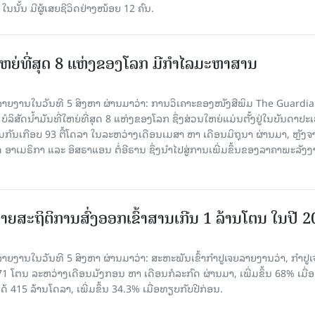
, ໃນນັ້ນ ມີຜູ້ເສຍຊີວິດຢ່າງໜ້ອຍ 12 ຄົນ.
ທີ່ໃຫຍ່ທີ່ສຸດ 8 ແຫ່ງຂອງໂລກ ມີກຳໄລມະຫາສານ
າຍງານໃນວັນທີ 5 ສິງຫາ ຜ່ານມາວ່າ: ການວິເຄາະຂອງໜັງສືພິມ The Guardi
 ບໍລິສັດນ້ຳມັນທີ່ໃຫຍ່ທີ່ສຸດ 8 ແຫ່ງຂອງໂລກ ຊຶ່ງສ່ວນໃຫຍ່ແມ່ນຕັ້ງຢູ່ໃນບັນດາປ
ມກັນເກືອບ 93 ຕື້ໂດລາ ໃນລະຫວ່າງເດືອນເມສາ ຫາ ເດືອນມິຖຸນາ ຜ່ານມາ, ຫຼັງຈ
າເມຣິກາ ແລະ ອິສຣາແອນ ຕໍ່ອີຣານ ຊຶ່ງນຳໄປສູ່ການເພີ່ມຂຶ້ນຂອງລາຄາພະລັງ
ຍສະຖິຕິການສົ່ງອອກເຂົ້າສານເກີນ 1 ລ້ານໂຕນ ໃນປີ 
ຍງານໃນວັນທີ 5 ສິງຫາ ຜ່ານມາວ່າ: ສະຫະພັນເຂົ້າກຳປູເຈຍລາຍງານວ່າ, ກໍາປູເ
471 ໂຕນ ລະຫວ່າງເດືອນມັງກອນ ຫາ ເດືອນກໍລະກົດ ຜ່ານມາ, ເພີ່ມຂຶ້ນ 68% ເມື
ດ້ 415 ລ້ານໂດລາ, ເພີ່ມຂຶ້ນ 34.3% ເມື່ອທຽບກັບປີກ່ອນ.