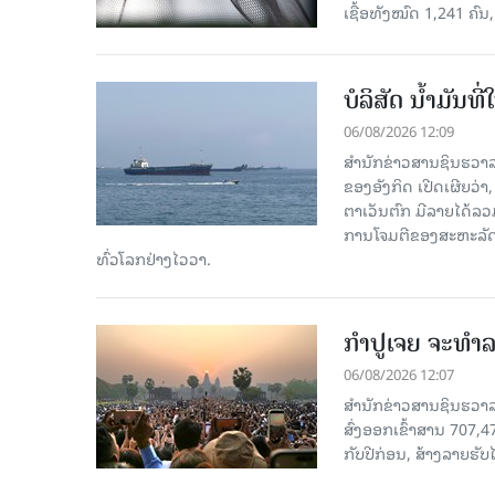
ເຊື້ອ​ທັງ​ໝົດ 1,241 ຄົນ
ບໍລິສັດ ນ້ຳມັນ
06/08/2026 12:09
ສຳນັກຂ່າວສານຊິນຮວາລ
ຂອງອັງກິດ ເປີດເຜີຍວ່າ,
ຕາເວັນຕົກ ມີລາຍໄດ້ລວ
ການໂຈມຕີຂອງສະຫະລັດ ອ
ທົ່ວໂລກຢ່າງໄວວາ.
ກຳປູເຈຍ ຈະທຳລາ
06/08/2026 12:07
ສຳນັກຂ່າວສານຊິນຮວາລາ
ສົ່ງອອກເຂົ້າສານ 707,
ກັບປີກ່ອນ, ສ້າງລາຍຮັບໄ