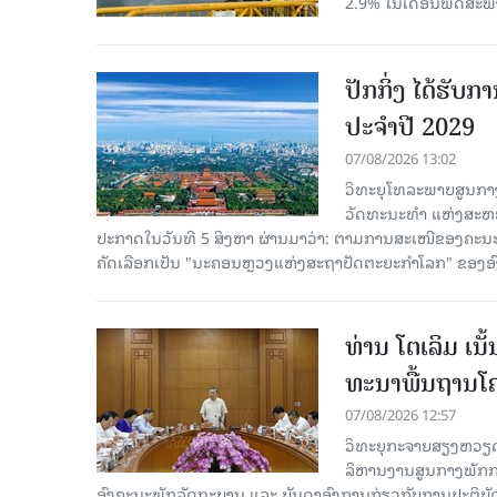
2.9% ໃນເດືອນພຶດສະພ
ປັກກິ່ງ ໄດ້ຮັ
ປະຈຳປີ 2029
07/08/2026 13:02
ວິທະຍຸໂທລະພາບສູນກາງ
ວັດທະນະທຳ ແຫ່ງສະຫະປະ
ປະກາດໃນວັນທີ 5 ສິງຫາ ຜ່ານມາວ່າ: ຕາມການສະເໜີຂອງຄະນະ
ຄັດ​ເລືອກເປັນ "ນະຄອນຫຼວງແຫ່ງສະຖາປັດຕະຍະກຳໂລກ" ຂອງອ
ທ່ານ ໂຕ​ເລິມ ເນ
ທະ​ນາ​ພື້ນ​ຖານ​ໂ
07/08/2026 12:57
ວິທະຍຸກະຈາຍສຽງຫວຽດນາມລ
ລິ​ຫານ​ງານ​ສູນ​ກາງ​ພັກ
ອົງ​ຄະ​ນະ​ພັກ​ລັດ​ຖະ​ບານ ແລະ ບັນ​ດາ​ອົງ​ການ​ກ່ຽວ​ກັບ​ການ​ປະ​ຕິ​