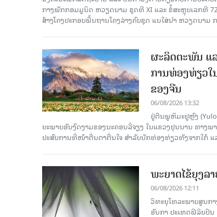
ກາງ​ພັກ​ກອມ​ມູ​ນິດ ຫວຽດ​ນາມ ຊຸດ​ທີ XI ແລະ ຂໍ້​ສະ​ຫຼຸບ​ເລກ​ທີ 72
ສ້າງ​ໂຄງ​ປະ​ກອບ​ພື້ນ​ຖານ​ໂຄງ​ລ່າງຄົບ​ຊຸດ ແນ​ໃສ່​ນຳ ຫວຽດ​ນາມ ກ
ຜະລິດຕະພັນ ແລ
ການທ່ອງທ່ຽວໃນ
ຂອງຈີນ
06/08/2026 13:32
ຢູ່ຕີນພູຫິມະຢູຫຼົງ (
ຍະພາບອັນງົດງາມຂອງນະຄອນລີ່ຈຽງ ໃນແຂວງຢຸນນານ ທາງພາກຕາເ
ປະສົບການທີ່ໜ້າຕື່ນຕາຕື່ນໃຈ ສຳລັບນັກທ່ອງທ່ຽວທັງຈາກໃກ້ ແ
ພະຍາດໄຂ້ຍຸງລາ
06/08/2026 12:11
ວິທະຍຸໂທລະພາບສູນກາງຈ
ອັນກາ ປະເທດຟີລິບປິນ 