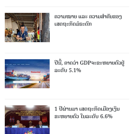
ຄວາມໝາຍ ແລະ ຄວາມສໍາຄັນຂອງ
ເສດຖະກິດມໍຣະດົກ
ປີນີ້, ຄາດວ່າ GDPຈະຂະຫຍາຍຕົວຢູ່
ລະດັບ 5.1%
1 ປີຜ່ານມາ ເສດຖະກິດເມືອງເງິນ
ຂະຫຍາຍຕົວ ໃນລະດັບ 6.6%