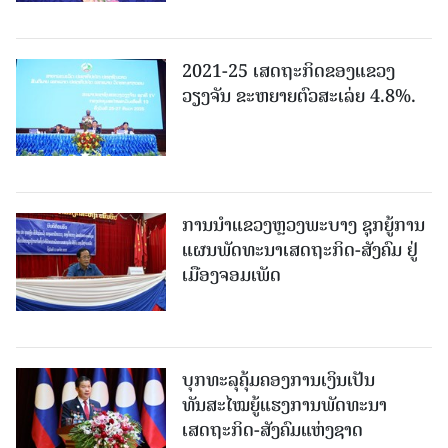
2021-25 ເສດຖະກິດຂອງແຂວງ
ວຽງຈັນ ຂະຫຍາຍຕົວສະເລ່ຍ 4.8%.
ການນຳແຂວງຫຼວງພະບາງ ຊຸກຍູ້ການ
ແຜນພັດທະນາເສດຖະກິດ-ສັງຄົມ ຢູ່
ເມືອງຈອມເພັດ
ບຸກທະລຸຄຸ້ມຄອງການເງິນເປັນ
ທັນສະໄໝຍູ້ແຮງການພັດທະນາ
ເສດຖະກິດ-ສັງຄົມແຫ່ງຊາດ