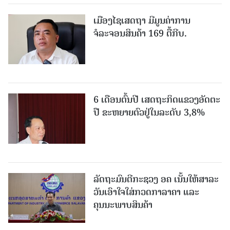
ເມືອງໄຊເສດຖາ ມີມູນຄ່າການ
ຈໍລະຈອນສິນຄ້າ 169 ຕື້ກີບ.
6 ເດືອນຕົ້ນປີ ເສດຖະກິດແຂວງອັດຕະ
ປື ຂະຫຍາຍຕົວຢູ່ໃນລະດັບ 3,8%
ລັດຖະມົນຕີກະຊວງ ອຄ ເນັ້ນໃຫ້ສາລະ
ວັນເອົາໃຈໃສ່ກວດກາລາຄາ ແລະ
ຄຸນນະພາບສິນຄ້າ