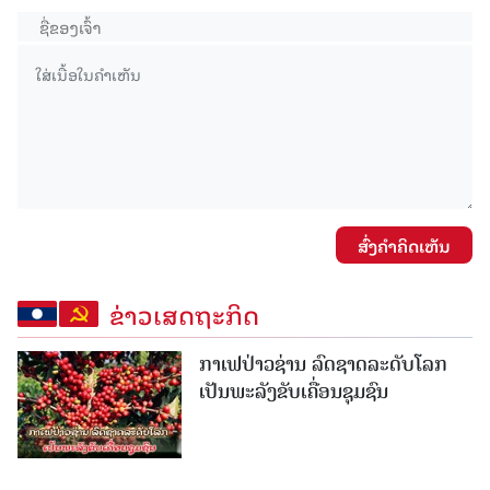
ສົ່ງຄໍາຄິດເຫັນ
ຂ່າວເສດຖະກິດ
ກາເຟປ່າວຊ່ານ ລົດຊາດລະດັບໂລກ
ເປັນພະລັງຂັບເຄື່ອນຊຸມຊົນ