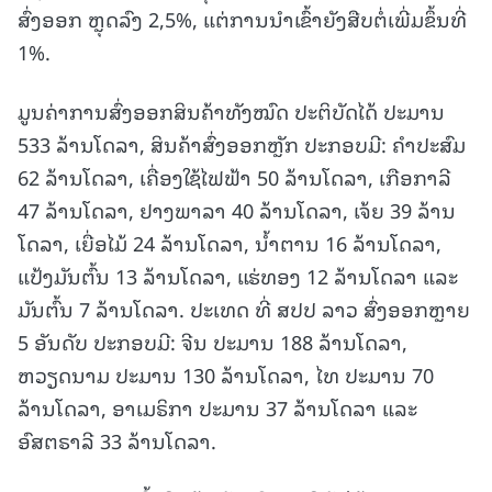
ສົ່ງອອກ ຫຼຸດລົງ 2,5%, ແຕ່ການນໍາເຂົ້າຍັງສືບຕໍ່ເພີ່ມຂຶ້ນທີ່
1%.
ມູນຄ່າການສົ່ງອອກສິນຄ້າທັງໝົດ ປະຕິບັດໄດ້ ປະມານ
533 ລ້ານໂດລາ, ສິນຄ້າສົ່ງອອກຫຼັກ ປະກອບມີ: ຄໍາປະສົມ
62 ລ້ານໂດລາ, ເຄື່ອງໃຊ້ໄຟຟ້າ 50 ລ້ານໂດລາ, ເກືອກາລີ
47 ລ້ານໂດລາ, ຢາງພາລາ 40 ລ້ານໂດລາ, ເຈ້ຍ 39 ລ້ານ
ໂດລາ, ເຍື່ອໄມ້ 24 ລ້ານໂດລາ, ນໍ້າຕານ 16 ລ້ານໂດລາ,
ແປ້ງມັນຕົ້ນ 13 ລ້ານໂດລາ, ແຮ່ທອງ 12 ລ້ານໂດລາ ແລະ
ມັນຕົ້ນ 7 ລ້ານໂດລາ. ປະເທດ ທີ່ ສປປ ລາວ ສົ່ງອອກຫຼາຍ
5 ອັນດັບ ປະກອບມີ: ຈີນ ປະມານ 188 ລ້ານໂດລາ,
ຫວຽດນາມ ປະມານ 130 ລ້ານໂດລາ, ໄທ ປະມານ 70
ລ້ານໂດລາ, ອາເມຣິກາ ປະມານ 37 ລ້ານໂດລາ ແລະ
ອົສຕຣາລີ 33 ລ້ານໂດລາ.