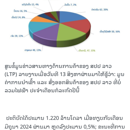
ສູນຂໍ້ມູນຂ່າວສານທາງດ້ານການຄ້າຂອງ ສປປ ລາວ
(LTP) ລາຍງານເມື່ອວັນທີ 13 ສິງຫາຜ່ານມາໃຫ້ຮູ້ວ່າ: ມູນ
ຄ່າການນໍາເຂົ້າ ແລະ ສົ່ງອອກສິນຄ້າຂອງ ສປປ ລາວ ທີ່ບໍ່
ລວມໄຟຟ້າ ປະຈໍາເດືອນກໍລະກົດປີນີ້
ປະຕິບັດໄດ້ປະມານ 1.220 ລ້ານໂດລາ ເມື່ອທຽບກັບເດືອນ
ມິຖຸນາ 2024 ຜ່ານມາ ຫຼຸດລົງປະມານ 0,5%; ຂະນະທີ່ການ