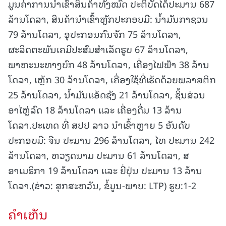
ມູນຄ່າການນຳເຂົ້າສິນຄ້າທັງໝົດ ປະຕິບັດໄດ້ປະມານ 687
ລ້ານໂດລາ, ສິນຄ້ານໍາເຂົ້າຫຼັກປະກອບມີ: ນ້ຳມັນກາຊວນ
79 ລ້ານໂດລາ, ອຸປະກອນກົນຈັກ 75 ລ້ານໂດລາ,
ຜະລິດຕະພັນເຄມີປະສົມສໍາເລັດຮູບ 67 ລ້ານໂດລາ,
ພາຫະນະທາງບົກ 48 ລ້ານໂດລາ, ເຄື່ອງໄຟຟ້າ 38 ລ້ານ
ໂດລາ, ເຫຼັກ 30 ລ້ານໂດລາ, ເຄື່ອງໃຊ້ທີ່ເຮັດດ້ວຍພລາສຕິກ
25 ລ້ານໂດລາ, ນໍ້າມັນແອັດຊັງ 21 ລ້ານໂດລາ, ຊິ້ນສ່ວນ
ອາໄຫຼ່ລົດ 18 ລ້ານໂດລາ ແລະ ເຄື່ອງດື່ມ 13 ລ້ານ
ໂດລາ.ປະເທດ ທີ່ ສປປ ລາວ ນໍາເຂົ້າຫຼາຍ 5 ອັນດັບ
ປະກອບມີ: ຈີນ ປະມານ 296 ລ້ານໂດລາ, ໄທ ປະມານ 242
ລ້ານໂດລາ, ຫວຽດນາມ ປະມານ 61 ລ້ານໂດລາ, ສ
ອາເມຣິກາ 19 ລ້ານໂດລາ ແລະ ຍີ່ປຸ່ນ ປະມານ 13 ລ້ານ
ໂດລາ.(ຂ່າວ: ສຸກສະຫວັນ, ຂໍ້ມູນ-ພາບ: LTP) ຮູບ:1-2
ຄໍາເຫັນ