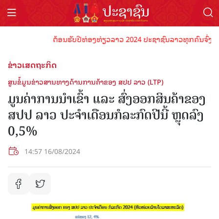
ຕ້ອນຮັບປີທ່ອງທ່ຽວລາວ 2024 ປະຊາຊົນລາວທຸກຄົນຈົ່ງພ້ອມເປ
ຂ່າວເສດຖະກິດ
ສູນຂໍ້ມູນຂ່າວສານທາງດ້ານການຄ້າຂອງ ສປປ ລາວ (LTP)
ມູນຄ່າການນໍາເຂົ້າ ແລະ ສົ່ງອອກສິນຄ້າຂອງ
ສປປ ລາວ ປະຈໍາເດືອນກໍລະກົດປີນີ້ ຫຼຸດລົງ
0,5%
14:57 16/08/2024