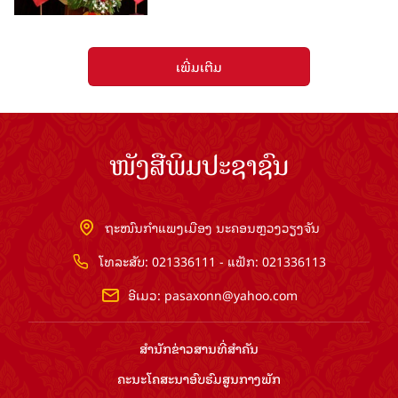
ເພີ່ມເຕີມ
ໜັງສືພິມປະຊາຊົນ
ຖະໜົນກຳແພງເມືອງ ນະຄອນຫຼວງວຽງຈັນ
ໂທລະສັບ: 021336111 - ແຟັກ: 021336113
ອີເມວ:
pasaxonn@yahoo.com
ສຳ​ນັກ​ຂ່າວ​ສານ​ທີ່​ສຳ​ຄັນ​
ຄະນະໂຄສະນາອົບຮົມ​ສູນ​ກາງ​ພັກ