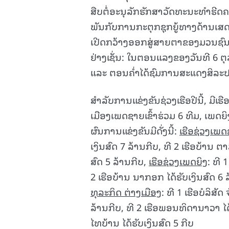
ສືບຕໍ່ອະນຸລັກຮັກສາວັດທະນະທໍາຮີດ
ພັນກັບການກະຕຸກຊຸກຍູ້ທາງດ້ານເສດຖ
ເປີດກວ້າງອອກສູ່ສາຍຕາຂອງມວນຊົນທ
ຢ່າງເຊັ່ນ: ໃນຕອນແລງຂອງວັນທີ 6 ຕຸ
ແລະ ຕອນຄ່ຳໄດ້ຊົມການສະແດງສິລະປ
ສຳລັບການແຂ່ງຂັນຊ່ວງເຮືອປີນີ້, ມີເຮື
ເມືອງເພດຊາຍເຂົ້າຮ່ວມ 6 ທີມ, ເພດຍິງ
ຜົນການແຂ່ງຂັນມີດັ່ງນີ້:
ເຮືອ
ຊ່ວງ
ເພດ
ເງິນສົດ 7 ລ້ານກີບ, ທີ 2 ເຮືອບ້ານ ຕາລ
ສົດ 5 ລ້ານກີບ,
ເຮືອ
ຊ່ວງ
ເພດ
ຍິງ
: ທີ 
2 ເຮືອບ້ານ ນາກອກ ໄດ້ຮັບເງິນສົດ 6 ລ
ທຸລະກິດ ຕ່າງເມືອງ
: ທີ 1 ເຮືອບໍລິສັ
ລ້ານກີບ, ທີ 2 ເຮືອພອນທິດານາວາ ໄດ້
ໄທບ້ານ ໄດ້ຮັບເງິນສົດ 5 ກີບ