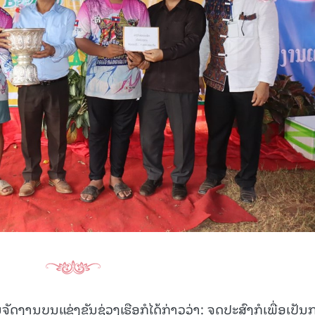
15.039(06-08-20
ງານບຸນແຂ່ງຂັນຊ່ວງເຮືອກໍໄດ້ກ່າວວ່າ: ຈຸດປະສົງກໍເພື່ອເປັ