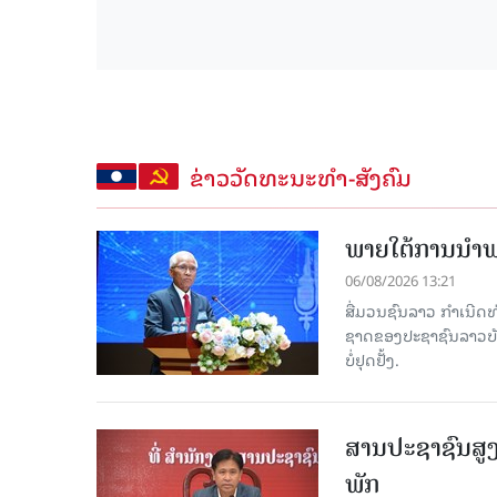
ຂ່າວວັດທະນະທຳ-ສັງຄົມ
ພາຍໃຕ້ການນໍາພາ
06/08/2026 13:21
ສື່ມວນຊົນລາວ ກຳເນີດທ
ຊາດຂອງປະຊາຊົນລາວບັນດ
ບໍ່ຢຸດຢັ້ງ.
ສານປະຊາຊົນສູງ
ພັກ