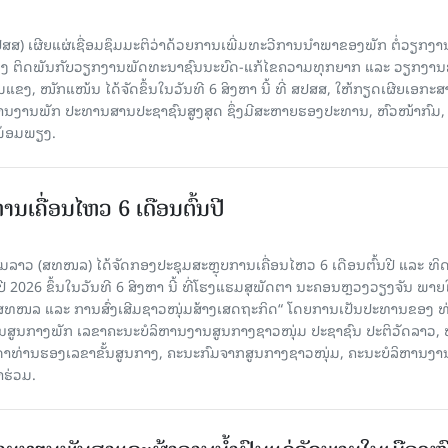
ປສສ) ເຜີຍແຜ່ເຊື່ອມຊຶມມະຕິວ່າດ້ວຍການເພີ່ມທະວີການນຳພາຂອງພັກ ຕໍ່ວຽກງາ
ືອງ ຕິດພັນກັບວຽກງານພັດທະນາຊົນນະບົດ-ແກ້ໄຂຄວາມທຸກຍາກ ແລະ ວຽກງາ
ມແຂງ, ໜັກແໜ້ນ ໄດ້ຈັດຂຶ້ນໃນວັນທີ 6 ສິງຫາ ນີ້ ທີ່ ສປສສ, ໃຫ້ກຽດເຜີຍເອກະ
ຫານງານພັກ ປະທານສານປະຊາຊົນສູງສຸດ ຊຶ່ງມີສະຫາຍຮອງປະທານ, ຫົວໜ້າກົມ,
ງພ້ອມພຽງ.
ເຄື່ອນໄຫວ 6 ເດືອນຕົ້ນປີ
່ມລາວ (ສທໜລ) ໄດ້ຈັດກອງປະຊຸມສະຫຼຸບການເຄື່ອນໄຫວ 6 ເດືອນຕົ້ນປີ ແລະ ທ
 2026 ຂຶ້ນໃນວັນທີ 6 ສິງຫາ ນີ້ ທີ່ໂຮງແຮມສຸພັດຕາ ນະຄອນຫຼວງວຽງຈັນ ພາຍ
 ສທໜລ ແລະ ການສົ່ງເສີມຊາວໜຸ່ມສ້າງເສດຖະກິດ“ ໂດຍການເປັນປະທານຂອງ ທ
ານສູນກາງພັກ ເລຂາຄະນະບໍລິຫານງານສູນກາງຊາວໜຸ່ມ ປະຊາຊົນ ປະຕິວັດລາວ, 
ນດາທ່ານຮອງເລຂາຂັ້ນສູນກາງ, ຄະນະກົມຈາກສູນກາງຊາວໜຸ່ມ, ຄະນະບໍລິຫານງາ
າຮ່ວມ.