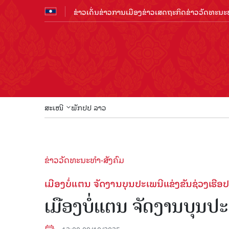
ຂ່າວເດັ່ນ
ຂ່າວການເມືອງ
ຂ່າວເສດຖະກິດ
ຂ່າວວັດທະນະທ
ສະເໜີ
ພັກປປ ລາວ
ຂ່າວວັດທະນະທຳ-ສັງຄົມ
ເມືອງບໍ່ແຕນ ຈັດ​ງານ​ບຸນປະເພນີແຂ່ງຂັນຊ່ວງ​ເຮືອ​
ເມືອງບໍ່ແຕນ ຈັດ​ງານ​ບຸນປະ