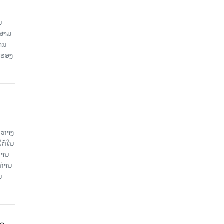
ນ
ນສາມ
ສານ
 ຮອງ
ິດທາງ
ໃຕ້ໃນ
່ານ
ທ່ານ
ນ