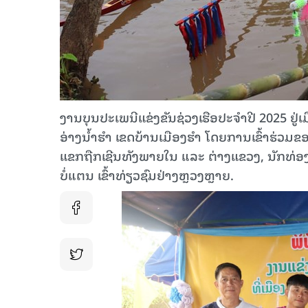
ງານ​ບຸນປະເພນີແຂ່ງຂັນຊ່ວງ​ເຮືອ​ປະຈຳ​ປີ 2025 ຢູ່ເມ
ອ່າງນ້ຳຮຳ ​ເຂດ​ບ້ານ​ເມືອງຮຳ ​ໂດຍການເຂົ້າ
ແຂກ​ຖືກ​ເຊີນ​ທັງ​ພາຍ​ໃນ ແລະ ຕ່າງແຂວງ, ນັກ​ທ່ອງ​
ບໍ່ແຕນ​ ເຂົ້າ​ທ່ຽວ​ຊົມ​ຢ່າງຫຼວງຫຼາຍ.