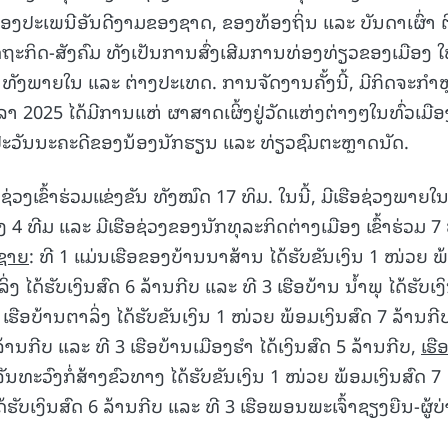
ຄອງປະເພນີອັນດີງາມຂອງຊາດ, ຂອງທ້ອງຖິ່ນ ແລະ ບັນດາເຜົ່າ 
ະກິດ-ສັງຄົມ ທັງເປັນການສົ່ງເສີມການທ່ອງທ່ຽວຂອງເມືອງ ໃ
ັງພາຍໃນ ແລະ ຕ່າງປະເທດ. ການຈັດງານຄັ້ງນີ້, ມີກິດຈະກໍາ
ລາ 2025 ໄດ້ມີການແຫ່ ຜາສາດເຜິ້ງຢູ່ວັດແຫ່ງຕ່າງໆໃນທົ່ວເມືອ
ະວັນນະຄະດີຂອງນ້ອງນັກຮຽນ ແລະ ທ່ຽວຊົມຕະຫຼາດນັດ.
ອຊ່ວງເຂົ້າຮ່ວມແຂ່ງຂັນ ທັງໝົດ 17 ທິມ. ໃນນີ້, ມີເຮືອຊ່ວງພາຍໃ
 4 ທີມ ແລະ ມີເຮືອຊ່ວງຂອງນັກທຸລະກິດຕ່າງເມືອງ ເຂົ້າຮ່ວມ 7 
ຊາຍ
: ທີ 1 ແມ່ນເຮືອຂອງບ້ານນາສ້ານ ໄດ້ຮັບຂັນເງິນ 1 ໜ່ວຍ ພ
ິ່ງ ໄດ້ຮັບເງິນສົດ 6 ລ້ານກີບ ແລະ ທີ 3 ເຮືອບ້ານ ນ້ຳພຸ ໄດ້ຮັບເງ
1 ເຮືອບ້ານຕາລິ່ງ ໄດ້ຮັບຂັນເງິນ 1 ໜ່ວຍ ພ້ອມເງິນສົດ 7 ລ້ານກີບ
້ານກີບ ແລະ ທີ 3 ເຮືອບ້ານເມືອງຮຳ ໄດ້ເງິນສົດ 5 ລ້ານກີບ,
ເຮື
ດ ຈັນທະວົງກໍ່ສ້າງຂົວທາງ ໄດ້ຮັບຂັນເງິນ 1 ໜ່ວຍ ພ້ອມເງິນສົດ 7
ຮັບເງິນສົດ 6 ລ້ານກີບ ແລະ ທີ 3 ເຮືອພອນພະເຈົ້າຊຽງຍືນ-ຜູ້ບ