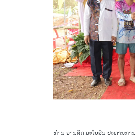
ທ່ານ ອານຸສິດ ມະໂນສິນ ປະທານການຈັດ