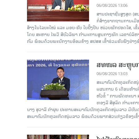
06/08/2026 13:06
ສານປະຊາຊົນສູງສຸດ (ສ
ກໍ່ສ້າງຮາກຖານການເມ
ສ້າງໃນໄລຍະໃໝ່ ແລະ ມອບ-ຮັບ ໃບຢັ້ງຢືນ ໜ່ວຍພັກປອດໃສ, ເຂັ້
ໂດຍ ສະຫາຍ ໄພວີ ສີບົວລິພາ ກຳມະການສູນກາງພັກ ເລຂາບໍລິ
ກົມ ພ້ອມດ້ວຍພະນັກງານອ້ອມຂ້າງ ສປສສ ເຂົ້າຮ່ວມຮັບຟັງຢ່າ
ສທໜລ ສະຫຼຸບການ
06/08/2026 13:03
ສະມາຄົມນັກທຸລະກິດໜຸ
ແຜນການ 6 ເດືອນທ້າຍປີ
ຫົວຂໍ້ “ ການພັດທະນາ
ທອງລີ ສີສຸລິດ ກຳມະກ
ນາງ ສຸວາລີ ຄຳຜຸຍ ປະທານສະມາຄົມນັກທຸລະກິດໜຸ່ມລາວ ມີບັ
ສະມາຄົມນັກທຸລະກິດໜຸ່ມລາວ ພ້ອມດ້ວຍພາກສ່ວນກ່ຽວຂ້ອງເຂົ້