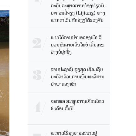
ກະຕຸ້ນຕະຫຼາດການທ່ອງທ່ຽວໃນ
ນະຄອນລີ່ຈຽງ (Lijiang) ທາງ
ພາກຕາເວັນຕົກສ່ຽງໃຕ້ຂອງຈີນ
ພາຍໃຕ້ການນໍາພາຂອງພັກ ສື່
ມວນຊົນລາວເຕີບໃຫຍ່ ເຂັ້ມແຂງ
ຢ່າງບໍ່ຢຸດຢັ້ງ
ສານປະຊາຊົນສູງສຸດ ເຊື່ອມຊຶມ
ມະຕິວ່າດ້ວຍການເພີ່ມທະວີການ
ນຳພາຂອງພັກ
ສທໜລ ສະຫຼຸບການເຄື່ອນໄຫວ
6 ເດືອນຕົ້ນປີ
ພະຍາດໄຂ້ຍຸງລາຍລະບາດຢູ່