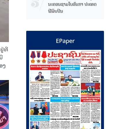
ນະຄອນຊາມໂບ​ອັນກາ ປະເທດ
ຟີລິບປິນ
EPaper
ູ່ທີ
ມີ
ອງ​