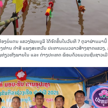
ືອງບໍ່ແຕນ ແຂວງໄຊຍະບູລີ ໄດ້ຈັດຂຶ້ນໃນວັນ​ທີ 7 ຕຸລາຜ່ານມານີ້ ​ຢ
ຮ່ວມຂອງທ່ານ ຄຳສີ ແພງສະຫວັນ ປະທານແນວລາວສ້າງຊາດແຂວງ, 
ທ່ຽວ​ທັງ​ພາຍ​ໃນ​ ​ແລະ ຕ່າງປະ​ເທດ ພ້ອມ​ດ້ວຍ​ມວນ​ຊົນ​ຊາວ​ເມື