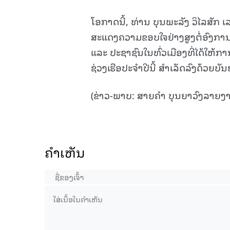
ໂອກາດນີ້, ທ່ານ ບຸນພະລັງ ວິໄລສັກ
ສະແດງຄວາມຂອບໃຈຢ່າງສູງຕໍ່ອົງການຈັດ
ແລະ ປະຊາຊົນໃນທົ່ວເມືອງທີ່ໄດ້ໃຫ້
ຊ່ວງເຮືອປະຈຳປີນີ້ ສຳເລັດລົງດ້ວຍ
(ຂ່າວ-ພາບ: ສາຍຄຳ ບຸນຍາວົງລາຍງ
ຄໍາເຫັນ