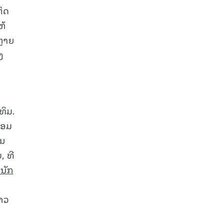
ຕິດ
ຫ້
ຫຼາຍ
ງ
ນ
ທິມ.
້ອມ
ິນ
, ທີ
ອນັກ
່າວ