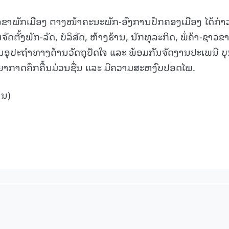
 ເລຂາພັກເມືອງ ຕາງໜ້າຄະນະພັກ-ອົງການປົກຄອງເມືອງ ໄດ້ກ່າ
ຕັ້ງພັກ-ລັດ, ບໍລິສັດ, ຫ້າງຮ້ານ, ນັກທຸລະກິດ, ພໍ່ຄ້າ-ຊາວຂ
ການອຸປະຖຳທາງດ້ານວັດຖຸປັດໃຈ ແລະ ພ້ອມກັນຈັດງານປະເພນີ ບ
ບັນຍາກາດຄຶກຄື້ນມ່ວນຊື່ນ ແລະ ມີຄວາມສະຫງົບປອດໄພ.
ານ)