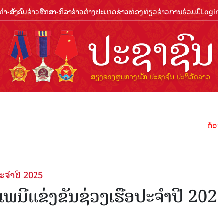
ຳ-ສັງຄົມ
ຂ່າວສືກສາ-ກິລາ
ຂ່າວຕ່າງປະເທດ
ຂ່າວທ່ອງທ່ຽວ
ຂ່າວການຮ່ວມມື
Logi
ຕ້ອນຮັບປີທ່ອ
ປະຈຳ​ປີ 2025
ເພນີແຂ່ງຂັນຊ່ວງ​ເຮືອ​ປະຈຳ​ປີ 20