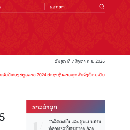
n
ວັນສຸກ ທີ 7 ສິງຫາ ຄ.ສ. 2026
ງທ່ຽວລາວ 2024 ປະຊາຊົນລາວທຸກຄົນຈົ່ງພ້ອມເປັນເຈົ້າພາບທີ່ດີ ຕ້ອນຮັບນັກ
ຂ່າວ​ລ່າ​ສຸດ
25
ຜະລິດຕະພັນ ແລະ ຮູບແບບການ
ທ່ອງທ່ຽວທີ່ຫຼາກຫຼາຍ ຊ່ວຍ