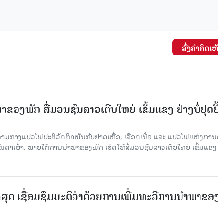
ສົ່ງຄໍາຄິດເຫ
ຂອງພັກ ສື່ມວນຊົນລາວເຕີບໃຫຍ່ ເຂັ້ມແຂງ ຢ່າງບໍ່ຢຸດຢັ
່າມກາງແປວໄຟປະຕິວັດຕິດພັນກັບຢາດເຫື່ອ, ເລືອດເນື້ອ ແລະ ແປວໄຟແຫ່ງການຕໍ່ສູ
າເຜົ່າ. ພາຍໃຕ້ການນໍາພາຂອງພັກ ເຮັດໃຫ້ສື່ມວນຊົນລາວເຕີບໃຫຍ່ ເຂັ້ມແຂງ 
ສຸດ ເຊື່ອມຊຶມມະຕິວ່າດ້ວຍການເພີ່ມທະວີການນຳພາຂອ