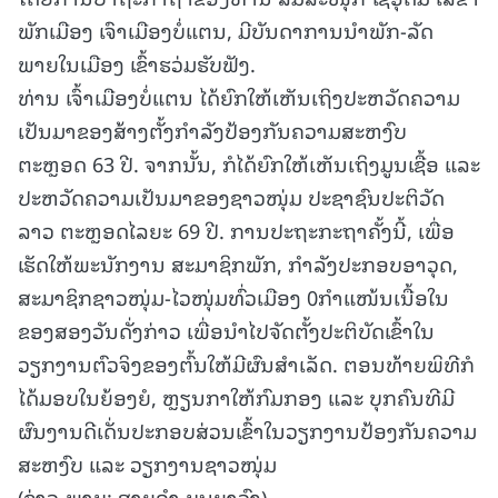
ພັກເມືອງ ເຈົາເມືອງບໍ່ແຕນ, ມີບັນດາການນໍາພັກ-ລັດ
ພາຍໃນເມືອງ ເຂົ້າຮວ່ມຮັບຟັງ.
ທ່ານ ເຈົ້າເມືອງບໍ່ແຕນ ໄດ້ຍົກໃຫ້ເຫັນເຖິງປະຫວັດຄວາມ
ເປັນມາຂອງສ້າງຕັ້ງກໍາລັງປ້ອງກັນຄວາມສະຫງົບ
ຕະຫຼອດ 63 ປີ. ຈາກນັ້ນ, ກໍໄດ້ຍົກໃຫ້ເຫັນເຖິງມູນເຊື້ອ ແລະ
ປະຫວັດຄວາມເປັນມາຂອງຊາວໜຸ່ມ ປະຊາຊົນປະຕິວັດ
ລາວ ຕະຫຼອດໄລຍະ 69 ປີ. ການປະຖະກະຖາຄັ້ງນີ້, ເພື່ອ
ເຮັດໃຫ້ພະນັກງານ ສະມາຊິກພັກ, ກໍາລັງປະກອບອາວຸດ,
ສະມາຊິກຊາວໜຸ່ມ-ໄວໜຸ່ມທົ່ວເມືອງ 0ກໍາແໜ້ນເນື້ອໃນ
ຂອງສອງວັນດັ່ງກ່າວ ເພື່ອນໍາໄປຈັດຕັ້ງປະຕິບັດເຂົ້າໃນ
ວຽກງານຕົວຈິງຂອງຕົ້ນໃຫ້ມີຜົນສໍາເລັດ. ຕອນທ້າຍພິທີກໍ
ໄດ້ມອບໃນຍ້ອງຍໍ, ຫຼຽນກາໃຫ້ກົມກອງ ແລະ ບຸກຄົນທີມີ
ຜົນງານດີເດັ່ນປະກອບສ່ວນເຂົ້າໃນວຽກງານປ້ອງກັນຄວາມ
ສະຫງົບ ແລະ ວຽກງານຊາວໜຸ່ມ
(ຂ່າວ-ພາບ: ສາຍຄໍາ ບຸນຍາວົງ)