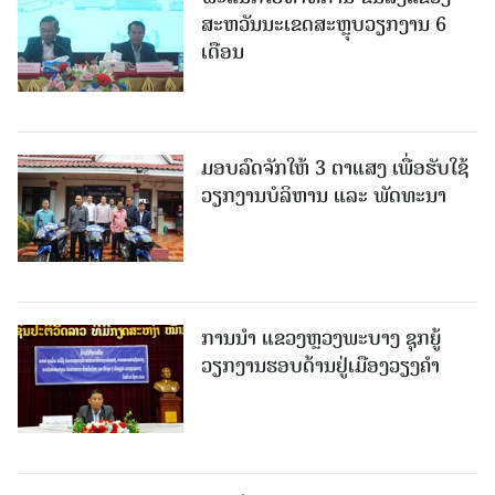
ສະຫວັນນະເຂດສະຫຼຸບວຽກງານ 6
ເດືອນ
ມອບລົດຈັກໃຫ້ 3 ຕາແສງ ເພື່ອຮັບໃຊ້
ວຽກງານບໍລິຫານ ແລະ ພັດທະນາ
ການນຳ ແຂວງຫຼວງພະບາງ ຊຸກຍູ້
ວຽກງານຮອບດ້ານຢູ່ເມືອງວຽງຄໍາ