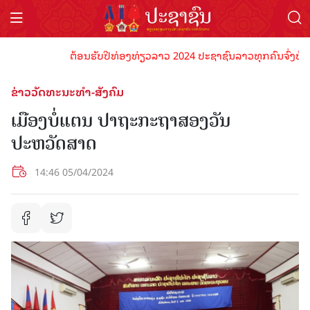
ຕ້ອນຮັບປີທ່ອງທ່ຽວລາວ 2024 ປະຊາຊົນລາວທຸກຄົນຈົ່ງພ້ອມເປັນ
ຂ່າວວັດທະນະທຳ-ສັງຄົມ
ເມືອງບໍ່ແຕນ ປາຖະກະຖາສອງວັນ
ປະຫວັດສາດ
14:46 05/04/2024