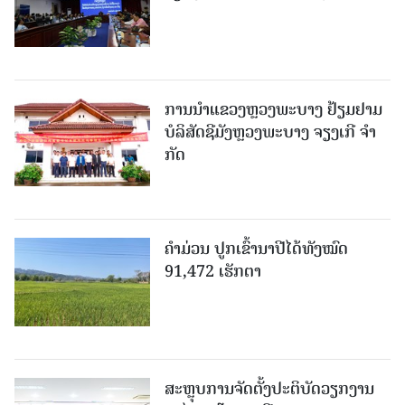
ການນຳແຂວງຫຼວງພະບາງ ຢ້ຽມ​ຢາມ
ບໍ​ລິ​ສັດຊີມັງຫຼວງພະບາງ ຈຽງເກີ ຈໍາ
ກັດ
ຄໍາມ່ວນ ປູກເຂົ້ານາປີໄດ້ທັງໝົດ
91,472 ເຮັກຕາ
ສະຫຼຸບການຈັດຕັ້ງປະຕິບັດວຽກງານ