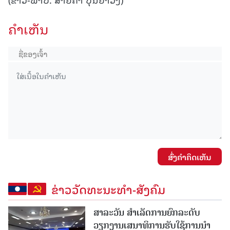
ຄໍາເຫັນ
ສົ່ງຄໍາຄິດເຫັນ
ຂ່າວວັດທະນະທຳ-ສັງຄົມ
ສາລະວັນ ສໍາເລັດການຍົກລະດັບ
ວຽກງານເສນາທິການຮັບໃຊ້ການນໍາ