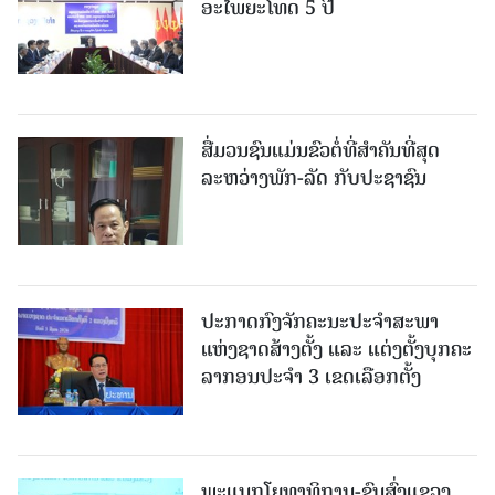
ອະໄພຍະໂທດ 5 ປີ
ສື່ມວນຊົນແມ່ນຂົວຕໍ່ທີ່ສໍາຄັນທີ່ສຸດ
ລະຫວ່າງພັກ-ລັດ ກັບປະຊາຊົນ
ປະກາດກົງຈັກຄະນະປະຈໍາສະພາ
ແຫ່ງຊາດສ້າງຕັ້ງ ແລະ ແຕ່ງຕັ້ງບຸກຄະ
ລາກອນປະຈໍາ 3 ເຂດເລືອກຕັ້ງ
ພະແນກໂຍທາທິການ-ຂົນສົ່ງແຂວງ