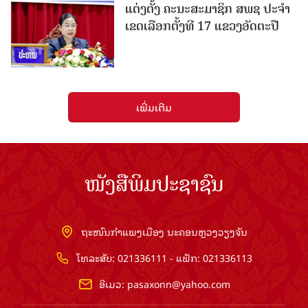
ແຕ່ງຕັ້ງ ຄະນະສະມາຊິກ ສພຊ ປະຈຳ
ເຂດເລືອກຕັ້ງທີ 17 ແຂວງອັດຕະປື
ເພີ່ມເຕີມ
ໜັງສືພິມປະຊາຊົນ
ຖະໜົນກຳແພງເມືອງ ນະຄອນຫຼວງວຽງຈັນ
ໂທລະສັບ: 021336111 - ແຟັກ: 021336113
ອີເມວ:
pasaxonn@yahoo.com