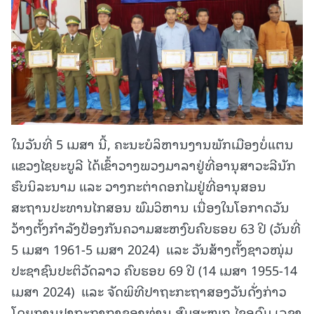
ໃນວັນທີ່ 5 ເມສາ ນີ້, ຄະນະບໍລິຫານງານພັກເມືອງບໍ່ແຕນ
ແຂວງໄຊຍະບູລີ ໄດ້ເຂົ້າວາງພວງມາລາຢູ່ທີ່ອານຸສາວະລີນັກ
ຮົບນິລະນາມ ແລະ ວາງກະຕ່າດອກໄມຢູ່ທີ່ອານຸສອນ
ສະຖານປະທານໄກສອນ ພົມວິຫານ ເນື່ອງໃນໂອກາດວັນ
ວ້າງຕັ້ງກຳລັງປ້ອງກັນຄວາມສະຫງົບຄົບຮອບ 63 ປີ (ວັນທີ່
5 ເມສາ 1961-5 ເມສາ 2024) ແລະ ວັນສ້າງຕັ້ງຊາວໜຸ່ມ
ປະຊາຊົນປະຕິວັດລາວ ຄົບຮອບ 69 ປີ (14 ເມສາ 1955-14
ເມສາ 2024) ແລະ ຈັດພິທີປາຖະກະຖາສອງວັນດັ່ງກ່າວ
ໂດຍການປາຖະກາຖາຂອງທ່ານ ສົມສະໜຸກ ໄຊອຸດົມ ເລຂາ