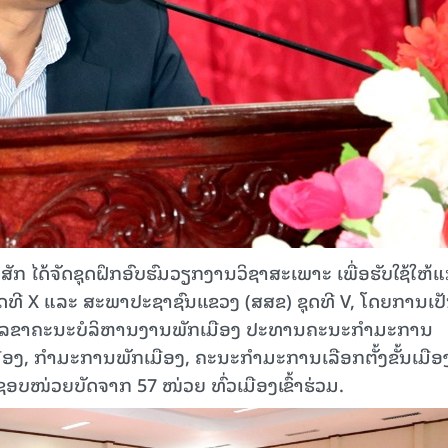
ສັກ ໄດ້ຈັດຊຸດຝຶກອົບຮົມວຽກງານວິຊາສະເພາະ ເພື່ອຮັບໃຊ້ໃຫ້ແ
ດທີ X ແລະ ສະພາປະຊາຊົນແຂວງ (ສສຂ) ຊຸດທີ V, ໂດຍການເປ
ງເລຂາຄະນະບໍລິຫານງານພັກເມືອງ ປະທານຄະນະກຳມະການ
ອງ, ກຳມະການພັກເມືອງ, ຄະນະກຳມະການເລືອກຕັ້ງຂັ້ນເມືອ
ອບໜ່ວຍບັດຈາກ 57 ໜ່ວຍ ທົ່ວເມືອງເຂົ້າຮ່ວມ.