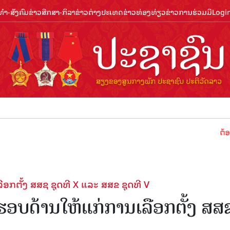
ຳ-ສັງຄົມ
ຂ່າວສືກສາ-ກິລາ
ຂ່າວຕ່າງປະເທດ
ຂ່າວທ່ອງທ່ຽວ
ຂ່າວການຮ່ວມມື
Logi
ຕ້ອນຮັບປີທ່ອງ
ກຕັ້ງ ສສຊ ຊຸດທີ X ແລະ ສສຂ ຊຸດທີ V
ອບດ້ານໃຫ້ແກ່ການເລືອກຕັ້ງ ສສ