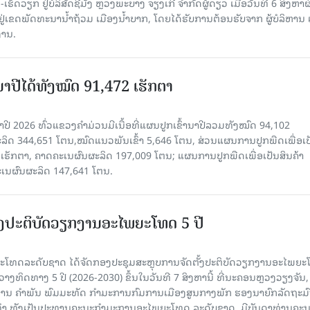
ັດວຽກ ຢູ່ບໍລິສັດຊີມັງ ຫຼວງພະບາງ ຈຽງເກີ ຈໍາກັດຜູ້ດຽວ ເມື່ອ​ວັນ​ທີ 6 ສິງ​ຫາ​ຜ
ຕັ້ງຢູ່ເຂດພັດທະນານ້ຳຖ້ວມ ເມືອງນໍ້າບາກ, ໂດຍໄດ້ຮັບການຕ້ອນຮັບຈາກ ຜູ້ບໍລິຫານ
ານ.
ານາປີໄດ້ທັງໝົດ 91,472 ເຮັກຕາ
າປີ 2026 ທົ່ວແຂວງຄໍາມ່ວນມີເນື້ອທີ່ແຜນປູກເຂົ້ານາປີລວມທັງໝົດ 94,102
ລິດ 344,651 ໂຕນ,ໝົດແນວພັນເຂົ້າ 5,646 ໂຕນ, ສ່ວນແຜນການປູກພືດເພື່ອເປ
ຮັກຕາ, ຄາດຄະເນຜົນຜະລິດ 197,009 ໂຕນ; ແຜນການປູກພືດເພື່ອເປັນສິນຄ້າ
ະເນຜົນຜະລິດ 147,641 ໂຕນ.
ັ້ງປະຕິບັດວຽກງານອະໄພຍະໂທດ 5 ປີ
ທດລະດັບຊາດ ໄດ້ຈັດກອງປະຊຸມສະຫຼຸບການຈັດຕັ້ງປະຕິບັດວຽກງານອະໄພຍ
ວາງທິດທາງ 5 ປີ (2026-2030) ຂຶ້ນໃນວັນທີ 7 ສິງຫານີ້ ທີ່ນະຄອນຫຼວງວຽງຈັນ
ານ ຄໍາພັນ ພົມມະທັດ ກຳມະການກົມການເມືອງສູນກາງພັກ ຮອງນາຍົກລັດຖະມົ
ິທຳ ທັງເປັນປະທານຄະນະກຳມະການອະໄພຍະໂທດ ລະດັບຊາດ, ມີບັນດາທ່ານຄະ