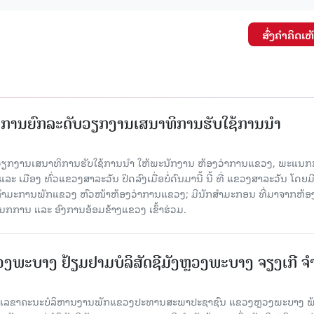
ສົ່ງຄໍາຄິດເຫ
ັດການຍົກລະດັບວຽກງານເສນາທິການຮັບໃຊ້ການນໍາ
ັບວຽກງານເສນາທິການຮັບໃຊ້ການນໍາ ໃຫ້ພະນັກງານ ຫ້ອງວ່າການແຂວງ, ພະແນກ
 ເມືອງ ທົ່ວແຂວງສາລະວັນ ປິດລົງເມື່ອ​ບໍ່​ດົນ​ມາ​ນີ້ ນີ້ ທີ່ ແຂວງສາລະວັນ ໂດຍ​ມ
ກຳມະການພັກແຂວງ ຫົວໜ້າຫ້ອງວ່າການແຂວງ; ມີນັກສຳມະກອນ ທີ່ມາຈາກຫ້ອງ
ກການ ແລະ ອົງການອ້ອມຂ້າງແຂວງ ເຂົ້າຮ່ວມ.
ະບາງ ຢ້ຽມ​ຢາມບໍ​ລິ​ສັດຊີມັງຫຼວງພະບາງ ຈຽງເກີ ຈໍ
ົງ ເລ​ຂາ​ຄະ​ນະ​ບໍ​ລິ​ຫານ​ງານ​ພັກແຂວງປະທານສະພາປະຊາຊົນ ແຂວງຫຼວງພະບາງ 