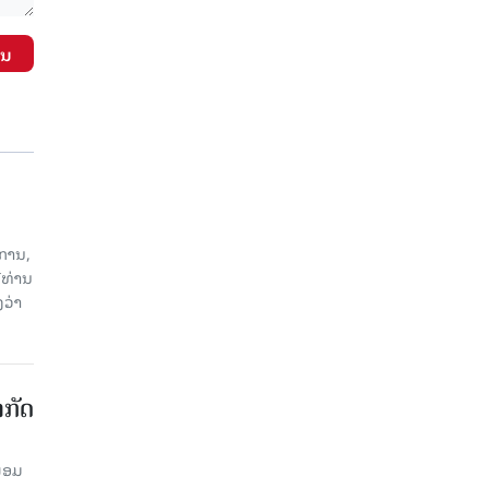
ັນ
ການ,
ີທ່ານ
ວ່າ
າກັດ
ພ້ອມ