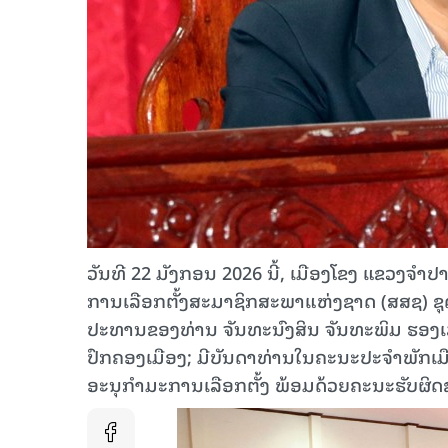
ວັນທີ 22 ມັງກອນ 2026 ນີ້, ເມືອງໂຂງ ແຂວງຈຳປາ
ການເລືອກຕັ້ງສະມາຊິກສະພາແຫ່ງຊາດ (ສສຊ) ຊຸ
ປະທານຂອງທ່ານ ຈັນທະນົງສິນ ຈັນທະພິມ ຮອ
ປົກຄອງເມືອງ; ມີບັນດາທ່ານໃນຄະນະປະຈຳພັກເມື
ອະນຸກຳມະການເລືອກຕັ້ງ ພ້ອມດ້ວຍຄະນະຮັບຜິດຊ