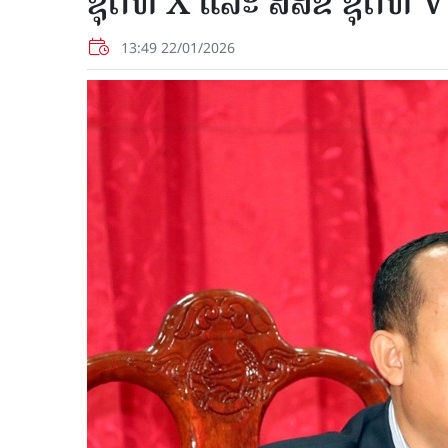
ຊຸດທີ X ແລະ ສສຂ ຊຸດທີ V
13:49 22/01/2026