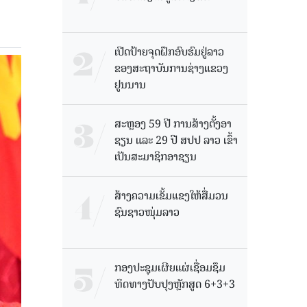
ເປີດປ້າຍຈຸດຝຶກອົບຮົມຢູ່ລາວ
ຂອງສະຖາບັນການຊ່າງແຂວງ
ຢູນນານ
ສະຫຼອງ 59 ປີ ການສ້າງຕັ້ງອາ
ຊຽນ ແລະ 29 ປີ ສປປ ລາວ ເຂົ້າ
ເປັນສະມາຊິກອາຊຽນ
ສ້າງຄວາມເຂັ້ມແຂງໃຫ້ສື່ມວນ
ຊົນຊາວໜຸ່ມລາວ
ກອງປະຊຸມເຜີຍແຜ່ເຊື່ອມຊຶມ
ທິດທາງປັບປຸງຫຼັກສູດ 6+3+3