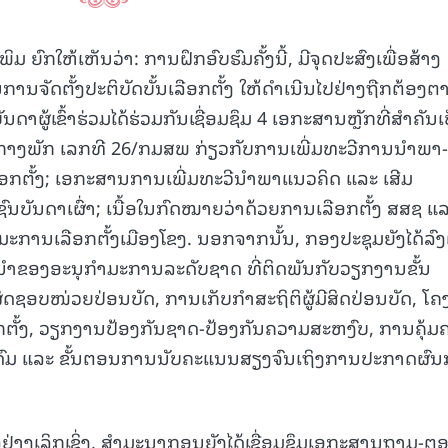
ມ ຍົກໃຫ້ເຫັນວ່າ: ການຝຶກອົບຮົມຄັ້ງນີ້, ມີຈຸດປະສົງເພື່ອສ້າງ
ານຈັດຕັ້ງປະຕິບັດບັ້ນເລືອກຕັ້ງ ໃຫ້ດຳເນີນໄປຢ່າງຖືກຕ້ອງຕ
າຜູ້ເຂົ້າຮ່ວມໄດ້ຮ່ວມກັນເຊື່ອມຊຶມ 4 ເອກະສານຫຼັກທີ່ສຳຄັນເ
ນກາງພັກ ເລກທີ 26/ກມສພ ກ່ຽວກັບການເພີ່ມທະວີການນໍາພາ-ຊ
ລືອກຕັ້ງ; ເອກະສານການເພີ່ມທະວີນຳພາແນວຄິດ ແລະ ເສີມ
ັນດາເຜົ່າ; ເນື້ອໃນກົດໝາຍວ່າດ້ວຍການເລືອກຕັ້ງ ສສຊ ແ
ານເລືອກຕັ້ງເມືອງໂຂງ. ນອກຈາກນັ້ນ, ກອງປະຊຸມຍັງໄດ້ລົງ
ຂອງອະນຸກຳມະການລະດັບຊາດ ທີ່ຕິດພັນກັບວຽກງານຂັ້ນ
ບຜິດຊອບໜ່ວຍປ່ອນບັດ, ການເກັບກຳສະຖິຕິຜູ້ມີສິດປ່ອນບັດ, ໂຄ
ຕັ້ງ, ວຽກງານປ້ອງກັນຊາດ-ປ້ອງກັນຄວາມສະຫງົບ, ການຄຸ້ມ
ດົມ ແລະ ຂັ້ນຕອນການນັບຄະແນນສຽງຈົນເຖິງການປະກາດຜົ
າໃຈຢ່າງເລິກເຊິ່ງ, ສໍາມະນາກອນຍັງໄດ້ເຊື່ອມຊຶມເອກະສານຖາມ-ຕ