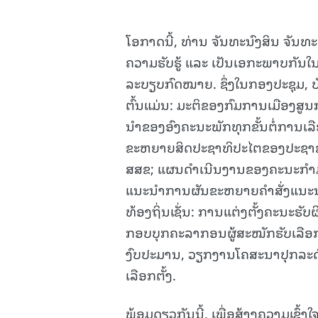
ໂອກາດນີ້, ທ່ານ ຈັນທະນົງສິນ ຈັນທະພິ
ຄວາມຮັບຮູ້ ແລະ ເປັນເອກະພາບກັນໃນກ
ລະບຽບກົດໝາຍ. ຊຶ່ງໃນກອງປະຊຸມ, ບັນດ
ຕົ້ນແມ່ນ: ມະຕິຂອງກົມການເມືອງສູ
ນໍາຂອງອົງຄະນະພັກທຸກຂັ້ນຕໍ່ການເ
ຂະຫຍາຍສິດປະຊາທິປະໄຕຂອງປະຊາຊົນບ
ສສຂ; ແຜນດໍາເນີນງານຂອງຄະນະກຳມະກ
ແນະນຳການຜັນຂະຫຍາຍຄຳສັ່ງແນະນຳ
ທ້ອງຖິ່ນເຊັ່ນ: ການແຕ່ງຕັ້ງຄະນະຮັ
ກອບບຸກຄະລາກອນຜູ້ສະໝັກຮັບເລືອກ
ງົບປະມານ, ວຽກງານໂຄສະນາປຸກລະ
ເລືອກຕັ້ງ.
ພ້ອມດຽວກັນນີ້, ເພື່ອສ້າງຄວາມເຂົ້