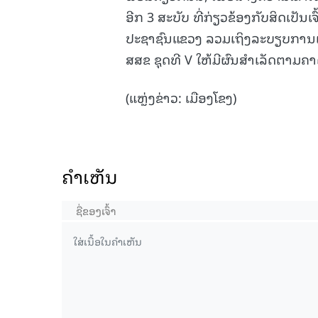
ອີກ 3 ສະບັບ ທີ່ກ່ຽວຂ້ອງກັບສິດເ
ປະຊາຊົນແຂວງ ລວມເຖິງລະບຽບການເລືອ
ສສຂ ຊຸດທີ V ໃຫ້ມີຜົນສຳເລັດຕາມຄາ
(ແຫຼ່ງຂ່າວ: ເມືອງໂຂງ)
ຄໍາເຫັນ