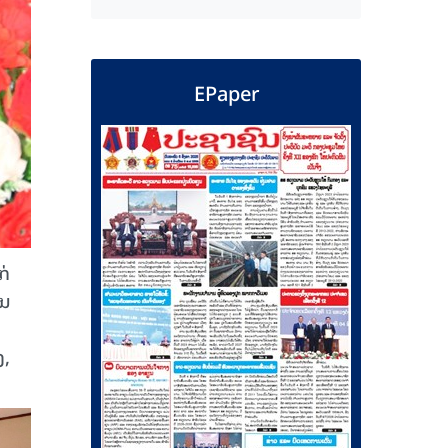
EPaper
ກ່
ັນ
ງ,