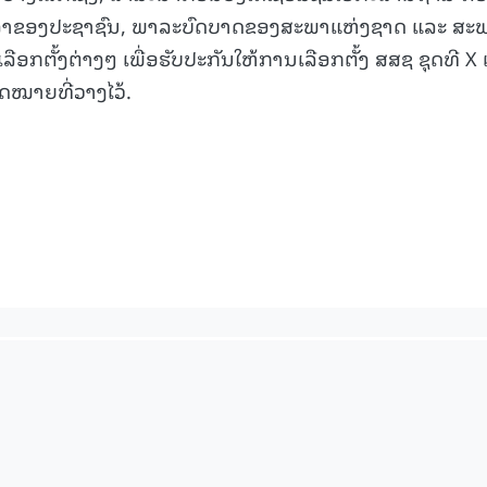
ປັນເຈົ້າຂອງປະຊາຊົນ, ພາລະບົດບາດຂອງສະພາແຫ່ງຊາດ ແລະ ສະ
ກຕັ້ງຕ່າງໆ ເພື່ອຮັບປະກັນໃຫ້ການເລືອກຕັ້ງ ສສຊ ຊຸດທີ X
ດໝາຍທີ່ວາງໄວ້.