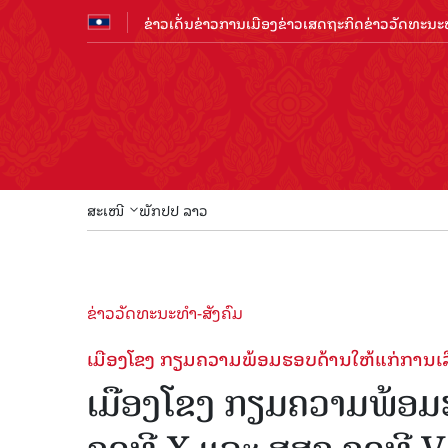
ຂ່າວເດັ່ນ
ຂ່າວການເມືອງ
ຂ່າວເສດຖະກິດ
ຂ່າວວັດທະນະທ
ສະເໜີ
ພັກປປ ລາວ
ຂ່າວວັດທະນະທຳ-ສັງຄົມ
ເມືອງໂຂງ ກຽມຄວາມພ້ອມຮອບດ້ານໃຫ້ແກ່ການເລືອ
ເມືອງໂຂງ ກຽມຄວາມພ້ອມຮ