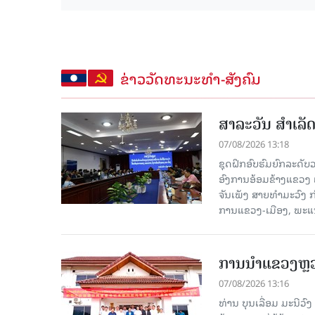
ຂ່າວວັດທະນະທຳ-ສັງຄົມ
ສາລະວັນ ສໍາເລ
07/08/2026 13:18
ຊຸດຝຶກອົບຮົມຍົກລະດ
ອົງການອ້ອມຂ້າງແຂວງ ແລະ
ຈັນເພັງ ສາຍທຳມະວົງ 
ການແຂວງ-ເມືອງ, ພະແນ
ການນຳແຂວງຫຼວງພ
07/08/2026 13:16
ທ່ານ ບຸນເລື່ອມ ມະນີວ