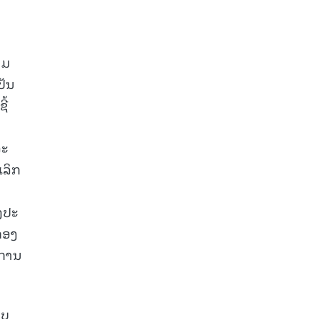
າມ
ປັນ
ີ້
ລະ
ເລິກ
ງປະ
ຄອງ
ນການ
ອບ