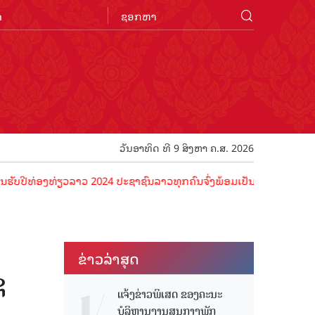
n
ວັນອາທິດ ທີ 9 ສິງຫາ ຄ.ສ. 2026
ທ່ຽວລາວ 2024 ປະຊາຊົນລາວທຸກຄົນຈົ່ງພ້ອມເປັນເຈົ້າພາບທີ່ດີ ຕ້ອນຮັບນັກ
ຂ່າວ​ລ່າ​ສຸດ
ຊ
ແຈ້ງຂ່າວພິເສດ ຂອງຄະນະ
ບໍລິຫານງານສູນກາງພັກ