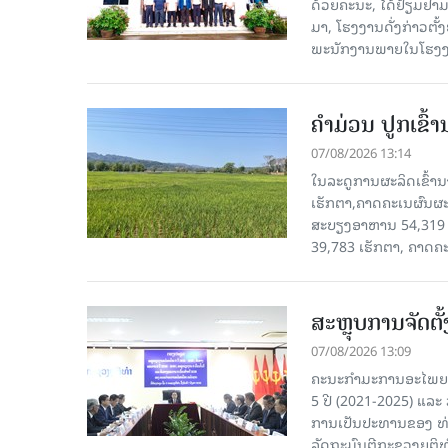
ດ້ວຍຄະນະ, ໄດ້ຢ້ຽມຢາມ-ເຮ
ມາ, ໂຮງ​ງານ​ດັ່ງ​ກ່າວ
ພະນັກງານພາຍໃນໂຮງງ
ຄໍາມ່ວນ ປູກເຂົ້
07/08/2026 13:14
ໃນລະດູການຜະລິດເຂົ້ານ
ເຮັກຕາ,ຄາດຄະເນຜົນຜະ
ສະບຽງອາຫານ 54,319 ເ
39,783 ເຮັກຕາ, ຄາດຄ
ສະຫຼຸບການຈັດຕ
07/08/2026 13:09
ຄະນະກຳມະການອະໄພຍະໂ
5 ປີ (2021-2025) ແລະ 
ການເປັນປະທານຂອງ ທ່
ລັດຖະມົນຕີກະຊວງຍຸຕ