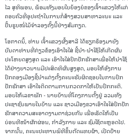
ໄລ ສຸທິພອນ, ພ້ອມທັງມອບໃບຍ້ອງຍໍຂອງເຈົ້າແຂວງໃຫ້ແກ່
ຄອບຄົວທີ່ອຸປະຖໍາໃນການກໍ່ສ້າງສວນສາທາລະນະ ແລະ
ປັ້ນຮູບໜໍ່ໄມ້ຈໍາລອງຄັ້ງນີ້ຢ່າງສົມກຽດ.
ໂອກາດນິ້, ທ່ານ ເຈົ້່າແຂວງຜົ້ງສາລີ ໄດ້ຮຽກຮ້ອງມາຍັງ
ບັນດາທ່ານທີ່ກ່ຽວຂ້ອງເອົາໃຈໃສ່ ຊີ້ນໍາ-ນໍາໃຊ້ໃຫ້ເກີດຜົນ
ປະໂຫຍດສູງສຸດ ແລະ ເອົາໃຈໃສ່ປົກປັກຮັກສາເພື່ອໃຫ້ນໍາໃຊ້
ໄດ້ຢ່າງຍາວນານມີປະສິດທິຜົນສູງສຸດ, ມອບໃຫ້ອົງການ
ປົກຄອງເມືອງຊີ້ນໍາແຕ່ງຕັ້ງຄະນະຮັບຜິດຊອບໃນການປົກ
ປັກຮັກສາ ເອົາໃຈຕິດຕາມການກວດກາໃຫ້ເປັນປົກກະຕິ.
ມອບໃຫ້ເລຂາພັກ - ນາຍບ້ານທີ່ໂຄງການຕັ້ງຢູ່ ລວມທັງ
ປະຊາຊົນພາຍໃນບ້ານ ແລະ ຊາວເມືອງຂວາເອົາໃຈໃສ່ປົກປັກ
ຮັກສາຄວາມສະອາດງາມຕາຊ່ວຍກັນ ເພື່ອເຮັດໃຫ້ເປັນ
ບ່ອນທີໜ້າຜັກຜ່ອນ, ກໍາລັງກາຍ ແລະ ຊົມໃຊ້ຕະຫຼອດໄປ.
ຈາກນັ້ນ, ຄະນະປະທານພິທີຂຶ້ນຕັດແທບຜ້າ, ເປີດປ້າຍ