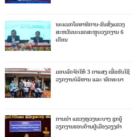
ພະແນກໂຍທາທິການ-ຂົນສົ່ງແຂວງ
ສະຫວັນນະເຂດສະຫຼຸບວຽກງານ 6
ເດືອນ
ມອບລົດຈັກໃຫ້ 3 ຕາແສງ ເພື່ອຮັບໃຊ້
ວຽກງານບໍລິຫານ ແລະ ພັດທະນາ
ການນຳ ແຂວງຫຼວງພະບາງ ຊຸກຍູ້
ວຽກງານຮອບດ້ານຢູ່ເມືອງວຽງຄໍາ