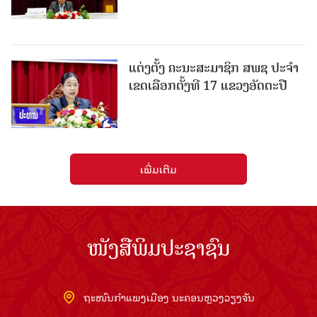
ແຕ່ງຕັ້ງ ຄະນະສະມາຊິກ ສພຊ ປະຈຳ
ເຂດເລືອກຕັ້ງທີ 17 ແຂວງອັດຕະປື
ເພີ່ມເຕີມ
ໜັງສືພິມປະຊາຊົນ
ຖະໜົນກຳແພງເມືອງ ນະຄອນຫຼວງວຽງຈັນ