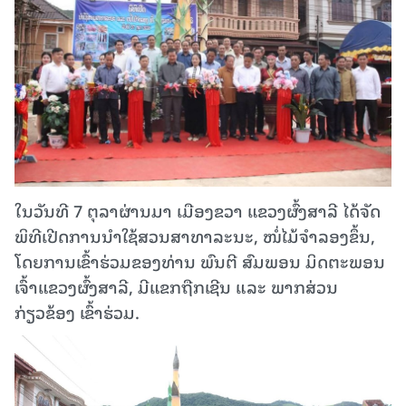
ໃນວັນທີ 7 ຕຸລາຜ່ານມາ ເມືອງຂວາ ແຂວງຜົ້ງສາລີ ໄດ້ຈັດ
ພິທີເປີດການນໍາໃຊ້ສວນສາທາລະນະ, ໜໍ່ໄມ້ຈໍາລອງຂຶ້ນ,
ໂດຍການເຂົ້າຮ່ວມຂອງທ່ານ ພົນຕີ ສົມພອນ ມິດຕະພອນ
ເຈົ້າແຂວງຜົ້ງສາລີ, ມີແຂກຖືກເຊີນ ແລະ ພາກສ່ວນ
ກ່ຽວຂ້ອງ ເຂົ້າຮ່ວມ.