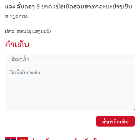
ແລະ ລັ່ນຄອງ 9 ບາດ ເພື່ອເປີດສວນສາທາລະນະຢ່າງເປັນ
ທາງການ.
(ຂ່າວ: ສອນໄຊ ແສງມະນີ)
ຄໍາເຫັນ
ສົ່ງຄໍາຄິດເຫັນ