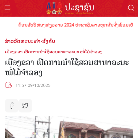
ຕ້ອນຮັບປີທ່ອງທ່ຽວລາວ 2024 ປະຊາຊົນລາວທຸກຄົນຈົ່ງພ້ອມເປັນເຈົ້າພາ
ຂ່າວວັດທະນະທຳ-ສັງຄົມ
ເມືອງຂວາ ເປີດການນໍາໃຊ້ສວນສາທາລະນະ ໜໍ່ໄມ້ຈໍາລອງ
ເມືອງຂວາ ເປີດການນໍາໃຊ້ສວນສາທາລະນະ
ໜໍ່ໄມ້ຈໍາລອງ
11:57 09/10/2025