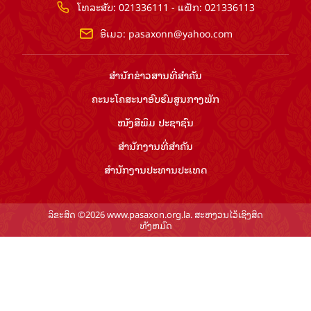
ໂທລະສັບ: 021336111 - ແຟັກ: 021336113
ອີເມວ:
pasaxonn@yahoo.com
ສຳ​ນັກ​ຂ່າວ​ສານ​ທີ່​ສຳ​ຄັນ​
ຄະນະໂຄສະນາອົບຮົມ​ສູນ​ກາງ​ພັກ
ໜັງສືພິມ ປະ​ຊາ​ຊົນ
ສຳ​ນັກ​ງານ​ທີ່​ສຳ​ຄັນ
ສຳ​ນັກ​ງານ​ປະ​ທານ​ປະ​ເທດ
ລິຂະສິດ ©2026 www.pasaxon.org.la. ສະຫງວນໄວ້ເຊິງສິດ
ທັງຫມົດ