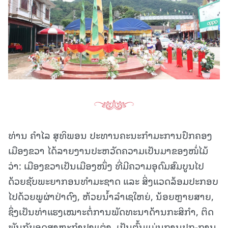
ທ່ານ ຄໍາໄລ ສຸທິພອນ ປະທານຄະນະກໍາມະການປົກຄອງ
ເມືອງຂວາ ໄດ້ລາຍງານປະຫວັດຄວາມເປັນມາຂອງໜໍ່ໄມ້
ວ່າ: ເມືອງຂວາເປັນເມືອງໜຶ່ງ ທີ່ມີຄວາມອຸດົມສົມບູນໄປ
ດ້ວຍຊັບພະຍາກອນທຳມະຊາດ ແລະ ສິ່ງແວດລ້ອມປະກອບ
ໄປດ້ວຍພູຜ່າປ່າດົງ, ຫ້ວຍນໍ້າລໍາເຊໃຫຍ່, ນ້ອຍຫຼາຍສາຍ,
ຊຶ່ງເປັນທ່າແຮງເໝາະຕໍ່ການພັດທະນາດ້ານກະສິກໍາ, ຕິດ
ພັນກັບອຸດສາຫະກຳປຸງແຕ່ງ, ເປັນຕົ້ນແມ່ນການປູກ-ການ