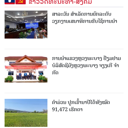
ຂ່າວວັດທະນະທຳ-ສັງຄົມ
ສາລະວັນ ສໍາເລັດການຍົກລະດັບ
ວຽກງານເສນາທິການຮັບໃຊ້ການນໍາ
ການນຳແຂວງຫຼວງພະບາງ ຢ້ຽມ​ຢາມ
ບໍ​ລິ​ສັດຊີມັງຫຼວງພະບາງ ຈຽງເກີ ຈໍາ
ກັດ
ຄໍາມ່ວນ ປູກເຂົ້ານາປີໄດ້ທັງໝົດ
91,472 ເຮັກຕາ