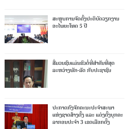
ສະຫຼຸບການຈັດຕັ້ງປະຕິບັດວຽກງານ
ອະໄພຍະໂທດ 5 ປີ
ສື່ມວນຊົນແມ່ນຂົວຕໍ່ທີ່ສໍາຄັນທີ່ສຸດ
ລະຫວ່າງພັກ-ລັດ ກັບປະຊາຊົນ
ປະກາດກົງຈັກຄະນະປະຈໍາສະພາ
ແຫ່ງຊາດສ້າງຕັ້ງ ແລະ ແຕ່ງຕັ້ງບຸກຄະ
ລາກອນປະຈໍາ 3 ເຂດເລືອກຕັ້ງ