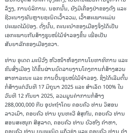
ລ້ຽງ, ການບໍລິການ. ນອກນັ້ນ, ຍັງມີເຄື່ອງປ່າຂອງດົງ ແລະ
ຊີວະນາໆພັນຫຼາຍຊະນິດເວົ້າລວມ, ເວົ້າສະເພາະແມ່ນ
ປະເພດໄມ້ປ່ອງ. ດັ່ງນັ້ນ, ຄະນະນໍາຂອງເມືອງຈຶ່ງໄດ້ເປັນ
ເອກະພາບກັນສ້າງຮູບໜໍ່ໄມ້ຈໍາລອງຂຶ້ນ ເພື່ອເປັນ
ສັນຍາລັກຂອງເມືອງຂວາ.
ທ່ານ ອຸເດດ ມະນີວົງ ຫົວໜ້າຫ້ອງການໂຍທາທິການ ແລະ
ຂົນສົ່ງເມືອງ ໄດ້ຂຶ້ນຜ່ານບົດລາຍງານໂຄງການກໍ່ສ້າງສວນ
ສາທາລະນະ ແລະ ການປັ້ນຮູບໜໍ່ໄມ້ຈໍາລອງ. ຊຶ່ງໄດ້ເລີມຕົ້ນ
ກໍ່ສ້າງແຕ່ວັນທີ 17 ມິຖຸນາ 2025 ແລະ ສໍາເລັດ 100% ໃນ
ວັນທີ 12 ກັນຍາ 2025, ລວມມູນຄ່າການກໍ່ສ້າງ
288,000,000 ກີບ ອຸປະຖໍາໂດຍ ຄອບຄົວ ທ່ານ ວິສອນ
ລາວເມົາ, ຄອບຄົວ ທ່ານ ບຸນທະວີ ສໍສຸກັນ, ຄອບຄົວ ທ່ານ
ສອນສະໜຸກ ສີສຸລາດ, ຄອບຄົວ ທ່ານ ບົວຫົງ ຄໍາຫາ,
ຄອບຄົວ ທ່ານ ບຸນພະນິດ ແກ້ວຮຸ່ງ ແລະ ຄອບຄົວ ທ່ານ ຄໍາ