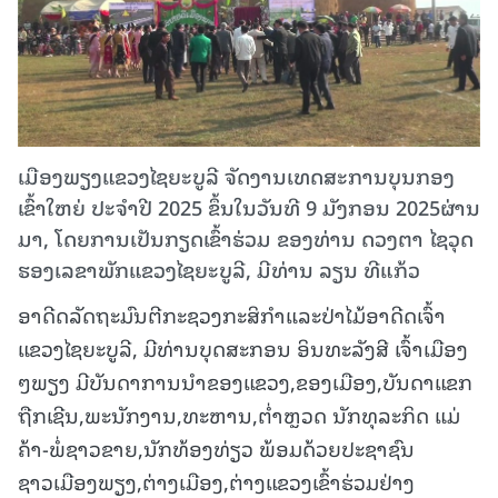
ເມືອງພຽງແຂວງໄຊຍະບູລີ ຈັດງານເທດສະການບຸນກອງ
ເຂົ້າໃຫຍ່ ປະຈໍາປີ 2025 ຂຶ້ນໃນວັນທີ 9 ມັງກອນ 2025ຜ່ານ
ມາ, ໂດຍການເປັນກຽດເຂົ້າຮ່ວມ ຂອງທ່ານ ດວງຕາ ໄຊວຸດ
ຮອງເລຂາພັກແຂວງໄຊຍະບູລີ, ມີທ່ານ ລຽນ ທີແກ້ວ
ອາດີດລັດຖະມົນຕີກະຊວງກະສິກຳແລະປ່າໄມ້ອາດີດເຈົ້າ
ແຂວງໄຊຍະບູລີ, ມີທ່ານບຸດສະກອນ ອິນທະລັງສີ ເຈົ້າເມືອງ
ໆພຽງ ມີບັນດາການນໍາຂອງແຂວງ,ຂອງເມືອງ,ບັນດາແຂກ
ຖືກເຊີນ,ພະນັກງານ,ທະຫານ,ຕໍ່າຫຼວດ ນັກທຸລະກິດ ແມ່
ຄ້າ-ພໍ່ຊາວຂາຍ,ນັກທ້ອງທ່ຽວ ພ້ອມດ້ວຍປະຊາຊົນ
ຊາວເມືອງພຽງ,ຕ່າງເມືອງ,ຕ່າງແຂວງເຂົ້າຮ່ວມຢ່າງ