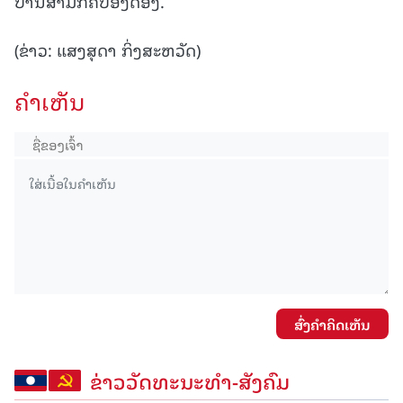
ບ້ານສາມັກຄີປອງດອງ.
(ຂ່າວ: ແສງສຸດາ ກິ່ງສະຫວັດ)
ຄໍາເຫັນ
ສົ່ງຄໍາຄິດເຫັນ
ຂ່າວວັດທະນະທຳ-ສັງຄົມ