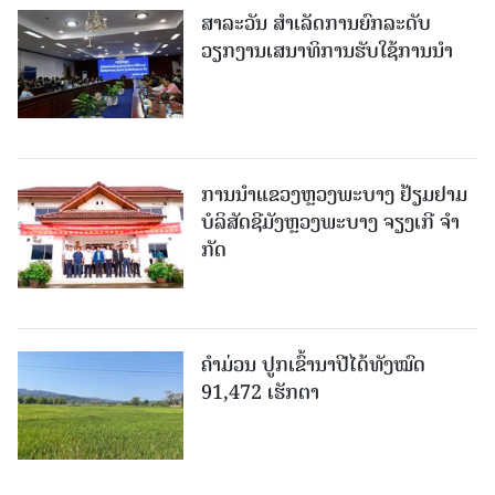
ສາລະວັນ ສໍາເລັດການຍົກລະດັບ
ວຽກງານເສນາທິການຮັບໃຊ້ການນໍາ
ການນຳແຂວງຫຼວງພະບາງ ຢ້ຽມ​ຢາມ
ບໍ​ລິ​ສັດຊີມັງຫຼວງພະບາງ ຈຽງເກີ ຈໍາ
ກັດ
ຄໍາມ່ວນ ປູກເຂົ້ານາປີໄດ້ທັງໝົດ
91,472 ເຮັກຕາ