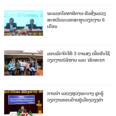
ພະແນກໂຍທາທິການ-ຂົນສົ່ງແຂວງ
ສະຫວັນນະເຂດສະຫຼຸບວຽກງານ 6
ເດືອນ
ມອບລົດຈັກໃຫ້ 3 ຕາແສງ ເພື່ອຮັບໃຊ້
ວຽກງານບໍລິຫານ ແລະ ພັດທະນາ
ການນຳ ແຂວງຫຼວງພະບາງ ຊຸກຍູ້
ວຽກງານຮອບດ້ານຢູ່ເມືອງວຽງຄໍາ