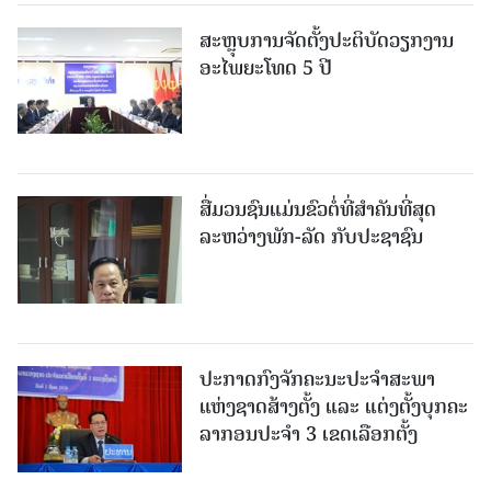
ສະຫຼຸບການຈັດຕັ້ງປະຕິບັດວຽກງານ
ອະໄພຍະໂທດ 5 ປີ
ສື່ມວນຊົນແມ່ນຂົວຕໍ່ທີ່ສໍາຄັນທີ່ສຸດ
ລະຫວ່າງພັກ-ລັດ ກັບປະຊາຊົນ
ປະກາດກົງຈັກຄະນະປະຈໍາສະພາ
ແຫ່ງຊາດສ້າງຕັ້ງ ແລະ ແຕ່ງຕັ້ງບຸກຄະ
ລາກອນປະຈໍາ 3 ເຂດເລືອກຕັ້ງ