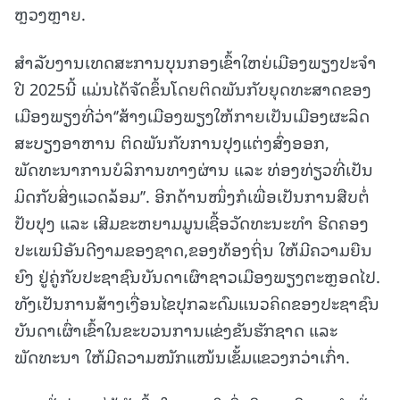
ຫຼວງຫຼາຍ.
ສໍາລັບງານເທດສະການບຸນກອງເຂົ້າໃຫຍ່ເມືອງພຽງປະຈໍາ
ປີ 2025ນີ້ ແມ່ນໄດ້ຈັດຂຶ້ນໂດຍຕິດພັນກັບຍຸດທະສາດຂອງ
ເມືອງພຽງທີ່ວ່າ‘’ສ້າງເມືອງພຽງໃຫ້ກາຍເປັນເມືອງຜະລິດ
ສະບຽງອາຫານ ຕິດພັນກັບການປຸງແຕ່ງສົ່ງອອກ,
ພັດທະນາການບໍລິການທາງຜ່ານ ແລະ ທ່ອງທ່ຽວທີ່ເປັນ
ມິດກັບສິ່ງແວດລ້ອມ’’. ອີກດ້ານໜຶ່ງກໍເພື່ອເປັນການສືບຕໍ່
ປັບປຸງ ແລະ ເສີມຂະຫຍາມມູນເຊື້ອວັດທະນະທໍາ ຮີດຄອງ
ປະເພນີອັນດີງາມຂອງຊາດ,ຂອງທ້ອງຖິ່ນ ໃຫ້ມີຄວາມຍືນ
ຍົງ ຢູ່ຄູ່ກັບປະຊາຊົນບັນດາເຜົາຊາວເມືອງພຽງຕະຫຼອດໄປ.
ທັງເປັນການສ້າງເງື່ອນໄຂປຸກລະດົມແນວຄິດຂອງປະຊາຊົນ
ບັນດາເຜົ່າເຂົ້າໃນຂະບວນການແຂ່ງຂັນຮັກຊາດ ແລະ
ພັດທະນາ ໃຫ້ມີຄວາມໜັກແໜ້ນເຂັ້ມແຂວງກວ່າເກົ່າ.