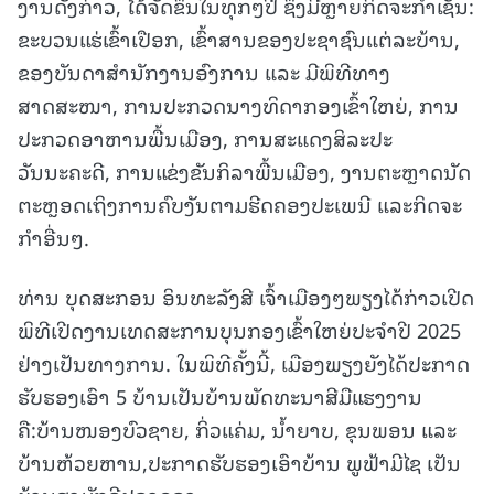
ງານດັ່ງກ່າວ, ໄດ້ຈັດຂຶ້ນໃນທຸກໆປີ ຊຶ່ງມີຫຼາຍກິດຈະກໍາເຊັ່ນ:
ຂະບວນແຮ່ເຂົ້າເປືອກ, ເຂົ້າສານຂອງປະຊາຊົນແຕ່ລະບ້ານ,
ຂອງບັນດາສໍານັກງານອົງການ ແລະ ມີພິທີທາງ
ສາດສະໜາ, ການປະກວດນາງທິດາກອງເຂົ້າໃຫຍ່, ການ
ປະກວດອາຫານພື້ນເມືອງ, ການສະແດງສິລະປະ
ວັນນະຄະດີ, ການແຂ່ງຂັນກິລາພື້ນເມືອງ, ງານຕະຫຼາດນັດ
ຕະຫຼອດເຖິງການຄົບງັນຕາມຮີດຄອງປະເພນີ ແລະກິດຈະ
ກຳອື່ນໆ.
ທ່ານ ບຸດສະກອນ ອິນທະລັງສີ ເຈົ້າເມືອງໆພຽງໄດ້ກ່າວເປີດ
ພິທີເປີດງານເທດສະການບຸນກອງເຂົ້າໃຫຍ່ປະຈໍາປີ 2025
ຢ່າງເປັນທາງການ. ໃນພິທີຄັ້ງນີ້, ເມືອງພຽງຍັງໄດ້ປະກາດ
ຮັບຮອງເອົາ 5 ບ້ານເປັນບ້ານພັດທະນາສີມືແຮງງານ
ຄື:ບ້ານໜອງບົວຊາຍ, ກິ່ວແຄ່ມ, ນ້ຳຍາບ, ຂຸນພອນ ແລະ
ບ້ານຫ້ວຍຫານ,ປະກາດຮັບຮອງເອົາບ້ານ ພູຟ້າມີໄຊ ເປັນ