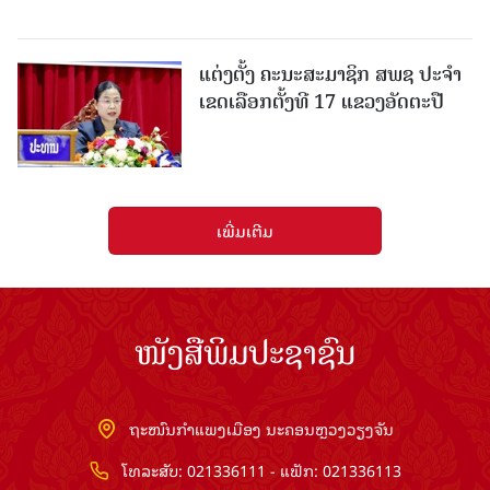
ແຕ່ງຕັ້ງ ຄະນະສະມາຊິກ ສພຊ ປະຈຳ
ເຂດເລືອກຕັ້ງທີ 17 ແຂວງອັດຕະປື
ເພີ່ມເຕີມ
ໜັງສືພິມປະຊາຊົນ
ຖະໜົນກຳແພງເມືອງ ນະຄອນຫຼວງວຽງຈັນ
ໂທລະສັບ: 021336111 - ແຟັກ: 021336113