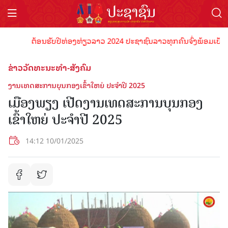
ຕ້ອນຮັບປີທ່ອງທ່ຽວລາວ 2024 ປະຊາຊົນລາວທຸກຄົນຈົ່ງພ້ອມເປັນເຈົ້າພ
ຂ່າວວັດທະນະທຳ-ສັງຄົມ
ງານເທດສະການບຸນກອງເຂົ້າໃຫຍ່ ປະຈໍາປີ 2025
ເມືອງພຽງ ເປີດງານເທດສະການບຸນກອງ
ເຂົ້າໃຫຍ່ ປະຈໍາປີ 2025
14:12 10/01/2025