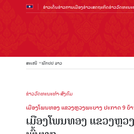
ຂ່າວເດັ່ນ
ຂ່າວການເມືອງ
ຂ່າວເສດຖະກິດ
ຂ່າວວັດທະນະທ
ສະເໜີ
ພັກປປ ລາວ
ຂ່າວວັດທະນະທຳ-ສັງຄົມ
ເມືອງໂພນທອງ ແຂວງຫຼວງພະບາງ ປະກາດ 9 ບ້ານ 
ເມືອງໂພນທອງ ແຂວງຫຼວງພ