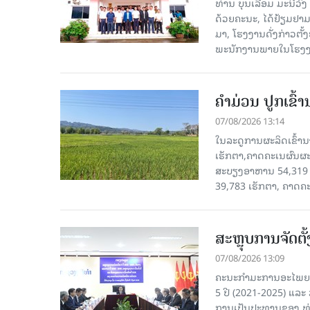
ທ່ານ ບຸນເລື່ອມ ມະນີວ
ດ້ວຍຄະນະ, ໄດ້ຢ້ຽມຢາມ-ເຮ
ມາ, ໂຮງ​ງານ​ດັ່ງ​ກ່າວ
ພະນັກງານພາຍໃນໂຮງງ
ຄໍາມ່ວນ ປູກເຂົ້
07/08/2026 13:14
ໃນລະດູການຜະລິດເຂົ້ານ
ເຮັກຕາ,ຄາດຄະເນຜົນຜະ
ສະບຽງອາຫານ 54,319 ເ
39,783 ເຮັກຕາ, ຄາດຄ
ສະຫຼຸບການຈັດຕ
07/08/2026 13:09
ຄະນະກຳມະການອະໄພຍະໂ
5 ປີ (2021-2025) ແລະ 
ການເປັນປະທານຂອງ ທ່