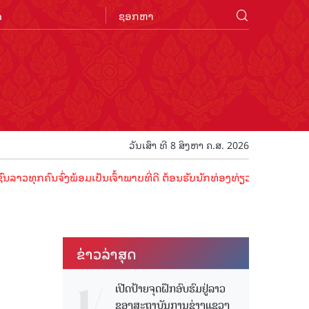
n
ວັນເສົາ ທີ 8 ສິງຫາ ຄ.ສ. 2026
ຈົ່ງພ້ອມເປັນເຈົ້າພາບທີ່ດີ ຕ້ອນຮັບນັກທ່ອງທ່ຽວດ້ວຍໄມຕີຈິດ ມິດຕະພາບອັ
ຂ່າວ​ລ່າ​ສຸດ
ເປີດປ້າຍຈຸດຝຶກອົບຮົມຢູ່ລາວ
ຂອງສະຖາບັນການຊ່າງແຂວງ