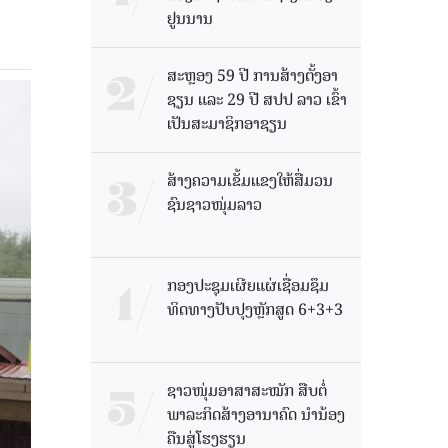
ຢູນນານ
ສະຫຼອງ 59 ປີ ການສ້າງຕັ້ງອາ
ຊຽນ ແລະ 29 ປີ ສປປ ລາວ ເຂົ້າ
ເປັນສະມາຊິກອາຊຽນ
ສ້າງຄວາມເຂັ້ມແຂງໃຫ້ສື່ມວນ
ຊົນຊາວໜຸ່ມລາວ
ກອງປະຊຸມເຜີຍແຜ່ເຊື່ອມຊຶມ
ທິດທາງປັບປຸງຫຼັກສູດ 6+3+3
ຊາວໜຸ່ມອາສາສະໝັກ ສືບຕໍ່
ພາລະກິດສ້າງອານາຄົດ ນໍານ້ອງ
ຄືນສູ່ໂຮງຮຽນ