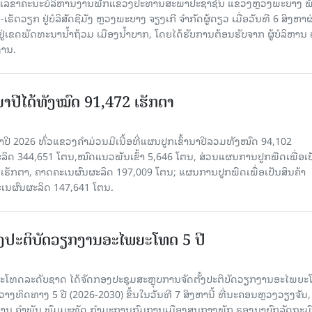
ົງ ເລ​ຂາ​ຄະ​ນະ​ບໍ​ລິ​ຫານ​ງານ​ພັກແຂວງປະທານສະພາປະຊາຊົນ ແຂວງຫຼວງພະບາງ 
ັດວຽກ ຢູ່ບໍລິສັດຊີມັງ ຫຼວງພະບາງ ຈຽງເກີ ຈໍາກັດຜູ້ດຽວ ເມື່ອ​ວັນ​ທີ 6 ສິງ​ຫາ​ຜ
ຕັ້ງຢູ່ເຂດພັດທະນານ້ຳຖ້ວມ ເມືອງນໍ້າບາກ, ໂດຍໄດ້ຮັບການຕ້ອນຮັບຈາກ ຜູ້ບໍລິຫານ
ານ.
ານາປີໄດ້ທັງໝົດ 91,472 ເຮັກຕາ
າປີ 2026 ທົ່ວແຂວງຄໍາມ່ວນມີເນື້ອທີ່ແຜນປູກເຂົ້ານາປີລວມທັງໝົດ 94,102
ລິດ 344,651 ໂຕນ,ໝົດແນວພັນເຂົ້າ 5,646 ໂຕນ, ສ່ວນແຜນການປູກພືດເພື່ອເປ
ຮັກຕາ, ຄາດຄະເນຜົນຜະລິດ 197,009 ໂຕນ; ແຜນການປູກພືດເພື່ອເປັນສິນຄ້າ
ະເນຜົນຜະລິດ 147,641 ໂຕນ.
ັ້ງປະຕິບັດວຽກງານອະໄພຍະໂທດ 5 ປີ
ທດລະດັບຊາດ ໄດ້ຈັດກອງປະຊຸມສະຫຼຸບການຈັດຕັ້ງປະຕິບັດວຽກງານອະໄພຍ
ວາງທິດທາງ 5 ປີ (2026-2030) ຂຶ້ນໃນວັນທີ 7 ສິງຫານີ້ ທີ່ນະຄອນຫຼວງວຽງຈັນ
ານ ຄໍາພັນ ພົມມະທັດ ກຳມະການກົມການເມືອງສູນກາງພັກ ຮອງນາຍົກລັດຖະມົ