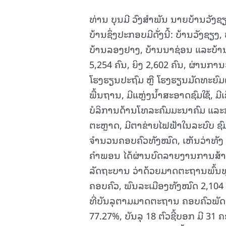
ທ່ານ ບຸນມີ ວົງສໍາພັນ ນາຍບ້ານວັງ
ບ້ານຊຶ່ງປະກອບມີດັ່ງນີ້: ບ້ານວັງຊຽ
ບ້ານລອງຢາງ, ບ້ານນາຊ່ອນ ແລະບ້າ
5,254 ຄົນ, ຍິງ 2,602 ຄົນ, ຜ່ານການປ
ໂຮງຮຽນປະຖົມ ຫຼື ໂຮງຮຽນມັດທະຍົມຕອນ
ພື້ນຖານ, ມີແຫຼ່ງນ້ຳສະອາດຊົມໃຊ້, ມ
ບໍລິການດ້ານໂທລະຄົມມະນາຄົມ ແລະການຂ
ຕະຫຼາດ, ມີຕາຂ່າຍໄຟຟ້າໃນລະບົບ ຊົ
ຈຳນວນຄອບຄົວທັງໝົດ, ເຫັນວ່າທັງ 9
ຄຳພອນ ໄດ້ຜ່ານບົດລາຍງານການສ້າງ
ລັດຖະບານ ວ່າດ້ວຍມາດຕະຖານພົ້ນ
ຄອບຄົວ, ພົນລະເມືອງທັງໝົດ 2,104 ຄ
ທີ່ບັນລຸຕາມມາດຕະຖານ ຄອບຄົວພັດທ
77.27%, ບັນລຸ 18 ຕົວຊີ້ບອກ ມີ 31 