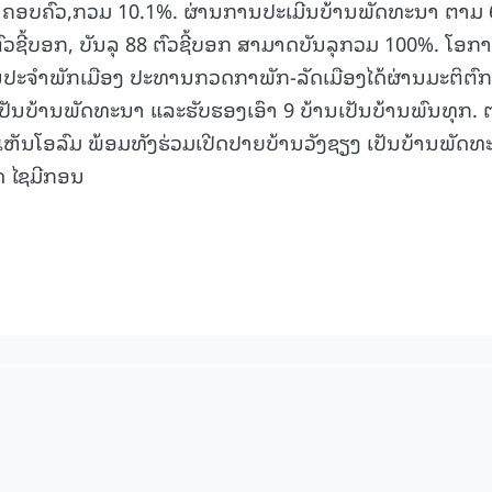
 40 ຄອບຄົວ,ກວມ 10.1%. ຜ່ານການປະເມີນບ້ານພັດທະນາ ຕາມ 
ວຊີ້ບອກ, ບັນລຸ 88 ຕົວຊີ້ບອກ ສາມາດບັນລຸກວມ 100%. ໂອກາດ
ະຈຳພັກເມືອງ ປະທານກວດກາພັກ-ລັດເມືອງໄດ້ຜ່ານມະຕິຕົກ
ເປັນບ້ານພັດທະນາ ແລະຮັບຮອງເອົາ 9 ບ້ານເປັນບ້ານພົນທຸກ.
ຳເຫັນໂອລົມ ພ້ອມທັງຮ່ວມເປີດປາຍບ້ານວັງຊຽງ ເປັນບ້ານພັດທ
ດ ໄຊມີກອນ