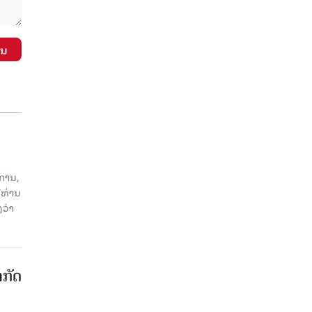
ັນ
ການ,
ີທ່ານ
ວ່າ
າກັດ