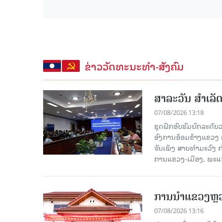
ຂ່າວວັດທະນະທຳ-ສັງຄົມ
ສາລະວັນ ສໍາເລ
07/08/2026 13:18
ຊຸດຝຶກອົບຮົມຍົກລະດ
ອົງການອ້ອມຂ້າງແຂວງ ແລະ
ຈັນເພັງ ສາຍທຳມະວົງ 
ການແຂວງ-ເມືອງ, ພະແນ
ການນຳແຂວງຫຼວງພ
07/08/2026 13:16