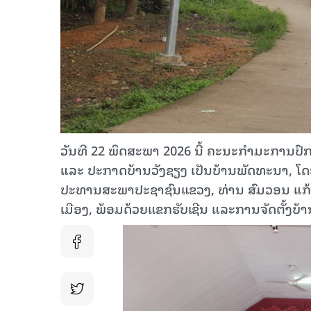
ວັນທີ 22 ພຶດສະພາ 2026 ນີ້ ຄະນະກໍາມະການປົ
ແລະ ປະກາດບ້ານວັງຊຽງ ເປັນບ້ານພັດທະນາ, ໂ
ປະທານສະພາປະຊາຊົນແຂວງ, ທ່ານ ສົມວອນ ແ
ເມືອງ, ພ້ອມດ້ວຍແຂກຮັບເຊີນ ແລະການຈັດຕັ້ງບ້າ