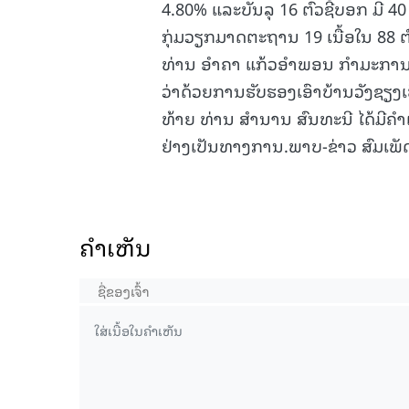
4.80% ແລະບັນລຸ 16 ຕົວຊີ້ບອກ ມີ
ກຸ່ມວຽກມາດຕະຖານ 19 ເນື້ອໃນ 88 ຕົ
ທ່ານ ອຳຄາ ແກ້ວອຳພອນ ກຳມະການປ
ວ່າດ້ວຍການຮັບຮອງເອົາບ້ານວັງຊຽງ
ທ້າຍ ທ່ານ ສຳນານ ສົນທະນີ ໄດ້ມີຄ
ຢ່າງເປັນທາງການ.ພາບ-ຂ່າວ ສົມເພັ
ຄໍາເຫັນ