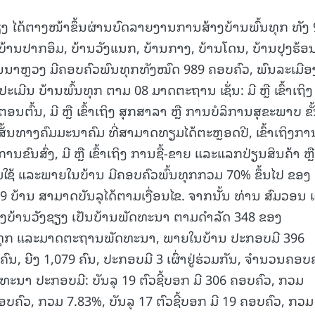
ຊຽງ ໄດ້ຕາງໜ້າຂຶ້ນຜ່ານບົດລາຍງານການສ້າງບ້ານພົ້ນທຸກ ທັງ 
ງ, ບ້ານປາກອຶມ, ບ້ານວັງແນກ, ບ້ານກາງ, ບ້ານໂດນ, ບ້ານປຸງຮ້ອ
ນນາຫຼວງ ມີຄອບຄົວພົນທຸກທັງໝົດ 989 ຄອບຄົວ, ພົນລະເມືອ
ະເມີນ ບ້ານພົ້ນທຸກ ຕາມ 08 ມາດຕະຖານ ເຊັ່ນ: ມີ ຫຼື ເຂົ້າເຖິງ
ຕົ້ນ, ມີ ຫຼື ເຂົ້າເຖິງ ສຸກສາລາ ຫຼື ການບໍລິການສຸຂະພາບ ຂັ
ີເສັ້ນທາງຄົມມະນາຄົມ ທີ່ສາມາດທຽມໄດ້ຕະຫຼອດປີ, ເຂົ້າເຖິງກາ
ົນສົ່ງ, ມີ ຫຼື ເຂົ້າເຖິງ ການຊື້-ຂາຍ ແລະແລກປ່ຽນສິນຄ້າ ຫຼື
ມໃຊ້ ແລະພາຍໃນບ້ານ ມີຄອບຄົວພົ້ນທຸກກວມ 70% ຂຶ້ນໄປ ຂອງ
 ບ້ານ ສາມາດບັນລຸໄດ້ຕາມເງື່ອນໄຂ. ຈາກນັ້ນ ທ່ານ ສົມວອນ 
ບ້ານວັງຊຽງ ເປັນບ້ານພັດທະນາ ຕາມດຳລັດ 348 ຂອງ
ທຸກ ແລະມາດຕະຖານພັດທະນາ, ພາຍໃນບ້ານ ປະກອບມີ 396
ົນ, ຍີງ 1,079 ຄົນ, ປະກອບມີ 3 ເຜົ່າຢູ່ຮ່ວມກັນ, ຈຳນວນຄອບ
ະນາ ປະກອບມີ: ບັນລຸ 19 ຕົວຊີ້ບອກ ມີ 306 ຄອບຄົວ, ກວມ
ຄອບຄົວ, ກວມ 7.83%, ບັນລຸ 17 ຕົວຊີ້ບອກ ມີ 19 ຄອບຄົວ, ກວມ