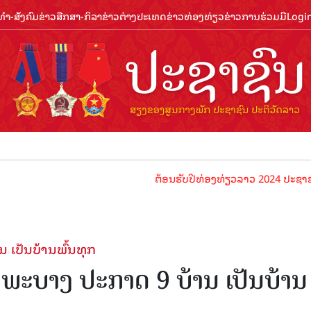
ຳ-ສັງຄົມ
ຂ່າວສືກສາ-ກິລາ
ຂ່າວຕ່າງປະເທດ
ຂ່າວທ່ອງທ່ຽວ
ຂ່າວການຮ່ວມມື
Logi
ຕ້ອນຮັບປີທ່ອງທ່ຽວລາວ 2024 ປະຊາຊົນລາວທຸກຄົນ
ເປັນບ້ານພົ້ນທຸກ
ະບາງ ປະກາດ 9 ບ້ານ ເປັນບ້ານ