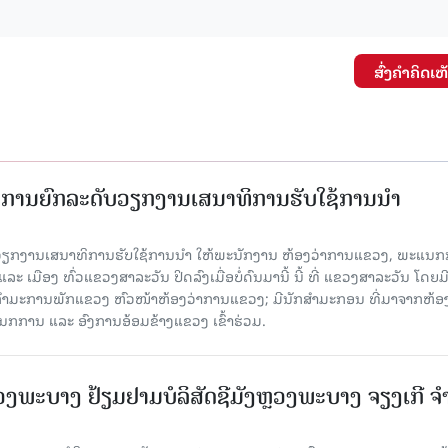
ສົ່ງຄໍາຄິດເຫ
ັດການຍົກລະດັບວຽກງານເສນາທິການຮັບໃຊ້ການນໍາ
ັບວຽກງານເສນາທິການຮັບໃຊ້ການນໍາ ໃຫ້ພະນັກງານ ຫ້ອງວ່າການແຂວງ, ພະແນກ
 ເມືອງ ທົ່ວແຂວງສາລະວັນ ປິດລົງເມື່ອ​ບໍ່​ດົນ​ມາ​ນີ້ ນີ້ ທີ່ ແຂວງສາລະວັນ ໂດຍ​ມ
ກຳມະການພັກແຂວງ ຫົວໜ້າຫ້ອງວ່າການແຂວງ; ມີນັກສຳມະກອນ ທີ່ມາຈາກຫ້ອງ
ກການ ແລະ ອົງການອ້ອມຂ້າງແຂວງ ເຂົ້າຮ່ວມ.
ະບາງ ຢ້ຽມ​ຢາມບໍ​ລິ​ສັດຊີມັງຫຼວງພະບາງ ຈຽງເກີ ຈໍ