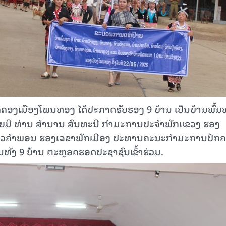
ກຄອງເມືອງໂພນທອງ ໄດ້ປະກາດຮັບຮອງ 9 ບ້ານ ເປັນບ້ານພົ້ນ
ດຍມີ ທ່ານ ສຳນານ ສົນທະນີ ກຳມະການປະຈຳພັກແຂວງ ຮອງ
ກ້ວຄຳພອນ ຮອງເລຂາພັກເມືອງ ປະທານຄະນະກຳມະການປົກ
ນທັງ 9 ບ້ານ ຕະຫຼອດຮອດປະຊາຊົນເຂົ້າຮ່ວມ.