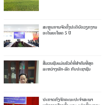
ສະຫຼຸບການຈັດຕັ້ງປະຕິບັດວຽກງານ
ອະໄພຍະໂທດ 5 ປີ
ສື່ມວນຊົນແມ່ນຂົວຕໍ່ທີ່ສໍາຄັນທີ່ສຸດ
ລະຫວ່າງພັກ-ລັດ ກັບປະຊາຊົນ
ປະກາດກົງຈັກຄະນະປະຈໍາສະພາ