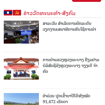
ຂ່າວວັດທະນະທຳ-ສັງຄົມ
ສາລະວັນ ສໍາເລັດການຍົກລະດັບ
ວຽກງານເສນາທິການຮັບໃຊ້ການນໍາ
ການນຳແຂວງຫຼວງພະບາງ ຢ້ຽມ​ຢາມ
ບໍ​ລິ​ສັດຊີມັງຫຼວງພະບາງ ຈຽງເກີ ຈໍາ
ກັດ
ຄໍາມ່ວນ ປູກເຂົ້ານາປີໄດ້ທັງໝົດ
91,472 ເຮັກຕາ