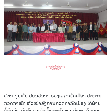
ທ່ານ ບຸນທັນ ປອນວັນນາ ຮອງເລຂາພັກເມືອງ ປະທານ
ກວດກາພັກ ຫົວໜ້າອົງການກວດກາລັດເມືອງ ໄດ້ຜ່ານ
ຂໍ້ຕົກລົງ, ຍົກຍ້າຍ ແຕ່ງຕັ້ງ ພະນັກງານນໍາພາ-ຄຸ້ມຄອງ