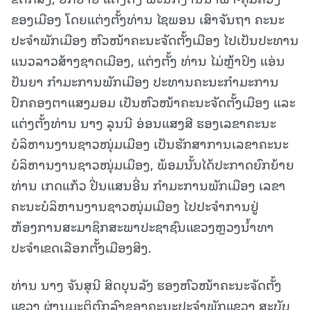
ຂອງເມືອງ ໂດຍແຕ່ງຕັ້ງທ່ານ ໄຊພອນ ເສົາຈັນຖາ ຄະນະ
ປະຈຳພັກເມືອງ ຫົວໜ້າຄະນະຈັດຕັ້ງເມືອງ ໄປເປັນປະທານ
ແນວລາວສ້າງຊາດເມືອງ, ແຕ່ງຕັ້ງ ທ່ານ ໄມ່ຫຼ້າປິງ ແອ່ນ
ປັນຍາ ກຳມະການພັກເມືອງ ປະທານຄະນະກຳມະການ
ປົກຄອງຕາແສງມອມ ເປັນຫົວໜ້າຄະນະຈັດຕັ້ງເມືອງ ແລະ
ແຕ່ງຕັ້ງທ່ານ ນາງ ລຸນນີ ອ່ອນແສງສີ ຮອງເລຂາຄະນະ
ບໍລິຫານງານຊາວໜຸ່ມເມືອງ ເປັນຮັກສາການເລຂາຄະນະ
ບໍລິຫານງານຊາວໜຸ່ມເມືອງ, ພ້ອມນັ້ນໄດ້ປະກາດຍົກຍ້າຍ
ທ່ານ ເກດແກ້ວ ປີ່ນແສນອີ່ນ ກຳມະການພັກເມືອງ ເລຂາ
ຄະນະບໍລິຫານງານຊາວໜຸ່ມເມືອງ ໄປປະຈຳການຢູ່
ຫ້ອງການສະມາຊິກສະພາປະຊາຊົນແຂວງຫຼວງນໍ້າທາ
ປະຈຳເຂດເລືອກຕັ້ງເມືອງສິງ.
ທ່ານ ນາງ ຈັນສຸນີ ສິດບຸນລັງ ຮອງຫົວໜ້າຄະນະຈັດຕັ້ງ
ແຂວງ ຜ່ານມະຕິຕົກລົງຂອງຄະນະປະຈຳພັກແຂວງ ສະບັບ