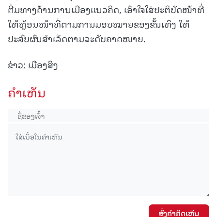
ຕື່ມທາງດ້ານການເມືອງແນວຄິດ, ເອົາໃຈໃສ່ປະຕິບັດໜ້າທີ່
ໃຫ້ຫຼ້ອນໜ້າທີ່ຕາມການມອບໝາຍຂອງຂັ້ນເທິງ ໃຫ້
ປະສົບຜົນສຳເລັດຕາມລະດັບຄາດໝາຍ.
ຂ່າວ: ເມືອງສິງ
ຄໍາເຫັນ
ສົ່ງຄໍາຄິດເຫັນ