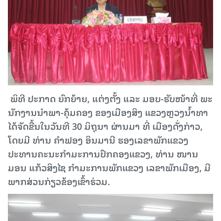
​ ພິ​ທີ ປະ​ກາດ ຍົກ​ຍ້າຍ, ແຕ່ງ​ຕັ້ງ ແລະ ມອບ​-ຮັບ​ໜ້າ​ທີ່ ພະ​
ນັກ​ງານ​ນຳ​ພາ-ຄຸ້ມ​ຄອງ ຂອງ​ເມືອງ​ສິງ ແຂວງຫຼວງ​ນ້ຳ​ທາ
ໄດ້ຈັດຂື້ນໃນວັນທີ 30 ມິຖຸນາ ຜ່ານມ​າ ທີ່ ເມືອງ​ດັ່ງ​ກ່າວ,
ໂດຍ​ມີ ທ່ານ ຄຳຟອງ ອິນມານີ ຮອງເລຂາພັກແຂວງ
ປະທານຄະນະກຳມະການປົກຄອງແຂວງ, ທ່ານ ໜານ
ມອນ ແກ້ວສິງໄຊ ກຳມະການພັກແຂວງ ເລຂາພັກເມືອງ, ມີ​
ພາກ​ສ່ວນ​ກ່ຽວ​ຂ້ອງ​ເຂົ້າ​ຮ່ວມ.