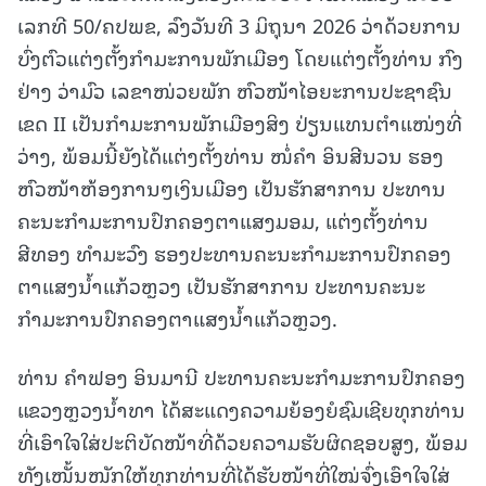
ເລກທີ 50/ຄປພຂ, ລົງວັນທີ 3 ມິຖຸນາ 2026 ວ່າດ້ວຍການ
ບົ່ງຕົວແຕ່ງຕັ້ງກຳມະການພັກເມືອງ ໂດຍແຕ່ງຕັ້ງທ່ານ ກົງ
ຢ່າງ ວ່າມົວ ເລຂາໜ່ວຍພັກ ຫົວໜ້າໄອຍະການປະຊາຊົນ
ເຂດ II ເປັນກຳມະການພັກເມືອງສິງ ປ່ຽນແທນຕຳແໜ່ງທີ່
ວ່າງ, ພ້ອມນີ້ຍັງໄດ້ແຕ່ງຕັ້ງທ່ານ ໜໍ່ຄຳ ອິນສີນວນ ຮອງ
ຫົວໜ້າຫ້ອງການໆເງິນເມືອງ ເປັນຮັກສາການ ປະທານ
ຄະນະກຳມະການປົກຄອງຕາແສງມອມ, ແຕ່ງຕັ້ງທ່ານ
ສີທອງ ທຳມະວົງ ຮອງປະທານຄະນະກຳມະການປົກຄອງ
ຕາແສງນໍ້າແກ້ວຫຼວງ ເປັນຮັກສາການ ປະທານຄະນະ
ກຳມະການປົກຄອງຕາແສງນໍ້າແກ້ວຫຼວງ.
ທ່ານ ຄໍາຟອງ ອິນມານີ ປະທານຄະນະກໍາມະການປົກຄອງ
ແຂວງຫຼວງນ້ຳທາ ໄດ້ສະແດງຄວາມຍ້ອງຍໍຊົມເຊີຍທຸກທ່ານ
ທີ່ເອົາໃຈໃສ່ປະຕິບັດໜ້າທີ່ດ້ວຍຄວາມຮັບຜິດຊອບສູງ, ພ້ອມ
ທັງເໜັ້ນໜັກໃຫ້ທຸກທ່ານທີ່ໄດ້ຮັບໜ້າທີ່ໃໝ່ຈົ່ງເອົາໃຈໃສ່