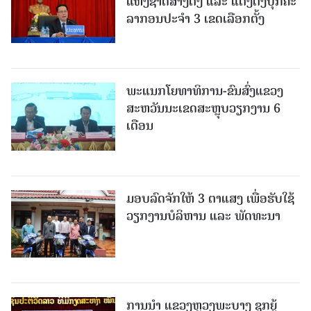
ແຫ່ງຊາດສ້າງຕັ້ງ ແລະ ແຕ່ງຕັ້ງບຸກຄະ
ລາກອນປະຈໍາ 3 ເຂດເລືອກຕັ້ງ
ພະແນກໂຍທາທິການ-ຂົນສົ່ງແຂວງ
ສະຫວັນນະເຂດສະຫຼຸບວຽກງານ 6
ເດືອນ
ມອບລົດຈັກໃຫ້ 3 ຕາແສງ ເພື່ອຮັບໃຊ້
ວຽກງານບໍລິຫານ ແລະ ພັດທະນາ
ການນຳ ແຂວງຫຼວງພະບາງ ຊຸກຍູ້