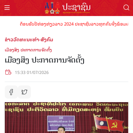
ຕ້ອນຮັບປີທ່ອງທ່ຽວລາວ 2024 ປະຊາຊົນລາວທຸກຄົນຈົ່ງພ້ອມເປັນເຈົ້າພ
ຂ່າວວັດທະນະທຳ-ສັງຄົມ
ເມືອງສິງ ປະກາດການຈັດ​ຕັ້ງ
ເມືອງສິງ ປະກາດການຈັດ​ຕັ້ງ
15:33 01/07/2026