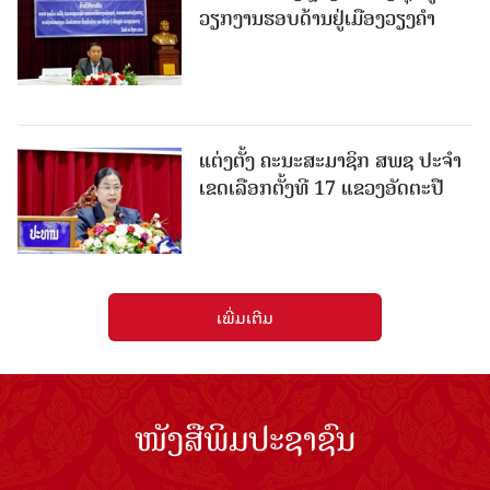
ວຽກງານຮອບດ້ານຢູ່ເມືອງວຽງຄໍາ
ແຕ່ງຕັ້ງ ຄະນະສະມາຊິກ ສພຊ ປະຈຳ
ເຂດເລືອກຕັ້ງທີ 17 ແຂວງອັດຕະປື
ເພີ່ມເຕີມ
ໜັງສືພິມປະຊາຊົນ