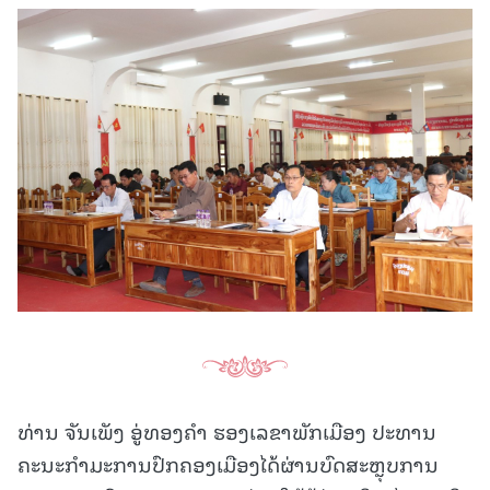
ທ່ານ ຈັນເພັງ ອູ່ທອງຄຳ ຮອງເລຂາພັກເມືອງ ປະທານ
ຄະນະກຳມະການປົກຄອງເມືອງໄດ້ຜ່ານບົດສະຫຼຸບການ