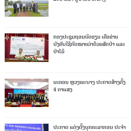
ກອງປະຊຸມຖອນບົດຮຽນ ເຄືອຂ່າຍ
ບັງຄັບໃຊ້ກົດໝາຍວ່າດ້ວຍສັດປ່າ ແລະ
ປ່າໄມ້
ນະຄອນ ຫຼວງພະບາງ ປະ​ກາດ​ສ້າງ​ຕັ້ງ
4 ຕາແສງ
ປະກາດ ແຕ່ງຕັ້ງບຸກຄະລາກອນ ປະຈໍາ