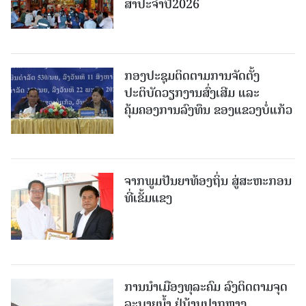
ສາປະຈໍາປີ2026
ກອງປະຊຸມຕິດຕາມການຈັດຕັ້ງ
ປະຕິບັດວຽກງານສົ່ງເສີມ ແລະ
ຄຸ້ມຄອງການລົງທຶນ ຂອງແຂວງບໍ່ແກ້ວ
ຈາກພູມປັນຍາທ້ອງຖິ່ນ ສູ່ສະຫະກອນ
ທີ່ເຂັ້ມແຂງ
ການນໍາເມືອງທຸລະຄົມ ລົງຕິດຕາມຈຸດ
ລະບາຍນໍ້າ ຢູ່ບ້ານປາກຫາງ