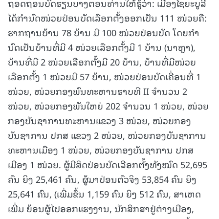
ຖອດຖອນບົດຮຽນບາງຕອນທ່ານໃຫ້ຮູ້ວ່າ: ເມືອງໄຊຍະບູລີ
ໄດ້ກໍານົດໜ່ວຍປ່ອນບັດເລືອກຕັ້ງອອກເປັນ 111 ໜ່ວຍຄື:
ຮາກຖານບ້ານ 78 ບ້ານ ມີ 100 ໜ່ວຍປ່ອນບັດ ໂດຍກໍາ
ນົດເປັນບ້ານທີ່ມີ 4 ໜ່ວຍເລືອກຕັ້ງມີ 1 ບ້ານ (ນາຫຼາ),
ບ້ານທີ່ມີ 2 ໜ່ວຍເລືອກຕັ້ງມີ 20 ບ້ານ, ບ້ານທີ່ມີໜ່ວຍ
ເລືອກຕັ້ງ 1 ໜ່ວຍມີ 57 ບ້ານ, ໜ່ວຍປ່ອນບັດເຄື່ອນທີ່ 1
ໜ່ວຍ, ໜ່ວຍກອງພົນທະຫານຮາບທີ II ຈໍານວນ 2
ໜ່ວຍ, ໜ່ວຍກອງພັນໃຫຍ່ 202 ຈໍານວນ 1 ໜ່ວຍ, ໜ່ວຍ
ກອງບັນຊາການທະຫານແຂວງ 3 ໜ່ວຍ, ໜ່ວຍກອງ
ບັນຊາການ ປກສ ແຂວງ 2 ໜ່ວຍ, ໜ່ວຍກອງບັນຊາການ
ທະຫານເມືອງ 1 ໜ່ວຍ, ໜ່ວຍກອງບັນຊາການ ປກສ
ເມືອງ 1 ໜ່ວຍ. ຜູ້ມີສິດປ່ອນບັດເລືອກຕັ້ງທັງໝົດ 52,695
ຄົນ ຍິງ 25,461 ຄົນ, ຜູ້ມາປ່ອນຕົວຈິງ 53,854 ຄົນ ຍິງ
25,641 ຄົນ, (ເພີ່ມຂຶ້ນ 1,159 ຄົນ ຍິງ 512 ຄົນ, ສາເຫດ
ເພີ່ມ ຍ້ອນຜູ້ໄປອອກແຮງງານ, ນັກສຶກສາຢູ່ຕ່າງເມືອງ,