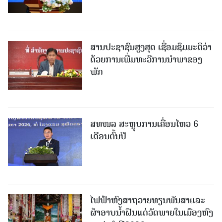
ສານປະຊາຊົນສູງສຸດ ເຊື່ອມຊຶມມະຕິວ່າ
ດ້ວຍການເພີ່ມທະວີການນຳພາຂອງ
ພັກ
ສທໜລ ສະຫຼຸບການເຄື່ອນໄຫວ 6
ເດືອນຕົ້ນປີ
ໄຟຟ້າຫົງສາຖວາຍທຽນພັນສາແລະ
ຜ້າອາບນໍ້າຝົນແດ່ວັດພາຍໃນເມືອງຫົງ