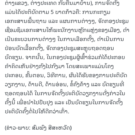
ຕ່າງແຂວງ, ຕ່າງປະເທດ ກັບຄືນມາບ້ານ), ການຈັດຕັ້ງ
ແມ່ນໄດ້ປະຕິບັດຕາມ 5 ບາດກ້າວຄື: ການກະກຽມ
ເອກະສານພື້ນຖານ ແລະ ແຜນການຕ່າງໆ, ຈັດກອງປະຊຸມ
ເຊື່ອມຊຶມເອກະສານໃຫ້ພະນັກງານຫຼັກແຫຼ່ງຂອງເມືອງ, ດໍາ
ເນີນຂະບວນການຕ່າງໆ ໃນການເລືອກຕັ້ງ, ດໍາເນີນການ
ປ່ອນບັດເລື້ອກຕັ້ງ, ຈັດກອງປະຊຸມສະຫຼຸບຖອດຖອນ
ບົດຮຽນ. ຈາກນັ້ນ, ໃນກອງປະຊຸມຜູ້ເຂົ້າຮ່ວມກໍໄດ້ປະກອບ
ຄຳຄິດເຫັນຢ່າງກົງໄປກົງມາ ໂດຍສະເພາະແມ່ນໂຄງ
ປະກອບ, ຂັ້ນຕອນ, ວິທີການ, ຜົນໄດ້ຮັບຂອງການປະຕິບັດ
ວຽກງານ, ດ້ານດີ, ດ້ານອ່ອນ, ຂໍ້ຄົງຄ້າງ ແລະ ບົດຮຽນທີ່
ຖອດຖອນໄດ້ ໃນການຈັດຕັ້ງປະຕິບັດວຽກງານດັ່ງກ່າວໃນ
ຄັ້ງນີ້ ເພື່ອນຳໄປປັບປຸງ ແລະ ເປັນບົດຮຽນໃນການຈັດຕັ້ງ
ປະຕິບັດຄັ້ງຕໍ່ໄປໃຫ້ດີກວ່າເກົ່າ.
(ຂ່າວ-ພາບ: ສົມພົງ ສີສະຫວັດ
)