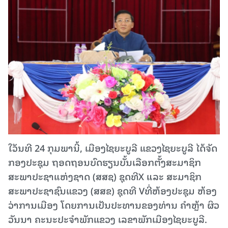
ໃວັນທີ 24 ກຸມພານີ້, ເມືອງໄຊຍະບູລີ ແຂວງໄຊຍະບູລີ ໄດ້ຈັດ
ກອງປະຊຸມ ຖອດຖອນບົດຮຽນບັ້ນເລືອກຕັ້ງສະມາຊິກ
ສະພາປະຊາແຫ່ງຊາດ (ສສຊ) ຊຸດທີX ແລະ ສະມາຊິກ
ສະພາປະຊາຊົນແຂວງ (ສສຂ) ຊຸດທີ Vທີ່ຫ້ອງປະຊຸມ ຫ້ອງ
ວ່າການເມືອງ ໂດຍການເປັນປະທານຂອງທ່ານ ຄຳຫຼ້າ ຜິວ
ວັນນາ ຄະນະປະຈຳພັກແຂວງ ເລຂາພັກເມືອງໄຊຍະບູລີ.