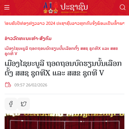
ອນຮັບປີທ່ອງທ່ຽວລາວ 2024 ປະຊາຊົນລາວທຸກຄົນຈົ່ງພ້ອມເປັນເຈົ້າພາບທີ່ດີ 
ຂ່າວວັດທະນະທຳ-ສັງຄົມ
ເມືອງໄຊຍະບູລີ ຖອດຖອນບົດຮຽນບັ້ນເລືອກຕັ້ງ ສສຊ ຊຸດທີX ແລະ ສສຂ
ຊຸດທີ V
ເມືອງໄຊຍະບູລີ ຖອດຖອນບົດຮຽນບັ້ນເລືອກ
ຕັ້ງ ສສຊ ຊຸດທີX ແລະ ສສຂ ຊຸດທີ V
09:57 26/02/2026