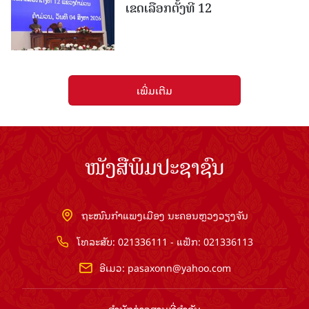
ເຂດເລືອກຕັ້ງທີ 12
ເພີ່ມເຕີມ
ໜັງສືພິມປະຊາຊົນ
ຖະໜົນກຳແພງເມືອງ ນະຄອນຫຼວງວຽງຈັນ
ໂທລະສັບ: 021336111 - ແຟັກ: 021336113
ອີເມວ:
pasaxonn@yahoo.com
ສຳ​ນັກ​ຂ່າວ​ສານ​ທີ່​ສຳ​ຄັນ​