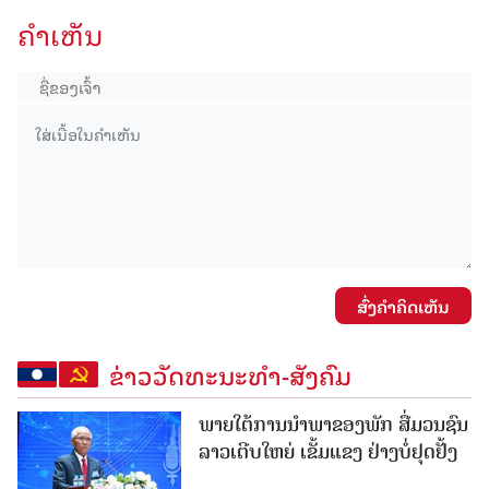
ຄໍາເຫັນ
ສົ່ງຄໍາຄິດເຫັນ
ຂ່າວວັດທະນະທຳ-ສັງຄົມ
ພາຍໃຕ້ການນໍາພາຂອງພັກ ສື່ມວນຊົນ
ລາວເຕີບໃຫຍ່ ເຂັ້ມແຂງ ຢ່າງບໍ່ຢຸດຢັ້ງ