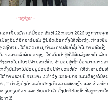
ມ ແລະ ເນັ້ນໜັກ ແຕ່ນີ້ຮອດ ວັນທີ 22 ກຸມພາ 2026 ວຽກງານຈຸດ
ອງສືບຕໍ່ສຶກສາອົບຮົມ ຜູ້ມີສິດເລືອກຕັ້ງໃຫ້ທົ່ວເຖິງ, ກຳແໜ້ນ
ຊັດເຈນ, ໃຫ້ແຕ່ລະອະນຸກໍາມະການສືບຕໍ່ຊີ້ນໍາໃນການຈັດຕັ້ງ
ຍຄວາມຮັບຜິດຊອບສູງ, ໃຫ້ເກັບກໍາຜູ້ທີ່ມີສິດລົງສະໝັກເລືອກ
ອກຕັ້ງພາຍໃນເມືອງມີຈຳນວນທໍ່ໃດ, ຈຳນວນຜູ້ເຖົ້າບໍ່ສາມາດມາປ່ອ
ອກຕັ້ງຢູ່ເມືອງໄປປ່ອນຢູ່ບ່ອນອື່ນມີຈໍານວນທໍ່ໃດ, ໃຫ້ປະສານສົມທ
ອງໃຫ້ການຮ່ວມມື ສະເພາະ 2 ກຳລັງ ປກສ-ປກຊ ແມ່ນຕ້ອງໄດ້ປ່ອ
 , 2 ກຳລັງດັ່ງກ່າວແມ່ນປ້ອງກັນຄວາມສະຫງົບ ແລະ ເຮັດໜ້າທ
ບຽບຮຽບຮ້ອຍ ແລະ ພ້ອມກັນຈັດຕັ້ງປະຕິບັດໜ້າທີ່ວຽກງານໃຫ
າງໄວ້,