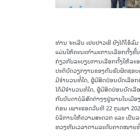
ທ່ານ ຈະເລີນ ເຢຍປາວເຮີ ຍັງໄດ້ໂອ້ລົ
ແມ່ນໃຫ້ຄະນະກຳມະການເລືອກຕັ້ງຂັ້ນເມື
ກ່ຽວກັບລະບຽບການເລືອກຕັ້ງໃຫ້ລະອຽດ
ປະຕິບັດວຽກງານຂອງຕົນຮັບຜິດຊອບດ້ວ
ມີຈຳນວນທໍໍ່ໃດ, ຜູ້ມີສິດປ່ອນບັດເລື
ໄດ້ມີຈຳນວນທໍ່ໃດ, ຜູ້ມີສິດປ່ອນບັດເລື
ກັບບັນດາບໍລິສັດຕ່າງໆຢູ່ພາຍໃນເມື
ກ່ອນ ເພາະຮອດວັນທີ 22 ກຸມພາ 2026
ບໍລິການໃຫ້ຄວາມສະດວກ ແລະ ເປັນລະ
ທວງທັນເວລາຕາມລະດັບຄາດໝາຍທີ່ວ