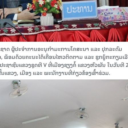
ງຊາດ ຜູ້ປະຈຳການອະນຸກຳມະການໂຄສະນາ ແລະ ປຸກລະດົມ
ພ້ອມດ້ວຍຄະນະໄດ້ເຄື່ອນໄຫວຕິດຕາມ ແລະ ຊຸກຍູ້ກະກຽມເລ
ຊາຊົນແຂວງຊຸດທີ V ທີ່ເມືອງຊຽງຄໍ້ ແຂວງຫົວພັນ ໃນວັນທີ 
ັ້ນແຂວງ, ເມືອງ ແລະ ພະນັກງານທີ່ກ່ຽວຂ້ອງເຂົ້າຮ່ວມ.