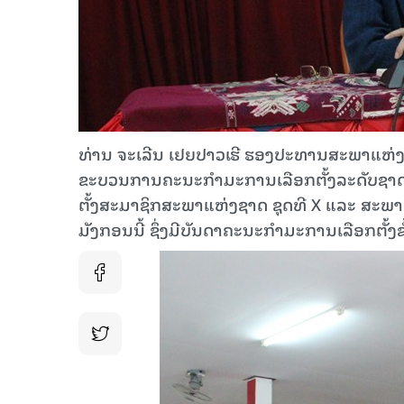
ທ່ານ ຈະເລີນ ເຢຍປາວເຮີ ຮອງປະທານສະພາແຫ່
ຂະບວນການຄະນະກຳມະການເລືອກຕັ້ງລະດັບຊາດ, 
ຕັ້ງສະມາຊິກສະພາແຫ່ງຊາດ ຊຸດທີ X ແລະ ສະພາປະ
ມັງກອນນີ້ ຊຶ່ງມີບັນດາຄະນະກໍາມະການເລືອກຕັ້ງຂ