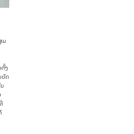
ສຸມ
ຕັ້ງ
ນບັດ
ົບ
ນ
ີ່
້