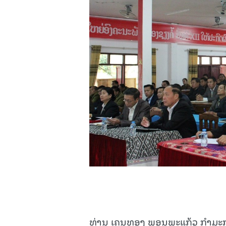
ທ່ານ ເຄນທອງ ພອນພະແກ້ວ ກໍາມະ