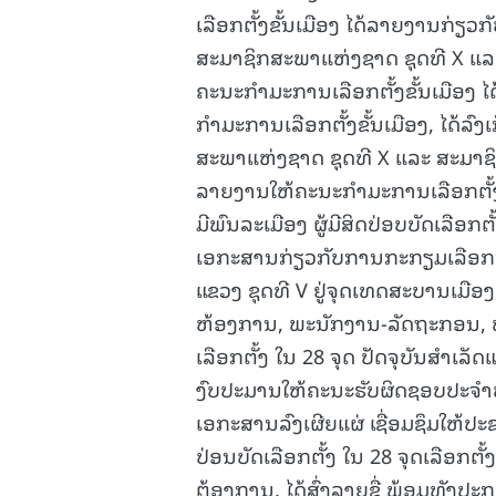
ເລືອກຕັ້ງຂັ້ນເມືອງ ໄດ້ລາຍງານກ່
ສະມາຊິກສະພາແຫ່ງຊາດ ຊຸດທີ X ແລະ 
ຄະນະກໍາມະການເລືອກຕັ້ງຂັ້ນເມືອງ 
ກຳມະການເລືອກຕັ້ງຂັ້ນເມືອງ, ໄດ້ລົງເ
ສະພາແຫ່ງຊາດ ຊຸດທີ X ແລະ ສະມາຊິກສ
ລາຍງານໃຫ້ຄະນະກໍາມະການເລືອກຕັ້ງຂັ້
ມີພົນລະເມືອງ ຜູ້ມີສິດປ່ອບບັດເລືອກຕັ
ເອກະສານກ່ຽວກັບການກະກຽມເລືອກຕັ
ແຂວງ ຊຸດທີ V ຢູ່ຈຸດເທດສະບານເມືອ
ຫ້ອງການ, ພະນັກງານ-ລັດຖະກອນ, ທະ
ເລືອກຕັ້ງ ໃນ 28 ຈຸດ ປັດຈຸບັນສຳເລັ
ງົບປະມານໃຫ້ຄະນະຮັບຜິດຊອບປະຈໍາໜ່ວຍ
ເອກະສານລົງເຜີຍແຜ່ ເຊື່ອມຊຶມໃຫ້ປະຊ
ປ່ອນບັດເລືອກຕັ້ງ ໃນ 28 ຈຸດເລືອກຕັ
ຕ້ອງການ, ໄດ້ສົ່ງລາຍຊື່ ພ້ອມທັງ