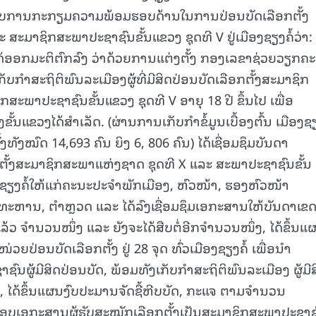
ຽວກັບການກະກຽມຄວາມພ້ອມຮອບດ້ານໃນການປ່ອນບັດເລືອກຕັ້ງ
ສະມາຊິກສະພາປະຊາຊົນຂັ້ນແຂວງ ຊຸດທີ V ຢູ່ເມືອງຊຽງຄໍ້ວ່າ:
ໄດ້ອອກມະຕິຕົກລົງ ວ່າດ້ວຍການແຕ່ງຕັ້ງ ກອງເລຂາຊ່ວຍວຽກຄ
ກັບກໍາສະຖິຕິພົນລະເມືອງຜູ້ທີ່ມີສິດປ່ອນບັດເລືອກຕັ້ງສະມາຊິກ
ະພາປະຊາຊົນຂັ້ນແຂວງ ຊຸດທີ V ອາຍຸ 18 ປີ ຂຶ້ນໄປ ເພື່ອ
ນແຂວງໄດ້ສໍາເລັດ. (ຜ່ານການເກັບກຳຂໍ້ມູນເບື້ອງຕົ້ນ ເມືອງຊຽ
້ງທັງໝົດ 14,693 ຄົນ ຍິງ 6, 806 ຄົນ) ໄດ້ເຊື່ອມຊຶມບັນດາ
້ງສະມາຊິກສະພາແຫ່ງຊາດ ຊຸດທີ X ແລະ ສະພາປະຊາຊົນຂັ້ນ
ງຊຽງຄໍ້ໃຫ້ແກ່ຄະນະປະຈໍາພັກເມືອງ, ຫົວໜ້າ, ຮອງຫົວໜ້າ
ຫານ, ຕໍາຫຼວດ ແລະ ໄດ້ລົງເຊື່ອມຊຶມເອກະສານໃຫ້ບັນດາເຂ
ດແລ້ວ ຈຳນວນໜຶ່ງ ແລະ ຍັງຈະໄດ້ສືບຕໍ່ອີກຈຳນວນໜຶ່ງ, ໄດ້ຂຶ້ນແ
ປ່ອນບັດເລືອກຕັ້ງ ຢູ່ 28 ຈຸດ ທົ່ວເມືອງຊຽງຄໍ້ ເພື່ອນໍາ
າຊົນຜູ້ມີສິດປ່ອນບັດ, ພ້ອມທັງເກັບກຳສະຖິຕິພົນລະເມືອງ ຜູ້ມີ
້ງ, ໄດ້ຂຶ້ນແຜນງົບປະມານຈັດຊື້ຫີບບັດ, ກະແຈ ຕາມຈໍານວນ
ປະກອບເອກະສານຜູ້ຮັບສະໝັກເລືອກຕັ້ງເປັນສະມາຊິກສະພາປະຊາຊ