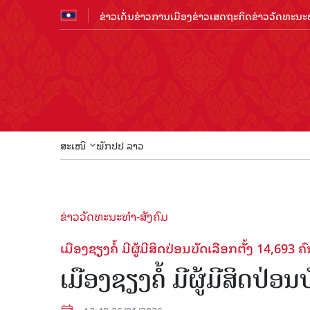
ຂ່າວເດັ່ນ
ຂ່າວການເມືອງ
ຂ່າວເສດຖະກິດ
ຂ່າວວັດທະນະທ
ສະເໜີ
ພັກປປ ລາວ
ຂ່າວວັດທະນະທຳ-ສັງຄົມ
ເມືອງຊຽງຄໍ້ ມີຜູ້ມີສິດປ່ອນບັດເລືອກຕັ້ງ 14,693 ຄົ
ເມືອງຊຽງຄໍ້ ມີຜູ້ມີສິດປ່ອນ