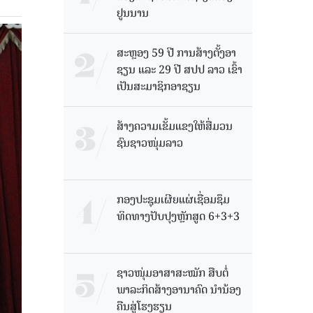
ຢູນນານ
ສະຫຼອງ 59 ປີ ການສ້າງຕັ້ງອາ
ຊຽນ ແລະ 29 ປີ ສປປ ລາວ ເຂົ້າ
ເປັນສະມາຊິກອາຊຽນ
ສ້າງຄວາມເຂັ້ມແຂງໃຫ້ສື່ມວນ
ຊົນຊາວໜຸ່ມລາວ
ກອງປະຊຸມເຜີຍແຜ່ເຊື່ອມຊຶມ
ທິດທາງປັບປຸງຫຼັກສູດ 6+3+3
ຊາວໜຸ່ມອາສາສະໝັກ ສືບຕໍ່
ພາລະກິດສ້າງອານາຄົດ ນໍານ້ອງ
ຄືນສູ່ໂຮງຮຽນ