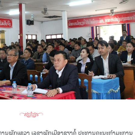
15.040(07-08-2026)
15.039(06
ການພັກແຂວງ ເລຂາພັກເມືອງຊຽງຄໍ້ ປະທານຄະນະກຳມະການ