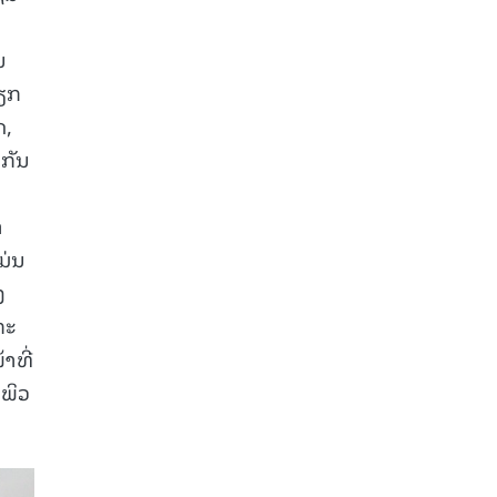
ນ
ວຽກ
ດ,
ງກັນ
າ
ມ່ນ
ງ
ກະ
າທີ່
ມພິວ