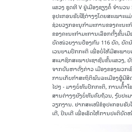
ແຂວງ ຊຸດທີ V ຢູ່ເມືອງຊຽງຄໍ້ ຈໍາ
ອຸປະກອນຮັບໃຊ້ຕ່າງໆໂດຍສະເພາະແມ່ນ
ຊ່ວຍວຽກອະນຸກໍາມະການຂອງຄະນະກໍາມ
ຂອງຄະນະກໍາມະການເລືອກຕັ້ງຂັ້ນເມື
ບັດໜ່ວຍງານປ້ອງກັນ 116 ບັດ, ບັດນັ
ເວນຍາມປົກກະຕິ ເພື່ອບໍ່ໃຫ້ມີສະພ
ສະມາຊິກສະພາປະຊາຊົນຂັ້ນແຂວງ, 
ຈາກບັນຫາດັ່ງກ່າວ ເມືອງຂອງພວກເຮົາກ
ການເກັບກຳສະຖິຕິພົນລະເມືອງຜູ້ມີສ
ໄປໆ - ມາໆບໍ່ທັນປົກກະຕິ, ການເຕົ້້າໂ
ສານຕ່າງໆຍັງບໍ່ທັນຄົບຖ້ວນ, ງົບ
ວຽກງານ. ຢາກສະເໜີຂໍອຸປະກອນຮັບໃຊ້
ເຕີ, ປິນເຕີ ເພື່ອເຮັດໃຫ້ການປະຕິບັ