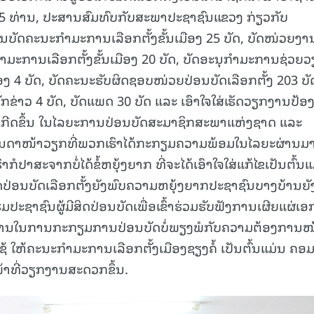
ນວນ 5 ທ່ານ, ປະສານສົມທົບກັບສະພາປະຊາຊົນແຂວງ ກ່ຽວກັບ
ບັດຄະນະກໍາມະການເລືອກຕັ້ງຂັ້ນເມືອງ 25 ບັດ, ບັດໜ່ວຍງາ
ະການເລືອກຕັ້ງຂັ້ນເມືອງ 20 ບັດ, ບັດອະນຸກໍາມະການຊ່ວຍ
ອງ 4 ບັດ, ບັດຄະນະຮັບຜິດຊອບໜ່ວຍປ່ອນບັດເລືອກຕັ້ງ 203 ບັ
ກຂ່າວ 4 ບັດ, ບັດແພດ 30 ບັດ ແລະ ເອົາໃຈໃສ່ເຮັດວຽກງານປ້ອ
າບເກີດຂຶ້ນ ໃນໄລຍະການປ່ອນບັດສະມາຊິກສະພາແຫ່ງຊາດ ແລະ
ບັນດາໜ້າວຽກທີ່ພວກເຮົາໄດ້ກະກຽມຄວາມພ້ອມໃນໄລຍະຜ່ານມ
ໍປາສະຈາກບໍ່ໄດ້ຂໍ້ຫຍຸ້ງຍາກ ທີ່ຈະໄດ້ເອົາໃຈໃສ່ແກ້ໄຂເປັນຕົ້ນແ
ິດປ່ອນບັດເລືອກຕັ້ງຍັງພົບຄວາມຫຍຸ້ງຍາກປະຊາຊົນບາງບ້ານຍັ
ຮມປະຊາຊົນຜູ້ມີສິດປ່ອນບັດເພື່ອເຂົ້າຮ່ວມຮັບຟັງການເຜີຍແຜ່ເອ
ປະມານໃນການກະກຽມການປ່ອນບັດບໍ່ພຽງພໍກັບຄວາມຕ້ອງການໜ້
 ໃຫ້ຄະນະກຳມະການເລືອກຕັ້ງເມືອງຊຽງຄໍ້ ເປັນຕົ້ນແມ່ນ ຄອ
ດໜ້າທີ່ວຽກງານສະດວກຂຶ້ນ.