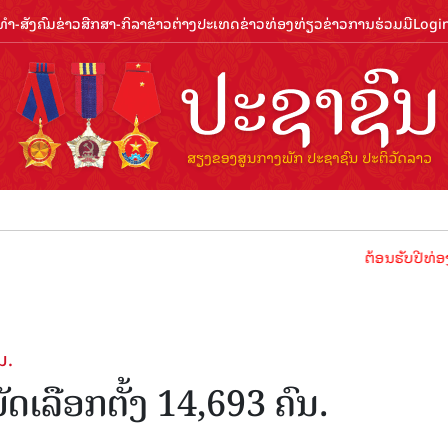
ຳ-ສັງຄົມ
ຂ່າວສືກສາ-ກິລາ
ຂ່າວຕ່າງປະເທດ
ຂ່າວທ່ອງທ່ຽວ
ຂ່າວການຮ່ວມມື
Logi
ຕ້ອນຮັບປີທ່ອງທ່ຽວລາວ 20
ນ.
ບັດເລືອກຕັ້ງ 14,693 ຄົນ.