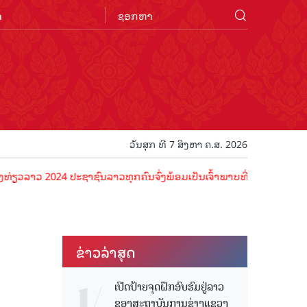
n
ວັນສຸກ ທີ 7 ສິງຫາ ຄ.ສ. 2026
24 ປະຊາຊົນລາວທຸກຄົນຈົ່ງພ້ອມເປັນເຈົ້າພາບທີ່ດີ ຕ້ອນຮັບນັກທ່ອງທ່ຽວດ້ວ
ຂ່າວ​ລ່າ​ສຸດ
ເປີດປ້າຍຈຸດຝຶກອົບຮົມຢູ່ລາວ
ຂອງສະຖາບັນການຊ່າງແຂວງ