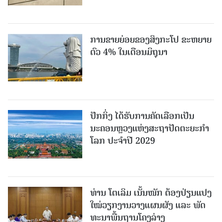
ການຂາຍຍ່ອຍຂອງສິງກະໂປ ຂະຫຍາຍ
ຕົວ 4% ໃນເດືອນມິຖຸນາ
ປັກກິ່ງ ໄດ້ຮັບການຄັດເລືອກເປັນ
ນະຄອນຫຼວງແຫ່ງສະຖາປັດຕະຍະກຳ
ໂລກ ປະຈຳປີ 2029
ທ່ານ ໂຕ​ເລິມ ເນັ້ນໜັກ ຕ້ອງ​ປ່ຽນ​ແປງ​
ໃໝ່​ວຽກ​ງານ​ວາງ​ແຜນ​ຜັງ ແລະ ​ພັດ​
ທະ​ນາ​ພື້ນ​ຖານ​ໂຄງ​ລ່າງ