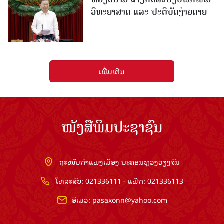
ວິທະຍາສາດ ແລະ ປະຕິບັດງ່າຍດາຍ
ເພີ່ມເຕີມ
ໜັງສືພິມປະຊາຊົນ
ຖະໜົນກຳແພງເມືອງ ນະຄອນຫຼວງວຽງຈັນ
ໂທລະສັບ: 021336111 - ແຟັກ: 021336113
ອີເມວ:
pasaxonn@yahoo.com