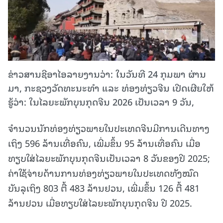
ຂ່າວສານຊີອາໄອລາຍງານວ່າ: ໃນວັນ​ທີ 24 ກຸມ​ພາ​ ຜ່ານ
ມາ, ກະ​ຊວງວັດ​ທະ​ນະ​ທຳ ແລະ ທ່ອງ​ທ່ຽວ​ຈີນ ​ເປີດ​ເຜີຍ​ໃຫ້​
ຮູ້​ວ່າ: ໃນ​ໄລ​ຍະ​ພັກບຸນ​ກຸດ​ຈີນ 2026 ເປັນ​ເວ​ລາ 9 ວັນ,
ຈຳນວນນັກທ່ອງທ່ຽວພາຍໃນປະເທດຈີນມີການເດີນທາງ
ເຖິງ 596 ລ້ານເທື່ອຄົນ, ເພີ່ມຂຶ້ນ 95 ລ້ານເທື່ອຄົນ ເມື່ອ
ທຽບໃສ່ໄລຍະພັກບຸນກຸດຈີນເປັນເວລາ 8 ວັນຂອງປີ 2025;
ຄ່າໃຊ້ຈ່າຍດ້ານການທ່ອງທ່ຽວພາຍໃນປະເທດທັງໝົດ
ບັນລຸເຖິງ 803 ຕື້ 483 ລ້ານຢວນ, ເພີ່ມຂຶ້ນ 126 ຕື້ 481
ລ້ານຢວນ ເມື່ອທຽບໃສ່ໄລຍະພັກບຸນກຸດຈີນ ປີ 2025.