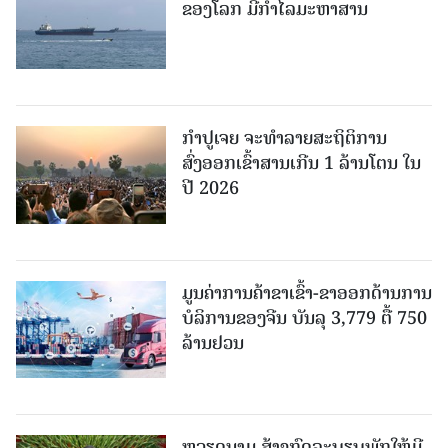
ຂອງໂລກ ມີກຳໄລມະຫາສານ
ກຳປູເຈຍ ຈະທຳລາຍສະຖິຕິການ
ສົ່ງອອກເຂົ້າສານເກີນ 1 ລ້ານໂຕນ ໃນ
ປີ 2026
ມູນຄ່າການຄ້າຂາເຂົ້າ-ຂາອອກດ້ານການ
ບໍລິການຂອງຈີນ ບັນລຸ 3,779 ຕື້ 750
ລ້ານຢວນ
ຫວຽດນາມ ສ້າງກົດລະບຽບພັກໃຫ້ມີ