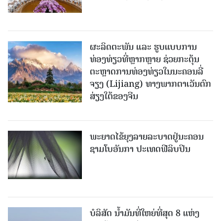
ຜະລິດຕະພັນ ແລະ ຮູບແບບການ
ທ່ອງທ່ຽວທີ່ຫຼາກຫຼາຍ ຊ່ວຍກະຕຸ້ນ
ຕະຫຼາດການທ່ອງທ່ຽວໃນນະຄອນລີ່
ຈຽງ (Lijiang) ທາງພາກຕາເວັນຕົກ
ສ່ຽງໃຕ້ຂອງຈີນ
ພະຍາດໄຂ້ຍຸງລາຍລະບາດຢູ່ນະຄອນ
ຊາມໂບ​ອັນກາ ປະເທດຟີລິບປິນ
ບໍລິສັດ ນ້ຳມັນທີ່ໃຫຍ່ທີ່ສຸດ 8 ແຫ່ງ