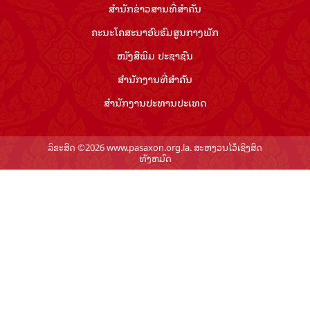
ສຳ​ນັກ​ຂ່າວ​ສານ​ທີ່​ສຳ​ຄັນ​
ຄະນະໂຄສະນາອົບຮົມ​ສູນ​ກາງ​ພັກ
ໜັງສືພິມ ປະ​ຊາ​ຊົນ
ສຳ​ນັກ​ງານ​ທີ່​ສຳ​ຄັນ
ສຳ​ນັກ​ງານ​ປະ​ທານ​ປະ​ເທດ
ລິຂະສິດ ©2026 www.pasaxon.org.la. ສະຫງວນໄວ້ເຊິງສິດ
ທັງຫມົດ