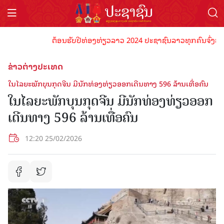
ຕ້ອນຮັບປີທ່ອງທ່ຽວລາວ 2024 ປະຊາຊົນລາວທຸກຄົນຈົ່ງພ້ອມເປັ
ຂ່າວຕ່າງປະເທດ
ໃນ​ໄລ​ຍະ​ພັກ​ບຸນ​ກຸດ​ຈີນ​ ມີ​ນັກ​ທ່ອງ​ທ່ຽວ​ອອກ​ເດີນ​ທາງ 596 ລ້ານ​ເທື່ອ​ຄົນ
ໃນ​ໄລ​ຍະ​ພັກ​ບຸນ​ກຸດ​ຈີນ​ ມີ​ນັກ​ທ່ອງ​ທ່ຽວ​ອອກ​
ເດີນ​ທາງ 596 ລ້ານ​ເທື່ອ​ຄົນ
12:20 25/02/2026