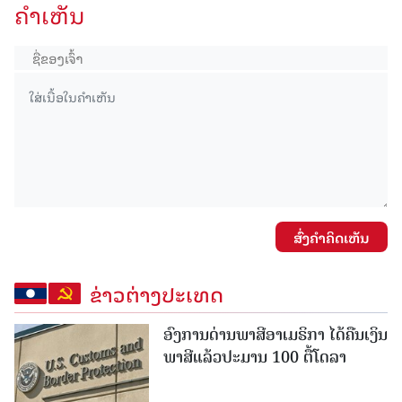
ຄໍາເຫັນ
ສົ່ງຄໍາຄິດເຫັນ
ຂ່າວຕ່າງປະເທດ
ອົງການດ່ານພາສີອາເມຣິກາ ໄດ້ຄືນເງິນ
ພາສີແລ້ວປະມານ 100 ຕື້ໂດລາ