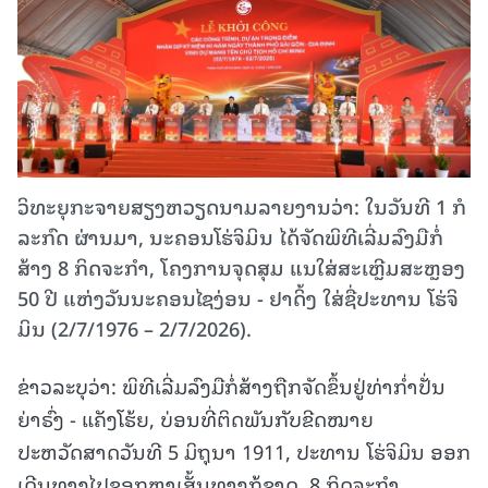
ວິທະຍຸກະຈາຍສຽງຫວຽດນາມລາຍງານວ່າ: ໃນ​ວັນ​ທີ 1 ກໍ​
ລະ​ກົດ ຜ່ານມາ, ນະ​ຄອນໂຮ່​ຈິມິນ ໄດ້​ຈັດ​ພິ​ທີ​ເລີ່ມ​ລົງ​ມື​ກໍ່​
ສ້າງ 8 ກິດ​ຈະ​ກຳ, ໂຄງ​ການ​ຈຸດ​ສຸມ ແນ​ໃສ່​ສະ​ເຫຼີມ​ສະຫຼອງ
50 ປີ ແຫ່ງວັນ​ນະ​ຄອນໄຊ​ງ່ອນ - ຢາ​ດິ້ງ ໃສ່​ຊື່​ປະ​ທານ ໂຮ່​ຈິ​
ມິນ (2/7/1976 – 2/7/2026).
ຂ່າວລະບຸວ່າ: ພິທີເລີ່ມລົງມືກໍ່ສ້າງຖືກຈັດຂຶ້ນຢູ່ທ່າກ່ຳປັ່ນ
ຍ່າຣົ່ງ - ແຄັງໂຮ້ຍ, ບ່ອນທີ່ຕິດພັນກັບຂີດໝາຍ
ປະຫວັດສາດວັນທີ 5 ມິຖຸນາ 1911, ປະທານ ໂຮ່ຈິມິນ ອອກ
ເດີນທາງໄປຊອກຫາເສັ້ນທາງກູ້ຊາດ. 8 ກິດຈະກຳ,