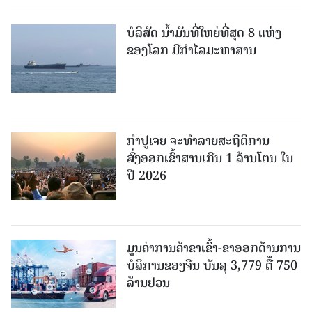
ບໍລິສັດ ນ້ຳມັນທີ່ໃຫຍ່ທີ່ສຸດ 8 ແຫ່ງ
ຂອງໂລກ ມີກຳໄລມະຫາສານ
ກຳປູເຈຍ ຈະທຳລາຍສະຖິຕິການ
ສົ່ງອອກເຂົ້າສານເກີນ 1 ລ້ານໂຕນ ໃນ
ປີ 2026
ມູນຄ່າການຄ້າຂາເຂົ້າ-ຂາອອກດ້ານການ
ບໍລິການຂອງຈີນ ບັນລຸ 3,779 ຕື້ 750
ລ້ານຢວນ