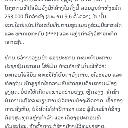
ໂຄງການທີ່ໄດ້ເລີ່ມລົງມືກໍ່ສ້າງໃນຄັ້ງນີ້ ລວມມູນຄ່າທັງໝົດ
253.000 ຕື້ກວ່າດົງ (ປະມານ 9,6 ຕື້ໂດລາ), ໃນນັ້ນ
ສ່ວນໃຫຍ່ແມ່ນໄດ້ລະດົມທຶນຕາມຮູບແບບຄູ່ຮ່ວມມືພາກລັດ
ແລະ ພາກເອກະຊົນ (PPP) ແລະ ແຫຼ່ງກຳລັງວິສາຫະກິດ
ເອກະຊົນ.
ທ່ານ ຮວ່າງງວຽນຢິງ ຮອງປະທານ ຄະນະກຳມະການ
ປະຊາຊົນນະຄອນ ໂຮ່ຈິມິນ ກ່າວຄຳເຫັນໃນພິທີວ່າ:
ນະຄອນໂຮ່ຈິມິນ ສະເໜີໃຫ້ບັນດາອົງການ, ຫົວໜ່ວຍ ແລະ
ທ້ອງຖິ່ນ ຍົກສູງຈິດໃຈຄວາມຮັບຜິດຊອບດ້ານການເມືອງ
ສູງສຸດ, ບໍ່ປະໃຫ້ເກີດສະພາວະບ່າຍບ່ຽງ, ຫຼີກລ່ຽງ, ຊັກຊ້າ
ໃນການແກ້ໄຂລະບຽບການບໍລິຫານຢ່າງເດັດຂາດ. ເຈົ້າຂອງ
ການລົງທຶນ, ບໍລິສັດໃຫ້ຄຳປຶກາສາ ແລະ ຜູ້ຮັບເໝົາກໍ່ສ້າງ
ຕ້ອງສຸມທຸກແຫຼ່ງກຳລັງ ແລະ ເຄື່ອງອຸປະກອນທີ່
ທັນສະໄໝ, ຈັດຕັ້ງການກໍ່ສ້າງຢ່າງມີວິທະຍາສາດ,