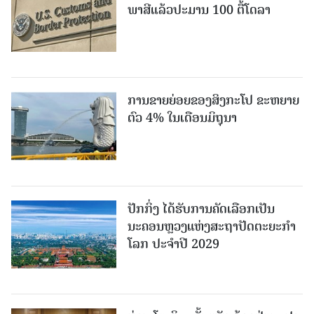
ພາສີແລ້ວປະມານ 100 ຕື້ໂດລາ
ການຂາຍຍ່ອຍຂອງສິງກະໂປ ຂະຫຍາຍ
ຕົວ 4% ໃນເດືອນມິຖຸນາ
ປັກກິ່ງ ໄດ້ຮັບການຄັດເລືອກເປັນ
ນະຄອນຫຼວງແຫ່ງສະຖາປັດຕະຍະກຳ
ໂລກ ປະຈຳປີ 2029