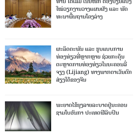
ທ່ານ ໂຕ​ເລິມ ເນັ້ນໜັກ ຕ້ອງ​ປ່ຽນ​ແປງ​
ໃໝ່​ວຽກ​ງານ​ວາງ​ແຜນ​ຜັງ ແລະ ​ພັດ​
ທະ​ນາ​ພື້ນ​ຖານ​ໂຄງ​ລ່າງ
ຜະລິດຕະພັນ ແລະ ຮູບແບບການ
ທ່ອງທ່ຽວທີ່ຫຼາກຫຼາຍ ຊ່ວຍກະຕຸ້ນ
ຕະຫຼາດການທ່ອງທ່ຽວໃນນະຄອນລີ່
ຈຽງ (Lijiang) ທາງພາກຕາເວັນຕົກ
ສ່ຽງໃຕ້ຂອງຈີນ
ພະຍາດໄຂ້ຍຸງລາຍລະບາດຢູ່ນະຄອນ
ຊາມໂບ​ອັນກາ ປະເທດຟີລິບປິນ