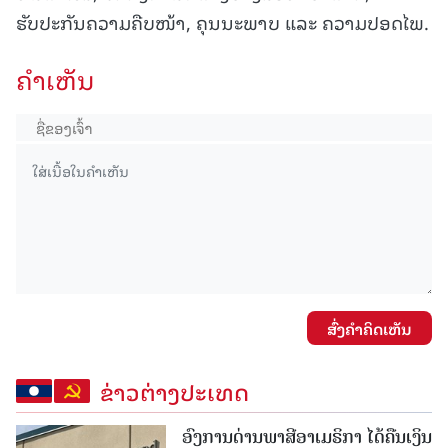
ຮັບປະກັນຄວາມຄືບໜ້າ, ຄຸນນະພາບ ແລະ ຄວາມປອດໄພ.
ຄໍາເຫັນ
ສົ່ງຄໍາຄິດເຫັນ
ຂ່າວຕ່າງປະເທດ
ອົງການດ່ານພາສີອາເມຣິກາ ໄດ້ຄືນເງິນ