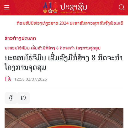
ຕ້ອນຮັບປີທ່ອງທ່ຽວລາວ 2024 ປະຊາຊົນລາວທຸກຄົນຈົ່ງພ້ອມເປັນເຈົ້າພ
ຂ່າວຕ່າງປະເທດ
ນະ​ຄອນໂຮ່​ຈິມິນ ເລີ່ມ​ລົງ​ມື​ກໍ່​ສ້າງ 8 ກິດ​ຈະກຳ ໂຄງ​ການ​ຈຸດ​ສຸມ
ນະ​ຄອນໂຮ່​ຈິມິນ ເລີ່ມ​ລົງ​ມື​ກໍ່​ສ້າງ 8 ກິດ​ຈະກຳ
ໂຄງ​ການ​ຈຸດ​ສຸມ
12:58 02/07/2026