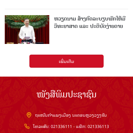
ຫວຽດນາມ ສ້າງກົດລະບຽບພັກໃຫ້ມີ
ວິທະຍາສາດ ແລະ ປະຕິບັດງ່າຍດາຍ
ເພີ່ມເຕີມ
ໜັງສືພິມປະຊາຊົນ
ຖະໜົນກຳແພງເມືອງ ນະຄອນຫຼວງວຽງຈັນ
ໂທລະສັບ: 021336111 - ແຟັກ: 021336113