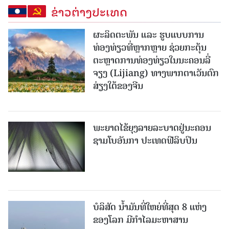
ຂ່າວຕ່າງປະເທດ
ຜະລິດຕະພັນ ແລະ ຮູບແບບການ
ທ່ອງທ່ຽວທີ່ຫຼາກຫຼາຍ ຊ່ວຍກະຕຸ້ນ
ຕະຫຼາດການທ່ອງທ່ຽວໃນນະຄອນລີ່
ຈຽງ (Lijiang) ທາງພາກຕາເວັນຕົກ
ສ່ຽງໃຕ້ຂອງຈີນ
ພະຍາດໄຂ້ຍຸງລາຍລະບາດຢູ່ນະຄອນ
ຊາມໂບ​ອັນກາ ປະເທດຟີລິບປິນ
ບໍລິສັດ ນ້ຳມັນທີ່ໃຫຍ່ທີ່ສຸດ 8 ແຫ່ງ
ຂອງໂລກ ມີກຳໄລມະຫາສານ