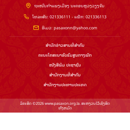
ຖະໜົນກຳແພງເມືອງ ນະຄອນຫຼວງວຽງຈັນ
ໂທລະສັບ: 021336111 - ແຟັກ: 021336113
ອີເມວ:
pasaxonn@yahoo.com
ສຳ​ນັກ​ຂ່າວ​ສານ​ທີ່​ສຳ​ຄັນ​
ຄະນະໂຄສະນາອົບຮົມ​ສູນ​ກາງ​ພັກ
ໜັງສືພິມ ປະ​ຊາ​ຊົນ
ສຳ​ນັກ​ງານ​ທີ່​ສຳ​ຄັນ
ສຳ​ນັກ​ງານ​ປະ​ທານ​ປະ​ເທດ
ລິຂະສິດ ©2026 www.pasaxon.org.la. ສະຫງວນໄວ້ເຊິງສິດ
ທັງຫມົດ