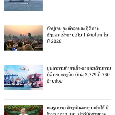
ກຳປູເຈຍ ຈະທຳລາຍສະຖິຕິການ
ສົ່ງອອກເຂົ້າສານເກີນ 1 ລ້ານໂຕນ ໃນ
ປີ 2026
ມູນຄ່າການຄ້າຂາເຂົ້າ-ຂາອອກດ້ານການ
ບໍລິການຂອງຈີນ ບັນລຸ 3,779 ຕື້ 750
ລ້ານຢວນ
ຫວຽດນາມ ສ້າງກົດລະບຽບພັກໃຫ້ມີ
ວິທະຍາສາດ ແລະ ປະຕິບັດງ່າຍດາຍ