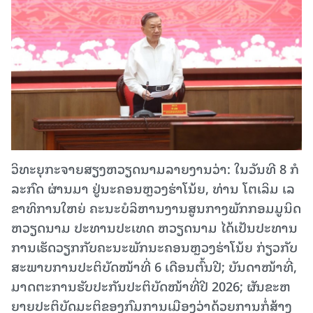
ວິທະຍຸກະຈາຍສຽງຫວຽດນາມລາຍງານວ່າ: ໃນ​ວັ​ນ​ທີ 8 ກໍ​
ລະ​ກົດ ຜ່ານມາ ຢູ່ນະຄອນຫຼວງ​ຮ່າ​ໂນ້ຍ, ທ່ານ ໂຕ​ເລິມ ເລ​
ຂາ​ທິ​ການ​ໃຫຍ່ ຄະ​ນະ​ບໍ​ລິ​ຫານ​ງານ​ສູນ​ກາງ​ພັກ​ກອມ​ມູ​ນິດ
ຫວຽດ​ນາມ ປະ​ທານ​ປະ​ເທດ ຫວຽດ​ນາມ ໄດ້​ເປັນ​ປະ​ທານ​
ການ​ເຮັດ​ວຽກ​ກັບ​ຄະ​ນະ​ພັກ​ນະ​ຄອນຫຼວງຮ່າ​ໂນ້ຍ ກ່ຽວ​ກັບ​
ສະ​ພາບ​ການ​ປະ​ຕິ​ບັດ​ໜ້າ​ທີ່ 6 ເດືອນ​ຕົ້ນ​ປີ; ບັນ​ດາ​ໜ້າ​ທີ່,
ມາດ​ຕະ​ການ​ຮັບ​ປະ​ກັນ​ປະ​ຕິ​ບັດ​ໜ້າ​ທີ່ປີ 2026; ຜັນ​ຂະ​ຫ
ຍາຍ​ປະ​ຕິ​ບັດ​ມະ​ຕິ​ຂອງ​ກົມ​ການ​ເມືອງ​ວ່າ​ດ້ວຍ​ການ​ກໍ່​ສ້າງ