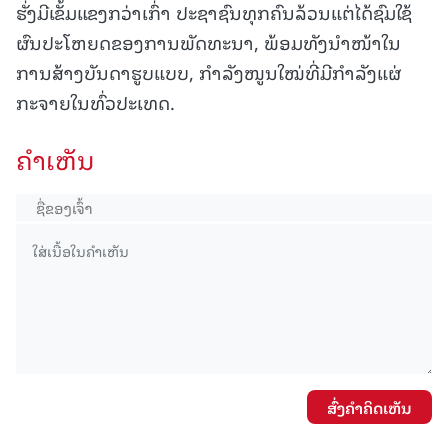
ຮັ່ງມີເຂັ້ມແຂງກວ່າເກົ່າ ປະຊາຊົນທຸກຄົນລ້ວນແຕ່ໄດ້ຊົມໃຊ້
ຜົນປະໂຫຍດຂອງການພັດທະນາ, ພ້ອມທັງນຳໜ້າໃນ
ການສ້າງບັນດາຮູບແບບ, ກຳລັງໜູນໃໝ່ທີ່ມີກຳລັງແຜ່
ກະຈາຍໃນທົ່ວປະເທດ.
ຄໍາເຫັນ
ສົ່ງຄໍາຄິດເຫັນ