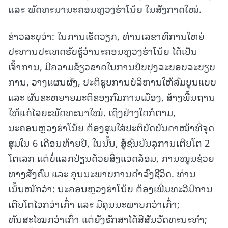
ແລະ ພັດ​ທະ​ນາ​ນະ​ຄອນຫຼວງຮ່າ​ໂນ້ຍ ໃນ​ສັງ​ກາດ​ໃໝ່.
ຂ່າວລະບຸວ່າ: ໃນການເຮັດວຽກ, ທ່ານເລຂາທິການໃຫຍ່
ປະທານປະເທດຮັບຮູ້ວ່ານະຄອນຫຼວງຮ່າໂນ້ຍ ໄດ້ເປັນ
ເຈົ້າການ, ມີຄວາມຂ້ຽວຂາດໃນການປັບປຸງລະບອບລະບຽບ
ການ, ວາງແຜນຜັງ, ປະຕິຮູບການບໍລິຫານໃຫ້ສົມບູນແບບ
ແລະ ຜັນຂະຫຍາຍມະຕິຂອງກົມການເມືອງ, ສ້າງພື້ນຖານ
ໃຫ້ແກ່ໄລຍະພັດທະນາໃໝ່. ເຖິງຢ່າງໃດກໍຕາມ,
ນະຄອນຫຼວງຮ່າໂນ້ຍ ຕ້ອງສຸມໃສ່ປະຕິບັດບັນດາໜ້າທີ່ຈຸດ
ສຸມໃນ 6 ເດືອນທ້າຍປີ, ໃນນັ້ນ, ສູ້ຊົນບັນລຸການເຕີບໂຕ 2
ໂຕເລກ ແຕ່ບໍ່ແລກປ່ຽນດ້ວຍສິ່ງແວດລ້ອມ, ການໜູນຊ່ວຍ
ທາງສັງຄົມ ແລະ ຄຸນນະພາບການດຳລົງຊີວິດ. ທ່ານ
ເນັ້ນໜັກວ່າ: ນະຄອນຫຼວງຮ່າໂນ້ຍ ຕ້ອງເພີ່ມທະວີມີການ
ເຕີບໂຕໄວກວ່າເກົ່າ ແລະ ມີຄຸນນະພາບກວ່າເກົ່າ;
ທັນສະໄໝກວ່າເກົ່າ ແຕ່ຍັງຮັກສາໄດ້ສີສັນວັດທະນະທຳ;