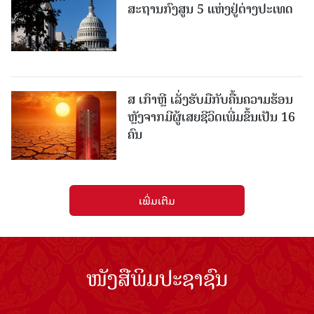
ສະຖານກົງສູນ 5 ແຫ່ງ​ຢູ່​ຕ່າງ​ປະ​ເທດ
ສ ເກົາຫຼີ ເລັ່ງຮັບມືກັບຄື້ນຄວາມຮ້ອນ
ຫຼັງຈາກມີຜູ້ເສຍຊີວິດເພີ່ມຂຶ້ນເປັນ 16
ຄົນ
ເພີ່ມເຕີມ
ໜັງສືພິມປະຊາຊົນ