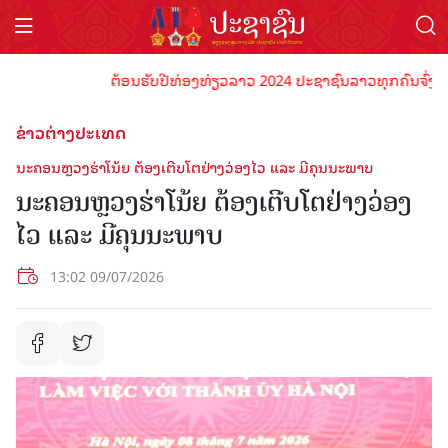
ຕ້ອນຮັບປີທ່ອງທ່ຽວລາວ 2024 ປະຊາຊົນລາວທຸກຄົນຈົ່ງພ້ອມເປ
ຂ່າວຕ່າງປະເທດ
ນະຄອນຫຼວງຮ່າ​ໂນ້ຍ ຕ້ອງ​ເຕີບ​ໂຕ​ຢ່າງວ່ອງ​ໄວ ແລະ ມີ​ຄຸນ​ນະ​ພາບ
ນະຄອນຫຼວງຮ່າ​ໂນ້ຍ ຕ້ອງ​ເຕີບ​ໂຕ​ຢ່າງວ່ອງ​
ໄວ ແລະ ມີ​ຄຸນ​ນະ​ພາບ
13:02 09/07/2026