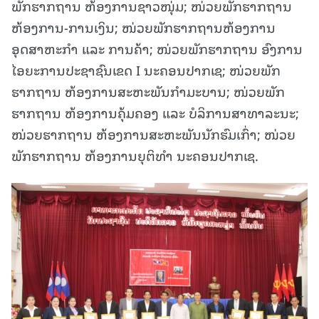
ພັກຮາກຖານ ຫ້ອງການຊາວໜຸ່ມ; ໜ່ວຍພັກຮາກຖານ
ຫ້ອງການ-ການເງິນ; ໜ່ວຍພັກຮາກຖານຫ້ອງການ
ອຸດສາຫະກຳ ແລະ ການຄ້າ; ໜ່ວຍພັກຮາກຖານ ອົງການ
ໄອຍະການປະຊາຊົນເຂດ I ນະຄອນປາກເຊ; ໜ່ວຍພັກ
ຮາກຖານ ຫ້ອງການສະຫະພັນກຳມະບານ; ໜ່ວຍພັກ
ຮາກຖານ ຫ້ອງການຄຸ້ມຄອງ ແລະ ບໍລິການສາທາລະນະ;
ໜ່ວຍຮາກຖານ ຫ້ອງການສະຫະພັນນັກຮົມເກົ່າ; ໜ່ວຍ
ພັກຮາກຖານ ຫ້ອງການຍຸຕິທໍາ ນະຄອນປາກເຊ.