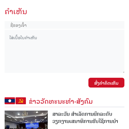
ຄໍາເຫັນ
ສົ່ງຄໍາຄິດເຫັນ
ຂ່າວວັດທະນະທຳ-ສັງຄົມ
ສາລະວັນ ສໍາເລັດການຍົກລະດັບ
ວຽກງານເສນາທິການຮັບໃຊ້ການນໍາ