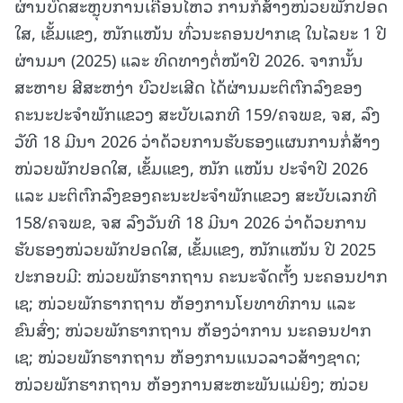
ຜ່ານບົດສະຫຼຸບການເຄື່ອນໄຫວ ການກໍ່ສ້າງໜ່ວຍພັກປອດ
ໃສ, ເຂັ້ມແຂງ, ໜັກແໜ້ນ ທົ່ວນະຄອນປາກເຊ ໃນໄລຍະ 1 ປີ
ຜ່ານມາ (2025) ແລະ ທິດທາງຕໍ່ໜ້າປີ 2026. ຈາກນັ້ນ
ສະຫາຍ ສີສະຫງ່າ ບົວປະເສີດ ໄດ້ຜ່ານມະຕິຕົກລົງຂອງ
ຄະນະປະຈຳພັກແຂວງ ສະບັບເລກທີ 159/ຄຈພຂ, ຈສ, ລົງ
ວັທີ 18 ມີນາ 2026 ວ່າດ້ວຍການຮັບຮອງແຜນການກໍ່ສ້າງ
ໜ່ວຍພັກປອດໃສ, ເຂັ້ມແຂງ, ໜັກ ແໜ້ນ ປະຈຳປີ 2026
ແລະ ມະຕິຕົກລົງຂອງຄະນະປະຈຳພັກແຂວງ ສະບັບເລກທີ
158/ຄຈພຂ, ຈສ ລົງວັນທີ 18 ມີນາ 2026 ວ່າດ້ວຍການ
ຮັບຮອງໜ່ວຍພັກປອດໃສ, ເຂັ້ມແຂງ, ໜັກແໜ້ນ ປີ 2025
ປະກອບມີ: ໜ່ວຍພັກຮາກຖານ ຄະນະຈັດຕັ້ງ ນະຄອນປາກ
ເຊ; ໜ່ວຍພັກຮາກຖານ ຫ້ອງການໂຍທາທິການ ແລະ
ຂົນສົ່ງ; ໜ່ວຍພັກຮາກຖານ ຫ້ອງວ່າການ ນະຄອນປາກ
ເຊ; ໜ່ວຍພັກຮາກຖານ ຫ້ອງການແນວລາວສ້າງຊາດ;
ໜ່ວຍພັກຮາກຖານ ຫ້ອງການສະຫະພັນແມ່ຍິງ; ໜ່ວຍ