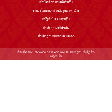
ສຳ​ນັກ​ຂ່າວ​ສານ​ທີ່​ສຳ​ຄັນ​
ຄະນະໂຄສະນາອົບຮົມ​ສູນ​ກາງ​ພັກ
ໜັງສືພິມ ປະ​ຊາ​ຊົນ
ສຳ​ນັກ​ງານ​ທີ່​ສຳ​ຄັນ
ສຳ​ນັກ​ງານ​ປະ​ທານ​ປະ​ເທດ
ລິຂະສິດ ©2026 www.pasaxon.org.la. ສະຫງວນໄວ້ເຊິງສິດ
ທັງຫມົດ