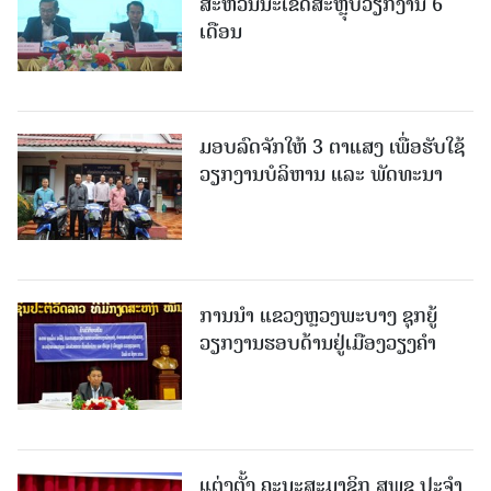
ສະຫວັນນະເຂດສະຫຼຸບວຽກງານ 6
ເດືອນ
ມອບລົດຈັກໃຫ້ 3 ຕາແສງ ເພື່ອຮັບໃຊ້
ວຽກງານບໍລິຫານ ແລະ ພັດທະນາ
ການນຳ ແຂວງຫຼວງພະບາງ ຊຸກຍູ້
ວຽກງານຮອບດ້ານຢູ່ເມືອງວຽງຄໍາ
ແຕ່ງຕັ້ງ ຄະນະສະມາຊິກ ສພຊ ປະຈຳ