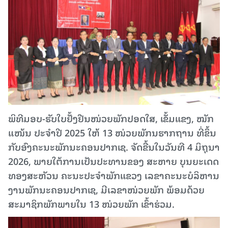
ພິທີມອບ-ຮັບໃບຢັ້ງຢືນໜ່ວຍພັກປອດໃສ, ເຂັ້ມແຂງ, ໝັກ
ແໜ້ນ ປະຈຳປີ 2025 ໃຫ້ 13 ໜ່ວຍພັກນຮາກຖານ ທີ່ຂຶ້ນ
ກັບອົງຄະນະພັກນະຄອນປາກເຊ. ຈັດຂື້ນໃນວັນທີ 4 ມິຖຸນາ
2026, ພາຍໃຕ້ການເປັນປະທານຂອງ ສະຫາຍ ບຸນຍະເດດ
ທອງສະຫັວນ ຄະນະປະຈຳພັກແຂວງ ເລຂາຄະນະບໍລິຫານ
ງານພັກນະຄອນປາກເຊ, ມີເລຂາໜ່ວຍພັກ ພ້ອມດ້ວຍ
ສະມາຊິກພັກພາຍໃນ 13 ໜ່ວຍພັກ ເຂົ້າຮ່ວມ.