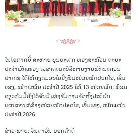
ໃນໂອກາດນີ້ ສະຫາຍ ບຸນຍະເດດ ທອງສະຫັວນ ຄະນະ
ປະຈຳພັກແຂວງ ເລຂາຄະນະບໍລິຫານງານພັກນະຄອນ
ປາກເຊ ໄດ້ໃຫ້ກຽດມອບໃບຢັ້ງຢືນໜ່ວຍພັກປອດໃສ, ເຂັ້ມ
ແຂງ, ໜັກແໜ້ນ ປະຈໍາປີ 2025 ໃຫ້ 13 ໜ່ວຍພັກ, ພ້ອມ
ດຽວກັນນີ້ຍັງໄດ້ຈັບມື ແຂ່ງຂັນການຈັດຕັ້ງປະຕິບັດ
ແຜນການກໍ່ສ້າງໜ່ວຍພັກປອດໃສ, ເຂັ້ມແຂງ, ໜັກແໜ້ນ
ປະຈຳປີ 2026.
ຂ່າວ-ພາບ: ຈິນດາວັນ ຍອດຄຳດີ