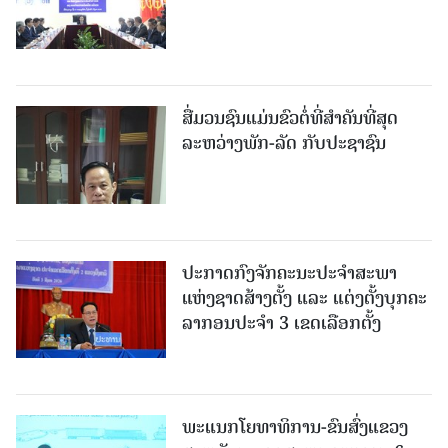
ສື່ມວນຊົນແມ່ນຂົວຕໍ່ທີ່ສໍາຄັນທີ່ສຸດ
ລະຫວ່າງພັກ-ລັດ ກັບປະຊາຊົນ
ປະກາດກົງຈັກຄະນະປະຈໍາສະພາ
ແຫ່ງຊາດສ້າງຕັ້ງ ແລະ ແຕ່ງຕັ້ງບຸກຄະ
ລາກອນປະຈໍາ 3 ເຂດເລືອກຕັ້ງ
ພະແນກໂຍທາທິການ-ຂົນສົ່ງແຂວງ