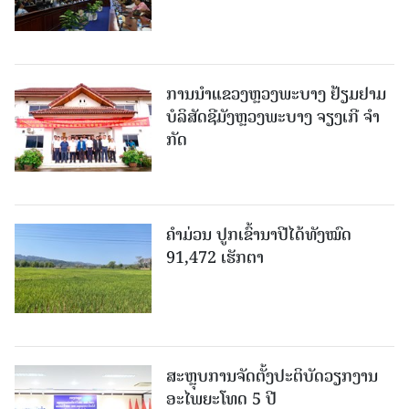
ການນຳແຂວງຫຼວງພະບາງ ຢ້ຽມ​ຢາມ
ບໍ​ລິ​ສັດຊີມັງຫຼວງພະບາງ ຈຽງເກີ ຈໍາ
ກັດ
ຄໍາມ່ວນ ປູກເຂົ້ານາປີໄດ້ທັງໝົດ
91,472 ເຮັກຕາ
ສະຫຼຸບການຈັດຕັ້ງປະຕິບັດວຽກງານ
ອະໄພຍະໂທດ 5 ປີ