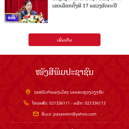
ເຂດເລືອກຕັ້ງທີ 17 ແຂວງອັດຕະປື
ເພີ່ມເຕີມ
ໜັງສືພິມປະຊາຊົນ
ຖະໜົນກຳແພງເມືອງ ນະຄອນຫຼວງວຽງຈັນ
ໂທລະສັບ: 021336111 - ແຟັກ: 021336113
ອີເມວ:
pasaxonn@yahoo.com