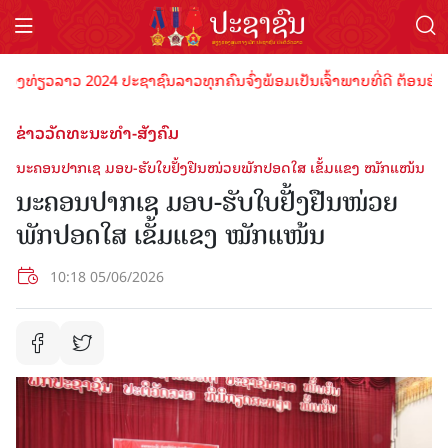
່ຽວລາວ 2024 ປະຊາຊົນລາວທຸກຄົນຈົ່ງພ້ອມເປັນເຈົ້າພາບທີ່ດີ ຕ້ອນຮັບນັກທ່
ຂ່າວວັດທະນະທຳ-ສັງຄົມ
ນະ​ຄອນ​ປາກ​ເຊ ມອບ-ຮັບໃບຢັ້ງຢືນໜ່ວຍພັກປອດໃສ ເຂັ້ມແຂງ ໝັກແໜ້ນ
ນະ​ຄອນ​ປາກ​ເຊ ມອບ-ຮັບໃບຢັ້ງຢືນໜ່ວຍ
ພັກປອດໃສ ເຂັ້ມແຂງ ໝັກແໜ້ນ
10:18 05/06/2026