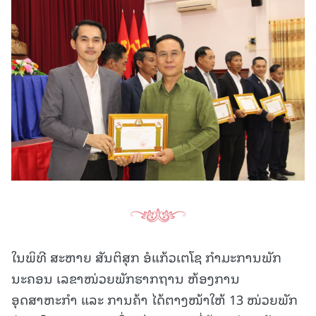
ໃນພິທີ ສະຫາຍ ສັນຕິສຸກ ອໍແກ້ວເຕໂຊ ກຳມະການພັກ
ນະຄອນ ເລຂາໜ່ວຍພັກຮາກຖານ ຫ້ອງການ
ອຸດສາຫະກຳ ແລະ ການຄ້າ ໄດ້ຕາງໜ້າໃຫ້ 13 ໜ່ວຍພັກ