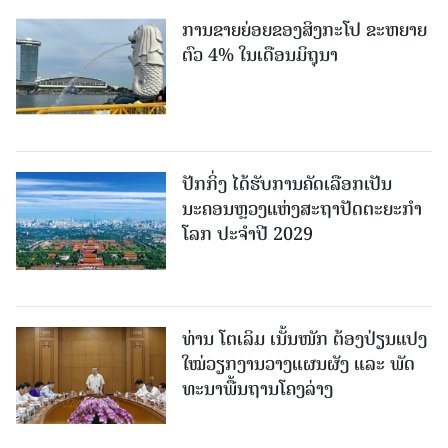
ການຂາຍຍ່ອຍຂອງສິງກະໂປ ຂະຫຍາຍ
ຕົວ 4% ໃນເດືອນມິຖຸນາ
ປັກກິ່ງ ໄດ້ຮັບການຄັດເລືອກເປັນ
ນະຄອນຫຼວງແຫ່ງສະຖາປັດຕະຍະກຳ
ໂລກ ປະຈຳປີ 2029
ທ່ານ ໂຕ​ເລິມ ເນັ້ນໜັກ ຕ້ອງ​ປ່ຽນ​ແປງ​
ໃໝ່​ວຽກ​ງານ​ວາງ​ແຜນ​ຜັງ ແລະ ​ພັດ​
ທະ​ນາ​ພື້ນ​ຖານ​ໂຄງ​ລ່າງ