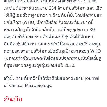
ພະຍາດຕັບອັກເສບບີ ຊຶ່ງເປັນໄວຣັດທີ່ທຳລາຍຕັບ, ມີຜົນ
ກະທົບຕໍ່ປະຊາຊົນປະມານ 254 ລ້ານຄົນທົ່ວໂລກ ແລະ ເຮັດ
ໃຫ້ມີຜູ້ເສຍຊີວິດຫຼາຍກວ່າ 1 ລ້ານຄົນຕໍ່ປີ. ໂດຍອົງການອະ
ນາໄມໂລກ (WHO) ເປີດເຜີຍວ່າ: ໃນຂະນະທີ່ພະຍາດນີ້
ສາມາດປ້ອງກັນໄດ້ດ້ວຍວັກຊິນ, ແຕ່ມີພຽງປະມານ 8%
ຂອງຄົນທີ່ເປັນພະຍາດຕັບອັກເສບບີຊຳເຮື້ອໄດ້ຮັບການ
ປິ່ນປົວ ຊຶ່ງວິທີການກວດແບບໃໝ່ນີ້ຈະຊ່ວຍສະໜັບສະໜູນ
ຄວາມພະຍາຍາມທົ່ວໂລກເພື່ອບັນລຸເປົ້າໝາຍຂອງ WHO
ໃນການກຳຈັດພະຍາດຕັບອັກເສບບີຈາກການເປັນໄພຂົ່ມຂູ່
ຕໍ່ສຸຂະພາບຂອງປະຊາຊົນພາຍໃນປີ 2030.
ທັງນີ້, ການຄົ້ນຄວ້ານີ້ໄດ້ຖືກຕີພິມໃນວາລະສານ Journal
of Clinical Microbiology.
ຄໍາເຫັນ