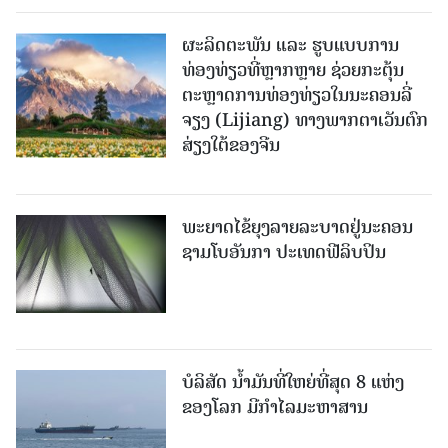
ຜະລິດຕະພັນ ແລະ ຮູບແບບການ
ທ່ອງທ່ຽວທີ່ຫຼາກຫຼາຍ ຊ່ວຍກະຕຸ້ນ
ຕະຫຼາດການທ່ອງທ່ຽວໃນນະຄອນລີ່
ຈຽງ (Lijiang) ທາງພາກຕາເວັນຕົກ
ສ່ຽງໃຕ້ຂອງຈີນ
ພະຍາດໄຂ້ຍຸງລາຍລະບາດຢູ່ນະຄອນ
ຊາມໂບ​ອັນກາ ປະເທດຟີລິບປິນ
ບໍລິສັດ ນ້ຳມັນທີ່ໃຫຍ່ທີ່ສຸດ 8 ແຫ່ງ
ຂອງໂລກ ມີກຳໄລມະຫາສານ