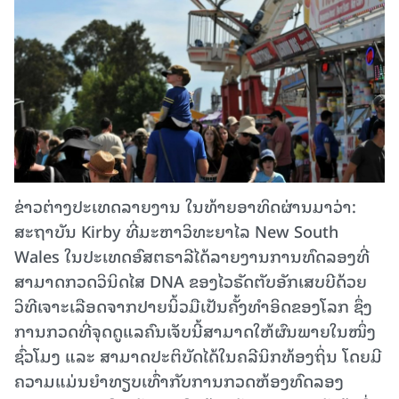
ຂ່າວຕ່າງປະເທດລາຍງານ ໃນທ້າຍອາທິດຜ່ານມາວ່າ:
ສະຖາບັນ Kirby ທີ່ມະຫາວິທະຍາໄລ New South
Wales ໃນປະເທດອົສຕຣາລີໄດ້ລາຍງານການທົດລອງທີ່
ສາມາດກວດວິນິດໄສ DNA ຂອງໄວຣັດຕັບອັກເສບບີດ້ວຍ
ວິທີເຈາະເລືອດຈາກປາຍນິ້ວມືເປັນຄັ້ງທຳອິດຂອງໂລກ ຊຶ່ງ
ການກວດທີ່ຈຸດດູແລຄົນເຈັບນີ້ສາມາດໃຫ້ຜົນພາຍໃນໜຶ່ງ
ຊົ່ວໂມງ ແລະ ສາມາດປະຕິບັດໄດ້ໃນຄລີນິກທ້ອງຖິ່ນ ໂດຍມີ
ຄວາມແມ່ນຍຳທຽບເທົ່າກັບການກວດຫ້ອງທົດລອງ