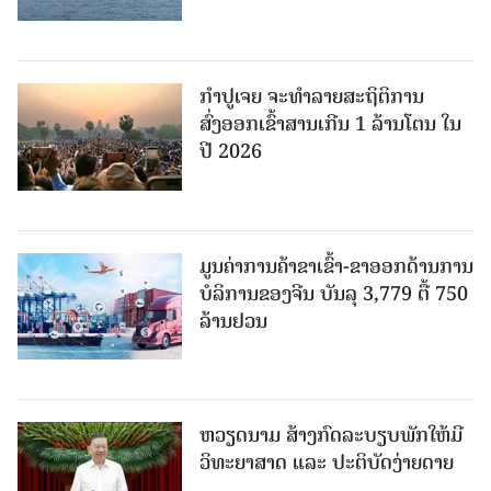
ກຳປູເຈຍ ຈະທຳລາຍສະຖິຕິການ
ສົ່ງອອກເຂົ້າສານເກີນ 1 ລ້ານໂຕນ ໃນ
ປີ 2026
ມູນຄ່າການຄ້າຂາເຂົ້າ-ຂາອອກດ້ານການ
ບໍລິການຂອງຈີນ ບັນລຸ 3,779 ຕື້ 750
ລ້ານຢວນ
ຫວຽດນາມ ສ້າງກົດລະບຽບພັກໃຫ້ມີ
ວິທະຍາສາດ ແລະ ປະຕິບັດງ່າຍດາຍ