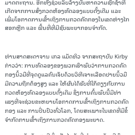
ມາດຕະຖານ. ອີກທັງຊ່ວຍລຶບລ້າງບັນຫາຄວາມຊັກຊ້າທີ່
ເກີດຈາກການສົ່ງກວດຫ້ອງທົດລອງແບບດັ້ງເດີມ ແລະ
ເພີ່ມໂອກາດການເຂົ້າເຖິງການກວດຄັດກອງໃນເຂດຫ່າງໄກ
ສອກຫຼີກ ແລະ ພື້ນທີ່ທີ່ມີຊັບພະຍາກອນຈຳກັດ.
ທ່ານສາດສະດາຈານ ເກລ ແມັດທິວ ຈາກສະຖາບັນ Kirby
ກ່າວວ່າ: ການທົດລອງຂອງພວກເຮົາພົບວ່າການກວດຄັດ
ກອງນິ້ວມືທີ່ຈຸດດູແລຄົນເຈັບດ້ວຍວິທີເຈາະເລືອດປາຍນິ້ວມື
ມີຄວາມຖືກຕ້ອງສູງ ແລະ ໃຫ້ຜົນໄດ້ຮັບທີ່ໃກ້ຄຽງກັບການ
ກວດຫ້ອງທົດລອງແບບດັ້ງເດີມ ຊຶ່ງການຄົ້ນພົບນີ້ມີທ່າ
ແຮງທີ່ຈະຊ່ວຍຂະຫຍາຍໂອກາດການເຂົ້າເຖິງການກວດຄັດ
ກອງ ແລະ ການປິ່ນປົວທົ່ວໂລກ, ໂດຍສະເພາະໃນເຂດທີ່ມີຂໍ້
ຈຳກັດການເຂົ້າເຖິງການກວດຄັດກອງພະຍາດ.