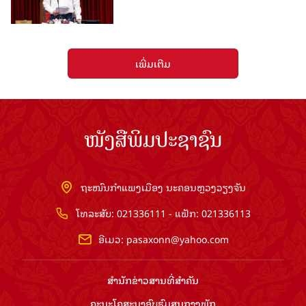
ເພີ່ມເຕີມ
ໜັງສືພິມປະຊາຊົນ
ຖະໜົນກຳແພງເມືອງ ນະຄອນຫຼວງວຽງຈັນ
ໂທລະສັບ: 021336111 - ແຟັກ: 021336113
ອີເມວ:
pasaxonn@yahoo.com
ສຳ​ນັກ​ຂ່າວ​ສານ​ທີ່​ສຳ​ຄັນ​
ຄະນະໂຄສະນາອົບຮົມ​ສູນ​ກາງ​ພັກ