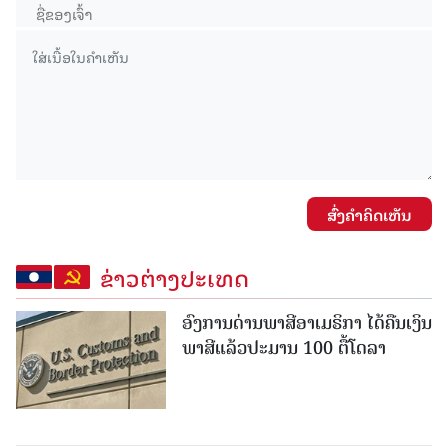
ສົ່ງຄໍາຄິດເຫັນ
ຂ່າວຕ່າງປະເທດ
ອົງການດ່ານພາສີອາເມຣິກາ ໄດ້ຄືນເງິນ
ພາສີແລ້ວປະມານ 100 ຕື້ໂດລາ