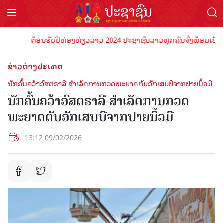
ຕ້ອນຮັບປີທ່ອງທ່ຽວລາວ 2024 ປະຊາຊົນລາວທຸກຄົນຈົ່ງພ້ອມເປັນເຈົ້າ
ຂ່າວຕ່າງປະເທດ
ນັກຄົ້ນຄວ້າອົສຕຣາລີ ສຳເລັດການກວດພະຍາດຕັບອັກເສບບີຈາກປາຍນິ້ວມື
ນັກຄົ້ນຄວ້າອົສຕຣາລີ ສຳເລັດການກວດ
ພະຍາດຕັບອັກເສບບີຈາກປາຍນິ້ວມື
13:12 09/02/2026