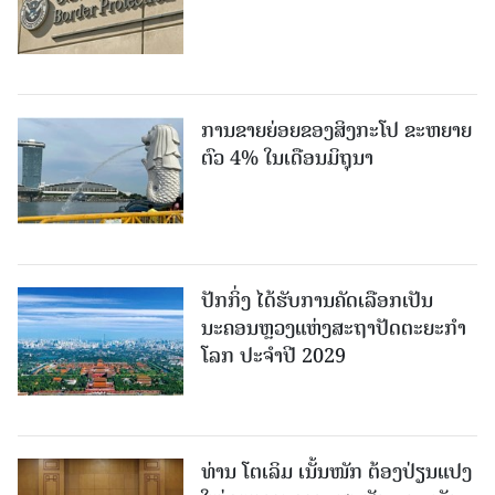
ການຂາຍຍ່ອຍຂອງສິງກະໂປ ຂະຫຍາຍ
ຕົວ 4% ໃນເດືອນມິຖຸນາ
ປັກກິ່ງ ໄດ້ຮັບການຄັດເລືອກເປັນ
ນະຄອນຫຼວງແຫ່ງສະຖາປັດຕະຍະກຳ
ໂລກ ປະຈຳປີ 2029
ທ່ານ ໂຕ​ເລິມ ເນັ້ນໜັກ ຕ້ອງ​ປ່ຽນ​ແປງ​