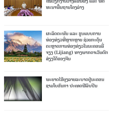
ໃໝ່​ວຽກ​ງານ​ວາງ​ແຜນ​ຜັງ ແລະ ​ພັດ​
ທະ​ນາ​ພື້ນ​ຖານ​ໂຄງ​ລ່າງ
ຜະລິດຕະພັນ ແລະ ຮູບແບບການ
ທ່ອງທ່ຽວທີ່ຫຼາກຫຼາຍ ຊ່ວຍກະຕຸ້ນ
ຕະຫຼາດການທ່ອງທ່ຽວໃນນະຄອນລີ່
ຈຽງ (Lijiang) ທາງພາກຕາເວັນຕົກ
ສ່ຽງໃຕ້ຂອງຈີນ
ພະຍາດໄຂ້ຍຸງລາຍລະບາດຢູ່ນະຄອນ
ຊາມໂບ​ອັນກາ ປະເທດຟີລິບປິນ