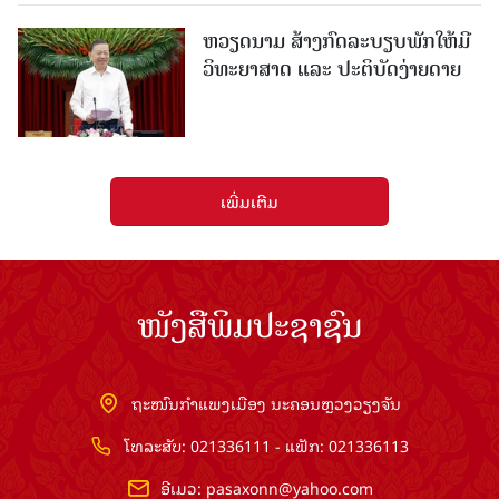
ຫວຽດນາມ ສ້າງກົດລະບຽບພັກໃຫ້ມີ
ວິທະຍາສາດ ແລະ ປະຕິບັດງ່າຍດາຍ
ເພີ່ມເຕີມ
ໜັງສືພິມປະຊາຊົນ
ຖະໜົນກຳແພງເມືອງ ນະຄອນຫຼວງວຽງຈັນ
ໂທລະສັບ: 021336111 - ແຟັກ: 021336113
ອີເມວ:
pasaxonn@yahoo.com