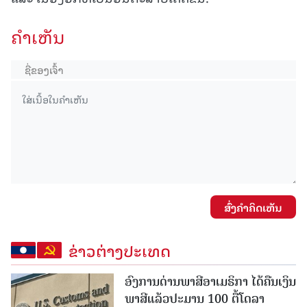
ຄໍາເຫັນ
ສົ່ງຄໍາຄິດເຫັນ
ຂ່າວຕ່າງປະເທດ
ອົງການດ່ານພາສີອາເມຣິກາ ໄດ້ຄືນເງິນ
ພາສີແລ້ວປະມານ 100 ຕື້ໂດລາ