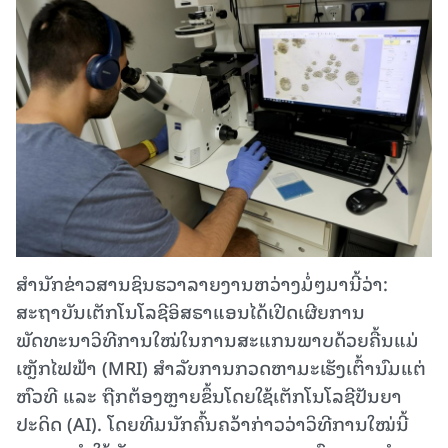
ສຳນັກຂ່າວສານຊິນຮວາລາຍງານຫວ່າງມໍ່ໆມານີ້ວ່າ:
ສະຖາບັນເຕັກໂນໂລຊີອິສຣາແອນໄດ້ເປີດເຜີຍການ
ພັດທະນາວິທີການໃໝ່ໃນການສະແກນພາບດ້ວຍຄື້ນແມ່
ເຫຼັກໄຟຟ້າ (MRI) ສຳລັບການກວດຫາມະເຮັງເຕົ້ານົມແຕ່
ຫົວທີ ແລະ ຖືກຕ້ອງຫຼາຍຂຶ້ນໂດຍໃຊ້ເຕັກໂນໂລຊີປັນຍາ
ປະດິດ (AI). ໂດຍທີມນັກຄົ້ນຄວ້າກ່າວວ່າວິທີການໃໝ່ນີ້