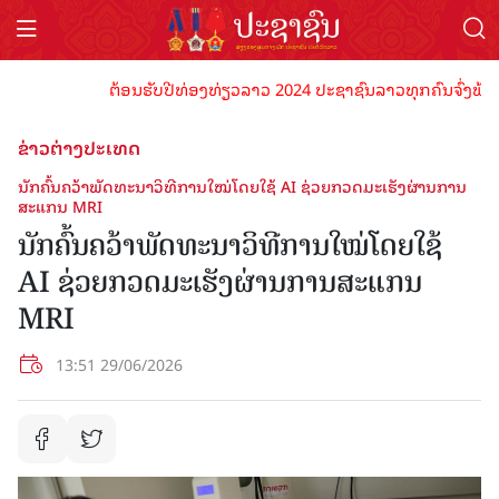
ຕ້ອນຮັບປີທ່ອງທ່ຽວລາວ 2024 ປະຊາຊົນລາວທຸກຄົນຈົ່ງພ້ອມເປັນ
ຂ່າວຕ່າງປະເທດ
ນັກຄົ້ນຄວ້າພັດທະນາວິທີການໃໝ່ໂດຍໃຊ້ AI ຊ່ວຍກວດມະເຮັງຜ່ານການ
ສະແກນ MRI
ນັກຄົ້ນຄວ້າພັດທະນາວິທີການໃໝ່ໂດຍໃຊ້
AI ຊ່ວຍກວດມະເຮັງຜ່ານການສະແກນ
MRI
13:51 29/06/2026