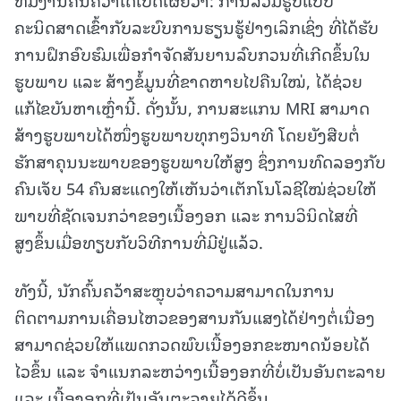
ຄະນິດສາດເຂົ້າກັບລະບົບການຮຽນຮູ້ຢ່າງເລິກເຊິ່ງ ທີ່ໄດ້ຮັບ
ການຝຶກອົບຮົມເພື່ອກຳຈັດສັນຍານລົບກວນທີ່ເກີດຂຶ້ນໃນ
ຮູບພາບ ແລະ ສ້າງຂໍ້ມູນທີ່ຂາດຫາຍໄປຄືນໃໝ່, ໄດ້ຊ່ວຍ
ແກ້ໄຂບັນຫາເຫຼົ່ານີ້. ດັ່ງນັ້ນ, ການສະແກນ MRI ສາມາດ
ສ້າງຮູບພາບໄດ້ໜຶ່ງຮູບພາບທຸກໆວິນາທີ ໂດຍຍັງສືບຕໍ່
ຮັກສາຄຸນນະພາບຂອງຮູບພາບໃຫ້ສູງ ຊຶ່ງການທົດລອງກັບ
ຄົນເຈັບ 54 ຄົນສະແດງໃຫ້ເຫັນວ່າເຕັກໂນໂລຊີໃໝ່ຊ່ວຍໃຫ້
ພາບທີ່ຊັດເຈນກວ່າຂອງເນື້ອງອກ ແລະ ການວິນິດໄສທີ່
ສູງຂຶ້ນເມື່ອທຽບກັບວິທີການທີ່ມີຢູ່ແລ້ວ.
ທັງນີ້, ນັກຄົ້ນຄວ້າສະຫຼຸບວ່າຄວາມສາມາດໃນການ
ຕິດຕາມການເຄື່ອນໄຫວຂອງສານກັນແສງໄດ້ຢ່າງຕໍ່ເນື່ອງ
ສາມາດຊ່ວຍໃຫ້ແພດກວດພົບເນື້ອງອກຂະໜາດນ້ອຍໄດ້
ໄວຂຶ້ນ ແລະ ຈຳແນກລະຫວ່າງເນື້ອງອກທີ່ບໍ່ເປັນອັນຕະລາຍ
ແລະ ເນື້ອງອກທີ່ເປັນອັນຕະລາຍໄດ້ດີຂຶ້ນ.