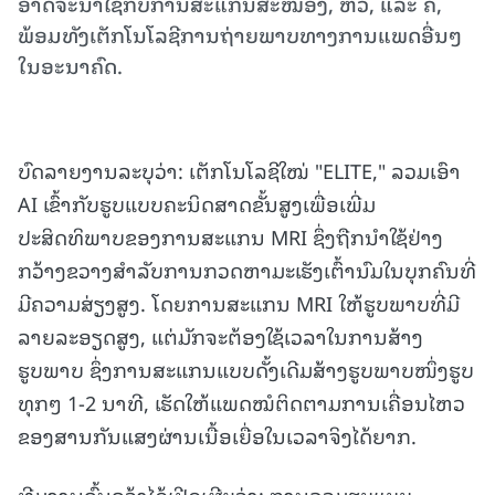
ອາດຈະນຳໃຊ້ກັບການສະແກນສະໝອງ, ຫົວ, ແລະ ຄໍ,
ພ້ອມທັງເຕັກໂນໂລຊີການຖ່າຍພາບທາງການແພດອື່ນໆ
ໃນອະນາຄົດ.
ບົດລາຍງານລະບຸວ່າ: ເຕັກໂນໂລຊີໃໝ່ "ELITE," ລວມເອົາ
AI ເຂົ້າກັບຮູບແບບຄະນິດສາດຂັ້ນສູງເພື່ອເພີ່ມ
ປະສິດທິພາບຂອງການສະແກນ MRI ຊຶ່ງຖືກນຳໃຊ້ຢ່າງ
ກວ້າງຂວາງສຳລັບການກວດຫາມະເຮັງເຕົ້ານົມໃນບຸກຄົນທີ່
ມີຄວາມສ່ຽງສູງ. ໂດຍການສະແກນ MRI ໃຫ້ຮູບພາບທີ່ມີ
ລາຍລະອຽດສູງ, ແຕ່ມັກຈະຕ້ອງໃຊ້ເວລາໃນການສ້າງ
ຮູບພາບ ຊຶ່ງການສະແກນແບບດັ້ງເດີມສ້າງຮູບພາບໜຶ່ງຮູບ
ທຸກໆ 1-2 ນາທີ, ເຮັດໃຫ້ແພດໝໍຕິດຕາມການເຄື່ອນໄຫວ
ຂອງສານກັນແສງຜ່ານເນື້ອເຍື່ອໃນເວລາຈິງໄດ້ຍາກ.
ທີມງານຄົ້ນຄວ້າໄດ້ເປີດເຜີຍວ່າ: ການລວມຮູບແບບ