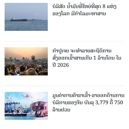
ບໍລິສັດ ນ້ຳມັນທີ່ໃຫຍ່ທີ່ສຸດ 8 ແຫ່ງ
ຂອງໂລກ ມີກຳໄລມະຫາສານ
ກຳປູເຈຍ ຈະທຳລາຍສະຖິຕິການ
ສົ່ງອອກເຂົ້າສານເກີນ 1 ລ້ານໂຕນ ໃນ
ປີ 2026
ມູນຄ່າການຄ້າຂາເຂົ້າ-ຂາອອກດ້ານການ
ບໍລິການຂອງຈີນ ບັນລຸ 3,779 ຕື້ 750
ລ້ານຢວນ