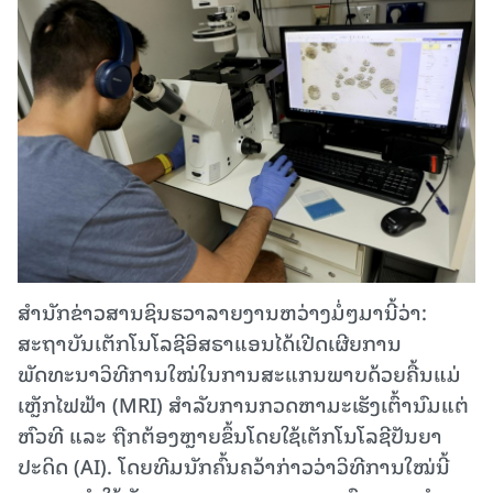
ສຳນັກຂ່າວສານຊິນຮວາລາຍງານຫວ່າງມໍ່ໆມານີ້ວ່າ:
ສະຖາບັນເຕັກໂນໂລຊີອິສຣາແອນໄດ້ເປີດເຜີຍການ
ພັດທະນາວິທີການໃໝ່ໃນການສະແກນພາບດ້ວຍຄື້ນແມ່
ເຫຼັກໄຟຟ້າ (MRI) ສຳລັບການກວດຫາມະເຮັງເຕົ້ານົມແຕ່
ຫົວທີ ແລະ ຖືກຕ້ອງຫຼາຍຂຶ້ນໂດຍໃຊ້ເຕັກໂນໂລຊີປັນຍາ
ປະດິດ (AI). ໂດຍທີມນັກຄົ້ນຄວ້າກ່າວວ່າວິທີການໃໝ່ນີ້