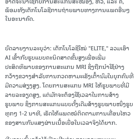
ອາດຈະນຳໃຊ້ກັບການສະແກນສະໝອງ, ຫົວ, ແລະ ຄໍ,
ພ້ອມທັງເຕັກໂນໂລຊີການຖ່າຍພາບທາງການແພດອື່ນໆ
ໃນອະນາຄົດ.
ບົດລາຍງານລະບຸວ່າ: ເຕັກໂນໂລຊີໃໝ່ "ELITE," ລວມເອົາ
AI ເຂົ້າກັບຮູບແບບຄະນິດສາດຂັ້ນສູງເພື່ອເພີ່ມ
ປະສິດທິພາບຂອງການສະແກນ MRI ຊຶ່ງຖືກນຳໃຊ້ຢ່າງ
ກວ້າງຂວາງສຳລັບການກວດຫາມະເຮັງເຕົ້ານົມໃນບຸກຄົນທີ່
ມີຄວາມສ່ຽງສູງ. ໂດຍການສະແກນ MRI ໃຫ້ຮູບພາບທີ່ມີ
ລາຍລະອຽດສູງ, ແຕ່ມັກຈະຕ້ອງໃຊ້ເວລາໃນການສ້າງ
ຮູບພາບ ຊຶ່ງການສະແກນແບບດັ້ງເດີມສ້າງຮູບພາບໜຶ່ງຮູບ
ທຸກໆ 1-2 ນາທີ, ເຮັດໃຫ້ແພດໝໍຕິດຕາມການເຄື່ອນໄຫວ
ຂອງສານກັນແສງຜ່ານເນື້ອເຍື່ອໃນເວລາຈິງໄດ້ຍາກ.
ທີມງານຄົ້ນຄວ້າໄດ້ເປີດເຜີຍວ່າ: ການລວມຮູບແບບ