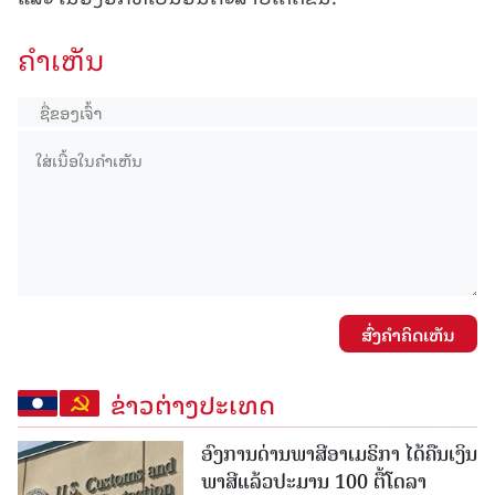
ຄໍາເຫັນ
ສົ່ງຄໍາຄິດເຫັນ
ຂ່າວຕ່າງປະເທດ
ອົງການດ່ານພາສີອາເມຣິກາ ໄດ້ຄືນເງິນ
ພາສີແລ້ວປະມານ 100 ຕື້ໂດລາ