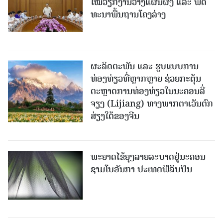
ໃໝ່​ວຽກ​ງານ​ວາງ​ແຜນ​ຜັງ ແລະ ​ພັດ​
ທະ​ນາ​ພື້ນ​ຖານ​ໂຄງ​ລ່າງ
ຜະລິດຕະພັນ ແລະ ຮູບແບບການ
ທ່ອງທ່ຽວທີ່ຫຼາກຫຼາຍ ຊ່ວຍກະຕຸ້ນ
ຕະຫຼາດການທ່ອງທ່ຽວໃນນະຄອນລີ່
ຈຽງ (Lijiang) ທາງພາກຕາເວັນຕົກ
ສ່ຽງໃຕ້ຂອງຈີນ
ພະຍາດໄຂ້ຍຸງລາຍລະບາດຢູ່ນະຄອນ
ຊາມໂບ​ອັນກາ ປະເທດຟີລິບປິນ