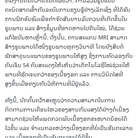
ຄະນິດສາດເຂົ້າກັບລະບົບການຮຽນຮູ້ຢ່າງເລິກເຊິ່ງ ທີ່ໄດ້ຮັບ
ການຝຶກອົບຮົມເພື່ອກຳຈັດສັນຍານລົບກວນທີ່ເກີດຂຶ້ນໃນ
ຮູບພາບ ແລະ ສ້າງຂໍ້ມູນທີ່ຂາດຫາຍໄປຄືນໃໝ່, ໄດ້ຊ່ວຍ
ແກ້ໄຂບັນຫາເຫຼົ່ານີ້. ດັ່ງນັ້ນ, ການສະແກນ MRI ສາມາດ
ສ້າງຮູບພາບໄດ້ໜຶ່ງຮູບພາບທຸກໆວິນາທີ ໂດຍຍັງສືບຕໍ່
ຮັກສາຄຸນນະພາບຂອງຮູບພາບໃຫ້ສູງ ຊຶ່ງການທົດລອງກັບ
ຄົນເຈັບ 54 ຄົນສະແດງໃຫ້ເຫັນວ່າເຕັກໂນໂລຊີໃໝ່ຊ່ວຍໃຫ້
ພາບທີ່ຊັດເຈນກວ່າຂອງເນື້ອງອກ ແລະ ການວິນິດໄສທີ່
ສູງຂຶ້ນເມື່ອທຽບກັບວິທີການທີ່ມີຢູ່ແລ້ວ.
ທັງນີ້, ນັກຄົ້ນຄວ້າສະຫຼຸບວ່າຄວາມສາມາດໃນການ
ຕິດຕາມການເຄື່ອນໄຫວຂອງສານກັນແສງໄດ້ຢ່າງຕໍ່ເນື່ອງ
ສາມາດຊ່ວຍໃຫ້ແພດກວດພົບເນື້ອງອກຂະໜາດນ້ອຍໄດ້
ໄວຂຶ້ນ ແລະ ຈຳແນກລະຫວ່າງເນື້ອງອກທີ່ບໍ່ເປັນອັນຕະລາຍ
ແລະ ເນື້ອງອກທີ່ເປັນອັນຕະລາຍໄດ້ດີຂຶ້ນ.