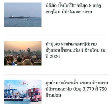
ບໍລິສັດ ນ້ຳມັນທີ່ໃຫຍ່ທີ່ສຸດ 8 ແຫ່ງ
ຂອງໂລກ ມີກຳໄລມະຫາສານ
ກຳປູເຈຍ ຈະທຳລາຍສະຖິຕິການ
ສົ່ງອອກເຂົ້າສານເກີນ 1 ລ້ານໂຕນ ໃນ
ປີ 2026
ມູນຄ່າການຄ້າຂາເຂົ້າ-ຂາອອກດ້ານການ
ບໍລິການຂອງຈີນ ບັນລຸ 3,779 ຕື້ 750
ລ້ານຢວນ