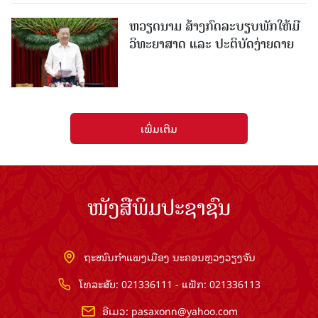
ຫວຽດນາມ ສ້າງກົດລະບຽບພັກໃຫ້ມີ
ວິທະຍາສາດ ແລະ ປະຕິບັດງ່າຍດາຍ
ເພີ່ມເຕີມ
ໜັງສືພິມປະຊາຊົນ
ຖະໜົນກຳແພງເມືອງ ນະຄອນຫຼວງວຽງຈັນ
ໂທລະສັບ: 021336111 - ແຟັກ: 021336113
ອີເມວ:
pasaxonn@yahoo.com