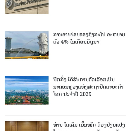
ການຂາຍຍ່ອຍຂອງສິງກະໂປ ຂະຫຍາຍ
ຕົວ 4% ໃນເດືອນມິຖຸນາ
ປັກກິ່ງ ໄດ້ຮັບການຄັດເລືອກເປັນ
ນະຄອນຫຼວງແຫ່ງສະຖາປັດຕະຍະກຳ
ໂລກ ປະຈຳປີ 2029
ທ່ານ ໂຕ​ເລິມ ເນັ້ນໜັກ ຕ້ອງ​ປ່ຽນ​ແປງ​