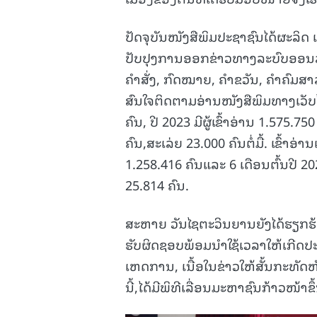
ປັດຈຸບັນໜັງສືພິມປະຊາຊົນໄດ້ຜະລິດ 
ປັບປຸງການອອກຂ່າວທາງລະບົບອອນລາ
ຄໍາສັ່ງ, ກົດໝາຍ, ຄໍາຂວັນ, ຄໍາຄົມສາ
ສົນໃຈຕິດຕາມອ່ານໜັງສືພິມທາງເວັບໄຊແ
ຄົນ, ປີ 2023 ມີຜູ້ເຂົ້າອ່ານ 1.575.75
ຄົນ,ສະເລ່ຍ 23.000 ຄົນຕໍ່ມື້. ເຂົ້າອ່
1.258.416 ຄົນແລະ 6 ເດືອນຕົ້ນປີ 202
25.814 ຄົນ.
ສະຫາຍ ວັນໄຊຕະວິນຍານຍັງໄດ້ຮຽກຮ້ອ
ຮັບຜິດຊອບພ້ອມນໍາໃຊ້ເວລາໃຫ້ເກີດປະ
ເຫດການ, ເນື້ອໃນຂ່າວໃຫ້ສັ້ນກະທັດຫັ
ນີ້,ໄດ້ມີພິທີເລື່ອນມະຫາຊົນກ້າວໜ້