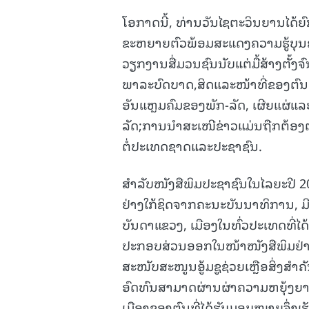
ໂອກາດນີ້, ທ່ານວັນໄຊຕະວິນຍານໄດ້
ຂະຫຍາຍຕົວພ້ອມສະແດງຄວາມຮູ້ບຸນຄຸນ
ວຽກງານສື່ມວນຊົນນັບແຕ່ມື້ສ້າງຕັ້ງຈ
ພາລະບົດບາດ,ສິດແລະໜ້າທີ່ຂອງຕົນ
ອັນແຫຼມຄົມຂອງພັກ-ລັດ, ເຜີຍແຜ
ລັດ;ການນຳສະເໜີຂ່າວແມ່ນຖືກຕ້ອງຕ
ຕໍ່ປະເທດຊາດແລະປະຊາຊົນ.
ສໍາລັບໜັງສືພິມປະຊາຊົນໃນໄລຍະປີ 2
ຢ່າງໃກ້ຊິດຈາກຄະນະບັນນາທິການ, ມີ
ບັນດາແຂວງ, ເມືອງໃນທົ່ວປະເທດທີ່ໄດ້
ປະກອບສ່ວນອອກໃນໜ້າໜັງສືພິມຢ່າງອ
ສະໜັບສະໜູນອູ້ມຊູຊ່ວຍເຫຼືອສິ່ງສ
ອົດທົນສາມາດຜ່ານຜ່າຄວາມຫຍຸ້ງຍາ
ເມືອງຂອງຕົນທີ່ໄດ້ຮັບມອບໜາຍຈຶ່ງເຮັດໃ