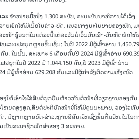
ແລະ ຈໍາໜ່າຍມື້ໜຶ່ງ 1.300 ສະບັບ, ຄະນະບັນນາທິການໄດ້ເລັ່ງ
ຍເຮັດໃຫ້ມີເນື້ອໃນຂ່າວ-ບົດ, ແນວທາງນະໂຍບາຍຂອງພັກ, ມະ
ລະໜ້າຮູ້ອອກໃນແຕ່ລະມື້ແຕ່ລະວັນບໍ່ເວັ້ນວັນເສົາ-ວັນທິດເຮັດໃຫ້
ລະເຟສບຸກຫຼາຍຂຶ້ນເຊັ່ນ: ໃນປີ 2022 ມີຜູ້ເຂົ້າອ່ານ 1.450.7
0 ຄົນ. ໃນນັ້ນ, ສະເພາະ 6 ເດືອນຕົ້ນປີ 2024 ມີຜູ້ເຂົ້າອ່ານ 690.3
ານເຟສບຸກໃນປີ 2022 ມີ 1.044.150 ຄົນ,ປີ 2023 ມີຜູ້ເຂົ້າອ່ານ
4 ມີຜູ້ເຂົ້າອ່ານ 629.208 ຄົນແລະມີຜູ້ກໍາລັງຕິດຕາມທັງໝົດ
ງໃຫ້ເອົາໃຈໃສ່ສືບຕໍ່ບຸກບືນຫ້າວຫັນຕໍ່ໜ້າທີ່ວຽກງານຂອງຕົນ
ໂຫຍດສູງສຸດ,ສືບຕໍ່ປະຕິບັດໜ້າທີ່ໃຫ້ມີຄຸນນະພາບ, ວ່ອງໄວທັ
ດ, ມີຫຼາກຫຼາຍບົດ-ຂ່າວ,ຫຼາຍສີສັນເລິກເຊິ່ງຂຶ້ນຕື່ມອີກ.ໃນໂອ
າຂຶ້ນເປັນສະມາຊິກພັກສຳຮອງ 3 ສະຫາຍ.