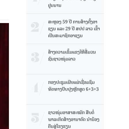
ຢູນນານ
ສະຫຼອງ 59 ປີ ການສ້າງຕັ້ງອາ
ຊຽນ ແລະ 29 ປີ ສປປ ລາວ ເຂົ້າ
ເປັນສະມາຊິກອາຊຽນ
ສ້າງຄວາມເຂັ້ມແຂງໃຫ້ສື່ມວນ
ຊົນຊາວໜຸ່ມລາວ
ກອງປະຊຸມເຜີຍແຜ່ເຊື່ອມຊຶມ
ທິດທາງປັບປຸງຫຼັກສູດ 6+3+3
ຊາວໜຸ່ມອາສາສະໝັກ ສືບຕໍ່
ພາລະກິດສ້າງອານາຄົດ ນໍານ້ອງ
ຄືນສູ່ໂຮງຮຽນ