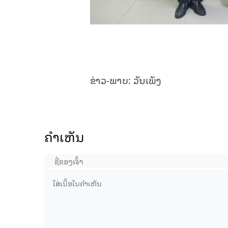
ຂ່າວ-ພາບ: ວັນເພັງ
ຄໍາເຫັນ