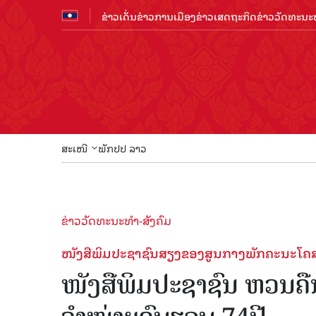
ຂ່າວເດັ່ນ
ຂ່າວການເມືອງ
ຂ່າວເສດຖະກິດ
ຂ່າວວັດທະນະທ
ສະເໜີ
ພັກປປ ລາວ
ຂ່າວວັດທະນະທຳ-ສັງຄົມ
ໜັງສືພິມປະຊາຊົນສຽງຂອງສູນກາງພັກຄະນະໂຄ
ໜັງສືພິມປະຊາຊົນ ຫວນຄືນ