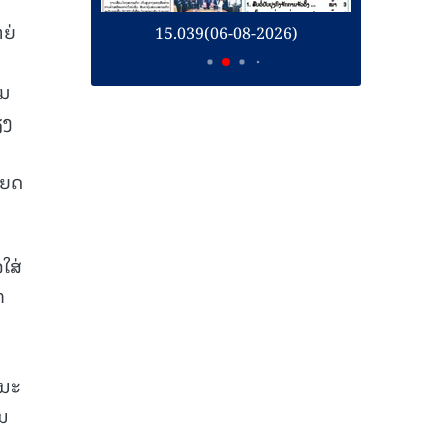
ຍ່
26)
15.039(06-08-2026)
1
າມ
ຽງ
ຫຍດ
ໃສ່
ກ
ານະ
ນ