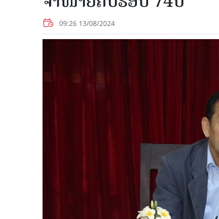
ຈຳໜ່າຍຄົບຮອບ 74ປີ
09:26 13/08/2024