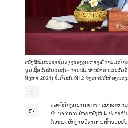
ໜັງສືພິມປະຊາຊົນສຽງຂອງສູນກາງພັກຄະນະໂຄສ
ມູນເຊື້ອວັນສື່ມວນຊົນ-ການພິມຈຳໜ່າຍ​ ແລະ​ວັນ
ສິງຫາ 2024) ຂຶ້ນໃນວັນທີ12 ສິງຫານີ້ທີ່ຫ້ອງປ
ແລະໃຫ້ກຽດປາຖະກະຖາຂອງສະຫາຍວ
ບັນນາທິການໃຫຍ່ໜັງສືພິມປະຊາຊົ
ດ້ວຍພະນັກງານວິຊາການເຂົ້າຮ່ວມຮັບ