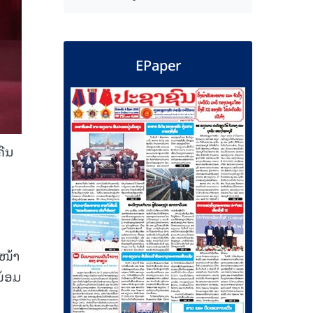
EPaper
ຄືນ
ໜ້າ
ພ້ອມ