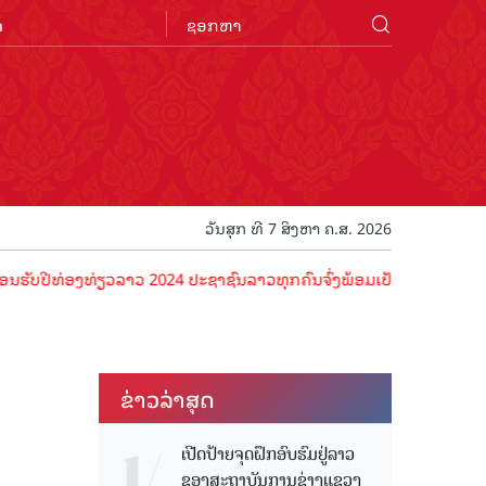
n
ວັນສຸກ ທີ 7 ສິງຫາ ຄ.ສ. 2026
່ອງທ່ຽວລາວ 2024 ປະຊາຊົນລາວທຸກຄົນຈົ່ງພ້ອມເປັນເຈົ້າພາບທີ່ດີ ຕ້ອນຮັບນ
ຂ່າວ​ລ່າ​ສຸດ
ເປີດປ້າຍຈຸດຝຶກອົບຮົມຢູ່ລາວ
ຂອງສະຖາບັນການຊ່າງແຂວງ