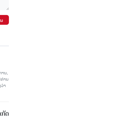
ັນ
ການ,
ີທ່ານ
ວ່າ
າກັດ