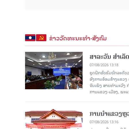
ຂ່າວວັດທະນະທຳ-ສັງຄົມ
ສາລະວັນ ສໍາເລ
07/08/2026 13:18
ຊຸດຝຶກອົບຮົມຍົກລະດ
ອົງການອ້ອມຂ້າງແຂວງ ແລະ
ຈັນເພັງ ສາຍທຳມະວົງ 
ການແຂວງ-ເມືອງ, ພະແນ
ການນຳແຂວງຫຼວງພ
07/08/2026 13:16