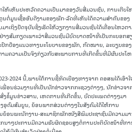
ຍົກໃຫ້ເຫັນປະຫວັດຄວາມເປັນມາຂອງວັນສື່ມວນຊົນ, ການເຕີບໃຫ
15.040(07-08-20
ຕໍ່ມູນເຊື້ອອັນດີງາມຂອງພັກ-ລັດທີ່ເຫັນໄດ້ຄວາມສຳຄັນຂອງ
ົນມາເຖິງປັດຈຸບັນຊຶ່ງເຮັດໃຫ້ວຽກງານສື່ມວນຊົນໄດ້ເຄື່ອນໄຫວຕ
ຢ່າງສົມກຽດເພາະວ່າສື່ມວນຊົນມີບົດບາດໜ້າທີ່ເປັນກະບອກສ
່ແລະປົກປ້ອງແນວທາງນະໂຍບາຍຂອງພັກ, ກົດໝາຍ, ລະບຽບຂອງ
າມຄວາມເປັນຈິງກ່ຽວກັບສະພາບການທີ່ເກີດຂຶ້ນທີ່ມີຜົນປະໂ
023-2024 ນີ້,ພາຍໃຕ້ການຊີ້ທິດເຍືອງທາງຈາກ ຄອສພໄດ້ເອົາໃຈ
ເພື່ອນຮ່ວມງານທີ່ເປັນນັກຂ່າວຈາກກະຊວງຕ່າງໆ, ນັກຂ່າວຈາ
ສົ່ງຂໍ້ມູນຂ່າວສານ, ເຫດການທີ່ເກີດຂຶ້ນ, ບົດປະເພດຕ່າງໆມາ
ຸດົມສົມບູນ, ຍ້ອນພາກສ່ວນຕ່າງໆໃນສັງຄົມໄດ້ໃຫ້ການ
ໍາຄັນຍ້ອນພະນັກງານ-ສະມາຊິກພັກໜັງສືພິມປະຊາຊົນມີຄວາມມ
ກນາໆປະການມີຄວາມຮັບຜິດຊອບສູງຕໍ່ການປະຕິບັດໜ້າທີ່ກາ
ຫ້ມີຜົນສໍາເລັດຢ່າງຕໍ່ເນື່ອງ.