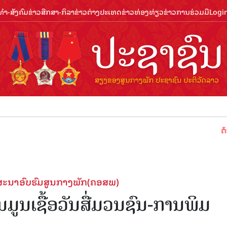
ຳ-ສັງຄົມ
ຂ່າວສືກສາ-ກິລາ
ຂ່າວຕ່າງປະເທດ
ຂ່າວທ່ອງທ່ຽວ
ຂ່າວການຮ່ວມມື
Logi
ຕ້ອນຮັບປີທ
ສະນາອົບຮົມສູນກາງພັກ(ຄອສພ)
ມູນເຊື້ອວັນສື່ມວນຊົນ-ການພິມ