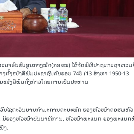
ະນາອົບຮົມສູນກາງພັກ(ຄອສພ) ໄດ້ຈັດພິທີປາຖະກະຖາຫວນ
ສ້າງຕັ້ງໜັງສືພິມປະຊາຊົນຄົບຮອບ 74ປີ (13 ສິງຫາ 1950-13
ະຊຸມໜັງສືພິມດັ່ງກ່າວໂດຍການເປັນປະທານ
ັນໄຊຕະວິນຍານກຳມະການຄະນະພັກ ຮອງຫົວໜ້າຄອສພຫົວ
ນ, ມີຮອງຫົວໜ້າບັນນາທິການ, ຫົວໜ້າພະແນກ-ຮອງພະແນກ
ຟັງ.