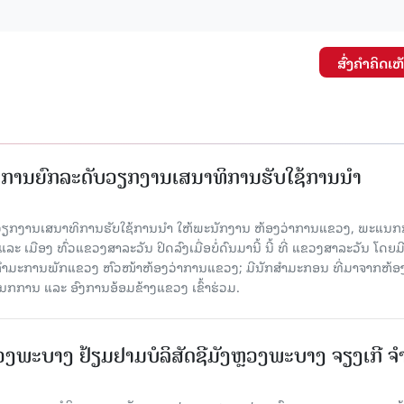
ສົ່ງຄໍາຄິດເຫ
ັດການຍົກລະດັບວຽກງານເສນາທິການຮັບໃຊ້ການນໍາ
ັບວຽກງານເສນາທິການຮັບໃຊ້ການນໍາ ໃຫ້ພະນັກງານ ຫ້ອງວ່າການແຂວງ, ພະແນກ
 ເມືອງ ທົ່ວແຂວງສາລະວັນ ປິດລົງເມື່ອ​ບໍ່​ດົນ​ມາ​ນີ້ ນີ້ ທີ່ ແຂວງສາລະວັນ ໂດຍ​ມ
ກຳມະການພັກແຂວງ ຫົວໜ້າຫ້ອງວ່າການແຂວງ; ມີນັກສຳມະກອນ ທີ່ມາຈາກຫ້ອງ
ກການ ແລະ ອົງການອ້ອມຂ້າງແຂວງ ເຂົ້າຮ່ວມ.
ະບາງ ຢ້ຽມ​ຢາມບໍ​ລິ​ສັດຊີມັງຫຼວງພະບາງ ຈຽງເກີ ຈໍ