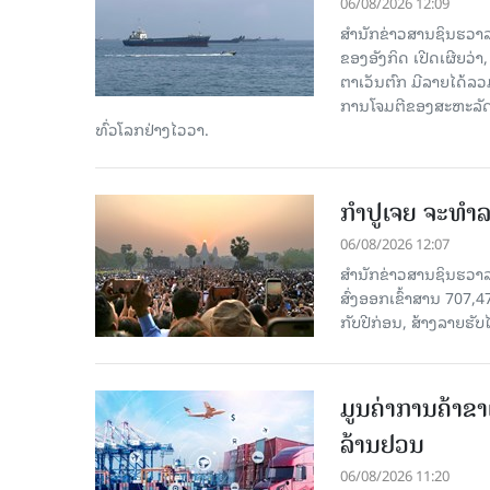
06/08/2026 12:09
ສຳນັກຂ່າວສານຊິນຮວາລ
ຂອງອັງກິດ ເປີດເຜີຍວ່າ,
ຕາເວັນຕົກ ມີລາຍໄດ້ລວ
ການໂຈມຕີຂອງສະຫະລັດ ອ
ທົ່ວໂລກຢ່າງໄວວາ.
ກຳປູເຈຍ ຈະທຳລາ
06/08/2026 12:07
ສຳນັກຂ່າວສານຊິນຮວາລາ
ສົ່ງອອກເຂົ້າສານ 707,
ກັບປີກ່ອນ, ສ້າງລາຍຮັບໄ
ມູນຄ່າການຄ້າຂາ
ລ້ານຢວນ
06/08/2026 11:20