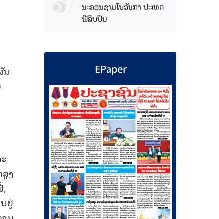
ນະຄອນຊາມໂບ​ອັນກາ ປະເທດ
ຟີລິບປິນ
EPaper
ຜັນ
ກ
ລະ
ຕສູງ
້,
ນຢູ່
 ການ