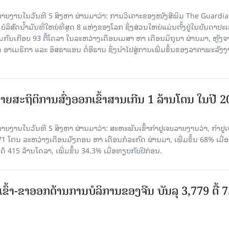
າຍງານໃນວັນທີ 5 ສິງຫາ ຜ່ານມາວ່າ: ການວິເຄາະຂອງໜັງສືພິມ The Guardi
 ບໍລິສັດນ້ຳມັນທີ່ໃຫຍ່ທີ່ສຸດ 8 ແຫ່ງຂອງໂລກ ຊຶ່ງສ່ວນໃຫຍ່ແມ່ນຕັ້ງຢູ່ໃນບັນດາປ
ມກັນເກືອບ 93 ຕື້ໂດລາ ໃນລະຫວ່າງເດືອນເມສາ ຫາ ເດືອນມິຖຸນາ ຜ່ານມາ, ຫຼັງຈ
າເມຣິກາ ແລະ ອິສຣາແອນ ຕໍ່ອີຣານ ຊຶ່ງນຳໄປສູ່ການເພີ່ມຂຶ້ນຂອງລາຄາພະລັງ
ຍສະຖິຕິການສົ່ງອອກເຂົ້າສານເກີນ 1 ລ້ານໂຕນ ໃນປີ 
ຍງານໃນວັນທີ 5 ສິງຫາ ຜ່ານມາວ່າ: ສະຫະພັນເຂົ້າກຳປູເຈຍລາຍງານວ່າ, ກໍາປູເ
471 ໂຕນ ລະຫວ່າງເດືອນມັງກອນ ຫາ ເດືອນກໍລະກົດ ຜ່ານມາ, ເພີ່ມຂຶ້ນ 68% ເມື
ດ້ 415 ລ້ານໂດລາ, ເພີ່ມຂຶ້ນ 34.3% ເມື່ອທຽບກັບປີກ່ອນ.
ເຂົ້າ-ຂາອອກດ້ານການບໍລິການຂອງຈີນ ບັນລຸ 3,779 ຕື້ 