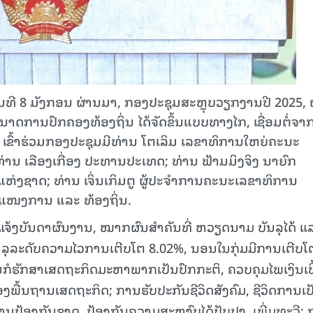
ີ 8 ມັງກອນ ຜ່ານມາ, ກອງປະຊຸມສະຫຼຸບວຽກງານປີ 2025, 
ດການປົກຄອງທ້ອງຖິ່ນ ໄດ້ຈັດຂຶ້ນແບບທາງໄກ, ເຊື່ອມຕໍ່ຈາ
 ເຂົ້າຮ່ວມກອງປະຊຸມມີທ່ານ ໂຕເລິມ ເລຂາທິການໃຫຍ່ຄະນະ
ນ ເລືອງເກື່ອງ ປະທານປະເທດ; ທ່ານ ຟ້າມມິງຈິງ ນາຍົກ
ແຫ່ງຊາດ; ທ່ານ ເຈິ່ນເກິມຕູ ຜູ້ປະຈຳການຄະນະເລຂາທິການ
ແໜງການ ແລະ ທ້ອງຖິ່ນ.
ຊີ້ແຈ້ງບັນດາຜົນງານ, ໝາກຜົນສຳຄັນທີ່ ຫວຽດນາມ ບັນລຸໄດ້ ແ
 ບັນລຸລະດັບຄວາມໄວການເຕີບໂຕ 8.02%, ນອນໃນກຸ່ມມີການເຕີບໂ
ນກໍຮັກສາເສດຖະກິດມະຫາພາກເປັນປົກກະຕິ, ຄວບຄຸມໄພເງິນເຟີ
ງພື້ນຖານເສດຖະກິດ; ການຮັບປະກັນຊີວິດສັງຄົມ, ຊີວິດການເປັ
ນປ້ອງກັນຊາດ, ປ້ອງກັນຄວາມສະຫງົບໄດ້ປັບປຸງ, ເພີ່ມທະວີ;