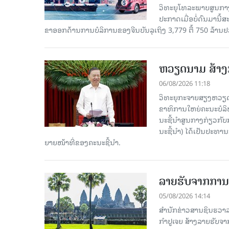
ວິທະຍຸໂທລະພາບສູນກາງ
ປະກາດເມື່ອບໍ່ດົນມານີ້
ຂາອອກດ້ານການບໍລິການຂອງຈີນບັນລຸເຖິງ 3,779 ຕື້ 750 ລ້ານຢ
ຫວຽດນາມ ສ້າງກ
06/08/2026 11:18
ວິທະຍຸກະຈາຍສຽງຫວຽດນາມ
ຂາ​ທິ​ການ​ໃຫຍ່​ຄະ​ນະ​ບ
ນະ​ຊີ້​ນຳ​ສູນ​ກາງ​ກ່ຽວ​ກັບ
ນະ​ຊີ້​ນຳ) ໄດ້​ເປັນ​ປະ​ທ
ຍາຍ​ໜ້າ​ທີ່​ຂອງ​ຄະ​ນະ​ຊີ້​ນຳ.
ລາຍຮັບຈາກການທ
05/08/2026 14:14
ສຳນັກຂ່າວສານຊິນຮວາລາ
ກຳປູເຈຍ ສ້າງລາຍຮັບຈາ