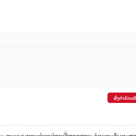
ສົ່ງຄໍາຄິດເຫ