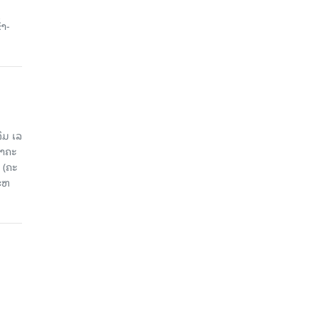
ນ
້າ-
ມ ເລ​
​ຄະ​
 (ຄະ​
ະ​ຫ