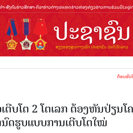
ຳ-ສັງຄົມ
ຂ່າວສືກສາ-ກິລາ
ຂ່າວຕ່າງປະເທດ
ຂ່າວທ່ອງທ່ຽວ
ຂ່າວການຮ່ວມມື
Logi
ຕ້ອນຮັບປີທ່ອງທ່ຽວ
ອເຕີບໂຕ 2 ໂຕເລກ ຕ້ອງຫັນປ່ຽນໂ
ນົດຮູບແບບການເຕີບໂຕໃໝ່