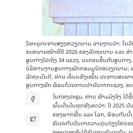
ວິທະຍຸກະຈາຍສຽງຫວຽດນາມ ລາຍງານວ່າ: ໃນວັນທ
ຂະຫຍາຍໜ້າທີ່ປີ 2026 ຂອງລັດຖະບານ ແລະ ອຳນາ
ສູນກາງໄປເຖິງ 34 ແຂວງ, ນະຄອນຂຶ້ນກັບສູນກາງ.
ບໍລິຫານງານສູນກາງພັກກອມມູນິດຫວຽດນາມ; ທ່າ
ລັດຖະມົນຕີ, ທ່ານ ເຈິ່ນແທັງເໝີ້ນ ປະທານສະພາ
ສູນກາງພັກ ພ້ອມດ້ວຍການນຳບັນດາກະຊວງ, ຂະ
ໃນກອງປະຊຸມ, ທ່ານ ຟ້າມມິງຈິງ ໄດ້
ພົ້ນເດັ່ນໃນທຸກຂົງເຂດວ່າ: ປີ 2025
ຂອງພາກພື້ນ ແລະ ໂລກ, ພ້ອມກັນນັ້
ຮັບປະກັນບັນດາຄວາມດຸ່ນດ່ຽງໃຫຍ່ຂອ
ຂອງປະຊາຊົນໄດ້ຮັບການຮັບປະກັນ; ກາ