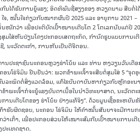
ກົນໄດ້ຮັບການຍູ້ແຮງ; ອິດທິພົນຊື່ສຽງຂອງ ຫວຽດນາມ ສືບຕໍ່ໄດ
 ໃຈ, ໝັ້ນໃຈກ່ຽວກັບໝາກຜົນປີ 2025 ແລະ ອາຍຸການ 2021 –
15.039(06-08-20
ັ້ນໜັກວ່າ ເພື່ອປະຕິບັດເປົ້າໝາຍເຕີບໂຕ 2 ໂຕເລກນັບແຕ່ປີ 2
ຕ້ອງສຸມໃສ່ຫັນປ່ຽນໂຄງປະກອບເສດຖະກິດ, ກຳນົດຮູບແບບການເຕ
ຊີ, ນະວັດຕະກຳ, ການຫັນເປັນດີຈີຕອນ.
ການປະຊາຊົນນະຄອນຫຼວງຮ່າໂນ້ຍ ແລະ ທ່ານ ຫງວຽນວັນເດືອ
ຈິມິນ ຢືນຢັນວ່າ: ພວກຂ້າພະເຈົ້າຈະສືບຕໍ່ສຸມໃສ່ 5 “ຈຸດອ
ົນລະພິດຕໍ່ສິ່ງແວດລ້ອມ, ແກ້ໄຂບັນດາບັນຫາກ່ຽວກັບຫຼັກອະນ
້າພະເຈົ້າກໍຈະຍູ້ແຮງບັນດາເນື້ອໃນນຳວິທະຍາສາດ, ນະວັດຕະ
ານເຕີບໂຕຂອງ ຮ່າໂນ້ຍ ຢ່າງແທ້ຈິງ”. ດ້ວຍມູນເຊື້ອຂະຫຍັນຂັ
ຳ, ກ້າຮັບຜິດຊອບ, ນະຄອນ ໂຮ່ຈິມິນ ໃຫ້ຄຳໝັ້ນສັນຍາຈະມີການ
ົນກວ່າເກົ່າ, ເພື່ອປະກອບສ່ວນໃຫ້ເໝາະສົມກັບເປົ້າໝາຍການເຕີ
ອງປະເທດຊາດ.