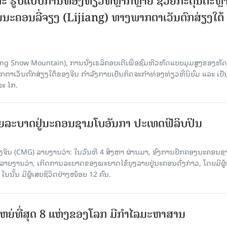
ະ ຮູບແບບການທ່ອງທ່ຽວທີ່ຫຼາກຫຼາຍ ຊ່ວຍກະຕຸ້ນຕະຫຼ
ນະຄອນລີ່ຈຽງ (Lijiang) ທາງພາກຕາເວັນຕົກສ່ຽງໃຕ້
Yulong Snow Mountain), ການນັ່ງເຮລິຄອບເຕີເພື່ອຊົມທິວທັດແບບມຸມສູງຂອງທັດ
ວັນຕົກສ່ຽງໃຕ້ຂອງຈີນ ກຳລັງກາຍເປັນກິດຈະກຳທ່ອງທ່ຽວທີ່ນິຍົມ ແລະ ເປັ
ລະ ໄກ.
ຍລະບາດຢູ່ນະຄອນຊາມໂບ​ອັນກາ ປະເທດຟີລິບປິນ
ີນ (CMG) ລາຍງານວ່າ: ໃນວັນທີ 4 ສິງ​ຫາ ຜ່ານມາ, ອົງການ​ປົກ​ຄອງນະຄອນຊ
ລາຍ​ງານວ່າ, ເກີດ​ການລະບາດ​ຂອງພະຍາດໄຂ້ຍຸງລາຍຢູ່ນະຄອນດັ່ງກ່າວ, ໂດຍມີຜູ້
, ໃນນັ້ນ ມີຜູ້ເສຍຊີວິດຢ່າງໜ້ອຍ 12 ຄົນ.
ທີ່ໃຫຍ່ທີ່ສຸດ 8 ແຫ່ງຂອງໂລກ ມີກຳໄລມະຫາສານ