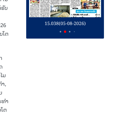
້ຮັບ
26)
15.038(05-08-2026)
1
026
ີບໂຕ
ກ
ຸດ
າໄມ
ກຳ,
ບ
ກະທຳ
ບໂຕ