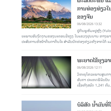
ຜະລິດຕະພັນ ແລ
ການທ່ອງທ່ຽວໃນ
ຂອງຈີນ
06/08/2026 13:32
ຢູ່ຕີນພູຫິມະຢູຫຼົງ (
ຍະພາບອັນງົດງາມຂອງນະຄອນລີ່ຈຽງ ໃນແຂວງຢຸນນານ ທາງພາກຕາເ
ປະສົບການທີ່ໜ້າຕື່ນຕາຕື່ນໃຈ ສຳລັບນັກທ່ອງທ່ຽວທັງຈາກໃກ້ ແ
ພະຍາດໄຂ້ຍຸງລາ
06/08/2026 12:11
ວິທະຍຸໂທລະພາບສູນກາງຈ
ອັນກາ ປະເທດຟີລິບປິນ 
ເຊື້ອ​ທັງ​ໝົດ 1,241 ຄົນ
ບໍລິສັດ ນ້ຳມັນ