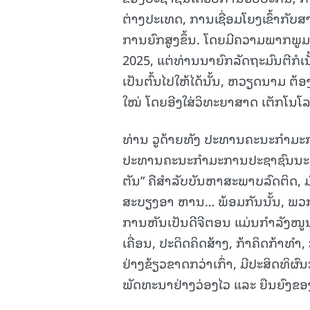
ຕ່າງປະເທດ, ການເຊື່ອມໂຍງເຂົ້າກັບສາ
ການຍົກສູງຂຶ້ນ. ໂດຍມີຄວາມພາກພູມ
2025, ແຕ່ທ່ານນາຍົກລັດຖະມົນຕີກໍເນ
ເປັນຕົ້ນໄປໃຫ້ໄດ້ນັ້ນ, ຫວຽດນາມ 
ໃໝ່ ໂດຍອີງໃສ່ວິທະຍາສາດ ເຕັກໂນໂລ
ທ່ານ ວູດ້າຍທັງ ປະທານຄະນະກຳມະ
ປະທານຄະນະກຳມະການປະຊາຊົນນະຄອນໂຮ່
ຕັນ” ຄືສຳລັບບັນຫາສະພາບລົດຕິດ, ມ
ສະບຽງອາ ຫານ… ພ້ອມກັນນັ້ນ, ພວກຂ
ການຫັນເປັນດີຈີຕອນ ແມ່ນກຳລັງໜູນກ
ເຄື່ອນ, ປະດິດຄິດສ້າງ, ກ້າຄິດກ້າທ
ຢ່າງຂ້ຽວຂາດກວ່າເກົ່າ, ມີປະສິດທິຜ
ພັດທະນາຢ່າງວ່ອງໄວ ແລະ ຍືນຍົງຂ