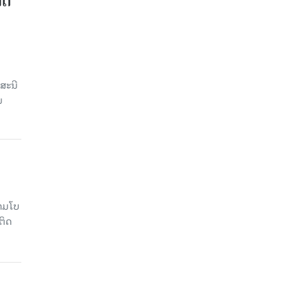
າດ
ສະນີ
ນ
າມໂບ​
ຕິດ