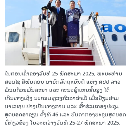
ໃນຕອນເຊົ້າຂອງວັນທີ 25 ພຶດສະພາ 2025, ພະນະທ່ານ
ສອນໄຊ ສີພັນດອນ ນາຍົກລັດຖະມົນຕີ ແຫ່ງ ສປປ ລາວ
ພ້ອມດ້ວຍພັນລະຍາ ແລະ ຄະນະຜູ້ແທນຂັ້ນສູງ ໄດ້
ເດີນທາງເຖິງ ນະຄອນຫຼວງກົວລາລໍາເປີ ເພື່ອຢ້ຽມຢາມ
ມາເລເຊຍ ຢ່າງເປັນທາງການ ແລະ ເຂົ້າຮ່ວມກອງປະຊຸມ
ສຸດຍອດອາຊຽນ ຄັ້ງທີ 46 ແລະ ບັນດາກອງປະຊຸມສຸດຍອດ
ທີ່ກ່ຽວຂ້ອງ ໃນລະຫວ່າງວັນທີ 25-27 ພຶດສະພາ 2025.