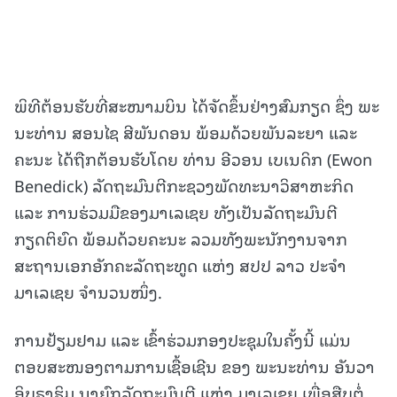
ພິທີຕ້ອນຮັບທີ່ສະໜາມບິນ ໄດ້ຈັດຂຶ້ນຢ່າງສົມກຽດ ຊຶ່ງ ພະ
ນະທ່ານ ສອນໄຊ ສີພັນດອນ ພ້ອມດ້ວຍພັນລະຍາ ແລະ
ຄະນະ ໄດ້ຖືກຕ້ອນຮັບໂດຍ ທ່ານ ອີວອນ ເບເນດິກ (Ewon
Benedick) ລັດຖະມົນຕີກະຊວງພັດທະນາວິສາຫະກິດ
ແລະ ການຮ່ວມມືຂອງມາເລເຊຍ ທັງເປັນລັດຖະມົນຕີ
ກຽດຕິຍົດ ພ້ອມດ້ວຍຄະນະ ລວມທັງພະນັກງານຈາກ
ສະຖານເອກອັກຄະລັດຖະທູດ ແຫ່ງ ສປປ ລາວ ປະຈໍາ
ມາເລເຊຍ ຈໍານວນໜຶ່ງ.
ການຢ້ຽມຢາມ ແລະ ເຂົ້າຮ່ວມກອງປະຊຸມໃນຄັ້ງນີ້ ແມ່ນ
ຕອບສະໜອງຕາມການເຊື້ອເຊີນ ຂອງ ພະນະທ່ານ ອັນວາ
ອິບຣາຮິມ ນາຍົກລັດຖະມົນຕີ ແຫ່ງ ມາເລເຊຍ ເພື່ອສືບຕໍ່