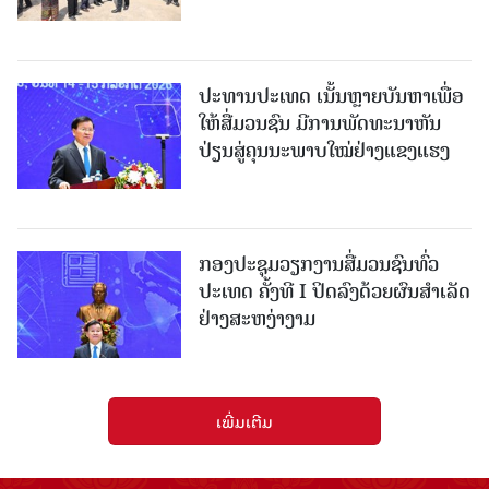
ປະທານປະເທດ ເນັ້ນຫຼາຍບັນຫາເພື່ອ
ໃຫ້ສື່ມວນຊົນ ມີການພັດທະນາຫັນ
ປ່ຽນສູ່ຄຸນນະພາບໃໝ່ຢ່າງແຂງແຮງ
ກອງປະຊຸມວຽກງານສື່ມວນຊົນທົ່ວ
ປະເທດ ຄັ້ງທີ I ປິດລົງດ້ວຍຜົນສໍາເລັດ
ຢ່າງສະຫງ່າງາມ
ເພີ່ມເຕີມ