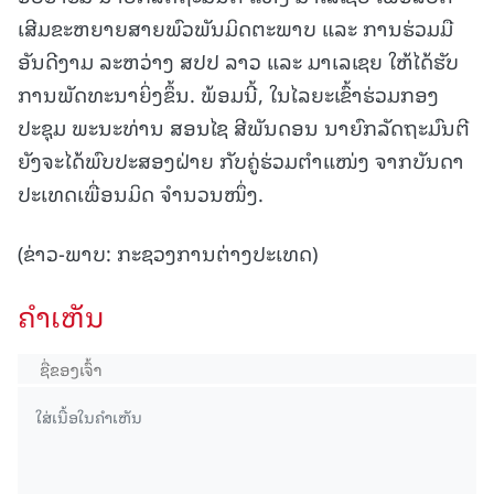
ເສີມຂະຫຍາຍສາຍພົວພັນມິດຕະພາບ ແລະ ການຮ່ວມມື
ອັນດີງາມ ລະຫວ່າງ ສປປ ລາວ ແລະ ມາເລເຊຍ ໃຫ້ໄດ້ຮັບ
ການພັດທະນາຍິ່ງຂຶ້ນ. ພ້ອມນີ້, ໃນໄລຍະເຂົ້າຮ່ວມກອງ
ປະຊຸມ ພະນະທ່ານ ສອນໄຊ ສີພັນດອນ ນາຍົກລັດຖະມົນຕີ
ຍັງຈະໄດ້ພົບປະສອງຝ່າຍ ກັບຄູ່ຮ່ວມຕໍາແໜ່ງ ຈາກບັນດາ
ປະເທດເພື່ອນມິດ ຈໍານວນໜຶ່ງ.
(ຂ່າວ-ພາບ: ກະຊວງການຕ່າງປະເທດ)
ຄໍາເຫັນ