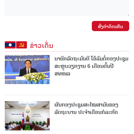
ສົ່ງຄໍາຄິດເຫັນ
ຂ່າວເດັ່ນ
ນາຍົກລັດຖະມົນຕີ ໂອ້ລົມຕໍ່ກອງປະຊຸມ
ສະຫຼຸບວຽກງານ 6 ເດືອນຕົ້ນປີ
ສທໜລ
ຜົນກອງປະຊຸມສະໄໝສາມັນຂອງ
ລັດຖະບານ ປະຈຳເດືອນກໍລະກົດ