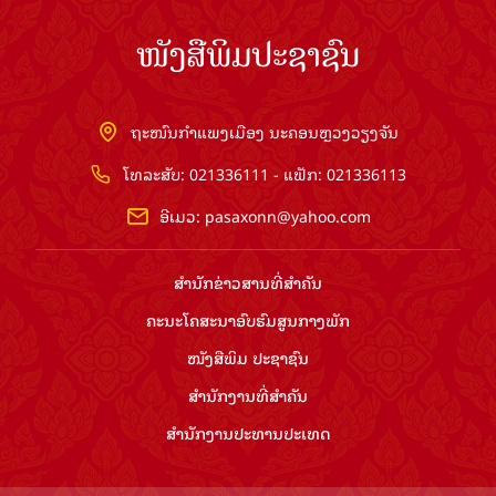
ໜັງສືພິມປະຊາຊົນ
ຖະໜົນກຳແພງເມືອງ ນະຄອນຫຼວງວຽງຈັນ
ໂທລະສັບ: 021336111 - ແຟັກ: 021336113
ອີເມວ:
pasaxonn@yahoo.com
ສຳ​ນັກ​ຂ່າວ​ສານ​ທີ່​ສຳ​ຄັນ​
ຄະນະໂຄສະນາອົບຮົມ​ສູນ​ກາງ​ພັກ
ໜັງສືພິມ ປະ​ຊາ​ຊົນ
ສຳ​ນັກ​ງານ​ທີ່​ສຳ​ຄັນ
ສຳ​ນັກ​ງານ​ປະ​ທານ​ປະ​ເທດ