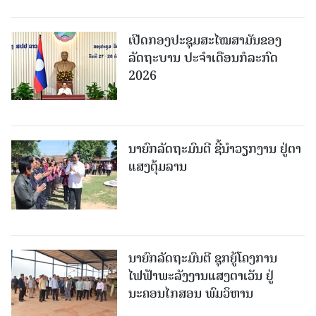
ເປີດກອງປະຊຸມສະໄໝສາມັນຂອງ
ລັດຖະບານ ປະຈໍາເດືອນກໍລະກົດ
2026
ນາຍົກລັດຖະມົນຕີ ຊີ້ນຳວຽກງານ ຢູ່ຕາ
ແສງຕຸ້ມລານ
ນາຍົກລັດຖະມົນຕີ ຊຸກຍູ້ໂຄງການ
ໄຟຟ້າພະລັງງານແສງຕາເວັນ ຢູ່
ນະຄອນໄກສອນ ພົມວິຫານ