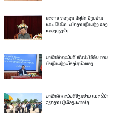
ສະຫາຍ ທອງລຸນ ສີສຸລິດ ຢ້ຽມຢາມ
ແລະ ໂອ້ລົມພະນັກງານຫຼັກແຫຼ່ງ ຂອງ
ແຂວງວຽງຈັນ
ນາຍົກລັດຖະມົນຕີ ພົບປະໂອ້ລົມ ການ
ນຳຫຼັກແຫຼ່ງເມືອງໄຊບົວທອງ
ນາຍົກລັດຖະມົນຕີຢ້ຽມຢາມ ແລະ ຊີ້ນຳ
ວຽກງານ ຢູ່ເມືອງມະຫາໄຊ