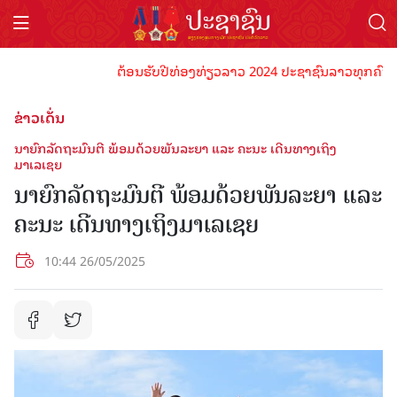
ຕ້ອນຮັບປີທ່ອງທ່ຽວລາວ 2024 ປະຊາຊົນລາວທຸກຄົນຈົ່ງພ້ອ
ຂ່າວເດັ່ນ
ນາຍົກລັດຖະມົນຕີ ພ້ອມດ້ວຍພັນລະຍາ ແລະ ຄະນະ ເດີນທາງເຖິງ
ມາເລເຊຍ
ນາຍົກລັດຖະມົນຕີ ພ້ອມດ້ວຍພັນລະຍາ ແລະ
ຄະນະ ເດີນທາງເຖິງມາເລເຊຍ
10:44 26/05/2025