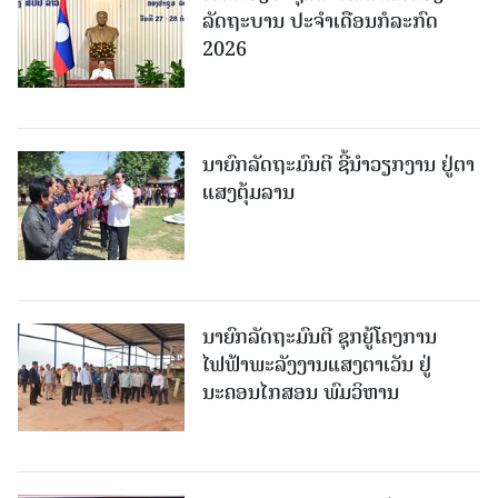
ລັດຖະບານ ປະຈໍາເດືອນກໍລະກົດ
2026
ນາຍົກລັດຖະມົນຕີ ຊີ້ນຳວຽກງານ ຢູ່ຕາ
ແສງຕຸ້ມລານ
ນາຍົກລັດຖະມົນຕີ ຊຸກຍູ້ໂຄງການ
ໄຟຟ້າພະລັງງານແສງຕາເວັນ ຢູ່
ນະຄອນໄກສອນ ພົມວິຫານ