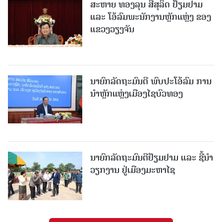
ສະຫາຍ ທອງລຸນ ສີສຸລິດ ຢ້ຽມຢາມ
ແລະ ໂອ້ລົມພະນັກງານຫຼັກແຫຼ່ງ ຂອງ
ແຂວງວຽງຈັນ
ນາຍົກລັດຖະມົນຕີ ພົບປະໂອ້ລົມ ການ
ນຳຫຼັກແຫຼ່ງເມືອງໄຊບົວທອງ
ນາຍົກລັດຖະມົນຕີຢ້ຽມຢາມ ແລະ ຊີ້ນຳ
ວຽກງານ ຢູ່ເມືອງມະຫາໄຊ