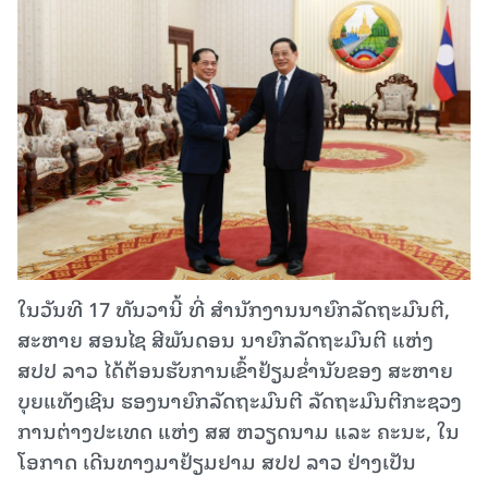
ໃນວັນທີ 17 ທັນວານີ້ ທີ່ ສໍານັກງານນາຍົກລັດຖະມົນຕີ,
ສະຫາຍ ສອນໄຊ ສີພັນດອນ ນາຍົກລັດຖະມົນຕີ ແຫ່ງ
ສປປ ລາວ ໄດ້ຕ້ອນຮັບການເຂົ້າຢ້ຽມຂໍ່ານັບຂອງ ສະຫາຍ
ບຸຍແທັງເຊີນ ຮອງນາຍົກລັດຖະມົນຕີ ລັດຖະມົນຕີກະຊວງ
ການຕ່າງປະເທດ ແຫ່ງ ສສ ຫວຽດນາມ ແລະ ຄະນະ, ໃນ
ໂອກາດ ເດີນທາງມາຢ້ຽມຢາມ ສປປ ລາວ ຢ່າງເປັນ