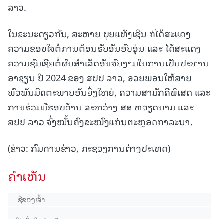
ລາວ.
ໃນຂະນະດຽວກັນ, ສະຫາຍ ບຸຍແທັງເຊີນ ກໍໄດ້ສະແດງ
ຄວາມຂອບໃຈຕໍ່ການຕ້ອນຮັບອັນອົບອຸ່ນ ແລະ ໄດ້ສະແດງ
ຄວາມຊົມເຊີຍຕໍ່ຜົນສໍາເລັດອັນຈົບງາມໃນການເປັນປະທານ
ອາຊຽນ ປີ 2024 ຂອງ ສປປ ລາວ, ອວຍພອນໃຫ້ສາຍ
ພົວພັນມິດຕະພາບອັນຍິ່ງໃຫຍ່, ຄວາມສາມັກຄີພິເສດ ແລະ
ການຮ່ວມມືຮອບດ້ານ ລະຫວ່າງ ສສ ຫວຽດນາມ ແລະ
ສປປ ລາວ ຈົ່ງໝັ້ນຄົງຂະໜົງແກ່ນຕະຫຼອດກາລະນາ.
(ຂ່າວ: ກົມການຂ່າວ, ກະຊວງການຕ່າງປະເທດ)
ຄໍາເຫັນ