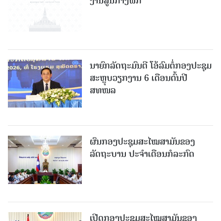
ງານສູນກາງພັກ
ນາຍົກລັດຖະມົນຕີ ໂອ້ລົມຕໍ່ກອງປະຊຸມ
ສະຫຼຸບວຽກງານ 6 ເດືອນຕົ້ນປີ
ສທໜລ
ຜົນກອງປະຊຸມສະໄໝສາມັນຂອງ
ລັດຖະບານ ປະຈຳເດືອນກໍລະກົດ
ເປີດກອງປະຊຸມສະໄໝສາມັນຂອງ