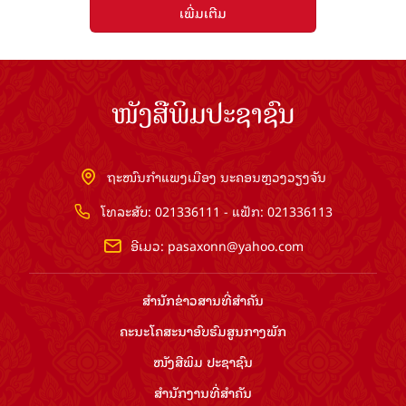
ເພີ່ມເຕີມ
ໜັງສືພິມປະຊາຊົນ
ຖະໜົນກຳແພງເມືອງ ນະຄອນຫຼວງວຽງຈັນ
ໂທລະສັບ: 021336111 - ແຟັກ: 021336113
ອີເມວ:
pasaxonn@yahoo.com
ສຳ​ນັກ​ຂ່າວ​ສານ​ທີ່​ສຳ​ຄັນ​
ຄະນະໂຄສະນາອົບຮົມ​ສູນ​ກາງ​ພັກ
ໜັງສືພິມ ປະ​ຊາ​ຊົນ
ສຳ​ນັກ​ງານ​ທີ່​ສຳ​ຄັນ