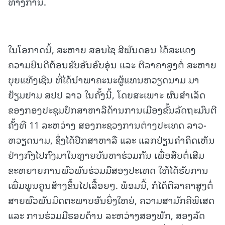
ທາງການ.
ໃນໂອກາດນີ້, ສະຫາຍ ສອນໄຊ ສີພັນດອນ ໄດ້ສະແດງ
ຄວາມຍີນດີຕ້ອນຮັບອັນອົບອຸ່ນ ແລະ ຕີລາຄາສູງຕໍ່ ສະຫາຍ
ບຸຍແທັງເຊີນ ທີ່ໄດ້ນຳພາຄະນະຜູ້ແທນຫວຽດນາມ ມາ
ຢ້ຽມຢາມ ສປປ ລາວ ໃນຄັ້ງນີ້, ໂດຍສະເພາະ ຜົນສໍາເລັດ
ຂອງກອງປະຊຸມປຶກສາຫາລືດ້ານການເມືອງຂັ້ນລັດຖະມົນຕີ
ຄັ້ງທີ 11 ລະຫວ່າງ ສອງກະຊວງການຕ່າງປະເທດ ລາວ-
ຫວຽດນາມ, ຊຶ່ງໄດ້ປຶກສາຫາລື ແລະ ແລກປ່ຽນຄຳຄິດເຫັນ
ຢ່າງກົງໄປກົງມາໃນຫຼາຍບັນຫາຮ່ວມກັນ ເພື່ອສືບຕໍ່ເສີມ
ຂະຫຍາຍການພົວພັນຮ່ວມມືສອງປະເທດ ໃຫ້ໄດ້ຮັບການ
ເພີ່ມພູນຄູນສ້າງຂຶ້ນໄປເລື້ອຍໆ. ພ້ອມນີ້, ກໍໄດ້ຕີລາຄາສູງຕໍ່
ສາຍພົວພັນມິດຕະພາບອັນຍິ່ງໃຫຍ່, ຄວາມສາມັກຄີພິເສດ
ແລະ ການຮ່ວມມືຮອບດ້ານ ລະຫວ່າງສອງພັກ, ສອງລັດ