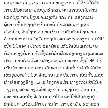
ແລະ ປະຊາຊົນສອງຊາດ ລາວ-ຫວຽດນາມ ທີ່ສືບຕໍ່ໄດ້ຮັບ
ການເສີມຂະຫຍາຍໃນທຸກຂົງເຂດ, ສະແດງອອກໃນການ
ແລກປ່ຽນການຢ້ຽມຢາມຊຶ່ງກັນ ແລະ ກັນ ຂອງຄະນະ
ຜູ້ແທນຂັ້ນຕ່າງໆຢ່າງປົກກະຕິ ນັບແຕ່ສູນກາງຮອດ
ທ້ອງຖິ່ນ, ສິ່ງດັ່ງກ່າວ ກາຍເປັນການຢືນຢັນເຖິງຄວາມ
ພິເສດຂອງສາຍພົວພັນສອງປະເທດ ລາວ-ຫວຽດນາມ ທີ່ມີ
ໜຶ່ງ ບໍ່ມີສອງ ໃນໂລກ; ສອງຝ່າຍ ເຫັນດີເປັນເອກະພາບ
ຕີລາຄາສູງຕໍ່ການຈັດຕັ້ງປະຕິບັດຜົນຂອງກອງປະຊຸມຄະນະ
ກໍາມະການຮ່ວມມືລະຫວ່າງສອງລັດຖະບານ ຄັ້ງທີ 46, ຊຶ່ງ
ເຫັນວ່າ ຫຼາຍໂຄງການແມ່ນສາມາດຈັດຕັ້ງປະຕິບັດໄດ້ຢ່າງ
ເປັນຮູບປະທໍາ, ມີປະສິດພາບ ແລະ ທັນການ ເປັນຕົ້ນແມ່ນ:
ທ່າເຮືອຫວຸງອ້າງ 1,2,3; ໂຄງການເສັ້ນທາງດ່ວນ ຮ່າໂນ້ຍ-
ວຽງຈັນ, ເສັ້ນທາງລົດໄຟ ວຽງຈັນ-ຫວຸງອ້າງ. ພ້ອມນັ້ນ,
ສະຫາຍ ສອນໄຊ ສີພັນດອນ ກໍໄດ້ສະເໜີໃຫ້ສືບຕໍ່ຊຸກຍູ້
ສົ່ງເສີມການຮ່ວມມືດ້ານການຄ້າ, ການລົງທຶນ ຂອງສອງ