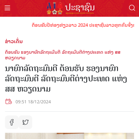
ຕ້ອນຮັບປີທ່ອງທ່ຽວລາວ 2024 ປະຊາຊົນລາວທຸກຄົນຈົ່ງພ້ອມເປັນ
ຂ່າວເດັ່ນ
ຕ້ອນຮັບ ຮອງນາຍົກລັດຖະມົນຕີ ລັດຖະມົນຕີຕ່າງປະເທດ ແຫ່ງ ສສ
ຫວຽດນາມ
ນາຍົກລັດຖະມົນຕີ ຕ້ອນຮັບ ຮອງນາຍົກ
ລັດຖະມົນຕີ ລັດຖະມົນຕີຕ່າງປະເທດ ແຫ່ງ
ສສ ຫວຽດນາມ
09:51 18/12/2024