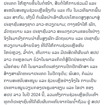
ປະເທດ ໃຫ້ຫຼາຍຂຶ້ນໃນຕໍ່ໜ້າ, ສືບຕໍ່ໃຫ້ການຮ່ວມມື ແລະ
ສະໜັບສະໜູນຊ່ວຍເຫຼືອຊຶ່ງກັນ ແລະ ກັນ ໃນເວທີພາກພື້ນ
ແລະ ສາກົນ, ທັງນີ້ ກໍເພື່ອນຳເອົາຜົນປະໂຫຍດສູງສຸດມາສູ່
ປະຊາຊົນສອງຊາດ ລາວ-ຫວຽດນາມ; ຕາງໜ້າໃຫ້ ພັກ,
ລັດຖະບານ ແລະ ປະຊາຊົນລາວ ສະແດງຄວາມຂອບໃຈຢ່າງ
ຈິງໃຈມາຍັງການນໍາຂັ້ນສູງພັກ-ລັດຖະບານ ແລະ ປະຊາຊົນ
ຫວຽດນາມອ້າຍນ້ອງ ທີ່ໄດ້ໃຫ້ການຊ່ວຍເຫຼືອອັນ
ໃຫຍ່ຫຼວງ, ລ້ຳຄ່າ, ທັນການ ແລະ ມີປະສິດທີຜົນແກ່ ສປປ
ລາວ ຕະຫຼອດມາ ບໍ່ວ່າໃນພາລະກິດຕໍ່ສູ້ປົດປ່ອຍຊາດໃນ
ເມື່ອກ່ອນ ກໍຄື ໃນພາລະກິດແຫ່ງການປົກປັກຮັກສາ ແລະ
ສ້າງສາພັດທະນາປະເທດ ໃນປັດຈຸບັນ; ພິເສດ, ກໍແມ່ນ
ການສະໜັບສະໜູນ ແລະ ຊ່ວຍເຫຼືອຢ່າງຈິງໃຈ ການເປັນ
ປະທານໝູນວຽນກອງປະຊຸມອາຊຽນ ແລະ ໄອປາ ຂອງ
ສປປ ລາວ ໃນປີ 2024 ນີ້, ລວມທັງການຊ່ວຍເຫຼືອບັນເທົາ
ທຸກຕໍ່ປະຊາຊົນທີ່ໄດ້ຮັບຜົນກະທົບຈາກໄພນໍ້າຖ້ວມ ຢູ່ ສປປ