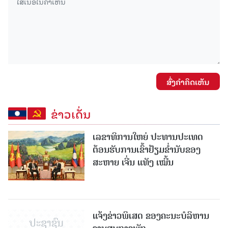
ສົ່ງຄໍາຄິດເຫັນ
ຂ່າວເດັ່ນ
ເລຂາທິການໃຫຍ່ ປະທານປະເທດ
ຕ້ອນຮັບການເຂົ້າຢ້ຽມຂໍ່ານັບຂອງ
ສະຫາຍ ເຈີ່ນ ແທັງ ເໝີ້ນ
ແຈ້ງຂ່າວພິເສດ ຂອງຄະນະບໍລິຫານ