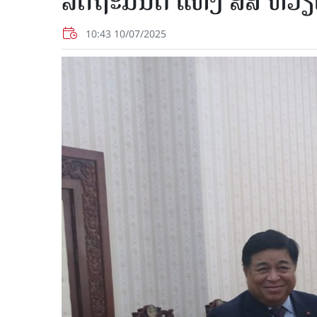
ລັດຖະມົນຕີ ແຫ່ງ ສສ ຫວ
10:43 10/07/2025