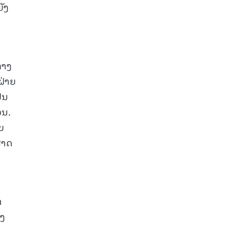
ຍັງ
ກາງ
ຝ່າຍ
ັນ
ວນ.
ບ
ສາດ
າ
ອງ