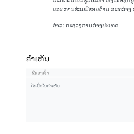
ແລະ ການຮ່ວມມືຮອບດ້ານ ລະຫວ່າງ 
ຂ່າວ: ກະຊວງການຕ່າງປະເທດ
ຄໍາເຫັນ