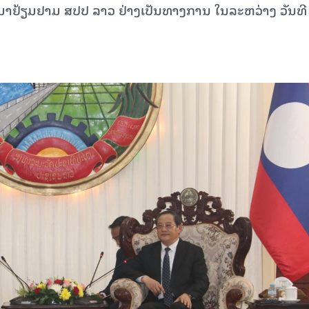
ຢ້ຽມຢາມ ສປປ ລາວ ຢ່າງເປັນທາງການ ໃນລະຫວ່າງ ວັນທີ 
15.039(06-08-20