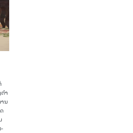
່
ງຕໍາ
ນການ
ສດ
ນ
ວ-