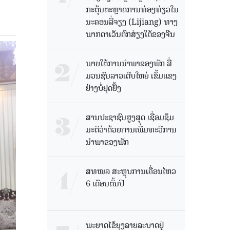
ກະຕຸ້ນຕະຫຼາດການທ່ອງທ່ຽວໃນ
ນະຄອນລີ່ຈຽງ (Lijiang) ທາງ
ພາກຕາເວັນຕົກສ່ຽງໃຕ້ຂອງຈີນ
ພາຍໃຕ້ການນໍາພາຂອງພັກ ສື່
ມວນຊົນລາວເຕີບໃຫຍ່ ເຂັ້ມແຂງ
ຢ່າງບໍ່ຢຸດຢັ້ງ
ສານປະຊາຊົນສູງສຸດ ເຊື່ອມຊຶມ
ມະຕິວ່າດ້ວຍການເພີ່ມທະວີການ
ນຳພາຂອງພັກ
ສທໜລ ສະຫຼຸບການເຄື່ອນໄຫວ
6 ເດືອນຕົ້ນປີ
ພະຍາດໄຂ້ຍຸງລາຍລະບາດຢູ່