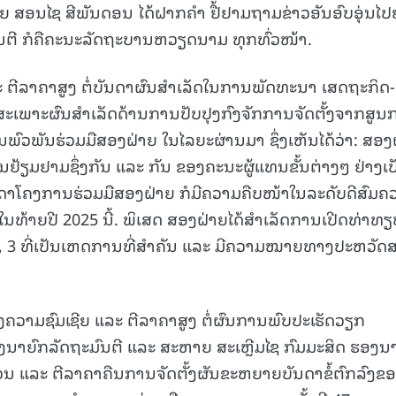
ຍ ສອນໄຊ ສີພັນດອນ ໄດ້ຝາກຄໍາ ຢື້ຢາມຖາມຂ່າວອັນອົບອຸ່ນໄປ
ົນຕີ ກໍຄືຄະນະລັດຖະບານຫວຽດນາມ ທຸກທົ່ວໜ້າ.
 ຕີລາຄາສູງ ຕໍ່ບັນດາຜົນສໍາເລັດໃນການພັດທະນາ ເສດຖະກິດ-
ສະເພາະຜົນສໍາເລັດດ້ານການປັບປຸງກົງຈັກການຈັດຕັ້ງຈາກສູນ
ນພົວພັນຮ່ວມມືສອງຝ່າຍ ໃນໄລຍະຜ່ານມາ ຊຶ່ງເຫັນໄດ້ວ່າ: ສອງ
ຢ້ຽມຢາມຊຶ່ງກັນ ແລະ ກັນ ຂອງຄະນະຜູ້ແທນຂັ້ນຕ່າງໆ ຢ່າງເປ
ັນດາໂຄງການຮ່ວມມືສອງຝ່າຍ ກໍມີຄວາມຄືບໜ້າໃນລະດັບດີສົມຄ
ນທ້າຍປີ 2025 ນີ້. ພິເສດ ສອງຝ່າຍໄດ້ສໍາເລັດການເປີດທ່າທຽ
 2, 3 ທີ່ເປັນເຫດການທີ່ສໍາຄັນ ແລະ ມີຄວາມໝາຍທາງປະຫວັດ
ວາມຊົມເຊີຍ ແລະ ຕີລາຄາສູງ ຕໍ່ຜົນການພົບປະເຮັດວຽກ
ງນາຍົກລັດຖະມົນຕີ ແລະ ສະຫາຍ ສະເຫຼີມໄຊ ກົມມະສິດ ຮອງນ
ທວນ ແລະ ຕີລາຄາຄືນການຈັດຕັ້ງຜັນຂະຫຍາຍບັນດາຂໍ້ຕົກລົງຂ