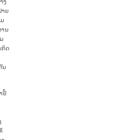
ວາງ
ຝ່າຍ
່ມ
ການ
ົມ
ະກິດ
ຄັນ
ຢື້
ງ
້
ສດ