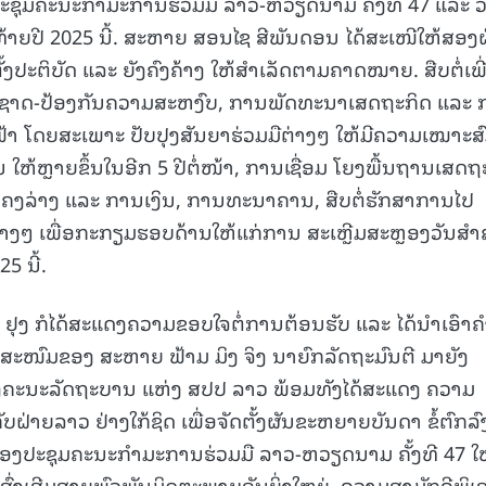
ະຊຸມຄະນະກໍາມະການຮ່ວມມື ລາວ-ຫວຽດນາມ ຄັ້ງທີ 47 ແລະ 
າຍປີ 2025 ນີ້. ສະຫາຍ ສອນໄຊ ສີພັນດອນ ໄດ້ສະເໜີໃຫ້ສອງ
ັ້ງປະຕິບັດ ແລະ ຍັງຄົງຄ້າງ ໃຫ້ສໍາເລັດຕາມຄາດໝາຍ. ສືບຕໍ່ເພີ
ນຊາດ-ປ້ອງກັນຄວາມສະຫງົບ, ການພັດທະນາເສດຖະກິດ ແລະ 
້າ ໂດຍສະເພາະ ປັບປຸງສັນຍາຮ່ວມມືຕ່າງໆ ໃຫ້ມີຄວາມເໝາະສ
ຶນ ໃຫ້ຫຼາຍຂຶ້ນໃນອີກ 5 ປີຕໍ່ໜ້າ, ການເຊື່ອມ ໂຍງພື້ນຖານເສດຖ
ໂຄງລ່າງ ແລະ ການເງິນ, ການທະນາຄານ, ສືບຕໍ່ຮັກສາການໄປ
່າງໆ ເພື່ອກະກຽມຮອບດ້ານໃຫ້ແກ່ການ ສະເຫຼີມສະຫຼອງວັນສໍາ
5 ນີ້.
ຸງ ກໍໄດ້ສະແດງຄວາມຂອບໃຈຕໍ່ການຕ້ອນຮັບ ແລະ ໄດ້ນໍາເອົາຄໍາ
ສະໜົມຂອງ ສະຫາຍ ຟ້າມ ມິງ ຈິງ ນາຍົກລັດຖະມົນຕີ ມາຍັງ
ງຄະນະລັດຖະບານ ແຫ່ງ ສປປ ລາວ ພ້ອມທັງໄດ້ສະແດງ ຄວາມ
ບຝ່າຍລາວ ຢ່າງໃກ້ຊິດ ເພື່ອຈັດຕັ້ງຜັນຂະຫຍາຍບັນດາ ຂໍ້ຕົກລົ
ອງປະຊຸມຄະນະກໍາມະການຮ່ວມມື ລາວ-ຫວຽດນາມ ຄັ້ງທີ 47 ໃຫ
ຍູ້ສົ່ງເສີມສາຍພົວພັນມິດຕະພາບອັນຍິ່ງໃຫຍ່, ຄວາມສາມັກຄີພິເ