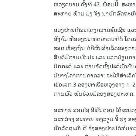
ຫວຽດນາມ ຄັ້ງທີ 47. ພ້ອມນີ້, ສະຫາ
ສະຫາຍ ຟ້າມ ມິງ ຈິງ ນາຍົກລັດຖະມ
ສອງຝ່າຍໄດ້ສະແດງຄວາມຊົມເຊີຍ ແລະ
ສັງຄົມ ທີ່ສອງປະເທດຍາດມາໄດ້ ໂດຍ
ຮອດ ທ້ອງຖິ່ນ ກໍຄືຜົນສໍາເລັດຂອງກາ
ສືບຕໍ່ມີການພົບປະ ແລະ ແລກປ່ຽນການ
ປົກກະຕິ ແລະ ການຈັດຕັ້ງປະຕິບັດບ
ມີບາງໂຄງການຄາດວ່າ: ຈະໃຫ້ສໍາເລັດໃ
ເຮືອເລກ 3 ຂອງທ່າເຮືອຫວຸງອາງ 1,
ການພົວ ພັນຮ່ວມມືຂອງສອງປະເທດ.
ສະຫາຍ ສອນໄຊ ສີພັນດອນ ໄດ້ສະແດງຄ
ລະຫວ່າງ ສະຫາຍ ຫງວຽນ ຈີ້ ຢຸງ ຮອ
ຍົກລັດຖະມົນຕີ ຊຶ່ງສອງຝ່າຍໄດ້ທົບ