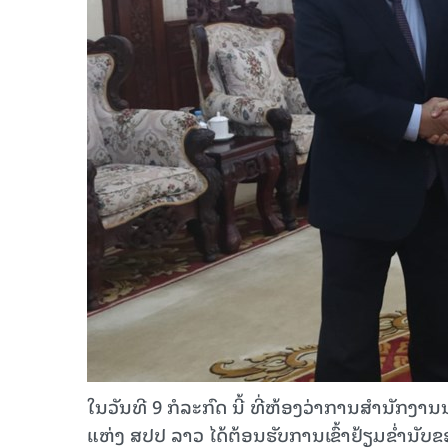
ໃນວັນທີ 9 ກໍລະກົດ ນີ້ ທີ່ຫ້ອງວ່າການສໍານັກ
ແຫ່ງ ສປປ ລາວ ໄດ້ຕ້ອນຮັບການເຂົ້າຢ້ຽມຂໍ່ານັ