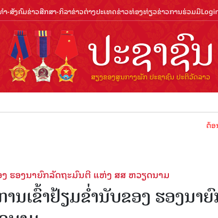
ຳ-ສັງຄົມ
ຂ່າວສືກສາ-ກິລາ
ຂ່າວຕ່າງປະເທດ
ຂ່າວທ່ອງທ່ຽວ
ຂ່າວການຮ່ວມມື
Logi
ຕ້ອນຮັບປີທ
ັບຂອງ ຮອງນາຍົກລັດຖະມົນຕີ ແຫ່ງ ສສ ຫວຽດນາມ
ການເຂົ້າຢ້ຽມຂໍ່ານັບຂອງ ຮອງນາຍົ