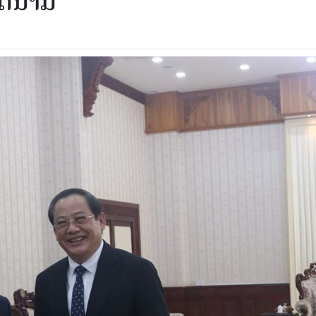
ຽດນາມ