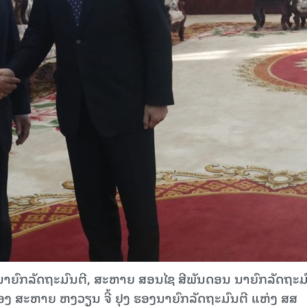
ງານນາຍົກລັດຖະມົນຕີ, ສະຫາຍ ສອນໄຊ ສີພັນດອນ ນາຍົກລັດຖະມ
ບຂອງ ສະຫາຍ ຫງວຽນ ຈີ້ ຢຸງ ຮອງນາຍົກລັດຖະມົນຕີ ແຫ່ງ ສສ