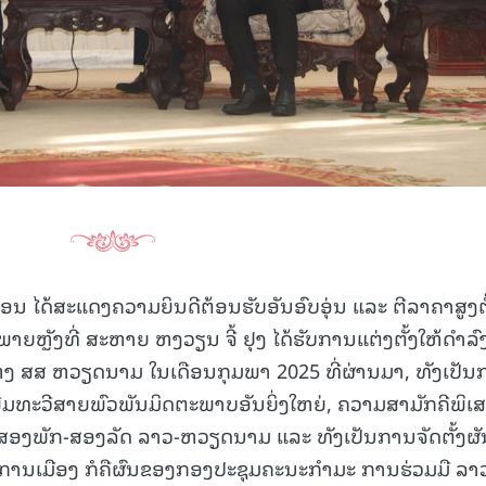
ນ ໄດ້ສະແດງຄວາມຍິນດີຕ້ອນຮັບອັນອົບອຸ່ນ ແລະ ຕີລາຄາສູງຕໍ
ິດພາຍຫຼັງທີ່ ສະຫາຍ ຫງວຽນ ຈີ້ ຢຸງ ໄດ້ຮັບການແຕ່ງຕັ້ງໃຫ້ດໍາລົ
່ງ ສສ ຫວຽດນາມ ໃນເດືອນກຸມພາ 2025 ທີ່ຜ່ານມາ, ທັງເປັ
ີ່ມທະວີສາຍພົວພັນມິດຕະພາບອັນຍິ່ງໃຫຍ່, ຄວາມສາມັກຄີພິເ
ສອງພັກ-ສອງລັດ ລາວ-ຫວຽດນາມ ແລະ ທັງເປັນການຈັດຕັ້ງຜັ
ການເມືອງ ກໍຄືຜົນຂອງກອງປະຊຸມຄະນະກໍາມະ ການຮ່ວມມື ລາ