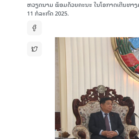
ຫວຽດນາມ ພ້ອມດ້ວຍຄະນະ ໃນໂອກາດເດີນທາງມາ
11 ກໍລະກົດ 2025.