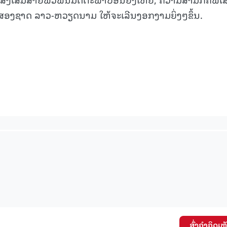
ສອງຊາດ ລາວ-ຫວຽດນາມ ໃຫ້ຈະເລີນງອກງາມຍິ່ງໆຂຶ້ນ.
ສົ່ງຄໍາຄິດເຫ