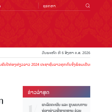
n
ວັນພະຫັດ ທີ 6 ສິງຫາ ຄ.ສ. 2026
່ອງທ່ຽວລາວ 2024 ປະຊາຊົນລາວທຸກຄົນຈົ່ງພ້ອມເປັນເຈົ້າພາບທີ່ດີ ຕ້ອນຮັບນ
ຂ່າວ​ລ່າ​ສຸດ
ກ
ຜະລິດຕະພັນ ແລະ ຮູບແບບການ
ທ່ອງທ່ຽວທີ່ຫຼາກຫຼາຍ ຊ່ວຍ