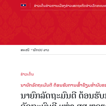
ຂ່າວເດັ່ນ
ຂ່າວການເມືອງ
ຂ່າວເສດຖະກິດ
ຂ່າວວັດທະນະທ
ສະເໜີ
ພັກປປ ລາວ
ຂ່າວເດັ່ນ
ນາຍົກລັດຖະມົນຕີ ຕ້ອນຮັບການເຂົ້າຢ້ຽມຂໍ່ານ
ນາຍົກລັດຖະມົນຕີ ຕ້ອນຮັບ