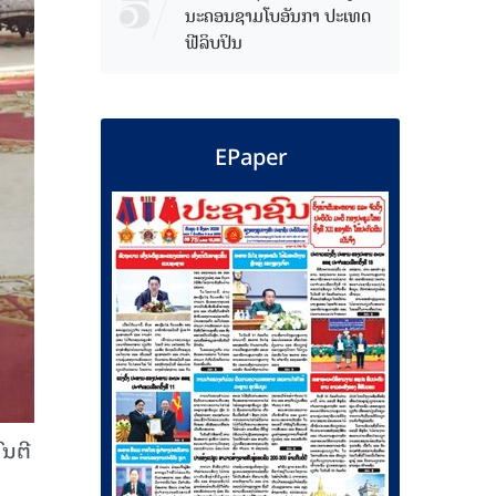
ນະຄອນຊາມໂບ​ອັນກາ ປະເທດ
ຟີລິບປິນ
EPaper
ົນຕີ