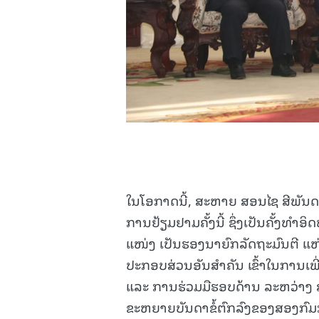
ໃນໂອກາດນີ້, ສະຫາຍ ສອນໄຊ ສີພັນດອ
ການຢ້ຽມຢາມຄັ້ງນີ້ ຊຶ່ງເປັນຄັ້ງທໍາອ
ແໜ່ງ ເປັນຮອງນາຍົກລັດຖະມົນຕີ ແຫ
ປະກອບສ່ວນອັນສໍາຄັນ ເຂົ້າໃນການເພ
ແລະ ການຮ່ວມມືຮອບດ້ານ ລະຫວ່າງ 
ຂະຫຍາຍບັນດາຂໍ້ຕົກລົງຂອງສອງກົມ