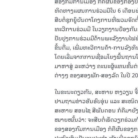
ສອງກົມການເມືອງ ກໍຄືຜົນຂອງກອງປ
ທິດທາງແຜນການຮ່ວມມືໃນ 6 ເດືອນທ້
ສືບຕໍ່ຊຸກຍູ້ບັນດາໂຄງການທີ່ພວມຈັດຕ
ທະວີການຮ່ວມມື ໃນວຽກງານປ້ອງກັ
ປັບປຸງການຮ່ວມມືດ້ານພະລັງງານໄຟຟ
ຂຶ້ນຕື່ມ, ເພີ່ມທະວີການຄ້າ-ການລົງທ
ໂດຍເລີ່ມຈາກການເຊື່ອມໂຍງພື້ນຖານ
ມາຫາສູ່ ລະຫວ່າງ ຄະນະຜູ້ແທນຂັ້ນຕ
ຕ່າງໆ ຂອງສອງພັກ-ສອງລັດ ໃນປີ 202
ໃນຂະນະດຽວກັນ, ສະຫາຍ ຫງວຽນ ຈີ້ ຢ
ຢາມຖາມຂ່າວອັນອົບອຸ່ນ ແລະ ສະໜິດ
ສະຫາຍ ສອນໄຊ ສີພັນດອນ ກໍຄືມາຍັ
ໝາຍໝັ້ນວ່າ: ຈະສືບຕໍ່ເຮັດວຽກຮ່ວມກັ
ຂອງສອງກົມການເມືອງ ກໍຄືຜົນຂອງກ
ປະກົດຜົນເປັນຮູບປະທໍາ ທັງເພື່ອຊຸກ