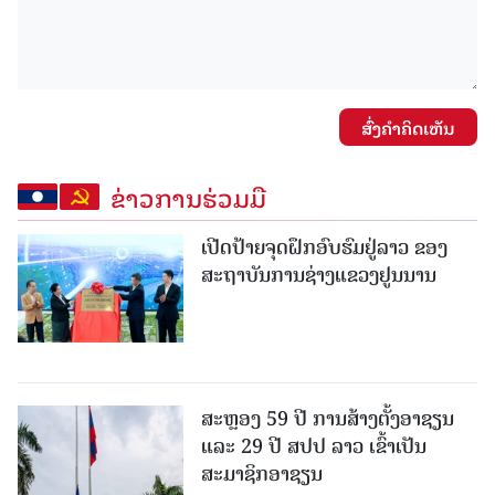
ສົ່ງຄໍາຄິດເຫັນ
ຂ່າວການຮ່ວມມື
ເປີດປ້າຍຈຸດຝຶກອົບຮົມຢູ່ລາວ ຂອງ
ສະຖາບັນການຊ່າງແຂວງຢູນນານ
ສະຫຼອງ 59 ປີ ການສ້າງຕັ້ງອາຊຽນ
ແລະ 29 ປີ ສປປ ລາວ ເຂົ້າເປັນ
ສະມາຊິກອາຊຽນ