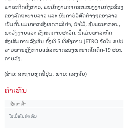
ພາລະກິດດັ່ງກ່າວ, ພະນັກງານຈາກຂະແໜງງານກ່ຽວຂ້ອງ
ຂອງລັດຖະບານລາວ ແລະ ບັນດາບໍລິສັດຕ່າງໆຂອງລາວ
ເປັນຕົ້ນແມ່ນຈາກຂົງເຂດກະສິກຳ, ປ່າໄມ້, ຊັບພະຍາກອນ,
ພະລັງງານແລະ ຂົງເຂດການຜະລິດ. ນີ້ແມ່ນພາລະກິດ
ສົ່ງເສີມການລົງທຶນ ຄັ້ງທີ 5 ທີ່ອົງການ JETRO ຈັດໃນ ສປປ
ລາວພາຍຫຼັງການແຜ່ລະບາດຂອງພະຍາດໂຄດິດ-19 ຜ່ອນ
ຄາຍລົງ.
(ຂ່າວ: ສະຖານທູດຍີ່ປຸ່ນ, ພາບ: ແສງຈັນ)
ຄໍາເຫັນ