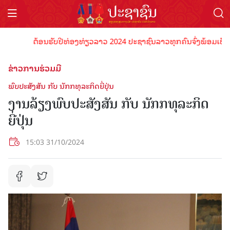
ຕ້ອນຮັບປີທ່ອງທ່ຽວລາວ 2024 ປະຊາຊົນລາວທຸກຄົນຈົ່ງພ້ອມເປັນເຈົ້າພ
ຂ່າວການຮ່ວມມື
ພົບປະສັງສັນ ກັບ ນັກກທຸລະກິດຍີ່ປຸ່ນ
ງານລ້ຽງພົບປະສັງສັນ ກັບ ນັກກທຸລະກິດ
ຍີ່ປຸ່ນ
15:03 31/10/2024