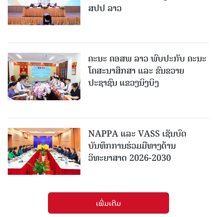
ສປປ ລາວ
ຄະນະ ຄອສພ ລາວ ພົບປະກັບ ຄະນະ
ໂຄສະນາສຶກສາ ແລະ ຂົນຂວາຍ
ປະຊາຊົນ ແຂວງນິງບິງ
NAPPA ແລະ VASS ເຊັນບົດ
ບັນທຶກການຮ່ວມມືທາງດ້ານ
ວິທະຍາສາດ 2026-2030
ເພີ່ມເຕີມ