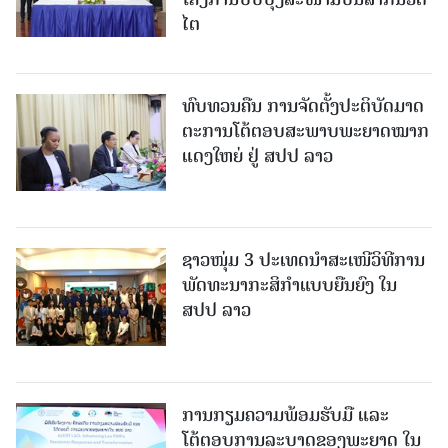
ໄຕ
ທົບທວນຄືນ ການຈັດຕັ້ງປະຕິບັດມາດ
ຕະການໂຕ້ຕອບສະພາບພະຍາດໝາກ
ແດງໃຫຍ່ ຢູ່ ສປປ ລາວ
ຊາວໜຸ່ມ 3 ປະເທດນຳສະເໜີວິທີການ
ພັດທະນາກະສິກຳແບບຍືນຍົງ ໃນ
ສປປ ລາວ
ການກຽມຄວາມພ້ອມຮັບມື ແລະ
ໂຕ້ຕອບການລະບາດຂອງພະຍາດ ໃນ