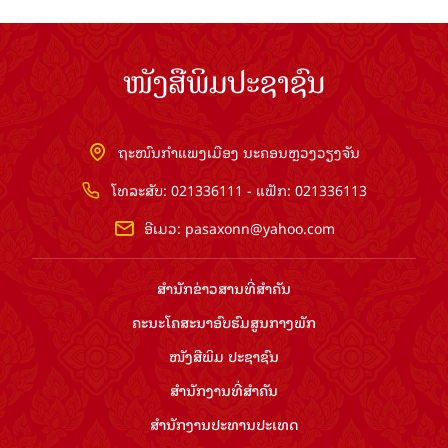
ໜັງສືພິມປະຊາຊົນ
ຖະໜົນກຳແພງເມືອງ ນະຄອນຫຼວງວຽງຈັນ
ໂທລະສັບ: 021336111 - ແຟັກ: 021336113
ອີເມວ:
pasaxonn@yahoo.com
ສຳ​ນັກ​ຂ່າວ​ສານ​ທີ່​ສຳ​ຄັນ​
ຄະນະໂຄສະນາອົບຮົມ​ສູນ​ກາງ​ພັກ
ໜັງສືພິມ ປະ​ຊາ​ຊົນ
ສຳ​ນັກ​ງານ​ທີ່​ສຳ​ຄັນ
ສຳ​ນັກ​ງານ​ປະ​ທານ​ປະ​ເທດ