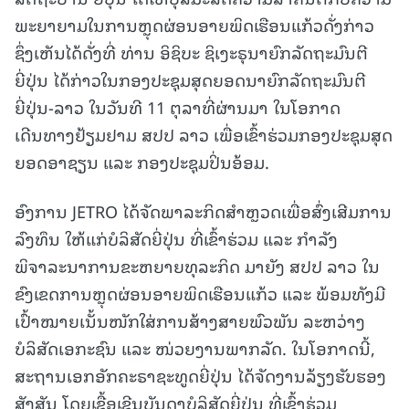
ພະຍາຍາມໃນການຫຼຸດຜ່ອນອາຍພິດເຮືອນແກ້ວດັ່ງກ່າວ
ຊຶ່ງເຫັນໄດ້ດັ່ງທີ່ ທ່ານ ອິຊິບະ ຊິເງະຣຸນາຍົກລັດຖະມົນຕີ
ຍີ່ປຸ່ນ ໄດ້ກ່າວໃນກອງປະຊຸມສຸດຍອດນາຍົກລັດຖະມົນຕີ
ຍີ່ປຸ່ນ-ລາວ ໃນວັນທີ 11 ຕຸລາທີ່ຜ່ານມາ ໃນໂອກາດ
ເດີນທາງຢ້ຽມຢາມ ສປປ ລາວ ເພື່ອເຂົ້າຮ່ວມກອງປະຊຸມສຸດ
ຍອດອາຊຽນ ແລະ ກອງປະຊຸມປິ່ນອ້ອມ.
ອົງການ JETRO ໄດ້ຈັດພາລະກິດສໍາຫຼວດເພື່ອສົ່ງເສີມການ
ລົງທຶນ ໃຫ້ແກ່ບໍລິສັດຍີ່ປຸ່ນ ທີ່ເຂົ້າຮ່ວມ ແລະ ກໍາລັງ
ພິຈາລະນາການຂະຫຍາຍທຸລະກິດ ມາຍັງ ສປປ ລາວ ໃນ
ຂົງເຂດການຫຼຸດຜ່ອນອາຍພິດເຮືອນແກ້ວ ແລະ ພ້ອມທັງມີ
ເປົ້າໝາຍເນັ້ນໜັກໃສ່ການສ້າງສາຍພົວພັນ ລະຫວ່າງ
ບໍລິສັດເອກະຊົນ ແລະ ໜ່ວຍງານພາກລັດ. ໃນໂອກາດນີ້,
ສະຖານເອກອັກຄະຣາຊະທູດຍີ່ປຸ່ນ ໄດ້ຈັດງານລ້ຽງຮັບຮອງ
ສັງສັນ ໂດຍເຊື້ອເຊີນບັນດາບໍລິສັດຍີ່ປຸ່ນ ທີ່ເຂົ້າຮ່ວມ