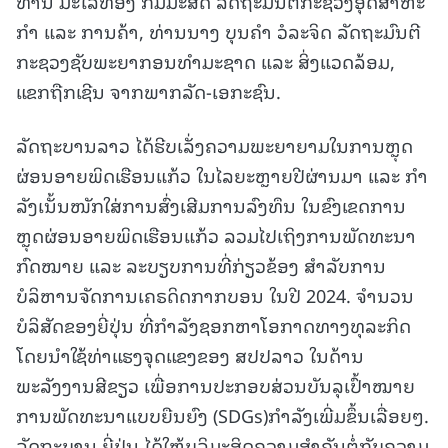
ທ່ານ ມະໄລທອງ ກົມມະສິດ ລັດຖະມົນຕີກະຊວງອຸດສາຫະ
ກໍາ ແລະ ການຄ້າ, ທ່ານນາງ ບຸນຄໍາ ວໍລະຈິດ ລັດຖະມົນຕີ
ກະຊວງຊັບພະຍາກອນທໍາມະຊາດ ແລະ ສິ່ງແວດລ້ອມ,
ແຂກຖືກເຊີນ ຈາກພາກລັດ-ເອກະຊົນ.
ລັດຖະບານລາວ ໄດ້ຮີບເລັ່ງຄວາມພະຍາຍາມໃນການຫຼຸດ
ຜ່ອນອາຍພິດເຮືອນແກ້ວ ໃນໄລຍະຫຼາຍປີຜ່ານມາ ແລະ ກໍາ
ລັງເນັ້ນໜັກໃສ່ການສົ່ງເສີມການລົງທຶນ ໃນຂົງເຂດການ
ຫຼຸດຜ່ອນອາຍພິດເຮືອນແກ້ວ ລວມໄປເຖິງການພັດທະນາ
ກົດໝາຍ ແລະ ລະບຽບການທີ່ກ່ຽວຂ້ອງ ສໍາລັບການ
ບໍລິຫານຈັດການເຄຣດິດກາກບອນ ໃນປີ 2024. ຈໍານວນ
ບໍລິສັດຂອງຍີ່ປຸ່ນ ທີ່ກໍາລັງຊອກຫາໂອກາດທາງທຸລະກິດ
ໂດຍນໍາໃຊ້ທ່າແຮງຈຸດແຂງຂອງ ສປປລາວ ໃນດ້ານ
ພະລັງງານສີຂຽວ ເພື່ອການປະກອບສ່ວນບັນລຸເປົ້າໝາຍ
ການພັດທະນາແບບຍືນຍົງ (SDGs)ກໍາລັງເພີ່ມຂຶ້ນເລື່ອຍໆ.
ລັດຖະບານ ຍີ່ປຸ່ນ ໄດ້ໃຫ້ບຸລິມະສິດຄວາມສໍາຄັນຕໍ່ກັບຄວາມ