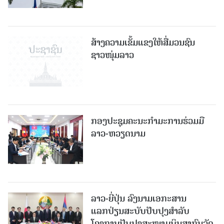
ສ້າງຄວາມເຂັ້ມແຂງໃຫ້ສື່ມວນຊົນ
ຊາວໜຸ່ມລາວ
ກອງປະຊຸມຄະນະກຳມະການຮ່ວມມື
ລາວ-ຫວຽດນາມ
ລາວ-ຍີ່ປຸ່ນ ລົງນາມເອກະສານ
ແລກປ່ຽນສະບັບປັບປຸງສໍາລັບ
ໂຄງການປັບປຸງສະໜາມບິນສາກົນວັດ