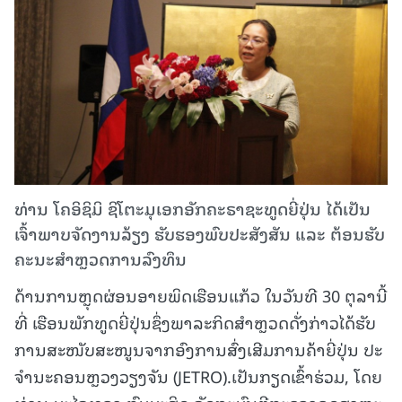
ທ່ານ ໂຄອິຊິມິ ຊິໂຕະມຸເອກອັກຄະຣາຊະທູດຍີ່ປຸ່ນ ໄດ້ເປັນ
ເຈົ້າພາບຈັດງານລ້ຽງ ຮັບຮອງພົບປະສັງສັນ ແລະ ຕ້ອນຮັບ
ຄະນະສໍາຫຼວດການລົງທຶນ
ດ້ານການຫຼຸດຜ່ອນອາຍພິດເຮືອນແກ້ວ ໃນວັນທີ 30 ຕຸລານີ້
ທີ່ ເຮືອນພັກທູດຍີ່ປຸ່ນຊຶ່ງພາລະກິດສໍາຫຼວດດັ່ງກ່າວໄດ້ຮັບ
ການສະໜັບສະໜູນຈາກອົງການສົ່ງເສີມການຄ້າຍີ່ປຸ່ນ ປະ
ຈໍານະຄອນຫຼວງວຽງຈັນ (JETRO).ເປັນກຽດເຂົ້າຮ່ວມ, ໂດຍ