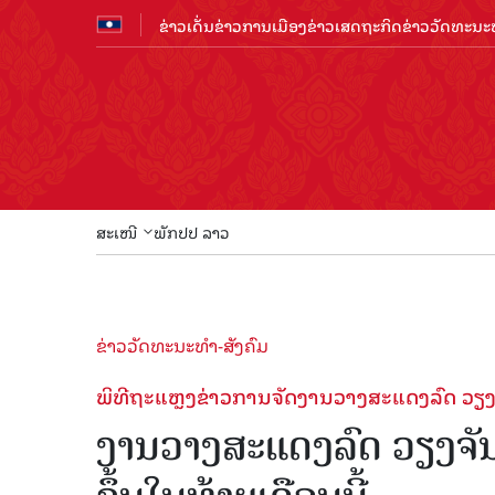
ຂ່າວເດັ່ນ
ຂ່າວການເມືອງ
ຂ່າວເສດຖະກິດ
ຂ່າວວັດທະນະທ
ສະເໜີ
ພັກປປ ລາວ
ຂ່າວວັດທະນະທຳ-ສັງຄົມ
ພິທີຖະແຫຼງຂ່າວການຈັດງານວາງສະແດງລົດ ວຽງຈ
ງານວາງສະແດງລົດ ວຽງຈັນມ