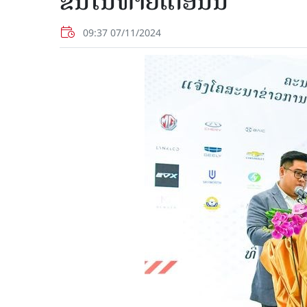
ຂຶ້ນໃນທ້າຍເດືອນນີ້
09:37 07/11/2024