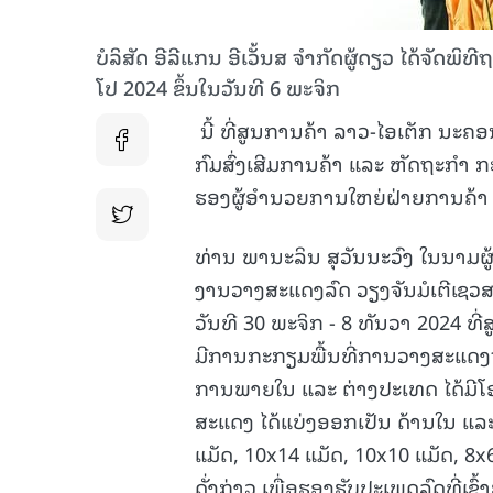
ບໍລິສັດ ອີລີແກນ ອີເວັ້ນສ ຈໍາກັດຜູ້ດຽວ ໄດ້ຈັ
ໂປ 2024 ຂຶ້ນໃນວັນທີ 6 ພະຈິກ
ນີ້ ທີ່ສູນການຄ້າ ລາວ-ໄອເຕັກ ນະ
ກົມສົ່ງເສີມການຄ້າ ແລະ ຫັດຖະກໍາ 
ຮອງຜູ້ອຳນວຍການໃຫຍ່ຝ່າຍການຄ້າ ບໍ
ທ່ານ ພານະລິນ ສຸວັນນະວົງ
ໃນນາມຜູ້
ງານວາງສະແດງລົດ ວຽງຈັນມໍເຕີເຊວສ 
ວັນທີ 30 ພະຈິກ - 8 ທັນວາ 2024 ທ
ມີການກະກຽມພື້ນທີ່ການວາງສະແດງຈໍານ
ການພາຍໃນ ແລະ ຕ່າງປະເທດ ໄດ້ມີໂອ
ສະແດງ ໄດ້ແບ່ງອອກເປັນ ດ້ານໃນ ແລະ
ແມັດ, 10x14 ແມັດ, 10x10 ແມັດ, 
ດັ່ງກ່າວ ເພື່ອຮອງຮັບປະເພດລົດທີ່