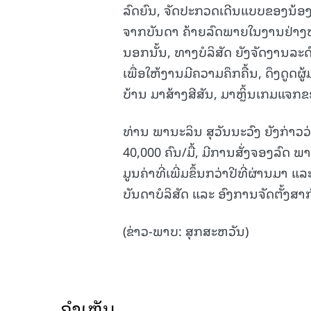
ລົດຍົນ, ຈັດປະກວດເດີນແບບຂອງນ້ອງນ້
ຈາກບັນດາ ຄ້າຍລົດພາຍໃນງານຢ່າງຫຼ
ນອກນັ້ນ, ທາງບໍລິສັດ ຍັງຈັດງານລ
ເພື່ອໃຫ້ງານມີຄວາມຄຶກຄື້ນ, ດຶງດູດຜ
ບ້ານ ມາສ້າງສີສັນ, ມາຫຼິ້ນເກມແຈກຂ
ທ່ານ ພານະລິນ ສຸວັນນະວົງ ຍັງກ່າວວ່າ
40,000 ຄົນ/ມື້, ມີການສັ່ງຈອງລົດ ພ
ມູນຄ່າທີ່ເພີ່ມຂຶ້ນກວ່າປີທີ່ຜ່ານມ
ບັນດາບໍລິສັດ ແລະ ອົງການຈັດຕັ້ງສາກົ
(ຂ່າວ-ພາບ: ສຸກສະຫວັນ)
ຄໍາເຫັນ