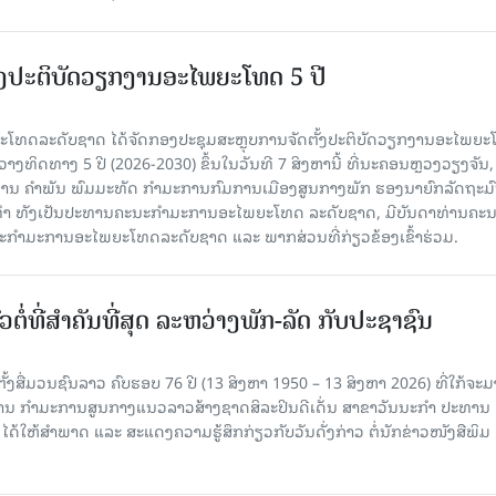
ັ້ງປະຕິບັດວຽກງານອະໄພຍະໂທດ 5 ປີ
ທດລະດັບຊາດ ໄດ້ຈັດກອງປະຊຸມສະຫຼຸບການຈັດຕັ້ງປະຕິບັດວຽກງານອະໄພຍ
ວາງທິດທາງ 5 ປີ (2026-2030) ຂຶ້ນໃນວັນທີ 7 ສິງຫານີ້ ທີ່ນະຄອນຫຼວງວຽງຈັນ
ານ ຄໍາພັນ ພົມມະທັດ ກຳມະການກົມການເມືອງສູນກາງພັກ ຮອງນາຍົກລັດຖະມົ
ິທຳ ທັງເປັນປະທານຄະນະກຳມະການອະໄພຍະໂທດ ລະດັບຊາດ, ມີບັນດາທ່ານຄະ
ກຳມະການອະໄພຍະໂທດລະດັບຊາດ ແລະ ພາກສ່ວນທີ່ກ່ຽວຂ້ອງເຂົ້າຮ່ວມ.
ວຕໍ່ທີ່ສໍາຄັນທີ່ສຸດ ລະຫວ່າງພັກ-ລັດ ກັບປະຊາຊົນ
ັ້ງສື່ມວນຊົນລາວ ຄົບຮອບ 76 ປີ (13 ສິງຫາ 1950 – 13 ສິງຫາ 2026) ທີ່ໃກ້ຈະມ
ສານ ກໍາມະການສູນກາງແນວລາວສ້າງຊາດສິລະປິນດີເດັ່ນ ສາຂາວັນນະກໍາ ປະທານ
ດ້ໃຫ້ສໍາພາດ ແລະ ສະແດງຄວາມຮູ້ສຶກກ່ຽວກັບວັນດັ່ງກ່າວ ຕໍ່ນັກຂ່າວໜັງສືພິມ