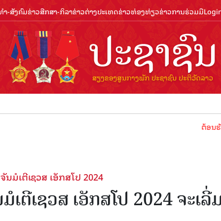
ຳ-ສັງຄົມ
ຂ່າວສືກສາ-ກິລາ
ຂ່າວຕ່າງປະເທດ
ຂ່າວທ່ອງທ່ຽວ
ຂ່າວການຮ່ວມມື
Logi
ຕ້ອນຮັບປີທ່ອງ
ັນມໍເຕີເຊວສ ເອັກສໂປ 2024
ໍເຕີເຊວສ ເອັກສໂປ 2024 ຈະເລີ່