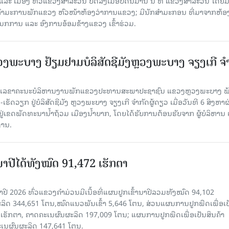
 ເມືອງ ທົ່ວແຂວງສາລະວັນ ປິດລົງເມື່ອ​ບໍ່​ດົນ​ມາ​ນີ້ ນີ້ ທີ່ ແຂວງສາລະວັນ ໂດຍ​ມ
ກຳມະການພັກແຂວງ ຫົວໜ້າຫ້ອງວ່າການແຂວງ; ມີນັກສຳມະກອນ ທີ່ມາຈາກຫ້ອງ
ກການ ແລະ ອົງການອ້ອມຂ້າງແຂວງ ເຂົ້າຮ່ວມ.
ະບາງ ຢ້ຽມ​ຢາມບໍ​ລິ​ສັດຊີມັງຫຼວງພະບາງ ຈຽງເກີ ຈໍ
ົງ ເລ​ຂາ​ຄະ​ນະ​ບໍ​ລິ​ຫານ​ງານ​ພັກແຂວງປະທານສະພາປະຊາຊົນ ແຂວງຫຼວງພະບາງ 
ັດວຽກ ຢູ່ບໍລິສັດຊີມັງ ຫຼວງພະບາງ ຈຽງເກີ ຈໍາກັດຜູ້ດຽວ ເມື່ອ​ວັນ​ທີ 6 ສິງ​ຫາ​ຜ
ຕັ້ງຢູ່ເຂດພັດທະນານ້ຳຖ້ວມ ເມືອງນໍ້າບາກ, ໂດຍໄດ້ຮັບການຕ້ອນຮັບຈາກ ຜູ້ບໍລິຫານ
ານ.
ານາປີໄດ້ທັງໝົດ 91,472 ເຮັກຕາ
າປີ 2026 ທົ່ວແຂວງຄໍາມ່ວນມີເນື້ອທີ່ແຜນປູກເຂົ້ານາປີລວມທັງໝົດ 94,102
ລິດ 344,651 ໂຕນ,ໝົດແນວພັນເຂົ້າ 5,646 ໂຕນ, ສ່ວນແຜນການປູກພືດເພື່ອເປ
ຮັກຕາ, ຄາດຄະເນຜົນຜະລິດ 197,009 ໂຕນ; ແຜນການປູກພືດເພື່ອເປັນສິນຄ້າ
ະເນຜົນຜະລິດ 147,641 ໂຕນ.