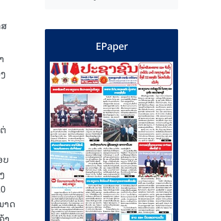
ກສ
EPaper
້າ
ອງ
:
ຕ່
ກອບ
າງ
20
ະໜາດ
ຄ້າ