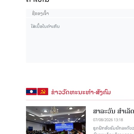
ຂ່າວວັດທະນະທຳ-ສັງຄົມ
ສາລະວັນ ສໍາເລ
07/08/2026 13:18
ຊຸດຝຶກອົບຮົມຍົກລະດ