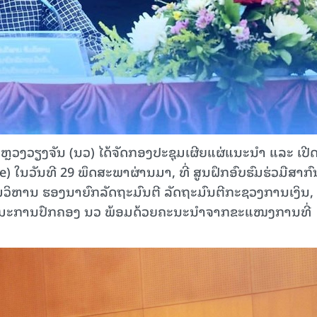
ວງວຽງຈັນ (ນວ) ໄດ້ຈັດກອງປະຊຸມເຜີຍແຜ່ແນະນໍາ ແລະ ເປີດ
ce) ໃນວັນທີ 29 ພຶດສະພາຜ່ານມາ, ທີ່ ສູນຝຶກອົບຮົມຮ່ວມືສາກົ
ພົມວິຫານ ຮອງນາຍົກລັດຖະມົນຕີ ລັດຖະມົນຕີກະຊວງການເງິນ,
ກຳມະການປົກຄອງ ນວ ພ້ອມດ້ວຍຄະນະນຳຈາກຂະແໜງການທີ່