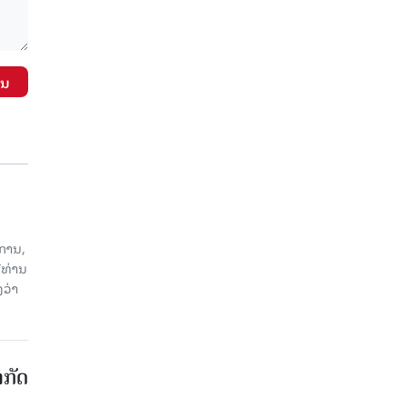
ັນ
ການ,
ີທ່ານ
ວ່າ
າກັດ