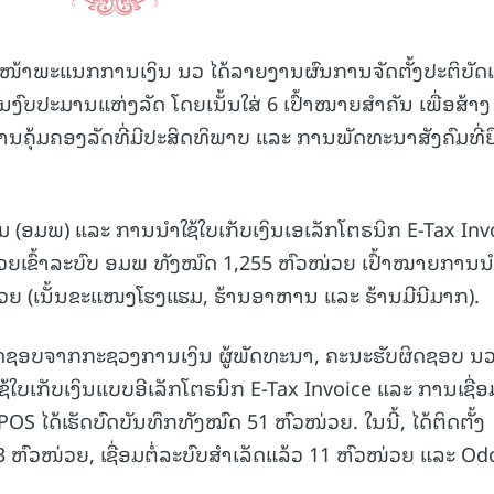
ຫົວໜ້າພະແນກການເງິນ ນວ ໄດ້ລາຍງານຜົນການຈັດຕັ້ງປະຕິບັ
ົບປະມານແຫ່ງລັດ ໂດຍເນັ້ນໃສ່ 6 ເປົ້າໝາຍສຳຄັນ ເພື່ອສ້າງ
ນຄຸ້ມຄອງລັດທີ່ມີປະສິດທິພາບ ແລະ ການພັດທະນາສັງຄົມທີ່ຍ
 (ອມພ) ແລະ ການນຳໃຊ້ໃບເກັບເງິນເອເລັກໂຕຣນິກ E-Tax Inv
ເຂົ້າລະບົບ ອມພ ທັງໝົດ 1,255 ຫົວໜ່ວຍ ເປົ້າໝາຍການນຳ
່ວຍ (ເນັ້ນຂະແໜງໂຮງແຮມ, ຮ້ານອາຫານ ແລະ ຮ້ານມີນີມາກ).
ຜິດຊອບຈາກກະຊວງການເງິນ ຜູ້ພັດທະນາ, ຄະນະຮັບຜິດຊອບ ນ
ໃຊ້ໃບເກັບເງິນແບບອີເລັກໂຕຣນິກ E-Tax Invoice ແລະ ການເຊື່ອມ
OS ໄດ້ເຮັດບົດບັນທຶກທັງໝົດ 51 ຫົວໜ່ວຍ. ໃນນີ້, ໄດ້ຕິດຕັ້ງ
33 ຫົວໜ່ວຍ, ເຊື່ອມຕໍ່ລະບົບສໍາເລັດແລ້ວ 11 ຫົວໜ່ວຍ ແລະ O