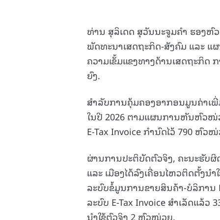
ທ່ານ ສຸລິເດດ ສຸວັນນະຈູມຄໍາ ຮອງ
ພັດທະນາເສດຖະກິດ-ສັງຄົມ ແລະ ແຜນງ
ຄວາມເຂັ້ມແຂງທາງດ້ານເສດຖະກິດ ກາ
ຍົງ.
ສຳລັບການຄຸ້ມຄອງອາກອນມູນຄ່າເພີ່ມ
ໃນປີ 2026 ຕາມແຜນການຫັນຫົວໜ່ວຍ
E-Tax Invoice ກຳນົດໄວ້ 790 ຫົວໜ
ຜ່ານການປະຕິບັດຕົວຈິງ, ຄະນະຮັບ
ແລະ ເມືອງໄດ້ລົງເຄື່ອນໄຫວຕິດຕັ້ງນໍາ
ລະບົບຂໍ້ມູນການຂາຍສິນຄ້າ-ບໍລິການ P
ລະບົບ E-Tax Invoice ສໍາເລັດແລ້ວ 
ນໍາໃຊ້ຕົວຈິງ 2 ຫົວໜ່ວຍ.