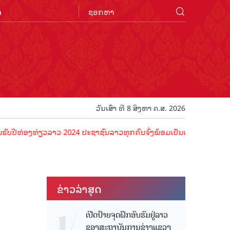
n
ວັນເສົາ ທີ 8 ສິງຫາ ຄ.ສ. 2026
ງທ່ຽວລາວ 2024 ປະຊາຊົນລາວທຸກຄົນຈົ່ງພ້ອມເປັນເຈົ້າພາບທີ່ດີ ຕ້ອນຮັບນັ
ຂ່າວ​ລ່າ​ສຸດ
ເປີດປ້າຍຈຸດຝຶກອົບຮົມຢູ່ລາວ
ຂອງສະຖາບັນການຊ່າງແຂວງ