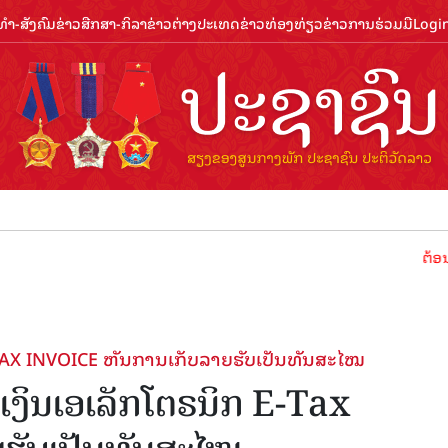
ຳ-ສັງຄົມ
ຂ່າວສືກສາ-ກິລາ
ຂ່າວຕ່າງປະເທດ
ຂ່າວທ່ອງທ່ຽວ
ຂ່າວການຮ່ວມມື
Logi
ຕ້ອນຮັບປີທ່ອ
E-TAX INVOICE ຫັນການເກັບລາຍຮັບເປັນທັນສະໄໝ
ບເງິນເອເລັກໂຕຣນິກ E-Tax