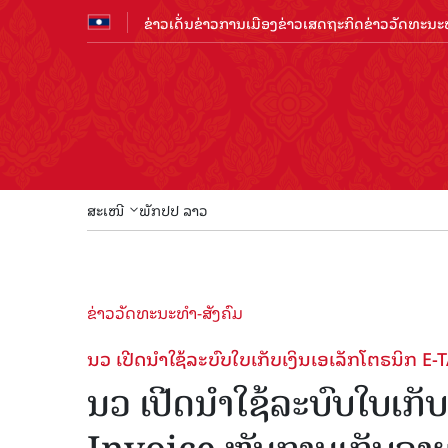
ຂ່າວເດັ່ນ
ຂ່າວການເມືອງ
ຂ່າວເສດຖະກິດ
ຂ່າວວັດທະນະທ
ສະເໜີ
ພັກປປ ລາວ
ຂ່າວວັດທະນະທຳ-ສັງຄົມ
ນວ ເປີດນຳໃຊ້ລະບົບໃບເກັບເງິນເອເລັກໂຕຣນິກ 
ນວ ເປີດນຳໃຊ້ລະບົບໃບເກັ