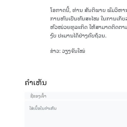
ໂອກາດນີ້, ທ່ານ ສັນຕິພາບ ພົມວິຫານ 
ການຫັນເປັນທັນສະໄໝ ໃນການເກັບລາ
ຫົວໜ່ວຍທຸລະກິດ ໃຫ້ສາມາດຕິດຕາມກວ
ງົບ ປະມານໄດ້ຢ່າງຄົບຖ້ວນ.
ຂ່າວ: ວຽງຈັນໃໝ່
ຄໍາເຫັນ