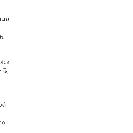
ດແຜນ
ືນ
oice
ໃຊ້
ວ
ຕໍ່
doo