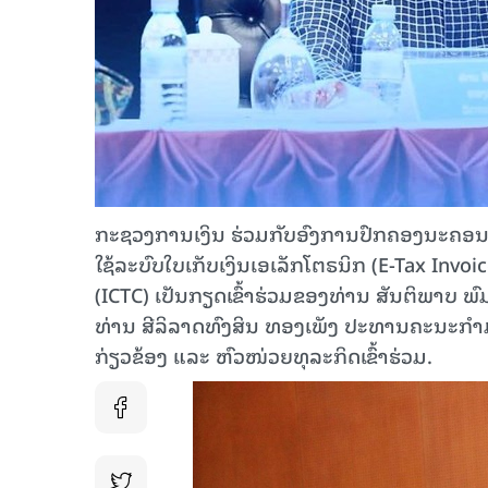
ກະຊວງການເງິນ ຮ່ວມກັບອົງການປົກຄອງນະຄອນຫຼ
ໃຊ້ລະບົບໃບເກັບເງິນເອເລັກໂຕຣນິກ (E-Tax Invoi
(ICTC) ເປັນກຽດເຂົ້າຮ່ວມຂອງທ່ານ ສັນຕິພາບ 
ທ່ານ ສີລິລາດທົງສິນ ທອງເພັງ ປະທານຄະນະ
ກ່ຽວຂ້ອງ ແລະ ຫົວໜ່ວຍທຸລະກິດເຂົ້າຮ່ວມ.