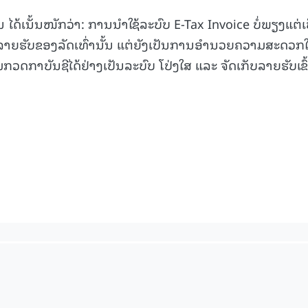
ໄດ້ເນັ້ນໜັກວ່າ: ການນໍາໃຊ້ລະບົບ E-Tax Invoice ບໍ່ພຽງແຕ່ເ
ຍຮັບຂອງລັດເທົ່ານັ້ນ ແຕ່ຍັງເປັນການອຳນວຍຄວາມສະດວກໃ
ດກາບັນຊີໄດ້ຢ່າງເປັນລະບົບ ໂປ່ງໃສ ແລະ ຈັດເກັບລາຍຮັບເຂົ