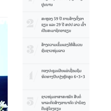
ຢູນນານ
ສະຫຼອງ 59 ປີ ການສ້າງຕັ້ງອາ
ຊຽນ ແລະ 29 ປີ ສປປ ລາວ ເຂົ້າ
ເປັນສະມາຊິກອາຊຽນ
ສ້າງຄວາມເຂັ້ມແຂງໃຫ້ສື່ມວນ
ຊົນຊາວໜຸ່ມລາວ
ກອງປະຊຸມເຜີຍແຜ່ເຊື່ອມຊຶມ
ທິດທາງປັບປຸງຫຼັກສູດ 6+3+3
ຊາວໜຸ່ມອາສາສະໝັກ ສືບຕໍ່
ພາລະກິດສ້າງອານາຄົດ ນໍານ້ອງ
ຄືນສູ່ໂຮງຮຽນ