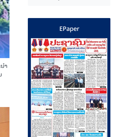
EPaper
ນໍາ
ນ