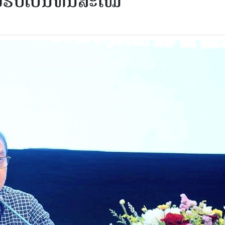
ຍຮັບເປັນທັນສະໄໝ