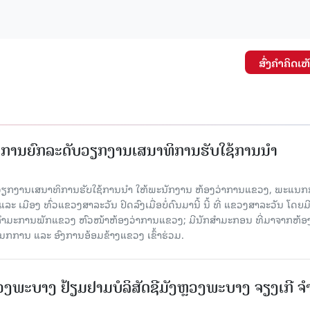
ສົ່ງຄໍາຄິດເຫ
ັດການຍົກລະດັບວຽກງານເສນາທິການຮັບໃຊ້ການນໍາ
ັບວຽກງານເສນາທິການຮັບໃຊ້ການນໍາ ໃຫ້ພະນັກງານ ຫ້ອງວ່າການແຂວງ, ພະແນກ
 ເມືອງ ທົ່ວແຂວງສາລະວັນ ປິດລົງເມື່ອ​ບໍ່​ດົນ​ມາ​ນີ້ ນີ້ ທີ່ ແຂວງສາລະວັນ ໂດຍ​ມ
ກຳມະການພັກແຂວງ ຫົວໜ້າຫ້ອງວ່າການແຂວງ; ມີນັກສຳມະກອນ ທີ່ມາຈາກຫ້ອງ
ກການ ແລະ ອົງການອ້ອມຂ້າງແຂວງ ເຂົ້າຮ່ວມ.
ະບາງ ຢ້ຽມ​ຢາມບໍ​ລິ​ສັດຊີມັງຫຼວງພະບາງ ຈຽງເກີ ຈໍ