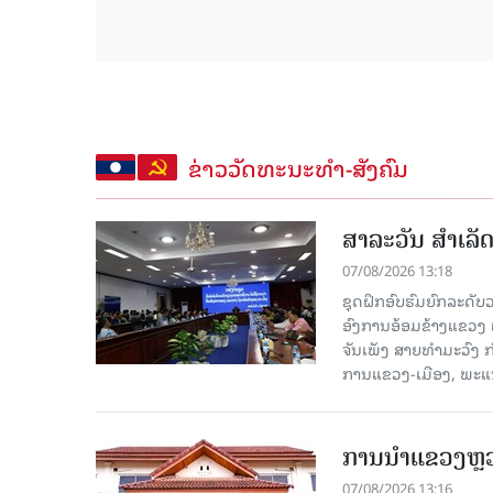
ຂ່າວວັດທະນະທຳ-ສັງຄົມ
ສາລະວັນ ສໍາເລ
07/08/2026 13:18
ຊຸດຝຶກອົບຮົມຍົກລະດ
ອົງການອ້ອມຂ້າງແຂວງ ແລະ
ຈັນເພັງ ສາຍທຳມະວົງ 
ການແຂວງ-ເມືອງ, ພະແນ
ການນຳແຂວງຫຼວງພ
07/08/2026 13:16